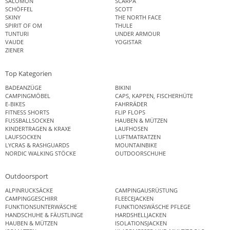
SALOMON
SCARPA
SCHÖFFEL
SCOTT
SKINY
THE NORTH FACE
SPIRIT OF OM
THULE
TUNTURI
UNDER ARMOUR
VAUDE
YOGISTAR
ZIENER
Top Kategorien
BADEANZÜGE
BIKINI
CAMPINGMÖBEL
CAPS, KAPPEN, FISCHERHÜTE
E-BIKES
FAHRRÄDER
FITNESS SHORTS
FLIP FLOPS
FUSSBALLSOCKEN
HAUBEN & MÜTZEN
KINDERTRAGEN & KRAXE
LAUFHOSEN
LAUFSOCKEN
LUFTMATRATZEN
LYCRAS & RASHGUARDS
MOUNTAINBIKE
NORDIC WALKING STÖCKE
OUTDOORSCHUHE
Outdoorsport
ALPINRUCKSÄCKE
CAMPINGAUSRÜSTUNG
CAMPINGGESCHIRR
FLEECEJACKEN
FUNKTIONSUNTERWÄSCHE
FUNKTIONSWÄSCHE PFLEGE
HANDSCHUHE & FÄUSTLINGE
HARDSHELLJACKEN
HAUBEN & MÜTZEN
ISOLATIONSJACKEN