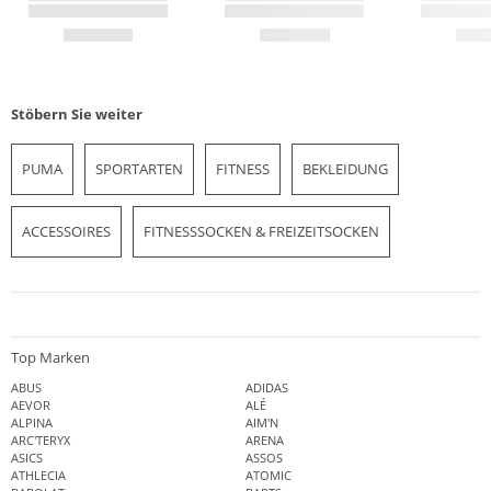
Stöbern Sie weiter
PUMA
SPORTARTEN
FITNESS
BEKLEIDUNG
ACCESSOIRES
FITNESSSOCKEN & FREIZEITSOCKEN
Top Marken
ABUS
ADIDAS
AEVOR
ALÉ
ALPINA
AIM'N
ARC'TERYX
ARENA
ASICS
ASSOS
ATHLECIA
ATOMIC