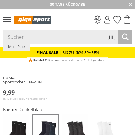
30 TAGE RÜCKGABE
PREIS & WERT
SALE
Multi Pack
FINAL SALE
|
BIS ZU -50% SPAREN
Beliebt!
12 Personen sehen sich diesen Artikel gerade an
PUMA
Sportsocken Crew 3er
9,99
inkl. Mwst zzgl.
Versandkosten
Farbe:
Dunkelblau