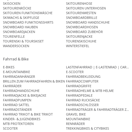
SKISOCKEN
SKITOURENHOSE
SKITOURENRÖCKE
SKITOUREN UNTERHOSEN
SKITOUREN FUNKTIONSWÄSCHE
SKITOURENWESTEN
SKIWACHS & SKIPFLEGE
SNOWBOARDBRILLE
SNOWBOARD FUNKTIONSSHIRTS
SNOWBOARD HANDSCHUHE
SNOWBOARD HAUBEN
SNOWBOARDHOSEN
SNOWBOARDJACKEN
SNOWBOARD ZUBEHÖR
TOURENFELLE
SKITOURENJACKE
TOURENSKI & TOURSKISET
TOURENSKISCHUHE
WANDERSOCKEN
WINTERSTIEFEL
Fahrrad & Bike
E-BIKES
LASTENFAHRRAD | E-LASTENRAD | CAR
E-MOUNTAINBIKE
E-SCOOTER
FAHRRADANHÄNGER
FAHRRADBEKLEIDUNG
BRILLEN ZUM FAHRRADFAHREN & BIKEN
FAHRRADCOMPUTER
FAHRRÄDER
FAHRRADGRIFFE
FAHRRADHANDSCHUHE
FAHRRADHELME & MTB HELME
FAHRRADJACKE & BIKEJACKE
FAHRRADPEDALE
FAHRRADPUMPEN
FAHRRAD RUCKSÄCKE
FAHRRAD SATTEL
FAHRRADSCHLÖSSER
FAHRRADSTÄNDER
FAHRRADTRÄGER & FAHRRADTRÄGER ZUB
FAHRRAD TRIKOT & BIKE TRIKOT
GRAVEL BIKE
KINDER- & JUGENDBIKES
MOUNTAINBIKE
MTB PROTEKTOREN
RENNRÄDER
SCOOTER
TREKKINGBIKES & CITYBIKES