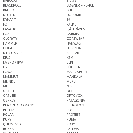
BABOLAT
BARTS
BLACKROLL
BOGNER FIRE+ICE
BROOKS
BUFF
DEUTER
DOLOMITE
DYNAFIT
E9
F2
FALKE
FANATIC
FJÄLLRÄVEN
FOX
GARMIN
GLORYFY
GOREWEAR
HAMMER
HANWAG
HOKA
HORIZON
ICEBREAKER
ICEPEAK
KJUS
KTM
LA SPORTIVA
LEKI
LIV
LÖFFLER
LOWA
MAIER SPORTS
MAMMUT
MANDALA
MEINDL
MERU
MILLET
NIKE
O'NEILL
ON
ORTLIEB
ORTOVOX
OSPREY
PATAGONIA
PEAK PERFORMANCE
PEEROTON
PHENIX
POC
POLAR
PROTEST
PUKY
PUMA
QUIKSILVER
ROXY
RUKKA
SALEWA