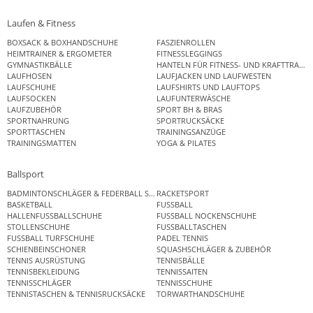
Laufen & Fitness
BOXSACK & BOXHANDSCHUHE
FASZIENROLLEN
HEIMTRAINER & ERGOMETER
FITNESSLEGGINGS
GYMNASTIKBÄLLE
HANTELN FÜR FITNESS- UND KRAFTTRAINI
LAUFHOSEN
LAUFJACKEN UND LAUFWESTEN
LAUFSCHUHE
LAUFSHIRTS UND LAUFTOPS
LAUFSOCKEN
LAUFUNTERWÄSCHE
LAUFZUBEHÖR
SPORT BH & BRAS
SPORTNAHRUNG
SPORTRUCKSÄCKE
SPORTTASCHEN
TRAININGSANZÜGE
TRAININGSMATTEN
YOGA & PILATES
Ballsport
BADMINTONSCHLÄGER & FEDERBALL SETS
RACKETSPORT
BASKETBALL
FUSSBALL
HALLENFUSSBALLSCHUHE
FUSSBALL NOCKENSCHUHE
STOLLENSCHUHE
FUSSBALLTASCHEN
FUSSBALL TURFSCHUHE
PADEL TENNIS
SCHIENBEINSCHONER
SQUASHSCHLÄGER & ZUBEHÖR
TENNIS AUSRÜSTUNG
TENNISBÄLLE
TENNISBEKLEIDUNG
TENNISSAITEN
TENNISSCHLÄGER
TENNISSCHUHE
TENNISTASCHEN & TENNISRUCKSÄCKE
TORWARTHANDSCHUHE