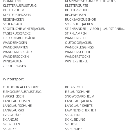
ISOMATTEN
KLAPPMESSER UND MULTITOOLS
KLETTERAUSRÜSTUNG
KLETTERGURTE
KLETTERHELME
KLETTERSCHUHE
KLETTERSTEIGSETS
REGENHOSEN
REGENJACKEN
RUCKSACKZUBEHÖR
SCHLAFSACK
SOFTSHELLJACKEN
SPORTLICHE WINTERJACKEN
STIRNBÄNDER | VISOR | LAUFSTIRNBAND
TAGESRUCKSÄCKE
STIRNLAMPEN
TREKKINGRUCKSÄCKE
WANDERGILET
WANDERHOSEN
OUTDOORJACKEN
WANDERKARTEN
WANDERLEGGINGS
WANDERRUCKSÄCKE
WANDERSCHUHE
WANDERSOCKEN
WANDERSTÖCKE
WINDJACKEN
WINTERSTIEFEL
ZIP OFF HOSEN
Wintersport
OUTDOOR ACCESSOIRES
BOB & RODEL
EISHOCKEY AUSRÜSTUNG
EISLAUFSCHUHE
HARSCHEISEN
SNOWBOARDHELM
LANGLAUFHOSEN
LANGLAUFJACKEN
LANGLAUFSCHUHE
LANGLAUF SHIRTS
LANGLAUFSKI
LAWINENSICHERHEIT
LVS-GERÄTE
SKI ALPIN
SKIANZUG
SKIKLEIDUNG
SKIBRILLEN
SKIHOSE
SKIJACKE
SKISCHUHE