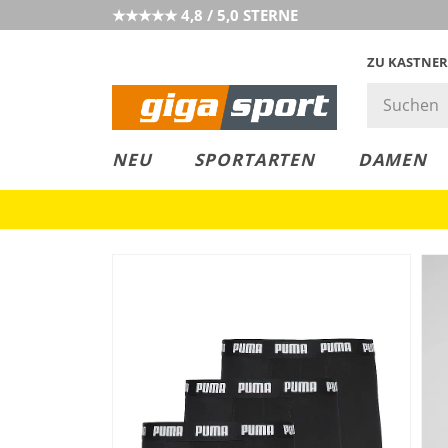
★★★★★ 4,8 / 5,0 STERNE
ZU KASTNER
MUST-HAVE
PREIS & WERT
SALE
NEU
SPORTARTEN
DAMEN