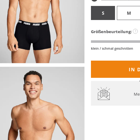
S
M
Größenbeurteilung:
?
klein / schmal geschnitten
IN 
Mel