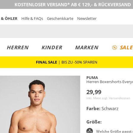
KOSTENLOSER VERSAND* AB € 129,- & RÜCKVERSAND
 & ÖHLER
Hilfe & FAQs
Geschenkkarte
Newsletter
HERREN
KINDER
MARKEN
SALE
FINAL SALE
|
BIS ZU -50% SPAREN
PUMA
Herren Boxershorts Every
29,99
inkl. Mwst zzgl.
Versandkosten
Farbe:
Schwarz
Größe:
Welche Größe passt 