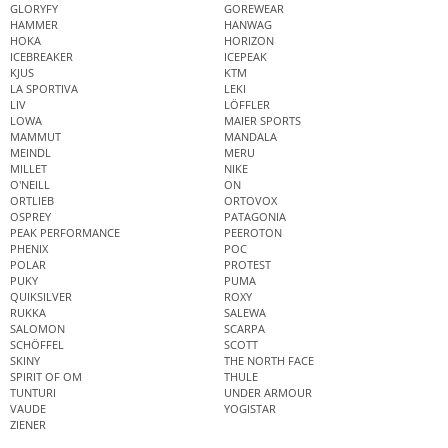
GLORYFY
GOREWEAR
HAMMER
HANWAG
HOKA
HORIZON
ICEBREAKER
ICEPEAK
KJUS
KTM
LA SPORTIVA
LEKI
LIV
LÖFFLER
LOWA
MAIER SPORTS
MAMMUT
MANDALA
MEINDL
MERU
MILLET
NIKE
O'NEILL
ON
ORTLIEB
ORTOVOX
OSPREY
PATAGONIA
PEAK PERFORMANCE
PEEROTON
PHENIX
POC
POLAR
PROTEST
PUKY
PUMA
QUIKSILVER
ROXY
RUKKA
SALEWA
SALOMON
SCARPA
SCHÖFFEL
SCOTT
SKINY
THE NORTH FACE
SPIRIT OF OM
THULE
TUNTURI
UNDER ARMOUR
VAUDE
YOGISTAR
ZIENER