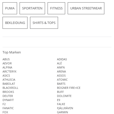
PUMA
SPORTARTEN
FITNESS
URBAN STREETWEAR
BEKLEIDUNG
SHIRTS & TOPS
Top Marken
ABUS
ADIDAS
AEVOR
ALÉ
ALPINA
AIM'N
ARC'TERYX
ARENA
ASICS
ASSOS
ATHLECIA
ATOMIC
BABOLAT
BARTS
BLACKROLL
BOGNER FIRE+ICE
BROOKS
BUFF
DEUTER
DOLOMITE
DYNAFIT
E9
F2
FALKE
FANATIC
FJÄLLRÄVEN
FOX
GARMIN