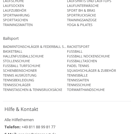
LAUFSCHUHE
LAUFSHIRTS UND LAUFTOPS
LAUFSOCKEN
LAUFUNTERWÄSCHE
LAUFZUBEHÖR
SPORT BH & BRAS
SPORTNAHRUNG
SPORTRUCKSÄCKE
SPORTTASCHEN
TRAININGSANZÜGE
TRAININGSMATTEN
YOGA & PILATES
Ballsport
BADMINTONSCHLÄGER & FEDERBALL SETS
RACKETSPORT
BASKETBALL
FUSSBALL
HALLENFUSSBALLSCHUHE
FUSSBALL NOCKENSCHUHE
STOLLENSCHUHE
FUSSBALLTASCHEN
FUSSBALL TURFSCHUHE
PADEL TENNIS
SCHIENBEINSCHONER
SQUASHSCHLÄGER & ZUBEHÖR
TENNIS AUSRÜSTUNG
TENNISBÄLLE
TENNISBEKLEIDUNG
TENNISSAITEN
TENNISSCHLÄGER
TENNISSCHUHE
TENNISTASCHEN & TENNISRUCKSÄCKE
TORWARTHANDSCHUHE
Hilfe & Kontakt
Alle Hilfethemen
Telefon:
+49 811 88 99 81 77