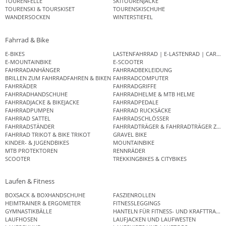
TOURENFELLE
SKITOURENJACKE
TOURENSKI & TOURSKISET
TOURENSKISCHUHE
WANDERSOCKEN
WINTERSTIEFEL
Fahrrad & Bike
E-BIKES
LASTENFAHRRAD | E-LASTENRAD | CAR
E-MOUNTAINBIKE
E-SCOOTER
FAHRRADANHÄNGER
FAHRRADBEKLEIDUNG
BRILLEN ZUM FAHRRADFAHREN & BIKEN
FAHRRADCOMPUTER
FAHRRÄDER
FAHRRADGRIFFE
FAHRRADHANDSCHUHE
FAHRRADHELME & MTB HELME
FAHRRADJACKE & BIKEJACKE
FAHRRADPEDALE
FAHRRADPUMPEN
FAHRRAD RUCKSÄCKE
FAHRRAD SATTEL
FAHRRADSCHLÖSSER
FAHRRADSTÄNDER
FAHRRADTRÄGER & FAHRRADTRÄGER ZUB
FAHRRAD TRIKOT & BIKE TRIKOT
GRAVEL BIKE
KINDER- & JUGENDBIKES
MOUNTAINBIKE
MTB PROTEKTOREN
RENNRÄDER
SCOOTER
TREKKINGBIKES & CITYBIKES
Laufen & Fitness
BOXSACK & BOXHANDSCHUHE
FASZIENROLLEN
HEIMTRAINER & ERGOMETER
FITNESSLEGGINGS
GYMNASTIKBÄLLE
HANTELN FÜR FITNESS- UND KRAFTTRAINI
LAUFHOSEN
LAUFJACKEN UND LAUFWESTEN