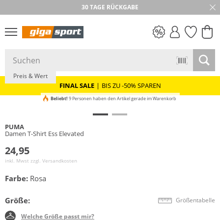
30 TAGE RÜCKGABE
NEU
PREIS & WERT
SALE
Preis & Wert
FINAL SALE
|
BIS ZU -50% SPAREN
Beliebt!
9 Personen haben den Artikel gerade im Warenkorb
PUMA
Damen T-Shirt Ess Elevated
24,95
inkl. Mwst zzgl.
Versandkosten
Farbe:
Rosa
Größe:
Größentabelle
Welche Größe passt mir?