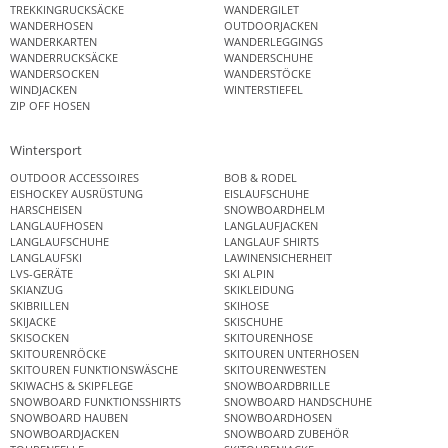
TREKKINGRUCKSÄCKE
WANDERGILET
WANDERHOSEN
OUTDOORJACKEN
WANDERKARTEN
WANDERLEGGINGS
WANDERRUCKSÄCKE
WANDERSCHUHE
WANDERSOCKEN
WANDERSTÖCKE
WINDJACKEN
WINTERSTIEFEL
ZIP OFF HOSEN
Wintersport
OUTDOOR ACCESSOIRES
BOB & RODEL
EISHOCKEY AUSRÜSTUNG
EISLAUFSCHUHE
HARSCHEISEN
SNOWBOARDHELM
LANGLAUFHOSEN
LANGLAUFJACKEN
LANGLAUFSCHUHE
LANGLAUF SHIRTS
LANGLAUFSKI
LAWINENSICHERHEIT
LVS-GERÄTE
SKI ALPIN
SKIANZUG
SKIKLEIDUNG
SKIBRILLEN
SKIHOSE
SKIJACKE
SKISCHUHE
SKISOCKEN
SKITOURENHOSE
SKITOURENRÖCKE
SKITOUREN UNTERHOSEN
SKITOUREN FUNKTIONSWÄSCHE
SKITOURENWESTEN
SKIWACHS & SKIPFLEGE
SNOWBOARDBRILLE
SNOWBOARD FUNKTIONSSHIRTS
SNOWBOARD HANDSCHUHE
SNOWBOARD HAUBEN
SNOWBOARDHOSEN
SNOWBOARDJACKEN
SNOWBOARD ZUBEHÖR