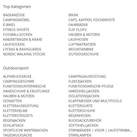
Top Kategorien
BADEANZÜGE
BIKINI
CAMPINGMÖBEL
CAPS, KAPPEN, FISCHERHÜTE
E-BIKES
FAHRRÄDER
FITNESS SHORTS
FLIP FLOPS
FUSSBALLSOCKEN
HAUBEN & MÜTZEN
KINDERTRAGEN & KRAXE
LAUFHOSEN
LAUFSOCKEN
LUFTMATRATZEN
LYCRAS & RASHGUARDS
MOUNTAINBIKE
NORDIC WALKING STÖCKE
OUTDOORSCHUHE
Outdoorsport
ALPINRUCKSÄCKE
CAMPINGAUSRÜSTUNG
CAMPINGGESCHIRR
FLEECEJACKEN
FUNKTIONSUNTERWÄSCHE
FUNKTIONSWÄSCHE PFLEGE
HANDSCHUHE & FÄUSTLINGE
HARDSHELLJACKEN
HAUBEN & MÜTZEN
ISOLATIONSJACKEN
ISOMATTEN
KLAPPMESSER UND MULTITOOLS
KLETTERAUSRÜSTUNG
KLETTERGURTE
KLETTERHELME
KLETTERSCHUHE
KLETTERSTEIGSETS
REGENHOSEN
REGENJACKEN
RUCKSACKZUBEHÖR
SCHLAFSACK
SOFTSHELLJACKEN
SPORTLICHE WINTERJACKEN
STIRNBÄNDER | VISOR | LAUFSTIRNBAND
TAGESRUCKSÄCKE
STIRNLAMPEN