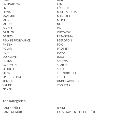
LA SPORTIVA
LEKI
LIV
LÖFFLER
LOWA
MAIER SPORTS
MAMMUT
MANDALA
MEINDL
MERU
MILLET
NIKE
O'NEILL
ON
ORTLIEB
ORTOVOX
OSPREY
PATAGONIA
PEAK PERFORMANCE
PEEROTON
PHENIX
POC
POLAR
PROTEST
PUKY
PUMA
QUIKSILVER
ROXY
RUKKA
SALEWA
SALOMON
SCARPA
SCHÖFFEL
SCOTT
SKINY
THE NORTH FACE
SPIRIT OF OM
THULE
TUNTURI
UNDER ARMOUR
VAUDE
YOGISTAR
ZIENER
Top Kategorien
BADEANZÜGE
BIKINI
CAMPINGMÖBEL
CAPS, KAPPEN, FISCHERHÜTE