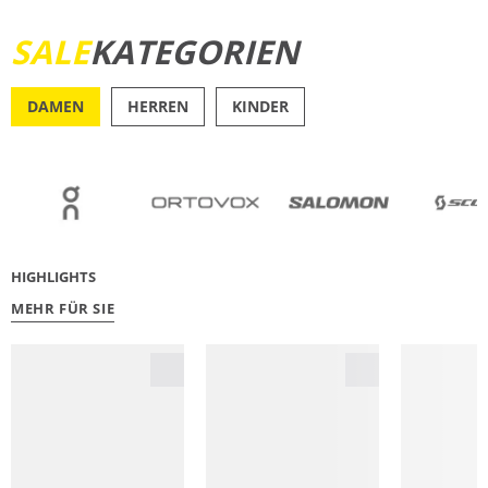
SALE
KATEGORIEN
JETZT ENTDECKEN
DAMEN
HERREN
KINDER
OUTDOOR
RU
HIGHLIGHTS
MEHR FÜR SIE