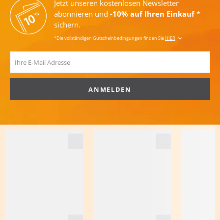
Jetzt unseren kostenlosen Newsletter
abonnieren und
-10% auf Ihren Einkauf
*
sichern.
*Die vollständigen Gutscheinbedingungen finden Sie
HIER
ANMELDEN