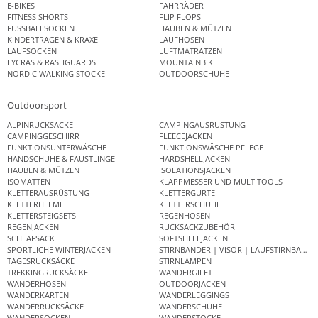
E-BIKES
FAHRRÄDER
FITNESS SHORTS
FLIP FLOPS
FUSSBALLSOCKEN
HAUBEN & MÜTZEN
KINDERTRAGEN & KRAXE
LAUFHOSEN
LAUFSOCKEN
LUFTMATRATZEN
LYCRAS & RASHGUARDS
MOUNTAINBIKE
NORDIC WALKING STÖCKE
OUTDOORSCHUHE
Outdoorsport
ALPINRUCKSÄCKE
CAMPINGAUSRÜSTUNG
CAMPINGGESCHIRR
FLEECEJACKEN
FUNKTIONSUNTERWÄSCHE
FUNKTIONSWÄSCHE PFLEGE
HANDSCHUHE & FÄUSTLINGE
HARDSHELLJACKEN
HAUBEN & MÜTZEN
ISOLATIONSJACKEN
ISOMATTEN
KLAPPMESSER UND MULTITOOLS
KLETTERAUSRÜSTUNG
KLETTERGURTE
KLETTERHELME
KLETTERSCHUHE
KLETTERSTEIGSETS
REGENHOSEN
REGENJACKEN
RUCKSACKZUBEHÖR
SCHLAFSACK
SOFTSHELLJACKEN
SPORTLICHE WINTERJACKEN
STIRNBÄNDER | VISOR | LAUFSTIRNBAND
TAGESRUCKSÄCKE
STIRNLAMPEN
TREKKINGRUCKSÄCKE
WANDERGILET
WANDERHOSEN
OUTDOORJACKEN
WANDERKARTEN
WANDERLEGGINGS
WANDERRUCKSÄCKE
WANDERSCHUHE
WANDERSOCKEN
WANDERSTÖCKE