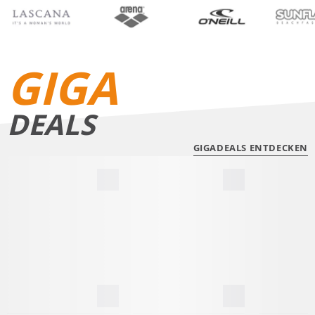
BIKINIS
BADE­SHORTS
GIGA
DEALS
GIGADEALS ENTDECKEN