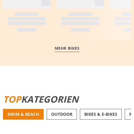
MEHR BIKES
MEHR ERFAHREN
TOP
KATEGORIEN
SWIM & BEACH
OUTDOOR
BIKES & E-BIKES
R