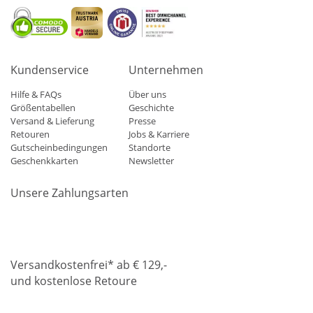
Kundenservice
Unternehmen
Hilfe & FAQs
Über uns
Größentabellen
Geschichte
Versand & Lieferung
Presse
Retouren
Jobs & Karriere
Gutscheinbedingungen
Standorte
Geschenkkarten
Newsletter
Unsere Zahlungsarten
Klarna
Mastercard
Visa
Diners
Applepay
Amazon
Paypa
Versandkostenfrei* ab € 129,-
und kostenlose Retoure
DHL
Gebrüder Weiss