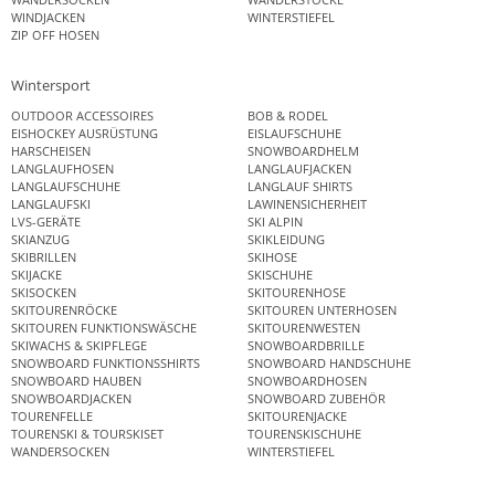
WINDJACKEN
WINTERSTIEFEL
ZIP OFF HOSEN
Wintersport
OUTDOOR ACCESSOIRES
BOB & RODEL
EISHOCKEY AUSRÜSTUNG
EISLAUFSCHUHE
HARSCHEISEN
SNOWBOARDHELM
LANGLAUFHOSEN
LANGLAUFJACKEN
LANGLAUFSCHUHE
LANGLAUF SHIRTS
LANGLAUFSKI
LAWINENSICHERHEIT
LVS-GERÄTE
SKI ALPIN
SKIANZUG
SKIKLEIDUNG
SKIBRILLEN
SKIHOSE
SKIJACKE
SKISCHUHE
SKISOCKEN
SKITOURENHOSE
SKITOURENRÖCKE
SKITOUREN UNTERHOSEN
SKITOUREN FUNKTIONSWÄSCHE
SKITOURENWESTEN
SKIWACHS & SKIPFLEGE
SNOWBOARDBRILLE
SNOWBOARD FUNKTIONSSHIRTS
SNOWBOARD HANDSCHUHE
SNOWBOARD HAUBEN
SNOWBOARDHOSEN
SNOWBOARDJACKEN
SNOWBOARD ZUBEHÖR
TOURENFELLE
SKITOURENJACKE
TOURENSKI & TOURSKISET
TOURENSKISCHUHE
WANDERSOCKEN
WINTERSTIEFEL