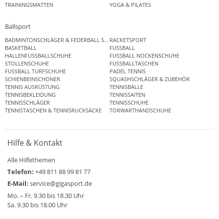
TRAININGSMATTEN
YOGA & PILATES
Ballsport
BADMINTONSCHLÄGER & FEDERBALL SETS
RACKETSPORT
BASKETBALL
FUSSBALL
HALLENFUSSBALLSCHUHE
FUSSBALL NOCKENSCHUHE
STOLLENSCHUHE
FUSSBALLTASCHEN
FUSSBALL TURFSCHUHE
PADEL TENNIS
SCHIENBEINSCHONER
SQUASHSCHLÄGER & ZUBEHÖR
TENNIS AUSRÜSTUNG
TENNISBÄLLE
TENNISBEKLEIDUNG
TENNISSAITEN
TENNISSCHLÄGER
TENNISSCHUHE
TENNISTASCHEN & TENNISRUCKSÄCKE
TORWARTHANDSCHUHE
Hilfe & Kontakt
Alle Hilfethemen
Telefon:
+49 811 88 99 81 77
E-Mail:
service@gigasport.de
Mo. – Fr. 9.30 bis 18.30 Uhr
Sa. 9.30 bis 18.00 Uhr