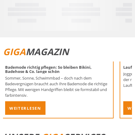
GIGA
MAGAZIN
Bademode richtig pflegen: So bleiben Bikini,
Laufen
Badehose & Co. lange schön
Joggen
Sommer, Sonne, Schwimmbad – doch nach dem
der ri
Badevergnügen braucht auch Ihre Bademode die richtige
Lauftr
Pflege. Mit wenigen Handgriffen bleibt sie formstabil und
farbintensiv.
WEITERLESEN
WE