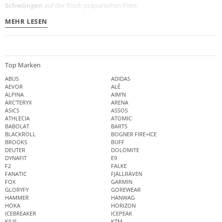
Schwüngen
auf der frisch präparierten Piste.
MEHR LESEN
Top Marken
ABUS
ADIDAS
AEVOR
ALÉ
ALPINA
AIM'N
ARC'TERYX
ARENA
ASICS
ASSOS
ATHLECIA
ATOMIC
BABOLAT
BARTS
BLACKROLL
BOGNER FIRE+ICE
BROOKS
BUFF
DEUTER
DOLOMITE
DYNAFIT
E9
F2
FALKE
FANATIC
FJÄLLRÄVEN
FOX
GARMIN
GLORYFY
GOREWEAR
HAMMER
HANWAG
HOKA
HORIZON
ICEBREAKER
ICEPEAK
KJUS
KTM