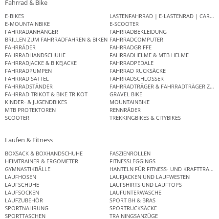
Fahrrad & Bike
E-BIKES
LASTENFAHRRAD | E-LASTENRAD | CAR
E-MOUNTAINBIKE
E-SCOOTER
FAHRRADANHÄNGER
FAHRRADBEKLEIDUNG
BRILLEN ZUM FAHRRADFAHREN & BIKEN
FAHRRADCOMPUTER
FAHRRÄDER
FAHRRADGRIFFE
FAHRRADHANDSCHUHE
FAHRRADHELME & MTB HELME
FAHRRADJACKE & BIKEJACKE
FAHRRADPEDALE
FAHRRADPUMPEN
FAHRRAD RUCKSÄCKE
FAHRRAD SATTEL
FAHRRADSCHLÖSSER
FAHRRADSTÄNDER
FAHRRADTRÄGER & FAHRRADTRÄGER ZUB
FAHRRAD TRIKOT & BIKE TRIKOT
GRAVEL BIKE
KINDER- & JUGENDBIKES
MOUNTAINBIKE
MTB PROTEKTOREN
RENNRÄDER
SCOOTER
TREKKINGBIKES & CITYBIKES
Laufen & Fitness
BOXSACK & BOXHANDSCHUHE
FASZIENROLLEN
HEIMTRAINER & ERGOMETER
FITNESSLEGGINGS
GYMNASTIKBÄLLE
HANTELN FÜR FITNESS- UND KRAFTTRAINI
LAUFHOSEN
LAUFJACKEN UND LAUFWESTEN
LAUFSCHUHE
LAUFSHIRTS UND LAUFTOPS
LAUFSOCKEN
LAUFUNTERWÄSCHE
LAUFZUBEHÖR
SPORT BH & BRAS
SPORTNAHRUNG
SPORTRUCKSÄCKE
SPORTTASCHEN
TRAININGSANZÜGE