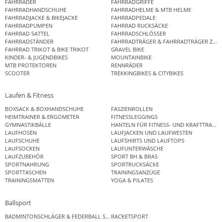
FAHRRÄDER
FAHRRADGRIFFE
FAHRRADHANDSCHUHE
FAHRRADHELME & MTB HELME
FAHRRADJACKE & BIKEJACKE
FAHRRADPEDALE
FAHRRADPUMPEN
FAHRRAD RUCKSÄCKE
FAHRRAD SATTEL
FAHRRADSCHLÖSSER
FAHRRADSTÄNDER
FAHRRADTRÄGER & FAHRRADTRÄGER ZUB
FAHRRAD TRIKOT & BIKE TRIKOT
GRAVEL BIKE
KINDER- & JUGENDBIKES
MOUNTAINBIKE
MTB PROTEKTOREN
RENNRÄDER
SCOOTER
TREKKINGBIKES & CITYBIKES
Laufen & Fitness
BOXSACK & BOXHANDSCHUHE
FASZIENROLLEN
HEIMTRAINER & ERGOMETER
FITNESSLEGGINGS
GYMNASTIKBÄLLE
HANTELN FÜR FITNESS- UND KRAFTTRAINI
LAUFHOSEN
LAUFJACKEN UND LAUFWESTEN
LAUFSCHUHE
LAUFSHIRTS UND LAUFTOPS
LAUFSOCKEN
LAUFUNTERWÄSCHE
LAUFZUBEHÖR
SPORT BH & BRAS
SPORTNAHRUNG
SPORTRUCKSÄCKE
SPORTTASCHEN
TRAININGSANZÜGE
TRAININGSMATTEN
YOGA & PILATES
Ballsport
BADMINTONSCHLÄGER & FEDERBALL SETS
RACKETSPORT