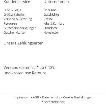
Kundenservice
Unternehmen
Hilfe & FAQs
Über uns
Größentabellen
Geschichte
Versand & Lieferung
Presse
Retouren
Jobs & Karriere
Gutscheinbedingungen
Standorte
Geschenkkarten
Newsletter
Unsere Zahlungsarten
Klarna
Mastercard
Visa
Diners
Applepay
Amazon
Paypa
Versandkostenfrei* ab € 129,-
und kostenlose Retoure
DHL
Gebrüder Weiss
Impressum
AGB
Datenschutz
Cookie Einstellungen
Barrierefreiheit