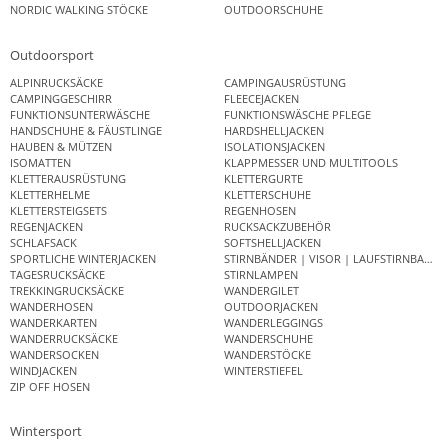
NORDIC WALKING STÖCKE
OUTDOORSCHUHE
Outdoorsport
ALPINRUCKSÄCKE
CAMPINGAUSRÜSTUNG
CAMPINGGESCHIRR
FLEECEJACKEN
FUNKTIONSUNTERWÄSCHE
FUNKTIONSWÄSCHE PFLEGE
HANDSCHUHE & FÄUSTLINGE
HARDSHELLJACKEN
HAUBEN & MÜTZEN
ISOLATIONSJACKEN
ISOMATTEN
KLAPPMESSER UND MULTITOOLS
KLETTERAUSRÜSTUNG
KLETTERGURTE
KLETTERHELME
KLETTERSCHUHE
KLETTERSTEIGSETS
REGENHOSEN
REGENJACKEN
RUCKSACKZUBEHÖR
SCHLAFSACK
SOFTSHELLJACKEN
SPORTLICHE WINTERJACKEN
STIRNBÄNDER | VISOR | LAUFSTIRNBAND
TAGESRUCKSÄCKE
STIRNLAMPEN
TREKKINGRUCKSÄCKE
WANDERGILET
WANDERHOSEN
OUTDOORJACKEN
WANDERKARTEN
WANDERLEGGINGS
WANDERRUCKSÄCKE
WANDERSCHUHE
WANDERSOCKEN
WANDERSTÖCKE
WINDJACKEN
WINTERSTIEFEL
ZIP OFF HOSEN
Wintersport