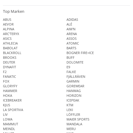
Top Marken
ABUS
ADIDAS
AEVOR
ALÉ
ALPINA
AIM'N
ARC'TERYX
ARENA
ASICS
ASSOS
ATHLECIA
ATOMIC
BABOLAT
BARTS
BLACKROLL
BOGNER FIRE+ICE
BROOKS
BUFF
DEUTER
DOLOMITE
DYNAFIT
E9
F2
FALKE
FANATIC
FJÄLLRÄVEN
FOX
GARMIN
GLORYFY
GOREWEAR
HAMMER
HANWAG
HOKA
HORIZON
ICEBREAKER
ICEPEAK
KJUS
KTM
LA SPORTIVA
LEKI
LIV
LÖFFLER
LOWA
MAIER SPORTS
MAMMUT
MANDALA
MEINDL
MERU