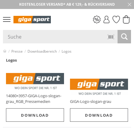
KOSTENLOSER VERSAND* AB € 129,- & RÜCKVERSAND
PREIS & WERT
SALE
Presse
Downloadbereich
Logos
Logos
14080×3957-GIGA-Logo-slogan-
grau_RGB_Pressemedien
GIGA-Logo-slogan-grau
DOWNLOAD
DOWNLOAD