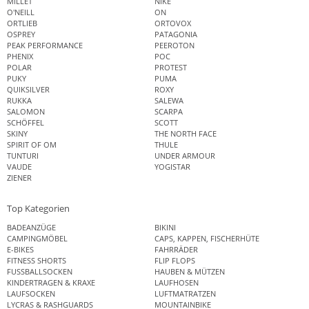
MILLET
NIKE
O'NEILL
ON
ORTLIEB
ORTOVOX
OSPREY
PATAGONIA
PEAK PERFORMANCE
PEEROTON
PHENIX
POC
POLAR
PROTEST
PUKY
PUMA
QUIKSILVER
ROXY
RUKKA
SALEWA
SALOMON
SCARPA
SCHÖFFEL
SCOTT
SKINY
THE NORTH FACE
SPIRIT OF OM
THULE
TUNTURI
UNDER ARMOUR
VAUDE
YOGISTAR
ZIENER
Top Kategorien
BADEANZÜGE
BIKINI
CAMPINGMÖBEL
CAPS, KAPPEN, FISCHERHÜTE
E-BIKES
FAHRRÄDER
FITNESS SHORTS
FLIP FLOPS
FUSSBALLSOCKEN
HAUBEN & MÜTZEN
KINDERTRAGEN & KRAXE
LAUFHOSEN
LAUFSOCKEN
LUFTMATRATZEN
LYCRAS & RASHGUARDS
MOUNTAINBIKE