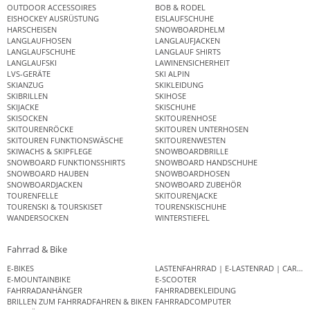
OUTDOOR ACCESSOIRES
BOB & RODEL
EISHOCKEY AUSRÜSTUNG
EISLAUFSCHUHE
HARSCHEISEN
SNOWBOARDHELM
LANGLAUFHOSEN
LANGLAUFJACKEN
LANGLAUFSCHUHE
LANGLAUF SHIRTS
LANGLAUFSKI
LAWINENSICHERHEIT
LVS-GERÄTE
SKI ALPIN
SKIANZUG
SKIKLEIDUNG
SKIBRILLEN
SKIHOSE
SKIJACKE
SKISCHUHE
SKISOCKEN
SKITOURENHOSE
SKITOURENRÖCKE
SKITOUREN UNTERHOSEN
SKITOUREN FUNKTIONSWÄSCHE
SKITOURENWESTEN
SKIWACHS & SKIPFLEGE
SNOWBOARDBRILLE
SNOWBOARD FUNKTIONSSHIRTS
SNOWBOARD HANDSCHUHE
SNOWBOARD HAUBEN
SNOWBOARDHOSEN
SNOWBOARDJACKEN
SNOWBOARD ZUBEHÖR
TOURENFELLE
SKITOURENJACKE
TOURENSKI & TOURSKISET
TOURENSKISCHUHE
WANDERSOCKEN
WINTERSTIEFEL
Fahrrad & Bike
E-BIKES
LASTENFAHRRAD | E-LASTENRAD | CAR
E-MOUNTAINBIKE
E-SCOOTER
FAHRRADANHÄNGER
FAHRRADBEKLEIDUNG
BRILLEN ZUM FAHRRADFAHREN & BIKEN
FAHRRADCOMPUTER