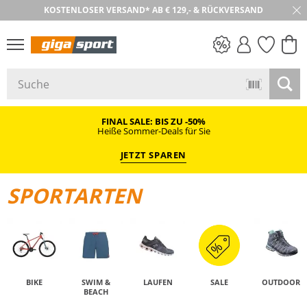
KOSTENLOSER VERSAND* AB € 129,- & RÜCKVERSAND
30 TAGE RÜCKGABE
PREIS & WERT
SALE
FINAL SALE: BIS ZU -50%
Heiße Sommer-Deals für Sie
JETZT SPAREN
SPORTARTEN
BIKE
SWIM &
LAUFEN
SALE
OUTDOOR
BEACH