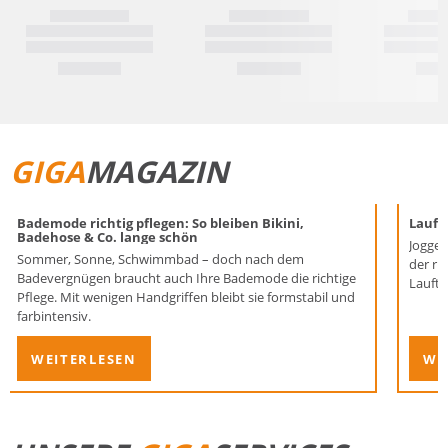
GIGA
MAGAZIN
Bademode richtig pflegen: So bleiben Bikini,
Laufen
Badehose & Co. lange schön
Joggen
Sommer, Sonne, Schwimmbad – doch nach dem
der ri
Badevergnügen braucht auch Ihre Bademode die richtige
Lauftr
Pflege. Mit wenigen Handgriffen bleibt sie formstabil und
farbintensiv.
WEITERLESEN
WE