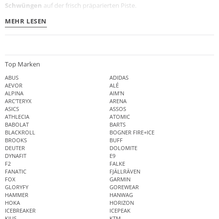
Schwüngen
auf der frisch präparierten Piste.
MEHR LESEN
Top Marken
ABUS
ADIDAS
AEVOR
ALÉ
ALPINA
AIM'N
ARC'TERYX
ARENA
ASICS
ASSOS
ATHLECIA
ATOMIC
BABOLAT
BARTS
BLACKROLL
BOGNER FIRE+ICE
BROOKS
BUFF
DEUTER
DOLOMITE
DYNAFIT
E9
F2
FALKE
FANATIC
FJÄLLRÄVEN
FOX
GARMIN
GLORYFY
GOREWEAR
HAMMER
HANWAG
HOKA
HORIZON
ICEBREAKER
ICEPEAK
KJUS
KTM