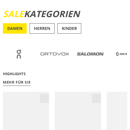
SALE
KATEGORIEN
JETZT ENTDECKEN
DAMEN
HERREN
KINDER
OUTDOOR
RU
HIGHLIGHTS
MEHR FÜR SIE