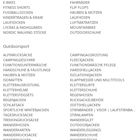
E-BIKES
FAHRRÄDER
FITNESS SHORTS
FLIP FLOPS
FUSSBALLSOCKEN
HAUBEN & MÜTZEN
KINDERTRAGEN & KRAXE
LAUFHOSEN
LAUFSOCKEN
LUFTMATRATZEN
LYCRAS & RASHGUARDS
MOUNTAINBIKE
NORDIC WALKING STÖCKE
OUTDOORSCHUHE
Outdoorsport
ALPINRUCKSÄCKE
CAMPINGAUSRÜSTUNG
CAMPINGGESCHIRR
FLEECEJACKEN
FUNKTIONSUNTERWÄSCHE
FUNKTIONSWÄSCHE PFLEGE
HANDSCHUHE & FÄUSTLINGE
HARDSHELLJACKEN
HAUBEN & MÜTZEN
ISOLATIONSJACKEN
ISOMATTEN
KLAPPMESSER UND MULTITOOLS
KLETTERAUSRÜSTUNG
KLETTERGURTE
KLETTERHELME
KLETTERSCHUHE
KLETTERSTEIGSETS
REGENHOSEN
REGENJACKEN
RUCKSACKZUBEHÖR
SCHLAFSACK
SOFTSHELLJACKEN
SPORTLICHE WINTERJACKEN
STIRNBÄNDER | VISOR | LAUFSTIRNBAND
TAGESRUCKSÄCKE
STIRNLAMPEN
TREKKINGRUCKSÄCKE
WANDERGILET
WANDERHOSEN
OUTDOORJACKEN
WANDERKARTEN
WANDERLEGGINGS
WANDERRUCKSÄCKE
WANDERSCHUHE
WANDERSOCKEN
WANDERSTÖCKE