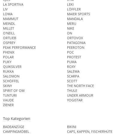
LA SPORTIVA
LEKI
LIV
LÖFFLER
LOWA
MAIER SPORTS
MAMMUT
MANDALA
MEINDL
MERU
MILLET
NIKE
O'NEILL
ON
ORTLIEB
ORTOVOX
OSPREY
PATAGONIA
PEAK PERFORMANCE
PEEROTON
PHENIX
POC
POLAR
PROTEST
PUKY
PUMA
QUIKSILVER
ROXY
RUKKA
SALEWA
SALOMON
SCARPA
SCHÖFFEL
SCOTT
SKINY
THE NORTH FACE
SPIRIT OF OM
THULE
TUNTURI
UNDER ARMOUR
VAUDE
YOGISTAR
ZIENER
Top Kategorien
BADEANZÜGE
BIKINI
CAMPINGMÖBEL
CAPS, KAPPEN, FISCHERHÜTE