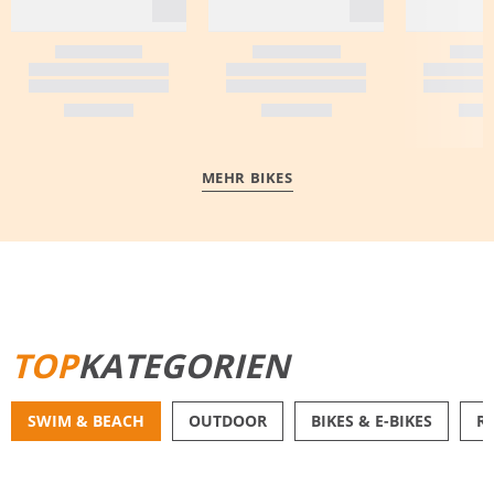
MEHR BIKES
MEHR ERFAHREN
TOP
KATEGORIEN
SWIM & BEACH
OUTDOOR
BIKES & E-BIKES
R