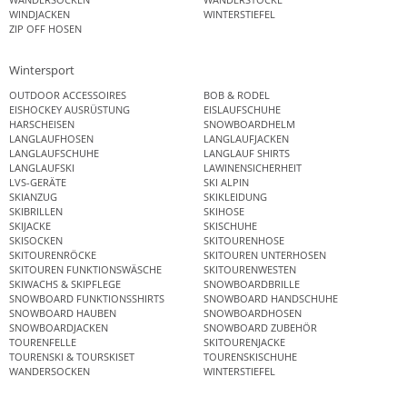
WINDJACKEN
WINTERSTIEFEL
ZIP OFF HOSEN
Wintersport
OUTDOOR ACCESSOIRES
BOB & RODEL
EISHOCKEY AUSRÜSTUNG
EISLAUFSCHUHE
HARSCHEISEN
SNOWBOARDHELM
LANGLAUFHOSEN
LANGLAUFJACKEN
LANGLAUFSCHUHE
LANGLAUF SHIRTS
LANGLAUFSKI
LAWINENSICHERHEIT
LVS-GERÄTE
SKI ALPIN
SKIANZUG
SKIKLEIDUNG
SKIBRILLEN
SKIHOSE
SKIJACKE
SKISCHUHE
SKISOCKEN
SKITOURENHOSE
SKITOURENRÖCKE
SKITOUREN UNTERHOSEN
SKITOUREN FUNKTIONSWÄSCHE
SKITOURENWESTEN
SKIWACHS & SKIPFLEGE
SNOWBOARDBRILLE
SNOWBOARD FUNKTIONSSHIRTS
SNOWBOARD HANDSCHUHE
SNOWBOARD HAUBEN
SNOWBOARDHOSEN
SNOWBOARDJACKEN
SNOWBOARD ZUBEHÖR
TOURENFELLE
SKITOURENJACKE
TOURENSKI & TOURSKISET
TOURENSKISCHUHE
WANDERSOCKEN
WINTERSTIEFEL