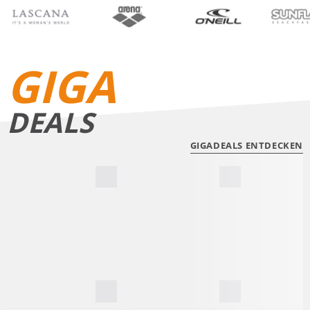
BIKINIS
BADE­SHORTS
GIGA
DEALS
GIGADEALS ENTDECKEN