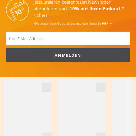
Jetzt unseren kostenlosen Newsletter
abonnieren und
-10% auf Ihren Einkauf
*
sichern.
*Die vollständigen Gutscheinbedingungen finden Sie
HIER
ANMELDEN