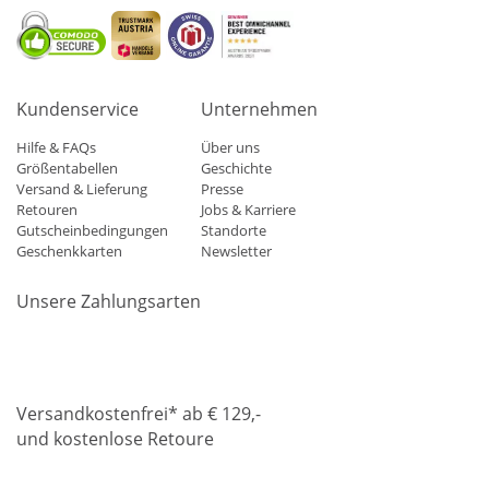
Kundenservice
Unternehmen
Hilfe & FAQs
Über uns
Größentabellen
Geschichte
Versand & Lieferung
Presse
Retouren
Jobs & Karriere
Gutscheinbedingungen
Standorte
Geschenkkarten
Newsletter
Unsere Zahlungsarten
Klarna
Mastercard
Visa
Diners
Applepay
Amazon
Paypa
Versandkostenfrei* ab € 129,-
und kostenlose Retoure
DHL
Gebrüder Weiss