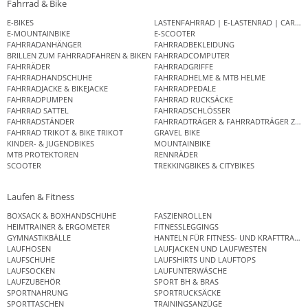
Fahrrad & Bike
E-BIKES
LASTENFAHRRAD | E-LASTENRAD | CAR
E-MOUNTAINBIKE
E-SCOOTER
FAHRRADANHÄNGER
FAHRRADBEKLEIDUNG
BRILLEN ZUM FAHRRADFAHREN & BIKEN
FAHRRADCOMPUTER
FAHRRÄDER
FAHRRADGRIFFE
FAHRRADHANDSCHUHE
FAHRRADHELME & MTB HELME
FAHRRADJACKE & BIKEJACKE
FAHRRADPEDALE
FAHRRADPUMPEN
FAHRRAD RUCKSÄCKE
FAHRRAD SATTEL
FAHRRADSCHLÖSSER
FAHRRADSTÄNDER
FAHRRADTRÄGER & FAHRRADTRÄGER ZUB
FAHRRAD TRIKOT & BIKE TRIKOT
GRAVEL BIKE
KINDER- & JUGENDBIKES
MOUNTAINBIKE
MTB PROTEKTOREN
RENNRÄDER
SCOOTER
TREKKINGBIKES & CITYBIKES
Laufen & Fitness
BOXSACK & BOXHANDSCHUHE
FASZIENROLLEN
HEIMTRAINER & ERGOMETER
FITNESSLEGGINGS
GYMNASTIKBÄLLE
HANTELN FÜR FITNESS- UND KRAFTTRAINI
LAUFHOSEN
LAUFJACKEN UND LAUFWESTEN
LAUFSCHUHE
LAUFSHIRTS UND LAUFTOPS
LAUFSOCKEN
LAUFUNTERWÄSCHE
LAUFZUBEHÖR
SPORT BH & BRAS
SPORTNAHRUNG
SPORTRUCKSÄCKE
SPORTTASCHEN
TRAININGSANZÜGE