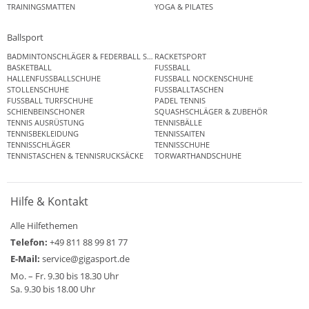
TRAININGSMATTEN
YOGA & PILATES
Ballsport
BADMINTONSCHLÄGER & FEDERBALL SETS
RACKETSPORT
BASKETBALL
FUSSBALL
HALLENFUSSBALLSCHUHE
FUSSBALL NOCKENSCHUHE
STOLLENSCHUHE
FUSSBALLTASCHEN
FUSSBALL TURFSCHUHE
PADEL TENNIS
SCHIENBEINSCHONER
SQUASHSCHLÄGER & ZUBEHÖR
TENNIS AUSRÜSTUNG
TENNISBÄLLE
TENNISBEKLEIDUNG
TENNISSAITEN
TENNISSCHLÄGER
TENNISSCHUHE
TENNISTASCHEN & TENNISRUCKSÄCKE
TORWARTHANDSCHUHE
Hilfe & Kontakt
Alle Hilfethemen
Telefon:
+49 811 88 99 81 77
E-Mail:
service@gigasport.de
Mo. – Fr. 9.30 bis 18.30 Uhr
Sa. 9.30 bis 18.00 Uhr