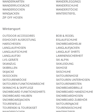
WANDERKARTEN
WANDERLEGGINGS
WANDERRUCKSÄCKE
WANDERSCHUHE
WANDERSOCKEN
WANDERSTÖCKE
WINDJACKEN
WINTERSTIEFEL
ZIP OFF HOSEN
Wintersport
OUTDOOR ACCESSOIRES
BOB & RODEL
EISHOCKEY AUSRÜSTUNG
EISLAUFSCHUHE
HARSCHEISEN
SNOWBOARDHELM
LANGLAUFHOSEN
LANGLAUFJACKEN
LANGLAUFSCHUHE
LANGLAUF SHIRTS
LANGLAUFSKI
LAWINENSICHERHEIT
LVS-GERÄTE
SKI ALPIN
SKIANZUG
SKIKLEIDUNG
SKIBRILLEN
SKIHOSE
SKIJACKE
SKISCHUHE
SKISOCKEN
SKITOURENHOSE
SKITOURENRÖCKE
SKITOUREN UNTERHOSEN
SKITOUREN FUNKTIONSWÄSCHE
SKITOURENWESTEN
SKIWACHS & SKIPFLEGE
SNOWBOARDBRILLE
SNOWBOARD FUNKTIONSSHIRTS
SNOWBOARD HANDSCHUHE
SNOWBOARD HAUBEN
SNOWBOARDHOSEN
SNOWBOARDJACKEN
SNOWBOARD ZUBEHÖR
TOURENFELLE
SKITOURENJACKE
TOURENSKI & TOURSKISET
TOURENSKISCHUHE
WANDERSOCKEN
WINTERSTIEFEL