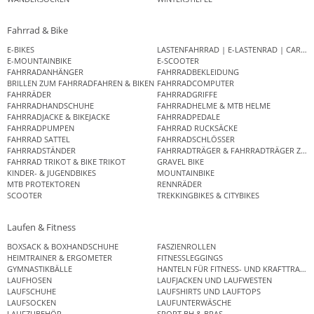
Fahrrad & Bike
E-BIKES
LASTENFAHRRAD | E-LASTENRAD | CAR
E-MOUNTAINBIKE
E-SCOOTER
FAHRRADANHÄNGER
FAHRRADBEKLEIDUNG
BRILLEN ZUM FAHRRADFAHREN & BIKEN
FAHRRADCOMPUTER
FAHRRÄDER
FAHRRADGRIFFE
FAHRRADHANDSCHUHE
FAHRRADHELME & MTB HELME
FAHRRADJACKE & BIKEJACKE
FAHRRADPEDALE
FAHRRADPUMPEN
FAHRRAD RUCKSÄCKE
FAHRRAD SATTEL
FAHRRADSCHLÖSSER
FAHRRADSTÄNDER
FAHRRADTRÄGER & FAHRRADTRÄGER ZUB
FAHRRAD TRIKOT & BIKE TRIKOT
GRAVEL BIKE
KINDER- & JUGENDBIKES
MOUNTAINBIKE
MTB PROTEKTOREN
RENNRÄDER
SCOOTER
TREKKINGBIKES & CITYBIKES
Laufen & Fitness
BOXSACK & BOXHANDSCHUHE
FASZIENROLLEN
HEIMTRAINER & ERGOMETER
FITNESSLEGGINGS
GYMNASTIKBÄLLE
HANTELN FÜR FITNESS- UND KRAFTTRAINI
LAUFHOSEN
LAUFJACKEN UND LAUFWESTEN
LAUFSCHUHE
LAUFSHIRTS UND LAUFTOPS
LAUFSOCKEN
LAUFUNTERWÄSCHE
LAUFZUBEHÖR
SPORT BH & BRAS