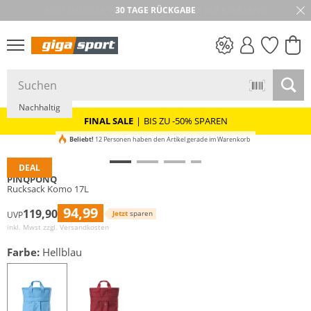
30 TAGE RÜCKGABE
PREIS & WERT
SALE
Nachhaltig
FINAL SALE
|
BIS ZU -50% SPAREN
Beliebt!
12 Personen haben den Artikel gerade im Warenkorb
DEAL
PINQPONQ
Rucksack Komo 17L
94,99
119,90
Jetzt
sparen
UVP
inkl. Mwst zzgl.
Versandkosten
Farbe:
Hellblau