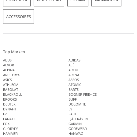
ACCESSOIRES
Top Marken
ABUS
ADIDAS
AEVOR
ALÉ
ALPINA
AIM'N
ARC'TERYX
ARENA
ASICS
ASSOS
ATHLECIA
ATOMIC
BABOLAT
BARTS
BLACKROLL
BOGNER FIRE+ICE
BROOKS
BUFF
DEUTER
DOLOMITE
DYNAFIT
E9
F2
FALKE
FANATIC
FJÄLLRÄVEN
FOX
GARMIN
GLORYFY
GOREWEAR
HAMMER
HANWAG