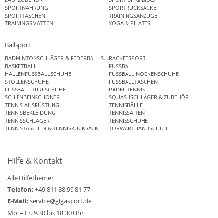
SPORTNAHRUNG
SPORTRUCKSÄCKE
SPORTTASCHEN
TRAININGSANZÜGE
TRAININGSMATTEN
YOGA & PILATES
Ballsport
BADMINTONSCHLÄGER & FEDERBALL SETS
RACKETSPORT
BASKETBALL
FUSSBALL
HALLENFUSSBALLSCHUHE
FUSSBALL NOCKENSCHUHE
STOLLENSCHUHE
FUSSBALLTASCHEN
FUSSBALL TURFSCHUHE
PADEL TENNIS
SCHIENBEINSCHONER
SQUASHSCHLÄGER & ZUBEHÖR
TENNIS AUSRÜSTUNG
TENNISBÄLLE
TENNISBEKLEIDUNG
TENNISSAITEN
TENNISSCHLÄGER
TENNISSCHUHE
TENNISTASCHEN & TENNISRUCKSÄCKE
TORWARTHANDSCHUHE
Hilfe & Kontakt
Alle Hilfethemen
Telefon:
+49 811 88 99 81 77
E-Mail:
service@gigasport.de
Mo. – Fr. 9.30 bis 18.30 Uhr