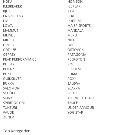
HOKA
HORIZON
ICEBREAKER
ICEPEAK
KJUS
KTM
LA SPORTIVA
LEKI
LIV
LÖFFLER
LOWA
MAIER SPORTS
MAMMUT
MANDALA
MEINDL
MERU
MILLET
NIKE
O'NEILL
ON
ORTLIEB
ORTOVOX
OSPREY
PATAGONIA
PEAK PERFORMANCE
PEEROTON
PHENIX
POC
POLAR
PROTEST
PUKY
PUMA
QUIKSILVER
ROXY
RUKKA
SALEWA
SALOMON
SCARPA
SCHÖFFEL
SCOTT
SKINY
THE NORTH FACE
SPIRIT OF OM
THULE
TUNTURI
UNDER ARMOUR
VAUDE
YOGISTAR
ZIENER
Top Kategorien