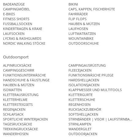
BADEANZÜGE
BIKINI
CAMPINGMÖBEL
CAPS, KAPPEN, FISCHERHÜTE
E-BIKES
FAHRRÄDER
FITNESS SHORTS
FLIP FLOPS
FUSSBALLSOCKEN
HAUBEN & MÜTZEN
KINDERTRAGEN & KRAXE
LAUFHOSEN
LAUFSOCKEN
LUFTMATRATZEN
LYCRAS & RASHGUARDS
MOUNTAINBIKE
NORDIC WALKING STÖCKE
OUTDOORSCHUHE
Outdoorsport
ALPINRUCKSÄCKE
CAMPINGAUSRÜSTUNG
CAMPINGGESCHIRR
FLEECEJACKEN
FUNKTIONSUNTERWÄSCHE
FUNKTIONSWÄSCHE PFLEGE
HANDSCHUHE & FÄUSTLINGE
HARDSHELLJACKEN
HAUBEN & MÜTZEN
ISOLATIONSJACKEN
ISOMATTEN
KLAPPMESSER UND MULTITOOLS
KLETTERAUSRÜSTUNG
KLETTERGURTE
KLETTERHELME
KLETTERSCHUHE
KLETTERSTEIGSETS
REGENHOSEN
REGENJACKEN
RUCKSACKZUBEHÖR
SCHLAFSACK
SOFTSHELLJACKEN
SPORTLICHE WINTERJACKEN
STIRNBÄNDER | VISOR | LAUFSTIRNBAND
TAGESRUCKSÄCKE
STIRNLAMPEN
TREKKINGRUCKSÄCKE
WANDERGILET
WANDERHOSEN
OUTDOORJACKEN