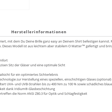
Herstellerinformationen
riert, mit dem Du Deine Brille ganz easy an Deinem Shirt befestigen kannst
. Dieses Modell ist aus leichtem aber stabilem O Matter™ gefertigt und brin
omfort
zisen Sitz der Gläser und eine optimale Sicht
lsicht für ein optimiertes Sichterlebnis
hnologie zur Herstellung eines speziellen, einschichtigen Glases (optional)
tert UVA- und UVB-Strahlen bis zu 400 Nm zu 100 % sowie schädliches blaue
gkeit dank Iridium®-Glasbeschichtung
ertreffen die Norm ANSI Z80.3 für Optik und Schlagfestigkeit