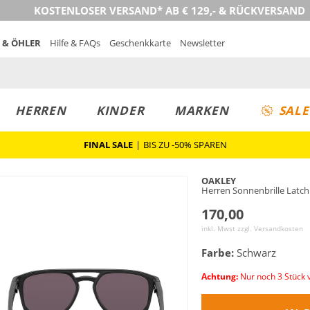
KOSTENLOSER VERSAND* AB € 129,- & RÜCKVERSAND
 & ÖHLER
Hilfe & FAQs
Geschenkkarte
Newsletter
HERREN
KINDER
MARKEN
SALE
FINAL SALE
|
BIS ZU -50% SPAREN
OAKLEY
Herren Sonnenbrille Latc
170,00
inkl. Mwst zzgl.
Versandkosten
Farbe:
Schwarz
Achtung:
Nur noch 3 Stück 