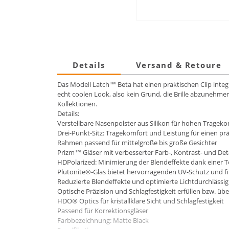
Details
Versand & Retoure
Das Modell Latch™ Beta hat einen praktischen Clip integ
echt coolen Look, also kein Grund, die Brille abzunehmen
Kollektionen.
Details:
Verstellbare Nasenpolster aus Silikon für hohen Tragek
Drei-Punkt-Sitz: Tragekomfort und Leistung für einen prä
Rahmen passend für mittelgroße bis große Gesichter
Prizm™ Gläser mit verbesserter Farb-, Kontrast- und Detai
HDPolarized: Minimierung der Blendeffekte dank einer Tec
Plutonite®-Glas bietet hervorragenden UV-Schutz und fil
Reduzierte Blendeffekte und optimierte Lichtdurchlässi
Optische Präzision und Schlagfestigkeit erfüllen bzw. üb
HDO® Optics für kristallklare Sicht und Schlagfestigkeit
Passend für Korrektionsgläser
Farbbezeichnung: Matte Black