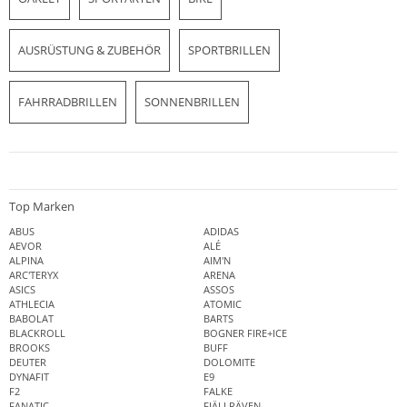
AUSRÜSTUNG & ZUBEHÖR
SPORTBRILLEN
FAHRRADBRILLEN
SONNENBRILLEN
Top Marken
ABUS
ADIDAS
AEVOR
ALÉ
ALPINA
AIM'N
ARC'TERYX
ARENA
ASICS
ASSOS
ATHLECIA
ATOMIC
BABOLAT
BARTS
BLACKROLL
BOGNER FIRE+ICE
BROOKS
BUFF
DEUTER
DOLOMITE
DYNAFIT
E9
F2
FALKE
FANATIC
FJÄLLRÄVEN