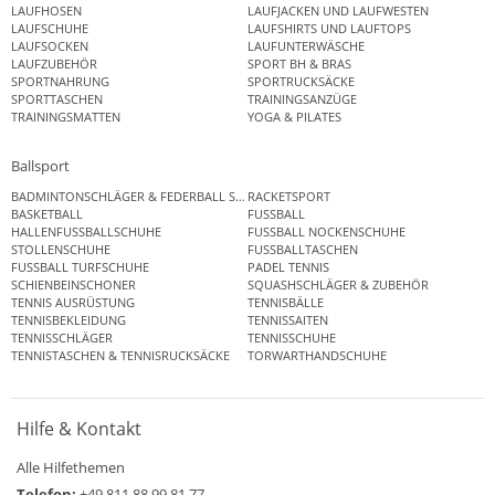
LAUFHOSEN
LAUFJACKEN UND LAUFWESTEN
LAUFSCHUHE
LAUFSHIRTS UND LAUFTOPS
LAUFSOCKEN
LAUFUNTERWÄSCHE
LAUFZUBEHÖR
SPORT BH & BRAS
SPORTNAHRUNG
SPORTRUCKSÄCKE
SPORTTASCHEN
TRAININGSANZÜGE
TRAININGSMATTEN
YOGA & PILATES
Ballsport
BADMINTONSCHLÄGER & FEDERBALL SETS
RACKETSPORT
BASKETBALL
FUSSBALL
HALLENFUSSBALLSCHUHE
FUSSBALL NOCKENSCHUHE
STOLLENSCHUHE
FUSSBALLTASCHEN
FUSSBALL TURFSCHUHE
PADEL TENNIS
SCHIENBEINSCHONER
SQUASHSCHLÄGER & ZUBEHÖR
TENNIS AUSRÜSTUNG
TENNISBÄLLE
TENNISBEKLEIDUNG
TENNISSAITEN
TENNISSCHLÄGER
TENNISSCHUHE
TENNISTASCHEN & TENNISRUCKSÄCKE
TORWARTHANDSCHUHE
Hilfe & Kontakt
Alle Hilfethemen
Telefon:
+49 811 88 99 81 77