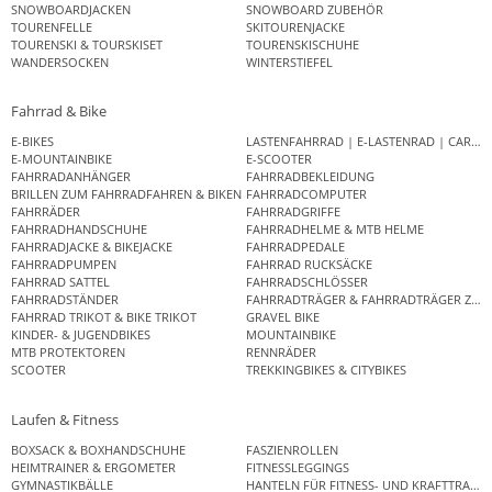
SNOWBOARDJACKEN
SNOWBOARD ZUBEHÖR
TOURENFELLE
SKITOURENJACKE
TOURENSKI & TOURSKISET
TOURENSKISCHUHE
WANDERSOCKEN
WINTERSTIEFEL
Fahrrad & Bike
E-BIKES
LASTENFAHRRAD | E-LASTENRAD | CAR
E-MOUNTAINBIKE
E-SCOOTER
FAHRRADANHÄNGER
FAHRRADBEKLEIDUNG
BRILLEN ZUM FAHRRADFAHREN & BIKEN
FAHRRADCOMPUTER
FAHRRÄDER
FAHRRADGRIFFE
FAHRRADHANDSCHUHE
FAHRRADHELME & MTB HELME
FAHRRADJACKE & BIKEJACKE
FAHRRADPEDALE
FAHRRADPUMPEN
FAHRRAD RUCKSÄCKE
FAHRRAD SATTEL
FAHRRADSCHLÖSSER
FAHRRADSTÄNDER
FAHRRADTRÄGER & FAHRRADTRÄGER ZUB
FAHRRAD TRIKOT & BIKE TRIKOT
GRAVEL BIKE
KINDER- & JUGENDBIKES
MOUNTAINBIKE
MTB PROTEKTOREN
RENNRÄDER
SCOOTER
TREKKINGBIKES & CITYBIKES
Laufen & Fitness
BOXSACK & BOXHANDSCHUHE
FASZIENROLLEN
HEIMTRAINER & ERGOMETER
FITNESSLEGGINGS
GYMNASTIKBÄLLE
HANTELN FÜR FITNESS- UND KRAFTTRAINI