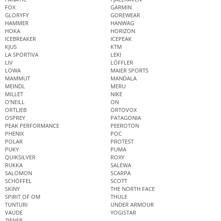
FOX
GARMIN
GLORYFY
GOREWEAR
HAMMER
HANWAG
HOKA
HORIZON
ICEBREAKER
ICEPEAK
KJUS
KTM
LA SPORTIVA
LEKI
LIV
LÖFFLER
LOWA
MAIER SPORTS
MAMMUT
MANDALA
MEINDL
MERU
MILLET
NIKE
O'NEILL
ON
ORTLIEB
ORTOVOX
OSPREY
PATAGONIA
PEAK PERFORMANCE
PEEROTON
PHENIX
POC
POLAR
PROTEST
PUKY
PUMA
QUIKSILVER
ROXY
RUKKA
SALEWA
SALOMON
SCARPA
SCHÖFFEL
SCOTT
SKINY
THE NORTH FACE
SPIRIT OF OM
THULE
TUNTURI
UNDER ARMOUR
VAUDE
YOGISTAR
ZIENER