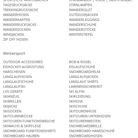
TAGESRUCKSÄCKE
STIRNLAMPEN
TREKKINGRUCKSÄCKE
WANDERGILET
WANDERHOSEN
OUTDOORJACKEN
WANDERKARTEN
WANDERLEGGINGS
WANDERRUCKSÄCKE
WANDERSCHUHE
WANDERSOCKEN
WANDERSTÖCKE
WINDJACKEN
WINTERSTIEFEL
ZIP OFF HOSEN
Wintersport
OUTDOOR ACCESSOIRES
BOB & RODEL
EISHOCKEY AUSRÜSTUNG
EISLAUFSCHUHE
HARSCHEISEN
SNOWBOARDHELM
LANGLAUFHOSEN
LANGLAUFJACKEN
LANGLAUFSCHUHE
LANGLAUF SHIRTS
LANGLAUFSKI
LAWINENSICHERHEIT
LVS-GERÄTE
SKI ALPIN
SKIANZUG
SKIKLEIDUNG
SKIBRILLEN
SKIHOSE
SKIJACKE
SKISCHUHE
SKISOCKEN
SKITOURENHOSE
SKITOURENRÖCKE
SKITOUREN UNTERHOSEN
SKITOUREN FUNKTIONSWÄSCHE
SKITOURENWESTEN
SKIWACHS & SKIPFLEGE
SNOWBOARDBRILLE
SNOWBOARD FUNKTIONSSHIRTS
SNOWBOARD HANDSCHUHE
SNOWBOARD HAUBEN
SNOWBOARDHOSEN