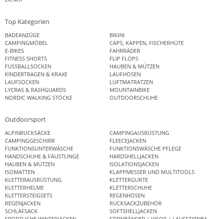
Top Kategorien
BADEANZÜGE
BIKINI
CAMPINGMÖBEL
CAPS, KAPPEN, FISCHERHÜTE
E-BIKES
FAHRRÄDER
FITNESS SHORTS
FLIP FLOPS
FUSSBALLSOCKEN
HAUBEN & MÜTZEN
KINDERTRAGEN & KRAXE
LAUFHOSEN
LAUFSOCKEN
LUFTMATRATZEN
LYCRAS & RASHGUARDS
MOUNTAINBIKE
NORDIC WALKING STÖCKE
OUTDOORSCHUHE
Outdoorsport
ALPINRUCKSÄCKE
CAMPINGAUSRÜSTUNG
CAMPINGGESCHIRR
FLEECEJACKEN
FUNKTIONSUNTERWÄSCHE
FUNKTIONSWÄSCHE PFLEGE
HANDSCHUHE & FÄUSTLINGE
HARDSHELLJACKEN
HAUBEN & MÜTZEN
ISOLATIONSJACKEN
ISOMATTEN
KLAPPMESSER UND MULTITOOLS
KLETTERAUSRÜSTUNG
KLETTERGURTE
KLETTERHELME
KLETTERSCHUHE
KLETTERSTEIGSETS
REGENHOSEN
REGENJACKEN
RUCKSACKZUBEHÖR
SCHLAFSACK
SOFTSHELLJACKEN
SPORTLICHE WINTERJACKEN
STIRNBÄNDER | VISOR | LAUFSTIRNBAND