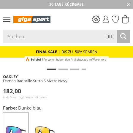
30 TAGE RÜCKGABE
PREIS & WERT
SALE
FINAL SALE
|
BIS ZU -50% SPAREN
Beliebt!
4 Personen haben den Artikel gerade im Warenkorb
OAKLEY
Damen Radbrille Sutro S Matte Navy
182,00
inkl. Mwst zzgl.
Versandkosten
Farbe:
Dunkelblau