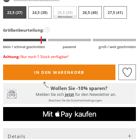
23,5 (37)
24,5 (38)
25,5 (39)
26,5 (40)
27,5 (41)
Alternativen
Größenbeurteilung:
?
klein / schmal geschnitten
passend
groß / weit geschnitten
Achtung:
Nur noch 1 Stück verfügbar!
IN DEN WARENKORB
Wollen Sie -10% sparen?
Melden Sie sich
jetzt
für den Newsletter an.
Beachten Sie die Gutscheinbedingungen.
Details