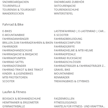
SNOWBOARDJACKEN
SNOWBOARD ZUBEHÖR
TOURENFELLE
SKITOURENJACKE
TOURENSKI & TOURSKISET
TOURENSKISCHUHE
WANDERSOCKEN
WINTERSTIEFEL
Fahrrad & Bike
E-BIKES
LASTENFAHRRAD | E-LASTENRAD | CAR
E-MOUNTAINBIKE
E-SCOOTER
FAHRRADANHÄNGER
FAHRRADBEKLEIDUNG
BRILLEN ZUM FAHRRADFAHREN & BIKEN
FAHRRADCOMPUTER
FAHRRÄDER
FAHRRADGRIFFE
FAHRRADHANDSCHUHE
FAHRRADHELME & MTB HELME
FAHRRADJACKE & BIKEJACKE
FAHRRADPEDALE
FAHRRADPUMPEN
FAHRRAD RUCKSÄCKE
FAHRRAD SATTEL
FAHRRADSCHLÖSSER
FAHRRADSTÄNDER
FAHRRADTRÄGER & FAHRRADTRÄGER ZUB
FAHRRAD TRIKOT & BIKE TRIKOT
GRAVEL BIKE
KINDER- & JUGENDBIKES
MOUNTAINBIKE
MTB PROTEKTOREN
RENNRÄDER
SCOOTER
TREKKINGBIKES & CITYBIKES
Laufen & Fitness
BOXSACK & BOXHANDSCHUHE
FASZIENROLLEN
HEIMTRAINER & ERGOMETER
FITNESSLEGGINGS
GYMNASTIKBÄLLE
HANTELN FÜR FITNESS- UND KRAFTTRAINI