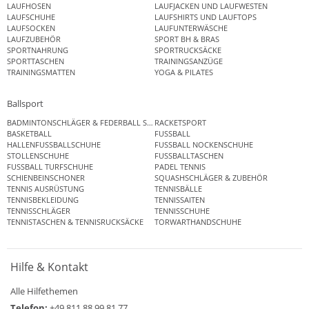
LAUFHOSEN
LAUFJACKEN UND LAUFWESTEN
LAUFSCHUHE
LAUFSHIRTS UND LAUFTOPS
LAUFSOCKEN
LAUFUNTERWÄSCHE
LAUFZUBEHÖR
SPORT BH & BRAS
SPORTNAHRUNG
SPORTRUCKSÄCKE
SPORTTASCHEN
TRAININGSANZÜGE
TRAININGSMATTEN
YOGA & PILATES
Ballsport
BADMINTONSCHLÄGER & FEDERBALL SETS
RACKETSPORT
BASKETBALL
FUSSBALL
HALLENFUSSBALLSCHUHE
FUSSBALL NOCKENSCHUHE
STOLLENSCHUHE
FUSSBALLTASCHEN
FUSSBALL TURFSCHUHE
PADEL TENNIS
SCHIENBEINSCHONER
SQUASHSCHLÄGER & ZUBEHÖR
TENNIS AUSRÜSTUNG
TENNISBÄLLE
TENNISBEKLEIDUNG
TENNISSAITEN
TENNISSCHLÄGER
TENNISSCHUHE
TENNISTASCHEN & TENNISRUCKSÄCKE
TORWARTHANDSCHUHE
Hilfe & Kontakt
Alle Hilfethemen
Telefon:
+49 811 88 99 81 77