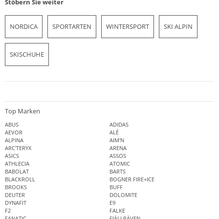
Stöbern Sie weiter
NORDICA
SPORTARTEN
WINTERSPORT
SKI ALPIN
SKISCHUHE
Top Marken
ABUS
ADIDAS
AEVOR
ALÉ
ALPINA
AIM'N
ARC'TERYX
ARENA
ASICS
ASSOS
ATHLECIA
ATOMIC
BABOLAT
BARTS
BLACKROLL
BOGNER FIRE+ICE
BROOKS
BUFF
DEUTER
DOLOMITE
DYNAFIT
E9
F2
FALKE
FANATIC
FJÄLLRÄVEN