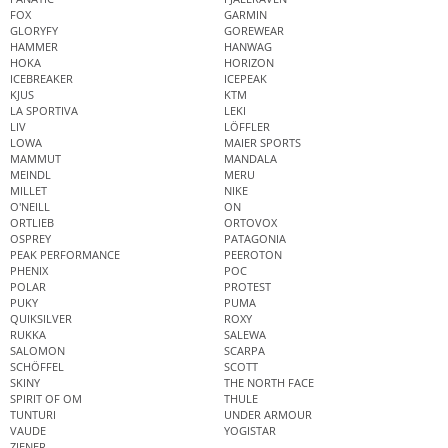
FOX
GARMIN
GLORYFY
GOREWEAR
HAMMER
HANWAG
HOKA
HORIZON
ICEBREAKER
ICEPEAK
KJUS
KTM
LA SPORTIVA
LEKI
LIV
LÖFFLER
LOWA
MAIER SPORTS
MAMMUT
MANDALA
MEINDL
MERU
MILLET
NIKE
O'NEILL
ON
ORTLIEB
ORTOVOX
OSPREY
PATAGONIA
PEAK PERFORMANCE
PEEROTON
PHENIX
POC
POLAR
PROTEST
PUKY
PUMA
QUIKSILVER
ROXY
RUKKA
SALEWA
SALOMON
SCARPA
SCHÖFFEL
SCOTT
SKINY
THE NORTH FACE
SPIRIT OF OM
THULE
TUNTURI
UNDER ARMOUR
VAUDE
YOGISTAR
ZIENER