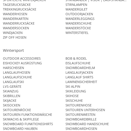
TAGESRUCKSÄCKE
STIRNLAMPEN
TREKKINGRUCKSÄCKE
WANDERGILET
WANDERHOSEN
OUTDOORJACKEN
WANDERKARTEN
WANDERLEGGINGS
WANDERRUCKSÄCKE
WANDERSCHUHE
WANDERSOCKEN
WANDERSTÖCKE
WINDJACKEN
WINTERSTIEFEL
ZIP OFF HOSEN
Wintersport
OUTDOOR ACCESSOIRES
BOB & RODEL
EISHOCKEY AUSRÜSTUNG
EISLAUFSCHUHE
HARSCHEISEN
SNOWBOARDHELM
LANGLAUFHOSEN
LANGLAUFJACKEN
LANGLAUFSCHUHE
LANGLAUF SHIRTS
LANGLAUFSKI
LAWINENSICHERHEIT
LVS-GERÄTE
SKI ALPIN
SKIANZUG
SKIKLEIDUNG
SKIBRILLEN
SKIHOSE
SKIJACKE
SKISCHUHE
SKISOCKEN
SKITOURENHOSE
SKITOURENRÖCKE
SKITOUREN UNTERHOSEN
SKITOUREN FUNKTIONSWÄSCHE
SKITOURENWESTEN
SKIWACHS & SKIPFLEGE
SNOWBOARDBRILLE
SNOWBOARD FUNKTIONSSHIRTS
SNOWBOARD HANDSCHUHE
SNOWBOARD HAUBEN
SNOWBOARDHOSEN