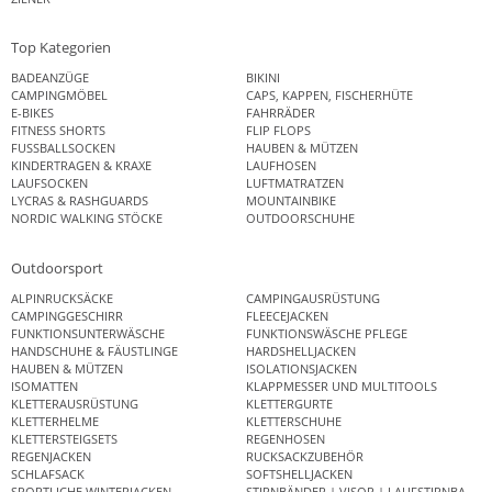
Top Kategorien
BADEANZÜGE
BIKINI
CAMPINGMÖBEL
CAPS, KAPPEN, FISCHERHÜTE
E-BIKES
FAHRRÄDER
FITNESS SHORTS
FLIP FLOPS
FUSSBALLSOCKEN
HAUBEN & MÜTZEN
KINDERTRAGEN & KRAXE
LAUFHOSEN
LAUFSOCKEN
LUFTMATRATZEN
LYCRAS & RASHGUARDS
MOUNTAINBIKE
NORDIC WALKING STÖCKE
OUTDOORSCHUHE
Outdoorsport
ALPINRUCKSÄCKE
CAMPINGAUSRÜSTUNG
CAMPINGGESCHIRR
FLEECEJACKEN
FUNKTIONSUNTERWÄSCHE
FUNKTIONSWÄSCHE PFLEGE
HANDSCHUHE & FÄUSTLINGE
HARDSHELLJACKEN
HAUBEN & MÜTZEN
ISOLATIONSJACKEN
ISOMATTEN
KLAPPMESSER UND MULTITOOLS
KLETTERAUSRÜSTUNG
KLETTERGURTE
KLETTERHELME
KLETTERSCHUHE
KLETTERSTEIGSETS
REGENHOSEN
REGENJACKEN
RUCKSACKZUBEHÖR
SCHLAFSACK
SOFTSHELLJACKEN
SPORTLICHE WINTERJACKEN
STIRNBÄNDER | VISOR | LAUFSTIRNBAND