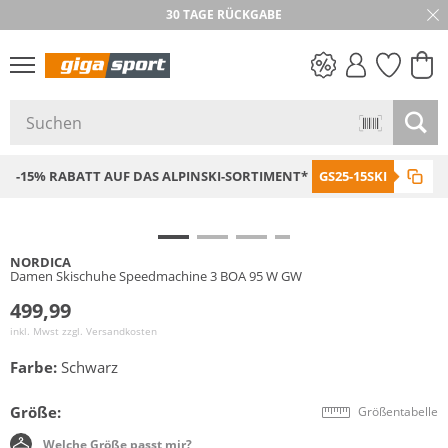
30 TAGE RÜCKGABE
PREIS & WERT
SALE
-15% RABATT AUF DAS ALPINSKI-SORTIMENT*
GS25-15SKI
NORDICA
Damen Skischuhe Speedmachine 3 BOA 95 W GW
499,99
inkl. Mwst zzgl.
Versandkosten
Farbe:
Schwarz
Größe:
Größentabelle
Welche Größe passt mir?