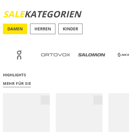
SALE
KATEGORIEN
JETZT ENTDECKEN
DAMEN
HERREN
KINDER
OUTDOOR
RU
HIGHLIGHTS
MEHR FÜR SIE