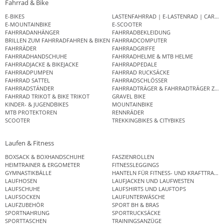
Fahrrad & Bike
E-BIKES
LASTENFAHRRAD | E-LASTENRAD | CAR
E-MOUNTAINBIKE
E-SCOOTER
FAHRRADANHÄNGER
FAHRRADBEKLEIDUNG
BRILLEN ZUM FAHRRADFAHREN & BIKEN
FAHRRADCOMPUTER
FAHRRÄDER
FAHRRADGRIFFE
FAHRRADHANDSCHUHE
FAHRRADHELME & MTB HELME
FAHRRADJACKE & BIKEJACKE
FAHRRADPEDALE
FAHRRADPUMPEN
FAHRRAD RUCKSÄCKE
FAHRRAD SATTEL
FAHRRADSCHLÖSSER
FAHRRADSTÄNDER
FAHRRADTRÄGER & FAHRRADTRÄGER ZUB
FAHRRAD TRIKOT & BIKE TRIKOT
GRAVEL BIKE
KINDER- & JUGENDBIKES
MOUNTAINBIKE
MTB PROTEKTOREN
RENNRÄDER
SCOOTER
TREKKINGBIKES & CITYBIKES
Laufen & Fitness
BOXSACK & BOXHANDSCHUHE
FASZIENROLLEN
HEIMTRAINER & ERGOMETER
FITNESSLEGGINGS
GYMNASTIKBÄLLE
HANTELN FÜR FITNESS- UND KRAFTTRAINI
LAUFHOSEN
LAUFJACKEN UND LAUFWESTEN
LAUFSCHUHE
LAUFSHIRTS UND LAUFTOPS
LAUFSOCKEN
LAUFUNTERWÄSCHE
LAUFZUBEHÖR
SPORT BH & BRAS
SPORTNAHRUNG
SPORTRUCKSÄCKE
SPORTTASCHEN
TRAININGSANZÜGE