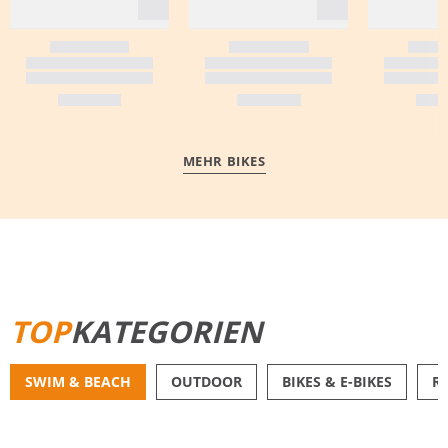
MEHR BIKES
MEHR ERFAHREN
TOP
KATEGORIEN
SWIM & BEACH
OUTDOOR
BIKES & E-BIKES
R