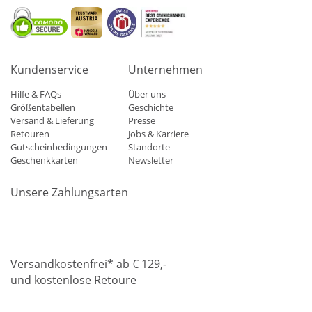
Kundenservice
Unternehmen
Hilfe & FAQs
Über uns
Größentabellen
Geschichte
Versand & Lieferung
Presse
Retouren
Jobs & Karriere
Gutscheinbedingungen
Standorte
Geschenkkarten
Newsletter
Unsere Zahlungsarten
Klarna
Mastercard
Visa
Diners
Applepay
Amazon
Paypa
Versandkostenfrei* ab € 129,-
und kostenlose Retoure
DHL
Gebrüder Weiss