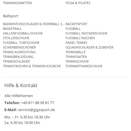
TRAININGSMATTEN
YOGA & PILATES
Ballsport
BADMINTONSCHLÄGER & FEDERBALL SETS
RACKETSPORT
BASKETBALL
FUSSBALL
HALLENFUSSBALLSCHUHE
FUSSBALL NOCKENSCHUHE
STOLLENSCHUHE
FUSSBALLTASCHEN
FUSSBALL TURFSCHUHE
PADEL TENNIS
SCHIENBEINSCHONER
SQUASHSCHLÄGER & ZUBEHÖR
TENNIS AUSRÜSTUNG
TENNISBÄLLE
TENNISBEKLEIDUNG
TENNISSAITEN
TENNISSCHLÄGER
TENNISSCHUHE
TENNISTASCHEN & TENNISRUCKSÄCKE
TORWARTHANDSCHUHE
Hilfe & Kontakt
Alle Hilfethemen
Telefon:
+49 811 88 99 81 77
E-Mail:
service@gigasport.de
Mo. – Fr. 9.30 bis 18.30 Uhr
Sa. 9.30 bis 18.00 Uhr