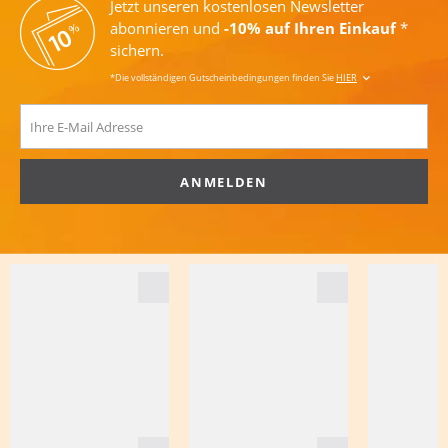
Jetzt unseren kostenlosen Newsletter
abonnieren und
-10% auf Ihren Einkauf
*
sichern.
*Die vollständigen Gutscheinbedingungen finden Sie
HIER
ANMELDEN