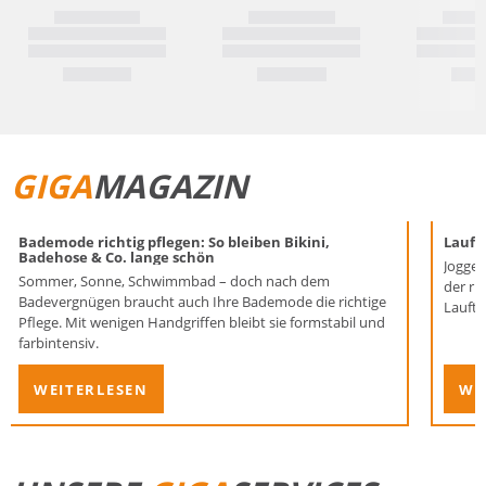
GIGA
MAGAZIN
Bademode richtig pflegen: So bleiben Bikini,
Laufen
Badehose & Co. lange schön
Joggen
Sommer, Sonne, Schwimmbad – doch nach dem
der ri
Badevergnügen braucht auch Ihre Bademode die richtige
Lauftr
Pflege. Mit wenigen Handgriffen bleibt sie formstabil und
farbintensiv.
WEITERLESEN
WE