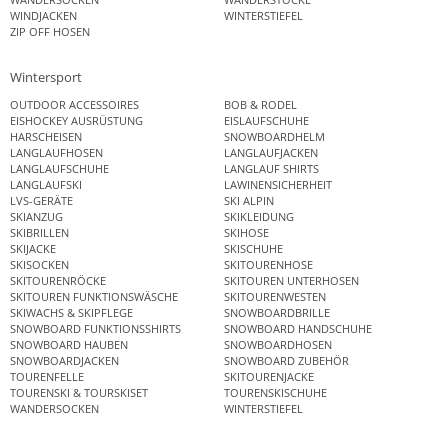
WINDJACKEN
WINTERSTIEFEL
ZIP OFF HOSEN
Wintersport
OUTDOOR ACCESSOIRES
BOB & RODEL
EISHOCKEY AUSRÜSTUNG
EISLAUFSCHUHE
HARSCHEISEN
SNOWBOARDHELM
LANGLAUFHOSEN
LANGLAUFJACKEN
LANGLAUFSCHUHE
LANGLAUF SHIRTS
LANGLAUFSKI
LAWINENSICHERHEIT
LVS-GERÄTE
SKI ALPIN
SKIANZUG
SKIKLEIDUNG
SKIBRILLEN
SKIHOSE
SKIJACKE
SKISCHUHE
SKISOCKEN
SKITOURENHOSE
SKITOURENRÖCKE
SKITOUREN UNTERHOSEN
SKITOUREN FUNKTIONSWÄSCHE
SKITOURENWESTEN
SKIWACHS & SKIPFLEGE
SNOWBOARDBRILLE
SNOWBOARD FUNKTIONSSHIRTS
SNOWBOARD HANDSCHUHE
SNOWBOARD HAUBEN
SNOWBOARDHOSEN
SNOWBOARDJACKEN
SNOWBOARD ZUBEHÖR
TOURENFELLE
SKITOURENJACKE
TOURENSKI & TOURSKISET
TOURENSKISCHUHE
WANDERSOCKEN
WINTERSTIEFEL