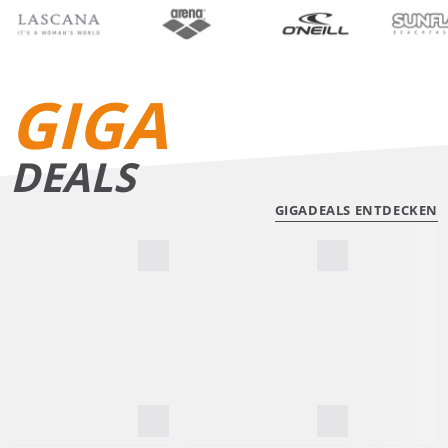
BIKINIS
BADE­SHORTS
GIGA
DEALS
GIGADEALS ENTDECKEN