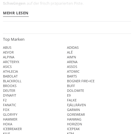
Schwüngen
auf der frisch präparierten Piste.
MEHR LESEN
Top Marken
ABUS
ADIDAS
AEVOR
ALÉ
ALPINA
AIM'N
ARC'TERYX
ARENA
ASICS
ASSOS
ATHLECIA
ATOMIC
BABOLAT
BARTS
BLACKROLL
BOGNER FIRE+ICE
BROOKS
BUFF
DEUTER
DOLOMITE
DYNAFIT
E9
F2
FALKE
FANATIC
FJÄLLRÄVEN
FOX
GARMIN
GLORYFY
GOREWEAR
HAMMER
HANWAG
HOKA
HORIZON
ICEBREAKER
ICEPEAK
KJUS
KTM