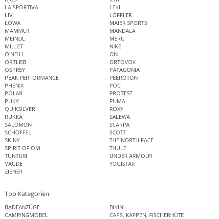
LA SPORTIVA
LEKI
LIV
LÖFFLER
LOWA
MAIER SPORTS
MAMMUT
MANDALA
MEINDL
MERU
MILLET
NIKE
O'NEILL
ON
ORTLIEB
ORTOVOX
OSPREY
PATAGONIA
PEAK PERFORMANCE
PEEROTON
PHENIX
POC
POLAR
PROTEST
PUKY
PUMA
QUIKSILVER
ROXY
RUKKA
SALEWA
SALOMON
SCARPA
SCHÖFFEL
SCOTT
SKINY
THE NORTH FACE
SPIRIT OF OM
THULE
TUNTURI
UNDER ARMOUR
VAUDE
YOGISTAR
ZIENER
Top Kategorien
BADEANZÜGE
BIKINI
CAMPINGMÖBEL
CAPS, KAPPEN, FISCHERHÜTE