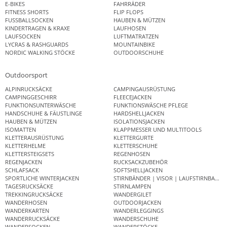
E-BIKES
FAHRRÄDER
FITNESS SHORTS
FLIP FLOPS
FUSSBALLSOCKEN
HAUBEN & MÜTZEN
KINDERTRAGEN & KRAXE
LAUFHOSEN
LAUFSOCKEN
LUFTMATRATZEN
LYCRAS & RASHGUARDS
MOUNTAINBIKE
NORDIC WALKING STÖCKE
OUTDOORSCHUHE
Outdoorsport
ALPINRUCKSÄCKE
CAMPINGAUSRÜSTUNG
CAMPINGGESCHIRR
FLEECEJACKEN
FUNKTIONSUNTERWÄSCHE
FUNKTIONSWÄSCHE PFLEGE
HANDSCHUHE & FÄUSTLINGE
HARDSHELLJACKEN
HAUBEN & MÜTZEN
ISOLATIONSJACKEN
ISOMATTEN
KLAPPMESSER UND MULTITOOLS
KLETTERAUSRÜSTUNG
KLETTERGURTE
KLETTERHELME
KLETTERSCHUHE
KLETTERSTEIGSETS
REGENHOSEN
REGENJACKEN
RUCKSACKZUBEHÖR
SCHLAFSACK
SOFTSHELLJACKEN
SPORTLICHE WINTERJACKEN
STIRNBÄNDER | VISOR | LAUFSTIRNBAND
TAGESRUCKSÄCKE
STIRNLAMPEN
TREKKINGRUCKSÄCKE
WANDERGILET
WANDERHOSEN
OUTDOORJACKEN
WANDERKARTEN
WANDERLEGGINGS
WANDERRUCKSÄCKE
WANDERSCHUHE
WANDERSOCKEN
WANDERSTÖCKE