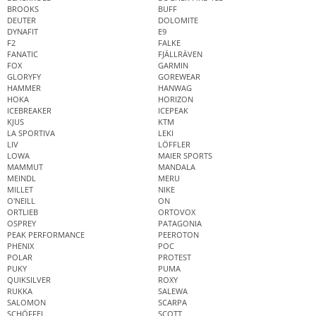
BROOKS
BUFF
DEUTER
DOLOMITE
DYNAFIT
E9
F2
FALKE
FANATIC
FJÄLLRÄVEN
FOX
GARMIN
GLORYFY
GOREWEAR
HAMMER
HANWAG
HOKA
HORIZON
ICEBREAKER
ICEPEAK
KJUS
KTM
LA SPORTIVA
LEKI
LIV
LÖFFLER
LOWA
MAIER SPORTS
MAMMUT
MANDALA
MEINDL
MERU
MILLET
NIKE
O'NEILL
ON
ORTLIEB
ORTOVOX
OSPREY
PATAGONIA
PEAK PERFORMANCE
PEEROTON
PHENIX
POC
POLAR
PROTEST
PUKY
PUMA
QUIKSILVER
ROXY
RUKKA
SALEWA
SALOMON
SCARPA
SCHÖFFEL
SCOTT