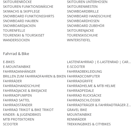
SKITOURENRÖCKE
SKITOUREN UNTERHOSEN
SKITOUREN FUNKTIONSWÄSCHE
SKITOURENWESTEN
SKIWACHS & SKIPFLEGE
SNOWBOARDBRILLE
SNOWBOARD FUNKTIONSSHIRTS
SNOWBOARD HANDSCHUHE
SNOWBOARD HAUBEN
SNOWBOARDHOSEN
SNOWBOARDJACKEN
SNOWBOARD ZUBEHÖR
TOURENFELLE
SKITOURENJACKE
TOURENSKI & TOURSKISET
TOURENSKISCHUHE
WANDERSOCKEN
WINTERSTIEFEL
Fahrrad & Bike
E-BIKES
LASTENFAHRRAD | E-LASTENRAD | CAR
E-MOUNTAINBIKE
E-SCOOTER
FAHRRADANHÄNGER
FAHRRADBEKLEIDUNG
BRILLEN ZUM FAHRRADFAHREN & BIKEN
FAHRRADCOMPUTER
FAHRRÄDER
FAHRRADGRIFFE
FAHRRADHANDSCHUHE
FAHRRADHELME & MTB HELME
FAHRRADJACKE & BIKEJACKE
FAHRRADPEDALE
FAHRRADPUMPEN
FAHRRAD RUCKSÄCKE
FAHRRAD SATTEL
FAHRRADSCHLÖSSER
FAHRRADSTÄNDER
FAHRRADTRÄGER & FAHRRADTRÄGER ZUB
FAHRRAD TRIKOT & BIKE TRIKOT
GRAVEL BIKE
KINDER- & JUGENDBIKES
MOUNTAINBIKE
MTB PROTEKTOREN
RENNRÄDER
SCOOTER
TREKKINGBIKES & CITYBIKES