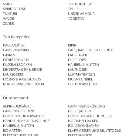
SKINY
THE NORTH FACE
SPIRIT OF OM
THULE
TUNTURI
UNDER ARMOUR
VAUDE
YOGISTAR
ZIENER
Top Kategorien
BADEANZÜGE
BIKINI
CAMPINGMÖBEL
CAPS, KAPPEN, FISCHERHÜTE
E-BIKES
FAHRRÄDER
FITNESS SHORTS
FLIP FLOPS
FUSSBALLSOCKEN
HAUBEN & MÜTZEN
KINDERTRAGEN & KRAXE
LAUFHOSEN
LAUFSOCKEN
LUFTMATRATZEN
LYCRAS & RASHGUARDS
MOUNTAINBIKE
NORDIC WALKING STÖCKE
OUTDOORSCHUHE
Outdoorsport
ALPINRUCKSÄCKE
CAMPINGAUSRÜSTUNG
CAMPINGGESCHIRR
FLEECEJACKEN
FUNKTIONSUNTERWÄSCHE
FUNKTIONSWÄSCHE PFLEGE
HANDSCHUHE & FÄUSTLINGE
HARDSHELLJACKEN
HAUBEN & MÜTZEN
ISOLATIONSJACKEN
ISOMATTEN
KLAPPMESSER UND MULTITOOLS
KLETTERAUSRÜSTUNG
KLETTERGURTE