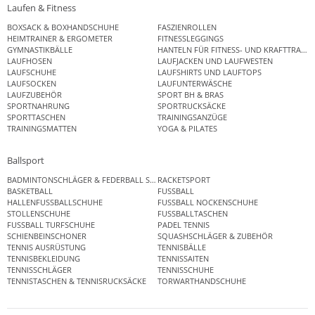
Laufen & Fitness
BOXSACK & BOXHANDSCHUHE
FASZIENROLLEN
HEIMTRAINER & ERGOMETER
FITNESSLEGGINGS
GYMNASTIKBÄLLE
HANTELN FÜR FITNESS- UND KRAFTTRAINI
LAUFHOSEN
LAUFJACKEN UND LAUFWESTEN
LAUFSCHUHE
LAUFSHIRTS UND LAUFTOPS
LAUFSOCKEN
LAUFUNTERWÄSCHE
LAUFZUBEHÖR
SPORT BH & BRAS
SPORTNAHRUNG
SPORTRUCKSÄCKE
SPORTTASCHEN
TRAININGSANZÜGE
TRAININGSMATTEN
YOGA & PILATES
Ballsport
BADMINTONSCHLÄGER & FEDERBALL SETS
RACKETSPORT
BASKETBALL
FUSSBALL
HALLENFUSSBALLSCHUHE
FUSSBALL NOCKENSCHUHE
STOLLENSCHUHE
FUSSBALLTASCHEN
FUSSBALL TURFSCHUHE
PADEL TENNIS
SCHIENBEINSCHONER
SQUASHSCHLÄGER & ZUBEHÖR
TENNIS AUSRÜSTUNG
TENNISBÄLLE
TENNISBEKLEIDUNG
TENNISSAITEN
TENNISSCHLÄGER
TENNISSCHUHE
TENNISTASCHEN & TENNISRUCKSÄCKE
TORWARTHANDSCHUHE