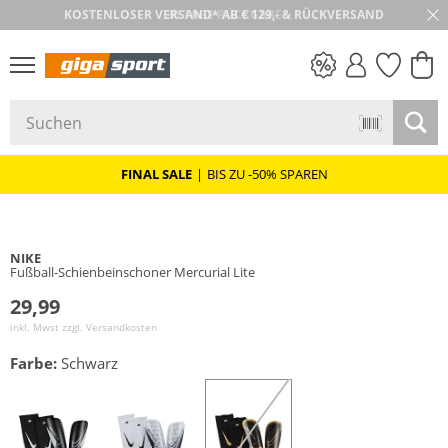
30 TAGE RÜCKGABE
PREIS & WERT
SALE
FINAL SALE
|
BIS ZU -50% SPAREN
NIKE
Fußball-Schienbeinschoner Mercurial Lite
29,99
inkl. Mwst zzgl.
Versandkosten
Farbe:
Schwarz