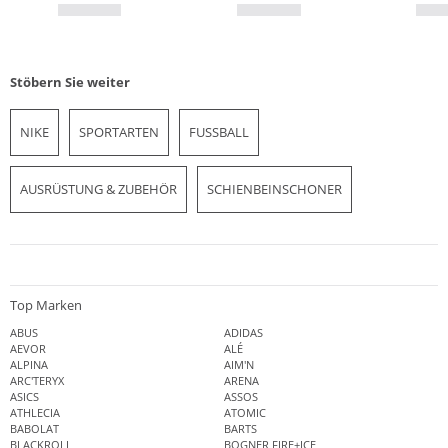
Stöbern Sie weiter
NIKE
SPORTARTEN
FUSSBALL
AUSRÜSTUNG & ZUBEHÖR
SCHIENBEINSCHONER
Top Marken
ABUS
ADIDAS
AEVOR
ALÉ
ALPINA
AIM'N
ARC'TERYX
ARENA
ASICS
ASSOS
ATHLECIA
ATOMIC
BABOLAT
BARTS
BLACKROLL
BOGNER FIRE+ICE