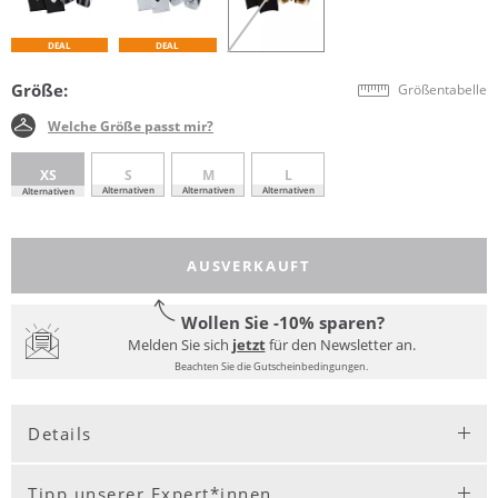
DEAL
DEAL
Größe:
Größentabelle
Welche Größe passt mir?
XS
S
M
L
Alternativen
Alternativen
Alternativen
Alternativen
AUSVERKAUFT
Wollen Sie -10% sparen?
Melden Sie sich
jetzt
für den Newsletter an.
Beachten Sie die Gutscheinbedingungen.
Details
Tipp unserer Expert*innen