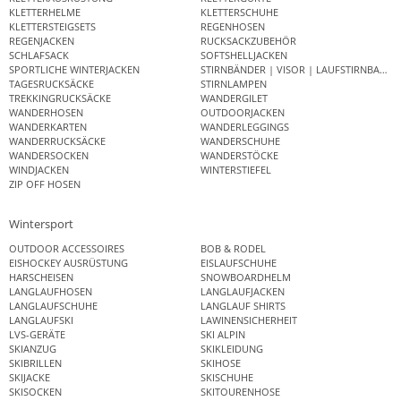
KLETTERHELME
KLETTERSCHUHE
KLETTERSTEIGSETS
REGENHOSEN
REGENJACKEN
RUCKSACKZUBEHÖR
SCHLAFSACK
SOFTSHELLJACKEN
SPORTLICHE WINTERJACKEN
STIRNBÄNDER | VISOR | LAUFSTIRNBAND
TAGESRUCKSÄCKE
STIRNLAMPEN
TREKKINGRUCKSÄCKE
WANDERGILET
WANDERHOSEN
OUTDOORJACKEN
WANDERKARTEN
WANDERLEGGINGS
WANDERRUCKSÄCKE
WANDERSCHUHE
WANDERSOCKEN
WANDERSTÖCKE
WINDJACKEN
WINTERSTIEFEL
ZIP OFF HOSEN
Wintersport
OUTDOOR ACCESSOIRES
BOB & RODEL
EISHOCKEY AUSRÜSTUNG
EISLAUFSCHUHE
HARSCHEISEN
SNOWBOARDHELM
LANGLAUFHOSEN
LANGLAUFJACKEN
LANGLAUFSCHUHE
LANGLAUF SHIRTS
LANGLAUFSKI
LAWINENSICHERHEIT
LVS-GERÄTE
SKI ALPIN
SKIANZUG
SKIKLEIDUNG
SKIBRILLEN
SKIHOSE
SKIJACKE
SKISCHUHE
SKISOCKEN
SKITOURENHOSE