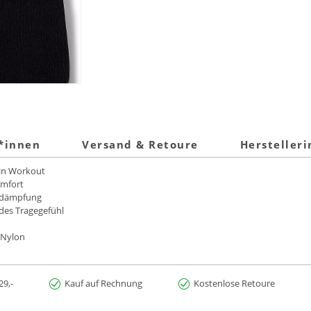
t*innen
Versand & Retoure
Hersteller
ein Workout
omfort
oßdämpfung
des Tragegefühl
 Nylon
29,-
Kauf auf Rechnung
Kostenlose Retoure