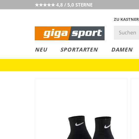
★★★★★ 4,8 / 5,0 STERNE
ZU KASTNER
MUST-HAVE
PREIS & WERT
SALE
NEU
SPORTARTEN
DAMEN