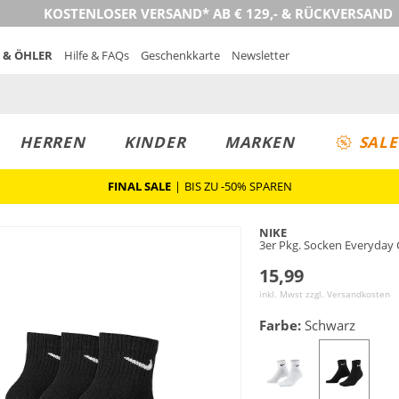
KOSTENLOSER VERSAND* AB € 129,- & RÜCKVERSAND
 & ÖHLER
Hilfe & FAQs
Geschenkkarte
Newsletter
HERREN
KINDER
MARKEN
SALE
FINAL SALE
|
BIS ZU -50% SPAREN
NIKE
3er Pkg. Socken Everyday
15,99
inkl. Mwst zzgl.
Versandkosten
Farbe:
Schwarz