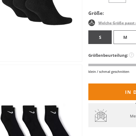
Größe:
Welche Größe passt 
S
M
Größenbeurteilung:
?
klein / schmal geschnitten
IN 
Mel