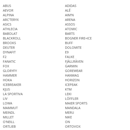
ABUS
ADIDAS
AEVOR
ALÉ
ALPINA
AIM'N
ARC'TERYX
ARENA
ASICS
ASSOS
ATHLECIA
ATOMIC
BABOLAT
BARTS
BLACKROLL
BOGNER FIRE+ICE
BROOKS
BUFF
DEUTER
DOLOMITE
DYNAFIT
E9
F2
FALKE
FANATIC
FJÄLLRÄVEN
FOX
GARMIN
GLORYFY
GOREWEAR
HAMMER
HANWAG
HOKA
HORIZON
ICEBREAKER
ICEPEAK
KJUS
KTM
LA SPORTIVA
LEKI
LIV
LÖFFLER
LOWA
MAIER SPORTS
MAMMUT
MANDALA
MEINDL
MERU
MILLET
NIKE
O'NEILL
ON
ORTLIEB
ORTOVOX