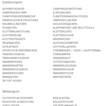
Outdoorsport
ALPINRUCKSÄCKE
CAMPINGAUSRÜSTUNG
CAMPINGGESCHIRR
FLEECEJACKEN
FUNKTIONSUNTERWÄSCHE
FUNKTIONSWÄSCHE PFLEGE
HANDSCHUHE & FÄUSTLINGE
HARDSHELLJACKEN
HAUBEN & MÜTZEN
ISOLATIONSJACKEN
ISOMATTEN
KLAPPMESSER UND MULTITOOLS
KLETTERAUSRÜSTUNG
KLETTERGURTE
KLETTERHELME
KLETTERSCHUHE
KLETTERSTEIGSETS
REGENHOSEN
REGENJACKEN
RUCKSACKZUBEHÖR
SCHLAFSACK
SOFTSHELLJACKEN
SPORTLICHE WINTERJACKEN
STIRNBÄNDER | VISOR | LAUFSTIRNBAND
TAGESRUCKSÄCKE
STIRNLAMPEN
TREKKINGRUCKSÄCKE
WANDERGILET
WANDERHOSEN
OUTDOORJACKEN
WANDERKARTEN
WANDERLEGGINGS
WANDERRUCKSÄCKE
WANDERSCHUHE
WANDERSOCKEN
WANDERSTÖCKE
WINDJACKEN
WINTERSTIEFEL
ZIP OFF HOSEN
Wintersport
OUTDOOR ACCESSOIRES
BOB & RODEL
EISHOCKEY AUSRÜSTUNG
EISLAUFSCHUHE
HARSCHEISEN
SNOWBOARDHELM