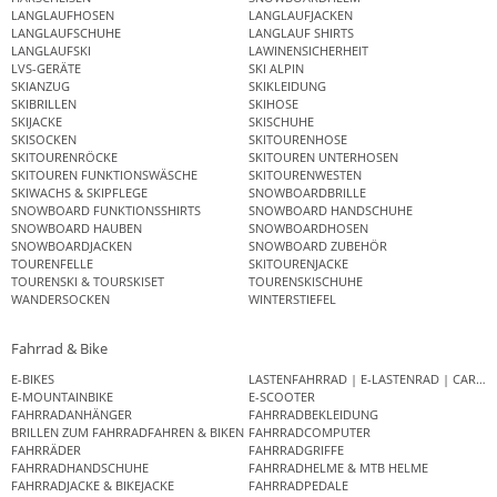
LANGLAUFHOSEN
LANGLAUFJACKEN
LANGLAUFSCHUHE
LANGLAUF SHIRTS
LANGLAUFSKI
LAWINENSICHERHEIT
LVS-GERÄTE
SKI ALPIN
SKIANZUG
SKIKLEIDUNG
SKIBRILLEN
SKIHOSE
SKIJACKE
SKISCHUHE
SKISOCKEN
SKITOURENHOSE
SKITOURENRÖCKE
SKITOUREN UNTERHOSEN
SKITOUREN FUNKTIONSWÄSCHE
SKITOURENWESTEN
SKIWACHS & SKIPFLEGE
SNOWBOARDBRILLE
SNOWBOARD FUNKTIONSSHIRTS
SNOWBOARD HANDSCHUHE
SNOWBOARD HAUBEN
SNOWBOARDHOSEN
SNOWBOARDJACKEN
SNOWBOARD ZUBEHÖR
TOURENFELLE
SKITOURENJACKE
TOURENSKI & TOURSKISET
TOURENSKISCHUHE
WANDERSOCKEN
WINTERSTIEFEL
Fahrrad & Bike
E-BIKES
LASTENFAHRRAD | E-LASTENRAD | CAR
E-MOUNTAINBIKE
E-SCOOTER
FAHRRADANHÄNGER
FAHRRADBEKLEIDUNG
BRILLEN ZUM FAHRRADFAHREN & BIKEN
FAHRRADCOMPUTER
FAHRRÄDER
FAHRRADGRIFFE
FAHRRADHANDSCHUHE
FAHRRADHELME & MTB HELME
FAHRRADJACKE & BIKEJACKE
FAHRRADPEDALE