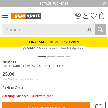
30 TAGE RÜCKGABE
PREIS & WERT
SALE
FINAL SALE
|
BIS ZU -50% SPAREN
Beliebt!
13 Personen sehen sich diesen Artikel gerade an
NEW ERA
Herren Kappe Flawless 9FORTY Trucker NY
25,00
inkl. Mwst zzgl.
Versandkosten
Farbe:
Grau
Achtung:
Nur noch 3 Stück verfügbar!
IN DEN WARENKORB