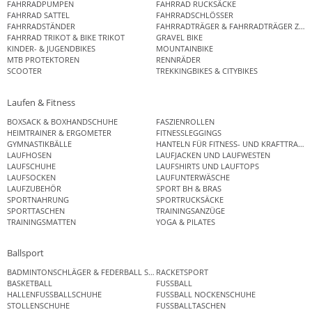
FAHRRADPUMPEN
FAHRRAD RUCKSÄCKE
FAHRRAD SATTEL
FAHRRADSCHLÖSSER
FAHRRADSTÄNDER
FAHRRADTRÄGER & FAHRRADTRÄGER ZUB
FAHRRAD TRIKOT & BIKE TRIKOT
GRAVEL BIKE
KINDER- & JUGENDBIKES
MOUNTAINBIKE
MTB PROTEKTOREN
RENNRÄDER
SCOOTER
TREKKINGBIKES & CITYBIKES
Laufen & Fitness
BOXSACK & BOXHANDSCHUHE
FASZIENROLLEN
HEIMTRAINER & ERGOMETER
FITNESSLEGGINGS
GYMNASTIKBÄLLE
HANTELN FÜR FITNESS- UND KRAFTTRAINI
LAUFHOSEN
LAUFJACKEN UND LAUFWESTEN
LAUFSCHUHE
LAUFSHIRTS UND LAUFTOPS
LAUFSOCKEN
LAUFUNTERWÄSCHE
LAUFZUBEHÖR
SPORT BH & BRAS
SPORTNAHRUNG
SPORTRUCKSÄCKE
SPORTTASCHEN
TRAININGSANZÜGE
TRAININGSMATTEN
YOGA & PILATES
Ballsport
BADMINTONSCHLÄGER & FEDERBALL SETS
RACKETSPORT
BASKETBALL
FUSSBALL
HALLENFUSSBALLSCHUHE
FUSSBALL NOCKENSCHUHE
STOLLENSCHUHE
FUSSBALLTASCHEN