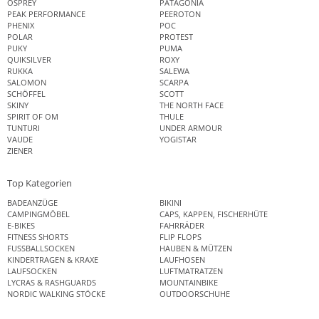
OSPREY
PATAGONIA
PEAK PERFORMANCE
PEEROTON
PHENIX
POC
POLAR
PROTEST
PUKY
PUMA
QUIKSILVER
ROXY
RUKKA
SALEWA
SALOMON
SCARPA
SCHÖFFEL
SCOTT
SKINY
THE NORTH FACE
SPIRIT OF OM
THULE
TUNTURI
UNDER ARMOUR
VAUDE
YOGISTAR
ZIENER
Top Kategorien
BADEANZÜGE
BIKINI
CAMPINGMÖBEL
CAPS, KAPPEN, FISCHERHÜTE
E-BIKES
FAHRRÄDER
FITNESS SHORTS
FLIP FLOPS
FUSSBALLSOCKEN
HAUBEN & MÜTZEN
KINDERTRAGEN & KRAXE
LAUFHOSEN
LAUFSOCKEN
LUFTMATRATZEN
LYCRAS & RASHGUARDS
MOUNTAINBIKE
NORDIC WALKING STÖCKE
OUTDOORSCHUHE