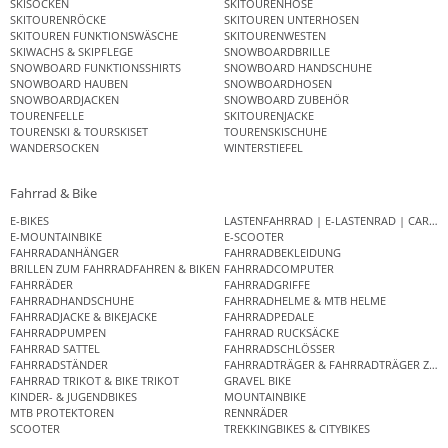
SKISOCKEN
SKITOURENHOSE
SKITOURENRÖCKE
SKITOUREN UNTERHOSEN
SKITOUREN FUNKTIONSWÄSCHE
SKITOURENWESTEN
SKIWACHS & SKIPFLEGE
SNOWBOARDBRILLE
SNOWBOARD FUNKTIONSSHIRTS
SNOWBOARD HANDSCHUHE
SNOWBOARD HAUBEN
SNOWBOARDHOSEN
SNOWBOARDJACKEN
SNOWBOARD ZUBEHÖR
TOURENFELLE
SKITOURENJACKE
TOURENSKI & TOURSKISET
TOURENSKISCHUHE
WANDERSOCKEN
WINTERSTIEFEL
Fahrrad & Bike
E-BIKES
LASTENFAHRRAD | E-LASTENRAD | CAR
E-MOUNTAINBIKE
E-SCOOTER
FAHRRADANHÄNGER
FAHRRADBEKLEIDUNG
BRILLEN ZUM FAHRRADFAHREN & BIKEN
FAHRRADCOMPUTER
FAHRRÄDER
FAHRRADGRIFFE
FAHRRADHANDSCHUHE
FAHRRADHELME & MTB HELME
FAHRRADJACKE & BIKEJACKE
FAHRRADPEDALE
FAHRRADPUMPEN
FAHRRAD RUCKSÄCKE
FAHRRAD SATTEL
FAHRRADSCHLÖSSER
FAHRRADSTÄNDER
FAHRRADTRÄGER & FAHRRADTRÄGER ZUB
FAHRRAD TRIKOT & BIKE TRIKOT
GRAVEL BIKE
KINDER- & JUGENDBIKES
MOUNTAINBIKE
MTB PROTEKTOREN
RENNRÄDER
SCOOTER
TREKKINGBIKES & CITYBIKES