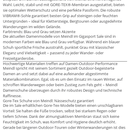
Wahl. Leicht, stabil und mit GORE-TEX®-Membran ausgestattet, bieten
sie optimalen Wetterschutz und eine perfekte Passform. Die robuste
VIBRAM®-Sohle garantiert besten Grip auf steinigen oder feuchten
Untergründen – ideal für Klettersteige, Bergtouren oder ausgedehnte
Wanderungen im wilden Gelände.
Farbtrends: Blau und Grau setzen Akzente
Die aktuellen Damenmodelle von Meindl im Gigasport Sale sind in
modernen Farben wie Blau und Grau verfügbar. Während ein blauer
Schuh sportliche Frische ausstrahlt, punktet Grau mit klassischer
Eleganz und Vielseitigkeit – passend zu jeder Wander- oder
Freizeitgarderobe.
Hochwertige Materialien treffen auf Damen-Outdoor-Performance
Meindl spricht mit seinem Sortiment gezielt Outdoor-begeisterte
Damen an und setzt dabei auf eine aufeinander abgestimmte
Materialkombination. Egal, ob es um den Einsatz im rauen Winter, auf
schroffen Wanderwegen oder beim Zustieg zum Fels geht – Meindl
Damenschuhe überzeugen durch ihr robustes Design und technische
Raffinesse.
Gore-Tex Schuhe von Meindl: Nässeschutz garantiert
Die im Sale erhältlichen Gore-Tex-Modelle bieten einen unschlagbaren
Vorteil: Sie halten die Füße trocken, selbst bei starkem Regen oder
tiefem Schnee. Dank der atmungsaktiven Membran staut sich keine
Feuchtigkeit im Schuh, was Komfort und Hygiene deutlich erhöht.
Gerade bei längeren Outdoor-Touren oder Winterwanderungen ist dies