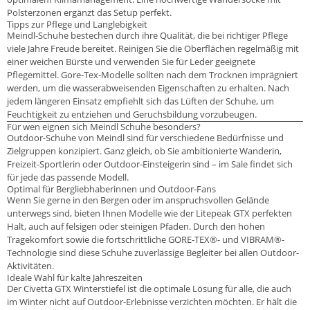
Polsterzonen ergänzt das Setup perfekt.
Tipps zur Pflege und Langlebigkeit
Meindl-Schuhe bestechen durch ihre Qualität, die bei richtiger Pflege
viele Jahre Freude bereitet. Reinigen Sie die Oberflächen regelmäßig mit
einer weichen Bürste und verwenden Sie für Leder geeignete
Pflegemittel. Gore-Tex-Modelle sollten nach dem Trocknen imprägniert
werden, um die wasserabweisenden Eigenschaften zu erhalten. Nach
jedem längeren Einsatz empfiehlt sich das Lüften der Schuhe, um
Feuchtigkeit zu entziehen und Geruchsbildung vorzubeugen.
Für wen eignen sich Meindl Schuhe besonders?
Outdoor-Schuhe von Meindl sind für verschiedene Bedürfnisse und
Zielgruppen konzipiert. Ganz gleich, ob Sie ambitionierte Wanderin,
Freizeit-Sportlerin oder Outdoor-Einsteigerin sind – im Sale findet sich
für jede das passende Modell.
Optimal für Bergliebhaberinnen und Outdoor-Fans
Wenn Sie gerne in den Bergen oder im anspruchsvollen Gelände
unterwegs sind, bieten Ihnen Modelle wie der Litepeak GTX perfekten
Halt, auch auf felsigen oder steinigen Pfaden. Durch den hohen
Tragekomfort sowie die fortschrittliche GORE-TEX®- und VIBRAM®-
Technologie sind diese Schuhe zuverlässige Begleiter bei allen Outdoor-
Aktivitäten.
Ideale Wahl für kalte Jahreszeiten
Der Civetta GTX Winterstiefel ist die optimale Lösung für alle, die auch
im Winter nicht auf Outdoor-Erlebnisse verzichten möchten. Er hält die