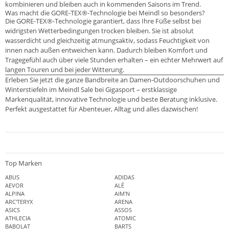
kombinieren und bleiben auch in kommenden Saisons im Trend.
Was macht die GORE-TEX®-Technologie bei Meindl so besonders?
Die GORE-TEX®-Technologie garantiert, dass Ihre Füße selbst bei
widrigsten Wetterbedingungen trocken bleiben. Sie ist absolut
wasserdicht und gleichzeitig atmungsaktiv, sodass Feuchtigkeit von
innen nach außen entweichen kann. Dadurch bleiben Komfort und
Tragegefühl auch über viele Stunden erhalten – ein echter Mehrwert auf
langen Touren und bei jeder Witterung.
Erleben Sie jetzt die ganze Bandbreite an Damen-Outdoorschuhen und
Winterstiefeln im Meindl Sale bei Gigasport – erstklassige
Markenqualität, innovative Technologie und beste Beratung inklusive.
Perfekt ausgestattet für Abenteuer, Alltag und alles dazwischen!
Top Marken
ABUS
ADIDAS
AEVOR
ALÉ
ALPINA
AIM'N
ARC'TERYX
ARENA
ASICS
ASSOS
ATHLECIA
ATOMIC
BABOLAT
BARTS