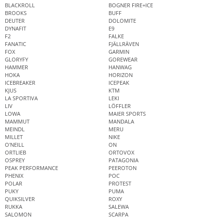
BLACKROLL
BOGNER FIRE+ICE
BROOKS
BUFF
DEUTER
DOLOMITE
DYNAFIT
E9
F2
FALKE
FANATIC
FJÄLLRÄVEN
FOX
GARMIN
GLORYFY
GOREWEAR
HAMMER
HANWAG
HOKA
HORIZON
ICEBREAKER
ICEPEAK
KJUS
KTM
LA SPORTIVA
LEKI
LIV
LÖFFLER
LOWA
MAIER SPORTS
MAMMUT
MANDALA
MEINDL
MERU
MILLET
NIKE
O'NEILL
ON
ORTLIEB
ORTOVOX
OSPREY
PATAGONIA
PEAK PERFORMANCE
PEEROTON
PHENIX
POC
POLAR
PROTEST
PUKY
PUMA
QUIKSILVER
ROXY
RUKKA
SALEWA
SALOMON
SCARPA