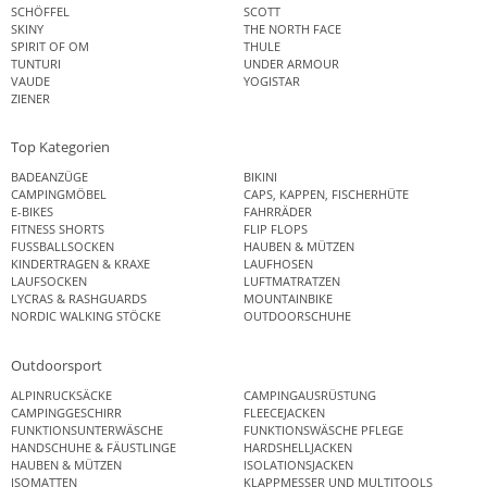
SCHÖFFEL
SCOTT
SKINY
THE NORTH FACE
SPIRIT OF OM
THULE
TUNTURI
UNDER ARMOUR
VAUDE
YOGISTAR
ZIENER
Top Kategorien
BADEANZÜGE
BIKINI
CAMPINGMÖBEL
CAPS, KAPPEN, FISCHERHÜTE
E-BIKES
FAHRRÄDER
FITNESS SHORTS
FLIP FLOPS
FUSSBALLSOCKEN
HAUBEN & MÜTZEN
KINDERTRAGEN & KRAXE
LAUFHOSEN
LAUFSOCKEN
LUFTMATRATZEN
LYCRAS & RASHGUARDS
MOUNTAINBIKE
NORDIC WALKING STÖCKE
OUTDOORSCHUHE
Outdoorsport
ALPINRUCKSÄCKE
CAMPINGAUSRÜSTUNG
CAMPINGGESCHIRR
FLEECEJACKEN
FUNKTIONSUNTERWÄSCHE
FUNKTIONSWÄSCHE PFLEGE
HANDSCHUHE & FÄUSTLINGE
HARDSHELLJACKEN
HAUBEN & MÜTZEN
ISOLATIONSJACKEN
ISOMATTEN
KLAPPMESSER UND MULTITOOLS