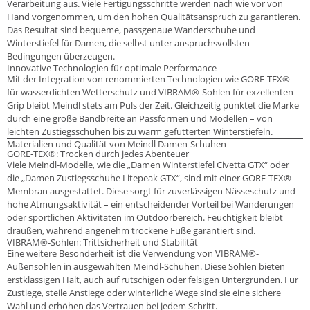
Verarbeitung aus. Viele Fertigungsschritte werden nach wie vor von
Hand vorgenommen, um den hohen Qualitätsanspruch zu garantieren.
Das Resultat sind bequeme, passgenaue Wanderschuhe und
Winterstiefel für Damen, die selbst unter anspruchsvollsten
Bedingungen überzeugen.
Innovative Technologien für optimale Performance
Mit der Integration von renommierten Technologien wie GORE-TEX®
für wasserdichten Wetterschutz und VIBRAM®-Sohlen für exzellenten
Grip bleibt Meindl stets am Puls der Zeit. Gleichzeitig punktet die Marke
durch eine große Bandbreite an Passformen und Modellen – von
leichten Zustiegsschuhen bis zu warm gefütterten Winterstiefeln.
Materialien und Qualität von Meindl Damen-Schuhen
GORE-TEX®: Trocken durch jedes Abenteuer
Viele Meindl-Modelle, wie die „Damen Winterstiefel Civetta GTX“ oder
die „Damen Zustiegsschuhe Litepeak GTX“, sind mit einer GORE-TEX®-
Membran ausgestattet. Diese sorgt für zuverlässigen Nässeschutz und
hohe Atmungsaktivität – ein entscheidender Vorteil bei Wanderungen
oder sportlichen Aktivitäten im Outdoorbereich. Feuchtigkeit bleibt
draußen, während angenehm trockene Füße garantiert sind.
VIBRAM®-Sohlen: Trittsicherheit und Stabilität
Eine weitere Besonderheit ist die Verwendung von VIBRAM®-
Außensohlen in ausgewählten Meindl-Schuhen. Diese Sohlen bieten
erstklassigen Halt, auch auf rutschigen oder felsigen Untergründen. Für
Zustiege, steile Anstiege oder winterliche Wege sind sie eine sichere
Wahl und erhöhen das Vertrauen bei jedem Schritt.