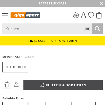
30 TAGE RÜCKGABE
PREIS & WERT
SALE
FINAL SALE
|
BIS ZU -50% SPAREN
MEINDL SALE
3 Artikel
OUTDOOR
(3)
FILTERN & SORTIEREN
Beliebte Filter: