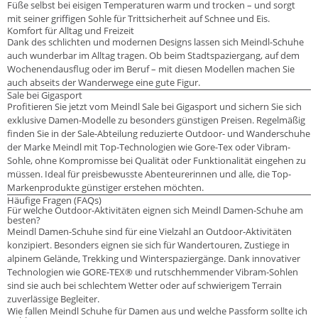
Füße selbst bei eisigen Temperaturen warm und trocken – und sorgt
mit seiner griffigen Sohle für Trittsicherheit auf Schnee und Eis.
Komfort für Alltag und Freizeit
Dank des schlichten und modernen Designs lassen sich Meindl-Schuhe
auch wunderbar im Alltag tragen. Ob beim Stadtspaziergang, auf dem
Wochenendausflug oder im Beruf – mit diesen Modellen machen Sie
auch abseits der Wanderwege eine gute Figur.
Sale bei Gigasport
Profitieren Sie jetzt vom Meindl Sale bei Gigasport und sichern Sie sich
exklusive Damen-Modelle zu besonders günstigen Preisen. Regelmäßig
finden Sie in der Sale-Abteilung reduzierte Outdoor- und Wanderschuhe
der Marke Meindl mit Top-Technologien wie Gore-Tex oder Vibram-
Sohle, ohne Kompromisse bei Qualität oder Funktionalität eingehen zu
müssen. Ideal für preisbewusste Abenteurerinnen und alle, die Top-
Markenprodukte günstiger erstehen möchten.
Häufige Fragen (FAQs)
Für welche Outdoor-Aktivitäten eignen sich Meindl Damen-Schuhe am
besten?
Meindl Damen-Schuhe sind für eine Vielzahl an Outdoor-Aktivitäten
konzipiert. Besonders eignen sie sich für Wandertouren, Zustiege in
alpinem Gelände, Trekking und Winterspaziergänge. Dank innovativer
Technologien wie GORE-TEX® und rutschhemmender Vibram-Sohlen
sind sie auch bei schlechtem Wetter oder auf schwierigem Terrain
zuverlässige Begleiter.
Wie fallen Meindl Schuhe für Damen aus und welche Passform sollte ich