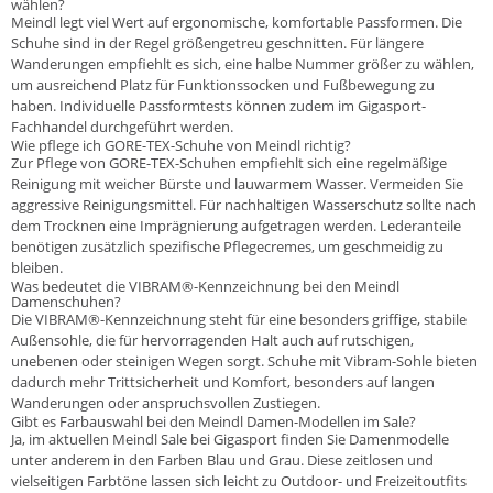
wählen?
Meindl legt viel Wert auf ergonomische, komfortable Passformen. Die
Schuhe sind in der Regel größengetreu geschnitten. Für längere
Wanderungen empfiehlt es sich, eine halbe Nummer größer zu wählen,
um ausreichend Platz für Funktionssocken und Fußbewegung zu
haben. Individuelle Passformtests können zudem im Gigasport-
Fachhandel durchgeführt werden.
Wie pflege ich GORE-TEX-Schuhe von Meindl richtig?
Zur Pflege von GORE-TEX-Schuhen empfiehlt sich eine regelmäßige
Reinigung mit weicher Bürste und lauwarmem Wasser. Vermeiden Sie
aggressive Reinigungsmittel. Für nachhaltigen Wasserschutz sollte nach
dem Trocknen eine Imprägnierung aufgetragen werden. Lederanteile
benötigen zusätzlich spezifische Pflegecremes, um geschmeidig zu
bleiben.
Was bedeutet die VIBRAM®-Kennzeichnung bei den Meindl
Damenschuhen?
Die VIBRAM®-Kennzeichnung steht für eine besonders griffige, stabile
Außensohle, die für hervorragenden Halt auch auf rutschigen,
unebenen oder steinigen Wegen sorgt. Schuhe mit Vibram-Sohle bieten
dadurch mehr Trittsicherheit und Komfort, besonders auf langen
Wanderungen oder anspruchsvollen Zustiegen.
Gibt es Farbauswahl bei den Meindl Damen-Modellen im Sale?
Ja, im aktuellen Meindl Sale bei Gigasport finden Sie Damenmodelle
unter anderem in den Farben Blau und Grau. Diese zeitlosen und
vielseitigen Farbtöne lassen sich leicht zu Outdoor- und Freizeitoutfits