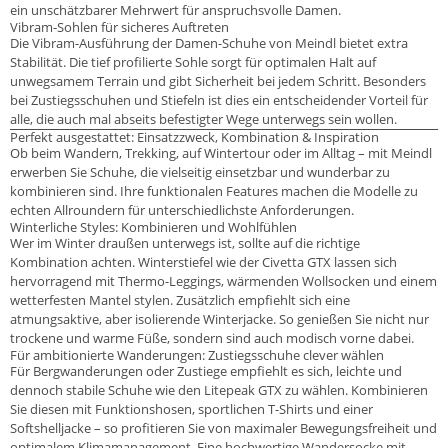
ein unschätzbarer Mehrwert für anspruchsvolle Damen.
Vibram-Sohlen für sicheres Auftreten
Die Vibram-Ausführung der Damen-Schuhe von Meindl bietet extra
Stabilität. Die tief profilierte Sohle sorgt für optimalen Halt auf
unwegsamem Terrain und gibt Sicherheit bei jedem Schritt. Besonders
bei Zustiegsschuhen und Stiefeln ist dies ein entscheidender Vorteil für
alle, die auch mal abseits befestigter Wege unterwegs sein wollen.
Perfekt ausgestattet: Einsatzzweck, Kombination & Inspiration
Ob beim Wandern, Trekking, auf Wintertour oder im Alltag – mit Meindl
erwerben Sie Schuhe, die vielseitig einsetzbar und wunderbar zu
kombinieren sind. Ihre funktionalen Features machen die Modelle zu
echten Allroundern für unterschiedlichste Anforderungen.
Winterliche Styles: Kombinieren und Wohlfühlen
Wer im Winter draußen unterwegs ist, sollte auf die richtige
Kombination achten. Winterstiefel wie der Civetta GTX lassen sich
hervorragend mit Thermo-Leggings, wärmenden Wollsocken und einem
wetterfesten Mantel stylen. Zusätzlich empfiehlt sich eine
atmungsaktive, aber isolierende Winterjacke. So genießen Sie nicht nur
trockene und warme Füße, sondern sind auch modisch vorne dabei.
Für ambitionierte Wanderungen: Zustiegsschuhe clever wählen
Für Bergwanderungen oder Zustiege empfiehlt es sich, leichte und
dennoch stabile Schuhe wie den Litepeak GTX zu wählen. Kombinieren
Sie diesen mit Funktionshosen, sportlichen T-Shirts und einer
Softshelljacke – so profitieren Sie von maximaler Bewegungsfreiheit und
optimalem Klimamanagement. Eine hochwertige Wandersocke mit