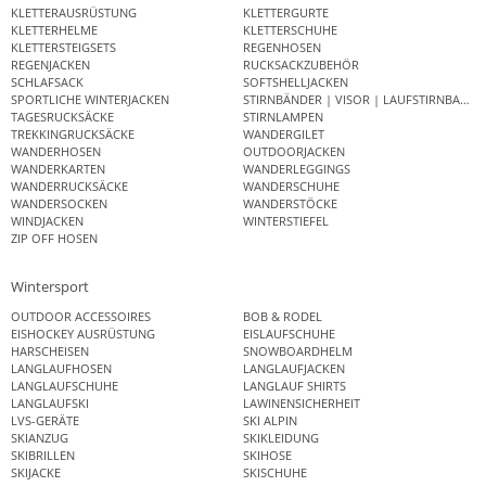
KLETTERAUSRÜSTUNG
KLETTERGURTE
KLETTERHELME
KLETTERSCHUHE
KLETTERSTEIGSETS
REGENHOSEN
REGENJACKEN
RUCKSACKZUBEHÖR
SCHLAFSACK
SOFTSHELLJACKEN
SPORTLICHE WINTERJACKEN
STIRNBÄNDER | VISOR | LAUFSTIRNBAND
TAGESRUCKSÄCKE
STIRNLAMPEN
TREKKINGRUCKSÄCKE
WANDERGILET
WANDERHOSEN
OUTDOORJACKEN
WANDERKARTEN
WANDERLEGGINGS
WANDERRUCKSÄCKE
WANDERSCHUHE
WANDERSOCKEN
WANDERSTÖCKE
WINDJACKEN
WINTERSTIEFEL
ZIP OFF HOSEN
Wintersport
OUTDOOR ACCESSOIRES
BOB & RODEL
EISHOCKEY AUSRÜSTUNG
EISLAUFSCHUHE
HARSCHEISEN
SNOWBOARDHELM
LANGLAUFHOSEN
LANGLAUFJACKEN
LANGLAUFSCHUHE
LANGLAUF SHIRTS
LANGLAUFSKI
LAWINENSICHERHEIT
LVS-GERÄTE
SKI ALPIN
SKIANZUG
SKIKLEIDUNG
SKIBRILLEN
SKIHOSE
SKIJACKE
SKISCHUHE