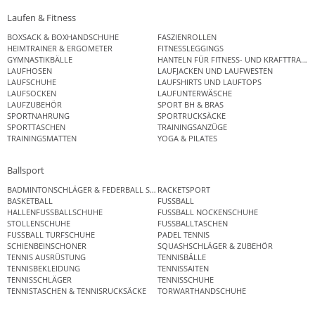
Laufen & Fitness
BOXSACK & BOXHANDSCHUHE
FASZIENROLLEN
HEIMTRAINER & ERGOMETER
FITNESSLEGGINGS
GYMNASTIKBÄLLE
HANTELN FÜR FITNESS- UND KRAFTTRAINI
LAUFHOSEN
LAUFJACKEN UND LAUFWESTEN
LAUFSCHUHE
LAUFSHIRTS UND LAUFTOPS
LAUFSOCKEN
LAUFUNTERWÄSCHE
LAUFZUBEHÖR
SPORT BH & BRAS
SPORTNAHRUNG
SPORTRUCKSÄCKE
SPORTTASCHEN
TRAININGSANZÜGE
TRAININGSMATTEN
YOGA & PILATES
Ballsport
BADMINTONSCHLÄGER & FEDERBALL SETS
RACKETSPORT
BASKETBALL
FUSSBALL
HALLENFUSSBALLSCHUHE
FUSSBALL NOCKENSCHUHE
STOLLENSCHUHE
FUSSBALLTASCHEN
FUSSBALL TURFSCHUHE
PADEL TENNIS
SCHIENBEINSCHONER
SQUASHSCHLÄGER & ZUBEHÖR
TENNIS AUSRÜSTUNG
TENNISBÄLLE
TENNISBEKLEIDUNG
TENNISSAITEN
TENNISSCHLÄGER
TENNISSCHUHE
TENNISTASCHEN & TENNISRUCKSÄCKE
TORWARTHANDSCHUHE