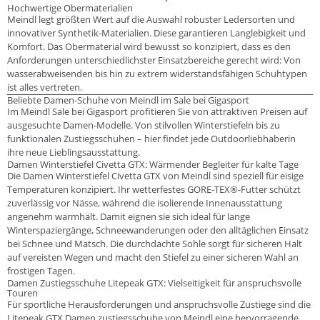
Hochwertige Obermaterialien
Meindl legt größten Wert auf die Auswahl robuster Ledersorten und
innovativer Synthetik-Materialien. Diese garantieren Langlebigkeit und
Komfort. Das Obermaterial wird bewusst so konzipiert, dass es den
Anforderungen unterschiedlichster Einsatzbereiche gerecht wird: Von
wasserabweisenden bis hin zu extrem widerstandsfähigen Schuhtypen
ist alles vertreten.
Beliebte Damen-Schuhe von Meindl im Sale bei Gigasport
Im Meindl Sale bei Gigasport profitieren Sie von attraktiven Preisen auf
ausgesuchte Damen-Modelle. Von stilvollen Winterstiefeln bis zu
funktionalen Zustiegsschuhen – hier findet jede Outdoorliebhaberin
ihre neue Lieblingsausstattung.
Damen Winterstiefel Civetta GTX: Wärmender Begleiter für kalte Tage
Die Damen Winterstiefel Civetta GTX von Meindl sind speziell für eisige
Temperaturen konzipiert. Ihr wetterfestes GORE-TEX®-Futter schützt
zuverlässig vor Nässe, während die isolierende Innenausstattung
angenehm warmhält. Damit eignen sie sich ideal für lange
Winterspaziergänge, Schneewanderungen oder den alltäglichen Einsatz
bei Schnee und Matsch. Die durchdachte Sohle sorgt für sicheren Halt
auf vereisten Wegen und macht den Stiefel zu einer sicheren Wahl an
frostigen Tagen.
Damen Zustiegsschuhe Litepeak GTX: Vielseitigkeit für anspruchsvolle
Touren
Für sportliche Herausforderungen und anspruchsvolle Zustiege sind die
Litepeak GTX Damen zustiegsschuhe von Meindl eine hervorragende