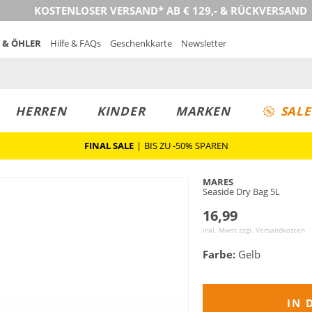
KOSTENLOSER VERSAND* AB € 129,- & RÜCKVERSAND
 & ÖHLER
Hilfe & FAQs
Geschenkkarte
Newsletter
HERREN
KINDER
MARKEN
SALE
FINAL SALE
|
BIS ZU -50% SPAREN
MARES
Seaside Dry Bag 5L
16,99
inkl. Mwst zzgl.
Versandkosten
Farbe:
Gelb
IN 