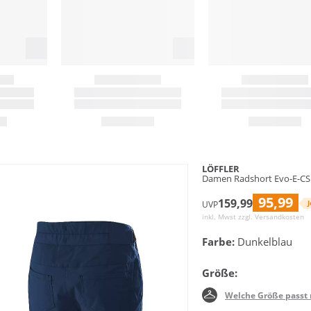
LÖFFLER
Damen Radshort Evo-E-CS
95,99
159,99
J
UVP
inkl. Mwst zzgl.
Versandkosten
Farbe:
Dunkelblau
Größe:
Welche Größe passt 