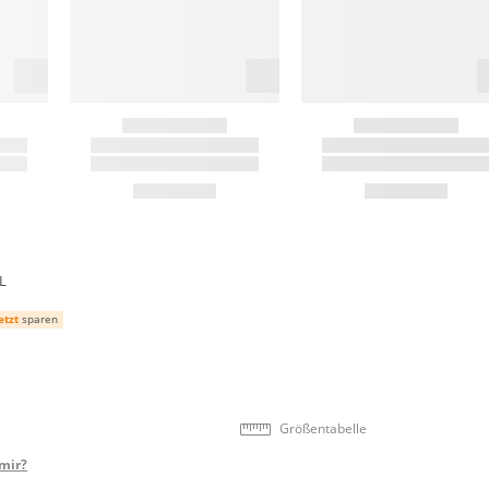
L
etzt
sparen
Größentabelle
mir?