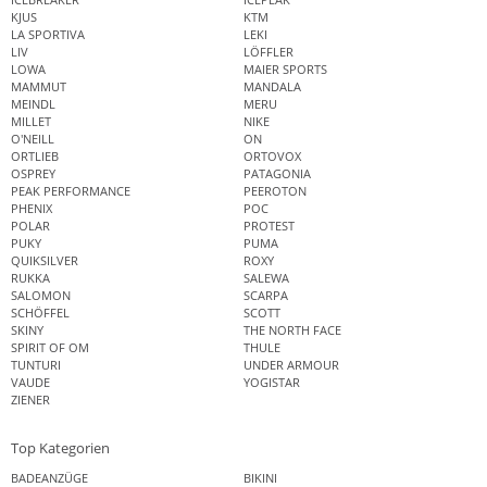
KJUS
KTM
LA SPORTIVA
LEKI
LIV
LÖFFLER
LOWA
MAIER SPORTS
MAMMUT
MANDALA
MEINDL
MERU
MILLET
NIKE
O'NEILL
ON
ORTLIEB
ORTOVOX
OSPREY
PATAGONIA
PEAK PERFORMANCE
PEEROTON
PHENIX
POC
POLAR
PROTEST
PUKY
PUMA
QUIKSILVER
ROXY
RUKKA
SALEWA
SALOMON
SCARPA
SCHÖFFEL
SCOTT
SKINY
THE NORTH FACE
SPIRIT OF OM
THULE
TUNTURI
UNDER ARMOUR
VAUDE
YOGISTAR
ZIENER
Top Kategorien
BADEANZÜGE
BIKINI