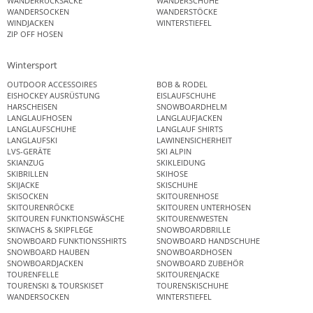
WANDERRUCKSÄCKE
WANDERSCHUHE
WANDERSOCKEN
WANDERSTÖCKE
WINDJACKEN
WINTERSTIEFEL
ZIP OFF HOSEN
Wintersport
OUTDOOR ACCESSOIRES
BOB & RODEL
EISHOCKEY AUSRÜSTUNG
EISLAUFSCHUHE
HARSCHEISEN
SNOWBOARDHELM
LANGLAUFHOSEN
LANGLAUFJACKEN
LANGLAUFSCHUHE
LANGLAUF SHIRTS
LANGLAUFSKI
LAWINENSICHERHEIT
LVS-GERÄTE
SKI ALPIN
SKIANZUG
SKIKLEIDUNG
SKIBRILLEN
SKIHOSE
SKIJACKE
SKISCHUHE
SKISOCKEN
SKITOURENHOSE
SKITOURENRÖCKE
SKITOUREN UNTERHOSEN
SKITOUREN FUNKTIONSWÄSCHE
SKITOURENWESTEN
SKIWACHS & SKIPFLEGE
SNOWBOARDBRILLE
SNOWBOARD FUNKTIONSSHIRTS
SNOWBOARD HANDSCHUHE
SNOWBOARD HAUBEN
SNOWBOARDHOSEN
SNOWBOARDJACKEN
SNOWBOARD ZUBEHÖR
TOURENFELLE
SKITOURENJACKE
TOURENSKI & TOURSKISET
TOURENSKISCHUHE
WANDERSOCKEN
WINTERSTIEFEL