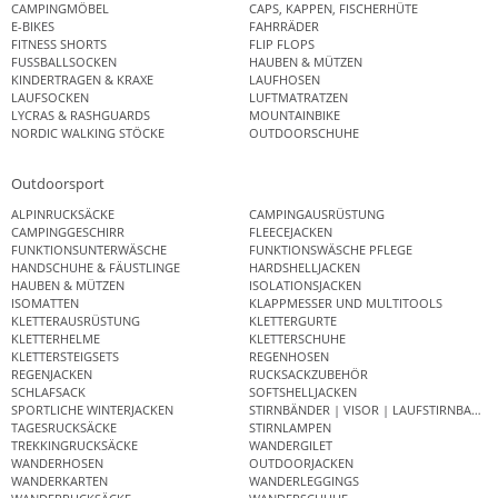
CAMPINGMÖBEL
CAPS, KAPPEN, FISCHERHÜTE
E-BIKES
FAHRRÄDER
FITNESS SHORTS
FLIP FLOPS
FUSSBALLSOCKEN
HAUBEN & MÜTZEN
KINDERTRAGEN & KRAXE
LAUFHOSEN
LAUFSOCKEN
LUFTMATRATZEN
LYCRAS & RASHGUARDS
MOUNTAINBIKE
NORDIC WALKING STÖCKE
OUTDOORSCHUHE
Outdoorsport
ALPINRUCKSÄCKE
CAMPINGAUSRÜSTUNG
CAMPINGGESCHIRR
FLEECEJACKEN
FUNKTIONSUNTERWÄSCHE
FUNKTIONSWÄSCHE PFLEGE
HANDSCHUHE & FÄUSTLINGE
HARDSHELLJACKEN
HAUBEN & MÜTZEN
ISOLATIONSJACKEN
ISOMATTEN
KLAPPMESSER UND MULTITOOLS
KLETTERAUSRÜSTUNG
KLETTERGURTE
KLETTERHELME
KLETTERSCHUHE
KLETTERSTEIGSETS
REGENHOSEN
REGENJACKEN
RUCKSACKZUBEHÖR
SCHLAFSACK
SOFTSHELLJACKEN
SPORTLICHE WINTERJACKEN
STIRNBÄNDER | VISOR | LAUFSTIRNBAND
TAGESRUCKSÄCKE
STIRNLAMPEN
TREKKINGRUCKSÄCKE
WANDERGILET
WANDERHOSEN
OUTDOORJACKEN
WANDERKARTEN
WANDERLEGGINGS