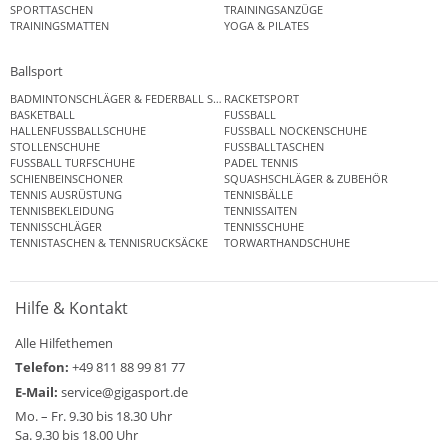
SPORTTASCHEN
TRAININGSANZÜGE
TRAININGSMATTEN
YOGA & PILATES
Ballsport
BADMINTONSCHLÄGER & FEDERBALL SETS
RACKETSPORT
BASKETBALL
FUSSBALL
HALLENFUSSBALLSCHUHE
FUSSBALL NOCKENSCHUHE
STOLLENSCHUHE
FUSSBALLTASCHEN
FUSSBALL TURFSCHUHE
PADEL TENNIS
SCHIENBEINSCHONER
SQUASHSCHLÄGER & ZUBEHÖR
TENNIS AUSRÜSTUNG
TENNISBÄLLE
TENNISBEKLEIDUNG
TENNISSAITEN
TENNISSCHLÄGER
TENNISSCHUHE
TENNISTASCHEN & TENNISRUCKSÄCKE
TORWARTHANDSCHUHE
Hilfe & Kontakt
Alle Hilfethemen
Telefon:
+49 811 88 99 81 77
E-Mail:
service@gigasport.de
Mo. – Fr. 9.30 bis 18.30 Uhr
Sa. 9.30 bis 18.00 Uhr