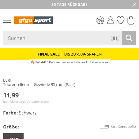
30 TAGE RÜCKGABE
PREIS & WERT
SALE
FINAL SALE
|
BIS ZU -50% SPAREN
Beliebt!
5 Personen sehen sich diesen Artikel gerade an
LEKI
Tourenteller mit Gewinde 95 mm (Paar)
11,99
inkl. Mwst zzgl.
Versandkosten
Farbe:
Schwarz
Größe:
Größentabelle