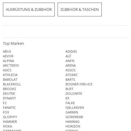
AUSRÜSTUNG & ZUBEHÖR
ZUBEHÖR & TASCHEN
Top Marken
ABUS
ADIDAS
AEVOR
ALÉ
ALPINA
AIM'N
ARC'TERYX
ARENA
ASICS
ASSOS
ATHLECIA
ATOMIC
BABOLAT
BARTS
BLACKROLL
BOGNER FIRE+ICE
BROOKS
BUFF
DEUTER
DOLOMITE
DYNAFIT
E9
F2
FALKE
FANATIC
FJÄLLRÄVEN
FOX
GARMIN
GLORYFY
GOREWEAR
HAMMER
HANWAG
HOKA
HORIZON
ICEBREAKER
ICEPEAK