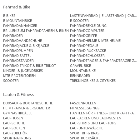
Fahrrad & Bike
E-BIKES
LASTENFAHRRAD | E-LASTENRAD | CAR
E-MOUNTAINBIKE
E-SCOOTER
FAHRRADANHÄNGER
FAHRRADBEKLEIDUNG
BRILLEN ZUM FAHRRADFAHREN & BIKEN
FAHRRADCOMPUTER
FAHRRÄDER
FAHRRADGRIFFE
FAHRRADHANDSCHUHE
FAHRRADHELME & MTB HELME
FAHRRADJACKE & BIKEJACKE
FAHRRADPEDALE
FAHRRADPUMPEN
FAHRRAD RUCKSÄCKE
FAHRRAD SATTEL
FAHRRADSCHLÖSSER
FAHRRADSTÄNDER
FAHRRADTRÄGER & FAHRRADTRÄGER ZUB
FAHRRAD TRIKOT & BIKE TRIKOT
GRAVEL BIKE
KINDER- & JUGENDBIKES
MOUNTAINBIKE
MTB PROTEKTOREN
RENNRÄDER
SCOOTER
TREKKINGBIKES & CITYBIKES
Laufen & Fitness
BOXSACK & BOXHANDSCHUHE
FASZIENROLLEN
HEIMTRAINER & ERGOMETER
FITNESSLEGGINGS
GYMNASTIKBÄLLE
HANTELN FÜR FITNESS- UND KRAFTTRAINI
LAUFHOSEN
LAUFJACKEN UND LAUFWESTEN
LAUFSCHUHE
LAUFSHIRTS UND LAUFTOPS
LAUFSOCKEN
LAUFUNTERWÄSCHE
LAUFZUBEHÖR
SPORT BH & BRAS
SPORTNAHRUNG
SPORTRUCKSÄCKE