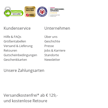
Kundenservice
Unternehmen
Hilfe & FAQs
Über uns
Größentabellen
Geschichte
Versand & Lieferung
Presse
Retouren
Jobs & Karriere
Gutscheinbedingungen
Standorte
Geschenkkarten
Newsletter
Unsere Zahlungsarten
Klarna
Mastercard
Visa
Diners
Applepay
Amazon
Paypa
Versandkostenfrei* ab € 129,-
und kostenlose Retoure