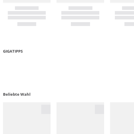
GIGATIPPS
WANDERSCHUH
BEINK
GUIDE
Beliebte Wahl