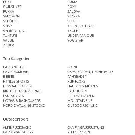
PUKY
PUMA
QUIKSILVER
ROXY
RUKKA
SALEWA
SALOMON
SCARPA
SCHÖFFEL
SCOTT
SKINY
THE NORTH FACE
SPIRIT OF OM
THULE
TUNTURI
UNDER ARMOUR
VAUDE
YOGISTAR
ZIENER
Top Kategorien
BADEANZÜGE
BIKINI
CAMPINGMÖBEL
CAPS, KAPPEN, FISCHERHÜTE
E-BIKES
FAHRRÄDER
FITNESS SHORTS
FLIP FLOPS
FUSSBALLSOCKEN
HAUBEN & MÜTZEN
KINDERTRAGEN & KRAXE
LAUFHOSEN
LAUFSOCKEN
LUFTMATRATZEN
LYCRAS & RASHGUARDS
MOUNTAINBIKE
NORDIC WALKING STÖCKE
OUTDOORSCHUHE
Outdoorsport
ALPINRUCKSÄCKE
CAMPINGAUSRÜSTUNG
CAMPINGGESCHIRR
FLEECEJACKEN