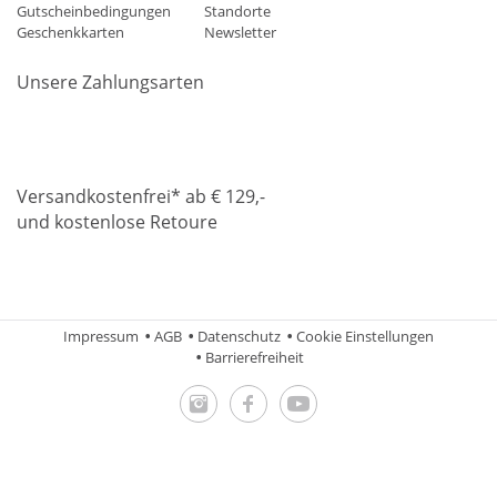
Gutscheinbedingungen
Standorte
Geschenkkarten
Newsletter
Unsere Zahlungsarten
Klarna
Mastercard
Visa
Diners
Applepay
Amazon
Paypa
Versandkostenfrei* ab € 129,-
und kostenlose Retoure
DHL
Gebrüder Weiss
Impressum
AGB
Datenschutz
Cookie Einstellungen
Barrierefreiheit