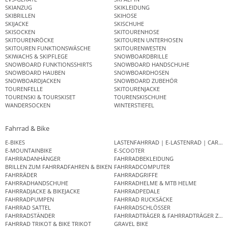
SKIANZUG
SKIKLEIDUNG
SKIBRILLEN
SKIHOSE
SKIJACKE
SKISCHUHE
SKISOCKEN
SKITOURENHOSE
SKITOURENRÖCKE
SKITOUREN UNTERHOSEN
SKITOUREN FUNKTIONSWÄSCHE
SKITOURENWESTEN
SKIWACHS & SKIPFLEGE
SNOWBOARDBRILLE
SNOWBOARD FUNKTIONSSHIRTS
SNOWBOARD HANDSCHUHE
SNOWBOARD HAUBEN
SNOWBOARDHOSEN
SNOWBOARDJACKEN
SNOWBOARD ZUBEHÖR
TOURENFELLE
SKITOURENJACKE
TOURENSKI & TOURSKISET
TOURENSKISCHUHE
WANDERSOCKEN
WINTERSTIEFEL
Fahrrad & Bike
E-BIKES
LASTENFAHRRAD | E-LASTENRAD | CAR
E-MOUNTAINBIKE
E-SCOOTER
FAHRRADANHÄNGER
FAHRRADBEKLEIDUNG
BRILLEN ZUM FAHRRADFAHREN & BIKEN
FAHRRADCOMPUTER
FAHRRÄDER
FAHRRADGRIFFE
FAHRRADHANDSCHUHE
FAHRRADHELME & MTB HELME
FAHRRADJACKE & BIKEJACKE
FAHRRADPEDALE
FAHRRADPUMPEN
FAHRRAD RUCKSÄCKE
FAHRRAD SATTEL
FAHRRADSCHLÖSSER
FAHRRADSTÄNDER
FAHRRADTRÄGER & FAHRRADTRÄGER ZUB
FAHRRAD TRIKOT & BIKE TRIKOT
GRAVEL BIKE