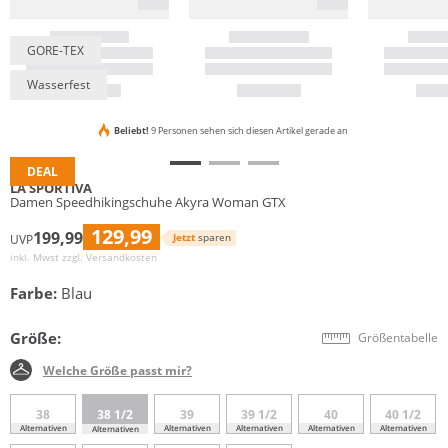
GORE-TEX
Wasserfest
Beliebt!
9 Personen sehen sich diesen Artikel gerade an
DEAL
LA SPORTIVA
Damen Speedhikingschuhe Akyra Woman GTX
129,99
199,99
Jetzt
sparen
UVP
inkl. Mwst zzgl.
Versandkosten
Farbe:
Blau
Größe:
Größentabelle
Welche Größe passt mir?
38
38 1/2
39
39 1/2
40
40 1/2
Alternativen
Alternativen
Alternativen
Alternativen
Alternativen
Alternativen