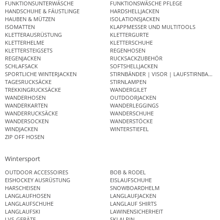
FUNKTIONSUNTERWÄSCHE
FUNKTIONSWÄSCHE PFLEGE
HANDSCHUHE & FÄUSTLINGE
HARDSHELLJACKEN
HAUBEN & MÜTZEN
ISOLATIONSJACKEN
ISOMATTEN
KLAPPMESSER UND MULTITOOLS
KLETTERAUSRÜSTUNG
KLETTERGURTE
KLETTERHELME
KLETTERSCHUHE
KLETTERSTEIGSETS
REGENHOSEN
REGENJACKEN
RUCKSACKZUBEHÖR
SCHLAFSACK
SOFTSHELLJACKEN
SPORTLICHE WINTERJACKEN
STIRNBÄNDER | VISOR | LAUFSTIRNBAND
TAGESRUCKSÄCKE
STIRNLAMPEN
TREKKINGRUCKSÄCKE
WANDERGILET
WANDERHOSEN
OUTDOORJACKEN
WANDERKARTEN
WANDERLEGGINGS
WANDERRUCKSÄCKE
WANDERSCHUHE
WANDERSOCKEN
WANDERSTÖCKE
WINDJACKEN
WINTERSTIEFEL
ZIP OFF HOSEN
Wintersport
OUTDOOR ACCESSOIRES
BOB & RODEL
EISHOCKEY AUSRÜSTUNG
EISLAUFSCHUHE
HARSCHEISEN
SNOWBOARDHELM
LANGLAUFHOSEN
LANGLAUFJACKEN
LANGLAUFSCHUHE
LANGLAUF SHIRTS
LANGLAUFSKI
LAWINENSICHERHEIT
LVS-GERÄTE
SKI ALPIN