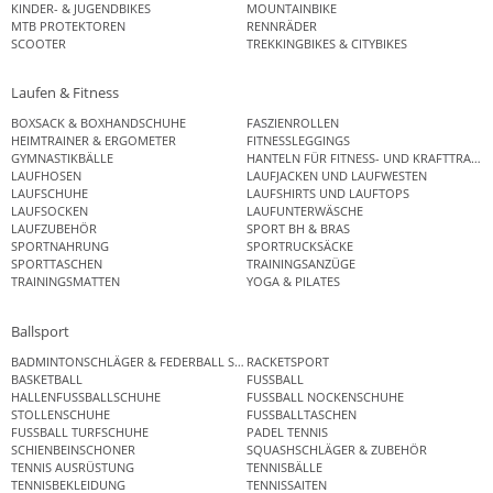
KINDER- & JUGENDBIKES
MOUNTAINBIKE
MTB PROTEKTOREN
RENNRÄDER
SCOOTER
TREKKINGBIKES & CITYBIKES
Laufen & Fitness
BOXSACK & BOXHANDSCHUHE
FASZIENROLLEN
HEIMTRAINER & ERGOMETER
FITNESSLEGGINGS
GYMNASTIKBÄLLE
HANTELN FÜR FITNESS- UND KRAFTTRAINI
LAUFHOSEN
LAUFJACKEN UND LAUFWESTEN
LAUFSCHUHE
LAUFSHIRTS UND LAUFTOPS
LAUFSOCKEN
LAUFUNTERWÄSCHE
LAUFZUBEHÖR
SPORT BH & BRAS
SPORTNAHRUNG
SPORTRUCKSÄCKE
SPORTTASCHEN
TRAININGSANZÜGE
TRAININGSMATTEN
YOGA & PILATES
Ballsport
BADMINTONSCHLÄGER & FEDERBALL SETS
RACKETSPORT
BASKETBALL
FUSSBALL
HALLENFUSSBALLSCHUHE
FUSSBALL NOCKENSCHUHE
STOLLENSCHUHE
FUSSBALLTASCHEN
FUSSBALL TURFSCHUHE
PADEL TENNIS
SCHIENBEINSCHONER
SQUASHSCHLÄGER & ZUBEHÖR
TENNIS AUSRÜSTUNG
TENNISBÄLLE
TENNISBEKLEIDUNG
TENNISSAITEN