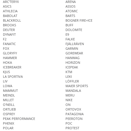
ARC'TERYX
ARENA
ASICS
ASSOS
ATHLECIA
ATOMIC
BABOLAT
BARTS
BLACKROLL
BOGNER FIRE+ICE
BROOKS
BUFF
DEUTER
DOLOMITE
DYNAFIT
E9
F2
FALKE
FANATIC
FJÄLLRÄVEN
FOX
GARMIN
GLORYFY
GOREWEAR
HAMMER
HANWAG
HOKA
HORIZON
ICEBREAKER
ICEPEAK
KJUS
KTM
LA SPORTIVA
LEKI
LIV
LÖFFLER
LOWA
MAIER SPORTS
MAMMUT
MANDALA
MEINDL
MERU
MILLET
NIKE
O'NEILL
ON
ORTLIEB
ORTOVOX
OSPREY
PATAGONIA
PEAK PERFORMANCE
PEEROTON
PHENIX
POC
POLAR
PROTEST