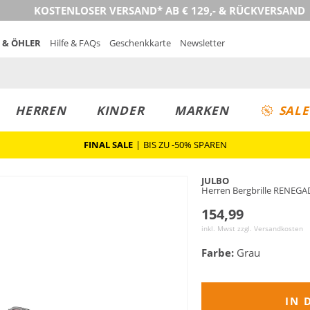
KOSTENLOSER VERSAND* AB € 129,- & RÜCKVERSAND
 & ÖHLER
Hilfe & FAQs
Geschenkkarte
Newsletter
HERREN
KINDER
MARKEN
SALE
FINAL SALE
|
BIS ZU -50% SPAREN
JULBO
Herren Bergbrille RENEG
154,99
inkl. Mwst zzgl.
Versandkosten
Farbe:
Grau
IN 