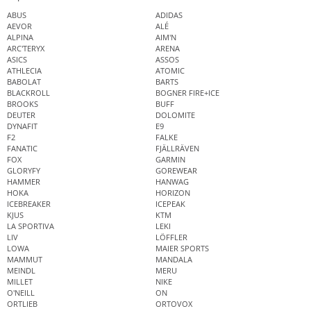
ABUS
ADIDAS
AEVOR
ALÉ
ALPINA
AIM'N
ARC'TERYX
ARENA
ASICS
ASSOS
ATHLECIA
ATOMIC
BABOLAT
BARTS
BLACKROLL
BOGNER FIRE+ICE
BROOKS
BUFF
DEUTER
DOLOMITE
DYNAFIT
E9
F2
FALKE
FANATIC
FJÄLLRÄVEN
FOX
GARMIN
GLORYFY
GOREWEAR
HAMMER
HANWAG
HOKA
HORIZON
ICEBREAKER
ICEPEAK
KJUS
KTM
LA SPORTIVA
LEKI
LIV
LÖFFLER
LOWA
MAIER SPORTS
MAMMUT
MANDALA
MEINDL
MERU
MILLET
NIKE
O'NEILL
ON
ORTLIEB
ORTOVOX