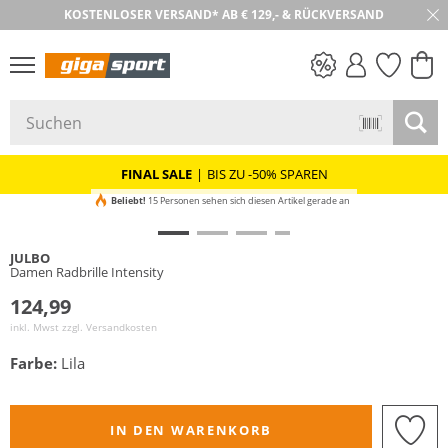
KOSTENLOSER VERSAND* AB € 129,- & RÜCKVERSAND
30 TAGE RÜCKGABE
PREIS & WERT
SALE
FINAL SALE
|
BIS ZU -50% SPAREN
Beliebt!
15 Personen sehen sich diesen Artikel gerade an
JULBO
Damen Radbrille Intensity
124,99
inkl. Mwst zzgl.
Versandkosten
Farbe:
Lila
IN DEN WARENKORB