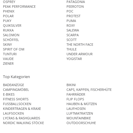
OSPREY
PATAGONIA
PEAK PERFORMANCE
PEEROTON
PHENIX
POC
POLAR
PROTEST
PUKY
PUMA
QUIKSILVER
ROXY
RUKKA
SALEWA
SALOMON
SCARPA
SCHÖFFEL
SCOTT
SKINY
THE NORTH FACE
SPIRIT OF OM
THULE
TUNTURI
UNDER ARMOUR
VAUDE
YOGISTAR
ZIENER
Top Kategorien
BADEANZÜGE
BIKINI
CAMPINGMÖBEL
CAPS, KAPPEN, FISCHERHÜTE
E-BIKES
FAHRRÄDER
FITNESS SHORTS
FLIP FLOPS
FUSSBALLSOCKEN
HAUBEN & MÜTZEN
KINDERTRAGEN & KRAXE
LAUFHOSEN
LAUFSOCKEN
LUFTMATRATZEN
LYCRAS & RASHGUARDS
MOUNTAINBIKE
NORDIC WALKING STÖCKE
OUTDOORSCHUHE