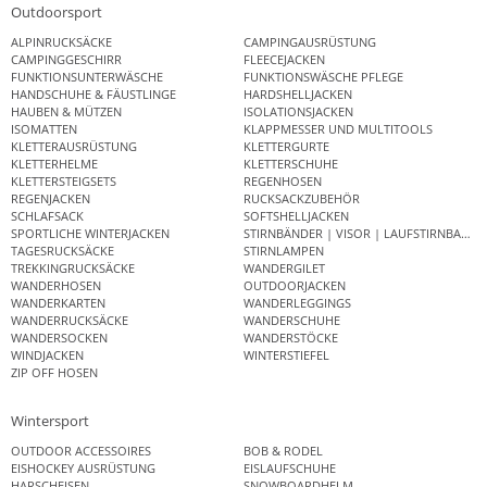
Outdoorsport
ALPINRUCKSÄCKE
CAMPINGAUSRÜSTUNG
CAMPINGGESCHIRR
FLEECEJACKEN
FUNKTIONSUNTERWÄSCHE
FUNKTIONSWÄSCHE PFLEGE
HANDSCHUHE & FÄUSTLINGE
HARDSHELLJACKEN
HAUBEN & MÜTZEN
ISOLATIONSJACKEN
ISOMATTEN
KLAPPMESSER UND MULTITOOLS
KLETTERAUSRÜSTUNG
KLETTERGURTE
KLETTERHELME
KLETTERSCHUHE
KLETTERSTEIGSETS
REGENHOSEN
REGENJACKEN
RUCKSACKZUBEHÖR
SCHLAFSACK
SOFTSHELLJACKEN
SPORTLICHE WINTERJACKEN
STIRNBÄNDER | VISOR | LAUFSTIRNBAND
TAGESRUCKSÄCKE
STIRNLAMPEN
TREKKINGRUCKSÄCKE
WANDERGILET
WANDERHOSEN
OUTDOORJACKEN
WANDERKARTEN
WANDERLEGGINGS
WANDERRUCKSÄCKE
WANDERSCHUHE
WANDERSOCKEN
WANDERSTÖCKE
WINDJACKEN
WINTERSTIEFEL
ZIP OFF HOSEN
Wintersport
OUTDOOR ACCESSOIRES
BOB & RODEL
EISHOCKEY AUSRÜSTUNG
EISLAUFSCHUHE
HARSCHEISEN
SNOWBOARDHELM