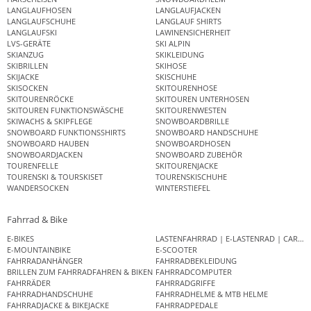
LANGLAUFHOSEN
LANGLAUFJACKEN
LANGLAUFSCHUHE
LANGLAUF SHIRTS
LANGLAUFSKI
LAWINENSICHERHEIT
LVS-GERÄTE
SKI ALPIN
SKIANZUG
SKIKLEIDUNG
SKIBRILLEN
SKIHOSE
SKIJACKE
SKISCHUHE
SKISOCKEN
SKITOURENHOSE
SKITOURENRÖCKE
SKITOUREN UNTERHOSEN
SKITOUREN FUNKTIONSWÄSCHE
SKITOURENWESTEN
SKIWACHS & SKIPFLEGE
SNOWBOARDBRILLE
SNOWBOARD FUNKTIONSSHIRTS
SNOWBOARD HANDSCHUHE
SNOWBOARD HAUBEN
SNOWBOARDHOSEN
SNOWBOARDJACKEN
SNOWBOARD ZUBEHÖR
TOURENFELLE
SKITOURENJACKE
TOURENSKI & TOURSKISET
TOURENSKISCHUHE
WANDERSOCKEN
WINTERSTIEFEL
Fahrrad & Bike
E-BIKES
LASTENFAHRRAD | E-LASTENRAD | CAR
E-MOUNTAINBIKE
E-SCOOTER
FAHRRADANHÄNGER
FAHRRADBEKLEIDUNG
BRILLEN ZUM FAHRRADFAHREN & BIKEN
FAHRRADCOMPUTER
FAHRRÄDER
FAHRRADGRIFFE
FAHRRADHANDSCHUHE
FAHRRADHELME & MTB HELME
FAHRRADJACKE & BIKEJACKE
FAHRRADPEDALE