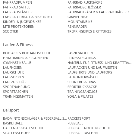
FAHRRADPUMPEN
FAHRRAD RUCKSÄCKE
FAHRRAD SATTEL
FAHRRADSCHLÖSSER
FAHRRADSTÄNDER
FAHRRADTRÄGER & FAHRRADTRÄGER ZUB
FAHRRAD TRIKOT & BIKE TRIKOT
GRAVEL BIKE
KINDER- & JUGENDBIKES
MOUNTAINBIKE
MTB PROTEKTOREN
RENNRÄDER
SCOOTER
TREKKINGBIKES & CITYBIKES
Laufen & Fitness
BOXSACK & BOXHANDSCHUHE
FASZIENROLLEN
HEIMTRAINER & ERGOMETER
FITNESSLEGGINGS
GYMNASTIKBÄLLE
HANTELN FÜR FITNESS- UND KRAFTTRAINI
LAUFHOSEN
LAUFJACKEN UND LAUFWESTEN
LAUFSCHUHE
LAUFSHIRTS UND LAUFTOPS
LAUFSOCKEN
LAUFUNTERWÄSCHE
LAUFZUBEHÖR
SPORT BH & BRAS
SPORTNAHRUNG
SPORTRUCKSÄCKE
SPORTTASCHEN
TRAININGSANZÜGE
TRAININGSMATTEN
YOGA & PILATES
Ballsport
BADMINTONSCHLÄGER & FEDERBALL SETS
RACKETSPORT
BASKETBALL
FUSSBALL
HALLENFUSSBALLSCHUHE
FUSSBALL NOCKENSCHUHE
STOLLENSCHUHE
FUSSBALLTASCHEN