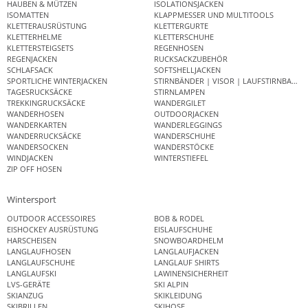
HAUBEN & MÜTZEN
ISOLATIONSJACKEN
ISOMATTEN
KLAPPMESSER UND MULTITOOLS
KLETTERAUSRÜSTUNG
KLETTERGURTE
KLETTERHELME
KLETTERSCHUHE
KLETTERSTEIGSETS
REGENHOSEN
REGENJACKEN
RUCKSACKZUBEHÖR
SCHLAFSACK
SOFTSHELLJACKEN
SPORTLICHE WINTERJACKEN
STIRNBÄNDER | VISOR | LAUFSTIRNBAND
TAGESRUCKSÄCKE
STIRNLAMPEN
TREKKINGRUCKSÄCKE
WANDERGILET
WANDERHOSEN
OUTDOORJACKEN
WANDERKARTEN
WANDERLEGGINGS
WANDERRUCKSÄCKE
WANDERSCHUHE
WANDERSOCKEN
WANDERSTÖCKE
WINDJACKEN
WINTERSTIEFEL
ZIP OFF HOSEN
Wintersport
OUTDOOR ACCESSOIRES
BOB & RODEL
EISHOCKEY AUSRÜSTUNG
EISLAUFSCHUHE
HARSCHEISEN
SNOWBOARDHELM
LANGLAUFHOSEN
LANGLAUFJACKEN
LANGLAUFSCHUHE
LANGLAUF SHIRTS
LANGLAUFSKI
LAWINENSICHERHEIT
LVS-GERÄTE
SKI ALPIN
SKIANZUG
SKIKLEIDUNG
SKIBRILLEN
SKIHOSE