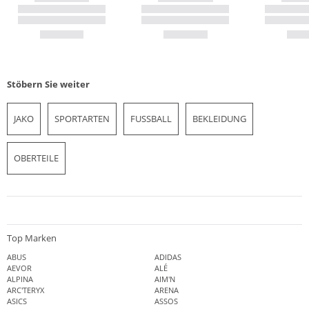
Stöbern Sie weiter
JAKO
SPORTARTEN
FUSSBALL
BEKLEIDUNG
OBERTEILE
Top Marken
ABUS
ADIDAS
AEVOR
ALÉ
ALPINA
AIM'N
ARC'TERYX
ARENA
ASICS
ASSOS