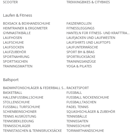
SCOOTER
TREKKINGBIKES & CITYBIKES
Laufen & Fitness
BOXSACK & BOXHANDSCHUHE
FASZIENROLLEN
HEIMTRAINER & ERGOMETER
FITNESSLEGGINGS
GYMNASTIKBÄLLE
HANTELN FÜR FITNESS- UND KRAFTTRAINI
LAUFHOSEN
LAUFJACKEN UND LAUFWESTEN
LAUFSCHUHE
LAUFSHIRTS UND LAUFTOPS
LAUFSOCKEN
LAUFUNTERWÄSCHE
LAUFZUBEHÖR
SPORT BH & BRAS
SPORTNAHRUNG
SPORTRUCKSÄCKE
SPORTTASCHEN
TRAININGSANZÜGE
TRAININGSMATTEN
YOGA & PILATES
Ballsport
BADMINTONSCHLÄGER & FEDERBALL SETS
RACKETSPORT
BASKETBALL
FUSSBALL
HALLENFUSSBALLSCHUHE
FUSSBALL NOCKENSCHUHE
STOLLENSCHUHE
FUSSBALLTASCHEN
FUSSBALL TURFSCHUHE
PADEL TENNIS
SCHIENBEINSCHONER
SQUASHSCHLÄGER & ZUBEHÖR
TENNIS AUSRÜSTUNG
TENNISBÄLLE
TENNISBEKLEIDUNG
TENNISSAITEN
TENNISSCHLÄGER
TENNISSCHUHE
TENNISTASCHEN & TENNISRUCKSÄCKE
TORWARTHANDSCHUHE