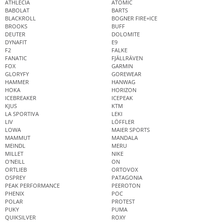
ATHLECIA
ATOMIC
BABOLAT
BARTS
BLACKROLL
BOGNER FIRE+ICE
BROOKS
BUFF
DEUTER
DOLOMITE
DYNAFIT
E9
F2
FALKE
FANATIC
FJÄLLRÄVEN
FOX
GARMIN
GLORYFY
GOREWEAR
HAMMER
HANWAG
HOKA
HORIZON
ICEBREAKER
ICEPEAK
KJUS
KTM
LA SPORTIVA
LEKI
LIV
LÖFFLER
LOWA
MAIER SPORTS
MAMMUT
MANDALA
MEINDL
MERU
MILLET
NIKE
O'NEILL
ON
ORTLIEB
ORTOVOX
OSPREY
PATAGONIA
PEAK PERFORMANCE
PEEROTON
PHENIX
POC
POLAR
PROTEST
PUKY
PUMA
QUIKSILVER
ROXY