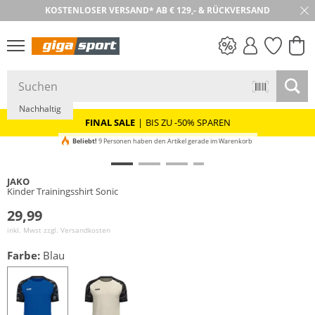
KOSTENLOSER VERSAND* AB € 129,- & RÜCKVERSAND
30 TAGE RÜCKGABE
PREIS & WERT
SALE
Nachhaltig
FINAL SALE
|
BIS ZU -50% SPAREN
Beliebt!
9 Personen haben den Artikel gerade im Warenkorb
JAKO
Kinder Trainingsshirt Sonic
29,99
inkl. Mwst zzgl.
Versandkosten
Farbe:
Blau