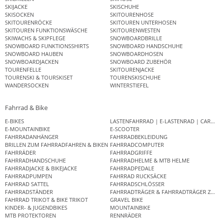
SKIJACKE
SKISCHUHE
SKISOCKEN
SKITOURENHOSE
SKITOURENRÖCKE
SKITOUREN UNTERHOSEN
SKITOUREN FUNKTIONSWÄSCHE
SKITOURENWESTEN
SKIWACHS & SKIPFLEGE
SNOWBOARDBRILLE
SNOWBOARD FUNKTIONSSHIRTS
SNOWBOARD HANDSCHUHE
SNOWBOARD HAUBEN
SNOWBOARDHOSEN
SNOWBOARDJACKEN
SNOWBOARD ZUBEHÖR
TOURENFELLE
SKITOURENJACKE
TOURENSKI & TOURSKISET
TOURENSKISCHUHE
WANDERSOCKEN
WINTERSTIEFEL
Fahrrad & Bike
E-BIKES
LASTENFAHRRAD | E-LASTENRAD | CAR
E-MOUNTAINBIKE
E-SCOOTER
FAHRRADANHÄNGER
FAHRRADBEKLEIDUNG
BRILLEN ZUM FAHRRADFAHREN & BIKEN
FAHRRADCOMPUTER
FAHRRÄDER
FAHRRADGRIFFE
FAHRRADHANDSCHUHE
FAHRRADHELME & MTB HELME
FAHRRADJACKE & BIKEJACKE
FAHRRADPEDALE
FAHRRADPUMPEN
FAHRRAD RUCKSÄCKE
FAHRRAD SATTEL
FAHRRADSCHLÖSSER
FAHRRADSTÄNDER
FAHRRADTRÄGER & FAHRRADTRÄGER ZUB
FAHRRAD TRIKOT & BIKE TRIKOT
GRAVEL BIKE
KINDER- & JUGENDBIKES
MOUNTAINBIKE
MTB PROTEKTOREN
RENNRÄDER