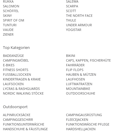
RUKKA
SALEWA
SALOMON
SCARPA
SCHÖFFEL
SCOTT
SKINY
THE NORTH FACE
SPIRIT OF OM
THULE
TUNTURI
UNDER ARMOUR
VAUDE
YOGISTAR
ZIENER
Top Kategorien
BADEANZÜGE
BIKINI
CAMPINGMÖBEL
CAPS, KAPPEN, FISCHERHÜTE
E-BIKES
FAHRRÄDER
FITNESS SHORTS
FLIP FLOPS
FUSSBALLSOCKEN
HAUBEN & MÜTZEN
KINDERTRAGEN & KRAXE
LAUFHOSEN
LAUFSOCKEN
LUFTMATRATZEN
LYCRAS & RASHGUARDS
MOUNTAINBIKE
NORDIC WALKING STÖCKE
OUTDOORSCHUHE
Outdoorsport
ALPINRUCKSÄCKE
CAMPINGAUSRÜSTUNG
CAMPINGGESCHIRR
FLEECEJACKEN
FUNKTIONSUNTERWÄSCHE
FUNKTIONSWÄSCHE PFLEGE
HANDSCHUHE & FÄUSTLINGE
HARDSHELLJACKEN