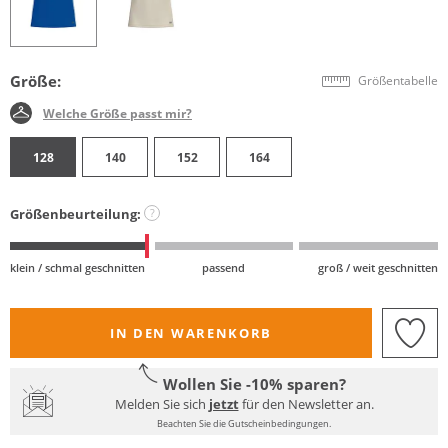
Größe:
Größentabelle
Welche Größe passt mir?
128
140
152
164
Größenbeurteilung:
?
klein / schmal geschnitten
passend
groß / weit geschnitten
IN DEN WARENKORB
Wollen Sie -10% sparen?
Melden Sie sich
jetzt
für den Newsletter an.
Beachten Sie die Gutscheinbedingungen.