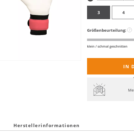
3
4
Größenbeurteilung:
?
klein / schmal geschnitten
IN 
Mel
Herstellerinformationen