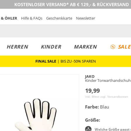
KOSTENLOSER VERSAND* AB € 129,- & RÜCKVERSAND
 & ÖHLER
Hilfe & FAQs
Geschenkkarte
Newsletter
HERREN
KINDER
MARKEN
SALE
FINAL SALE
|
BIS ZU -50% SPAREN
JAKO
Kinder Torwarthandschuhe 
19,99
inkl. Mwst zzgl.
Versandkosten
Farbe:
Blau
Größe:
Welche Größe passt 