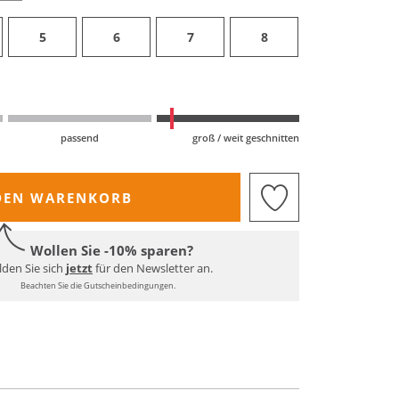
5
6
7
8
passend
groß / weit geschnitten
DEN WARENKORB
Wollen Sie -10% sparen?
den Sie sich
jetzt
für den Newsletter an.
Beachten Sie die Gutscheinbedingungen.