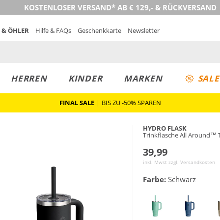
KOSTENLOSER VERSAND* AB € 129,- & RÜCKVERSAND
 & ÖHLER
Hilfe & FAQs
Geschenkkarte
Newsletter
HERREN
KINDER
MARKEN
SALE
FINAL SALE
|
BIS ZU -50% SPAREN
HYDRO FLASK
Trinkflasche All Around™ 
39,99
inkl. Mwst zzgl.
Versandkosten
Farbe:
Schwarz