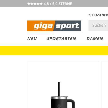
★★★★★ 4,8 / 5,0 STERNE
ZU KASTNER
MUST-HAVE
PREIS & WERT
SALE
NEU
SPORTARTEN
DAMEN