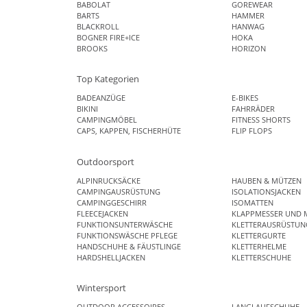
BABOLAT
GOREWEAR
BARTS
HAMMER
BLACKROLL
HANWAG
BOGNER FIRE+ICE
HOKA
BROOKS
HORIZON
Top Kategorien
BADEANZÜGE
E-BIKES
BIKINI
FAHRRÄDER
CAMPINGMÖBEL
FITNESS SHORTS
CAPS, KAPPEN, FISCHERHÜTE
FLIP FLOPS
Outdoorsport
ALPINRUCKSÄCKE
HAUBEN & MÜTZEN
CAMPINGAUSRÜSTUNG
ISOLATIONSJACKEN
CAMPINGGESCHIRR
ISOMATTEN
FLEECEJACKEN
KLAPPMESSER UND 
FUNKTIONSUNTERWÄSCHE
KLETTERAUSRÜSTUN
FUNKTIONSWÄSCHE PFLEGE
KLETTERGURTE
HANDSCHUHE & FÄUSTLINGE
KLETTERHELME
HARDSHELLJACKEN
KLETTERSCHUHE
Wintersport
OUTDOOR ACCESSOIRES
LANGLAUFSCHUHE