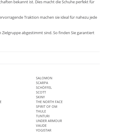
haften bekannt ist. Dies macht die Schuhe perfekt für
ervorragende Traktion machen sie ideal für nahezu jede
n Zielgruppe abgestimmt sind. So finden Sie garantiert
SALOMON
SCARPA
SCHÖFFEL
SCOTT
SKINY
E
THE NORTH FACE
SPIRIT OF OM
THULE
TUNTURI
UNDER ARMOUR
VAUDE
YOGISTAR