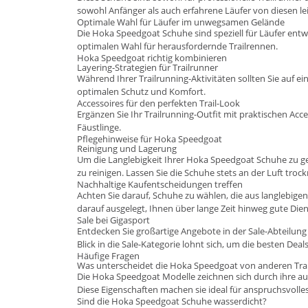
sowohl Anfänger als auch erfahrene Läufer von diesen le
Optimale Wahl für Läufer im unwegsamen Gelände
Die Hoka Speedgoat Schuhe sind speziell für Läufer en
optimalen Wahl für herausfordernde Trailrennen.
Hoka Speedgoat richtig kombinieren
Layering-Strategien für Trailrunner
Während Ihrer Trailrunning-Aktivitäten sollten Sie auf
optimalen Schutz und Komfort.
Accessoires für den perfekten Trail-Look
Ergänzen Sie Ihr Trailrunning-Outfit mit praktischen A
Fäustlinge
.
Pflegehinweise für Hoka Speedgoat
Reinigung und Lagerung
Um die Langlebigkeit Ihrer Hoka Speedgoat Schuhe zu ge
zu reinigen. Lassen Sie die Schuhe stets an der Luft tr
Nachhaltige Kaufentscheidungen treffen
Achten Sie darauf, Schuhe zu wählen, die aus langlebige
darauf ausgelegt, Ihnen über lange Zeit hinweg gute Diens
Sale bei Gigasport
Entdecken Sie großartige Angebote in der Sale-Abteilun
Blick in die Sale-Kategorie lohnt sich, um die besten Deal
Häufige Fragen
Was unterscheidet die Hoka Speedgoat von anderen Tra
Die Hoka Speedgoat Modelle zeichnen sich durch ihre a
Diese Eigenschaften machen sie ideal für anspruchsvolle
Sind die Hoka Speedgoat Schuhe wasserdicht?