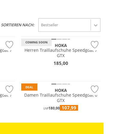
Wasserfest
GORE-TEX
SORTIEREN NACH:
Vibram®
COMING SOON
HOKA
chuhe Speedgoat 7
Herren Traillaufschuhe Speedgoat 7
GTX
Wasserfest
185,00
GORE-TEX
Vibram®
DEAL
HOKA
chuhe Speedgoat 7
Damen Traillaufschuhe Speedgoat 6
GTX
107,99
180,00
UVP