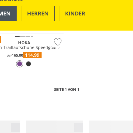
MEN
HERREN
KINDER
OUTDOOR
SWIM & BEACH
®
HOKA
Damen Traillaufschuhe Speedgoat 7
114,99
165,00
UVP
SEITE 1 VON 1