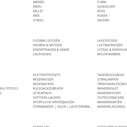
MEINDL
PUMA
MERU
QUIKSILVER
MILLET
ROXY
NIKE
RUKKA
O'NEILL
SALEWA
FUSSBALLSOCKEN
LAUFSOCKEN
HAUBEN & MÜTZEN
LUFTMATRATZEN
KINDERTRAGEN & KRAXE
LYCRAS & RASHGUA
LAUFHOSEN
MOUNTAINBIKE
KLETTERSTEIGSETS
TAGESRUCKSÄCKE
REGENHOSEN
STIRNLAMPEN
REGENJACKEN
TREKKINGRUCKSÄC
MULTITOOLS
RUCKSACKZUBEHÖR
WANDERGILET
G
SCHLAFSACK
WANDERHOSEN
SOFTSHELLJACKEN
OUTDOORJACKEN
SPORTLICHE WINTERJACKEN
WANDERKARTEN
STIRNBÄNDER | VISOR | LAUFSTIRNBAND
WANDERLEGGINGS
SKIBRILLEN
SKITOUREN FUNKT