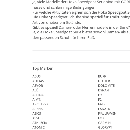
Ja, viele Modelle der Hoka Speedgoat Serie sind mit GOR
nasse und schlammige Bedingungen.
Für welche Aktivitäten eignen sich die Hoka Speedgoat
Die Hoka Speedgoat Schuhe sind speziell für Trailrunnin
Art von unebenem Gelände.
Gibt es speziell Damen- oder Herrenmodelle in der Serie?
Ja, die Hoka Speedgoat Serie bietet sowohl Damen- als au
den passenden Schuh für Ihren Fuß.
Top Marken
ABUS
BUFF
ADIDAS
DEUTER
AEVOR
DOLOMITE
ALÉ
DYNAFIT
ALPINA
E9
AIM'N
F2
ARC'TERYX
FALKE
ARENA
FANATIC
ASICS
FJÄLLRÄVEN
ASSOS
FOX
ATHLECIA
GARMIN
ATOMIC
GLORYFY