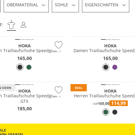
OBERMATERIAL
SOHLE
EIGENSCHAFTEN
NEU
T:
®
Vibram®
HOKA
HOKA
Herren Traillaufschuhe Speedgoat 7
Damen Traillaufs
165,00
165,00
fest
EX
®
Vibram®
G SOON
DEAL
HOKA
HOKA
 Traillaufschuhe Speedgoat 7
Herren Traillaufs
GTX
114,99
165,00
UVP
185,00
ALE
-50% SPAREN