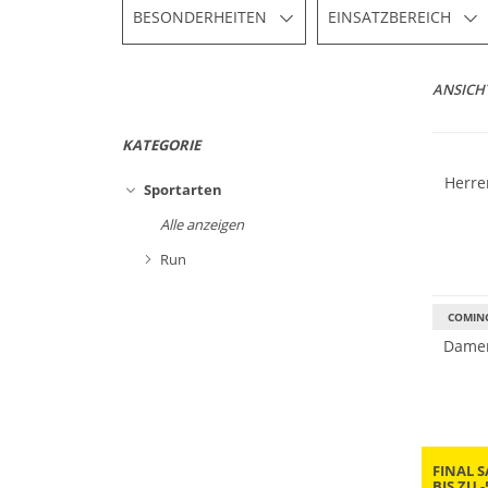
BESONDERHEITEN
EINSATZBEREICH
NEU
ANSICH
Vibram
KATEGORIE
Sportarten
Wasser
Alle anzeigen
GORE-T
Run
Vibram
COMIN
Damen
FINAL S
BIS ZU 