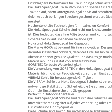
Unschlagbare Performance für Trailrunning-Enthusiaste
Die Hoka Speedgoat
Traillaufschuhe
sind speziell für Tr
Traktion auf jedem Untergrund, egal ob Sie auf schroff
Gelenke auch bei langen Strecken geschont werden. Die S
meistert.
Hochentwickelte Technologien für maximalen Komfort
Die Hoka Speedgoat Schuhe sind nicht nur leicht, sonde
ist. Dies bedeutet, dass Ihre Füße trocken und komfortab
sicheres Gefühl auf unebenem Gelände gibt.
Hoka und Hoka Speedgoat bei Gigasport
Die Marke
HOKA
ist bekannt für ihre innovativen Design
darunter klassisches Schwarz, dezentes Grau bis hin zu l
Abenteuer benötigen. Die Qualität und das Design mache
Materialien und Qualität von Traillaufschuhen
GORE-TEX für beste Wetterfestigkeit
Die Verwendung von GORE-TEX in den Hoka Speedgoat Sch
Material hält nicht nur Feuchtigkeit ab, sondern lässt 
VIBRAM-Sohle für herausragende Griffigkeit
Die VIBRAM-Sohle der Hoka Speedgoat Schuhe ist ein weite
notwendige Stabilität und Sicherheit, die Sie auf anspruc
Optimale Einsatzbereiche und Zielgruppen
Perfekt für Outdoor-Abenteuer
Die Hoka Speedgoat Schuhe sind durch ihre robuste Bauw
unverzichtbaren Begleiter auf jeder Wanderung oder Tra
Für Profis und Hobby-Sportler
Diese Schuhe sind sowohl für professionelle Trailrunner