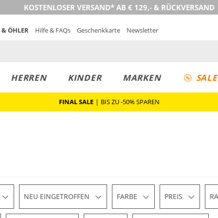
KOSTENLOSER VERSAND* AB € 129,- & RÜCKVERSAND
 & ÖHLER
Hilfe & FAQs
Geschenkkarte
Newsletter
HERREN
KINDER
MARKEN
SALE
FINAL SALE
|
BIS ZU -50% SPAREN
NEU EINGETROFFEN
FARBE
PREIS
R