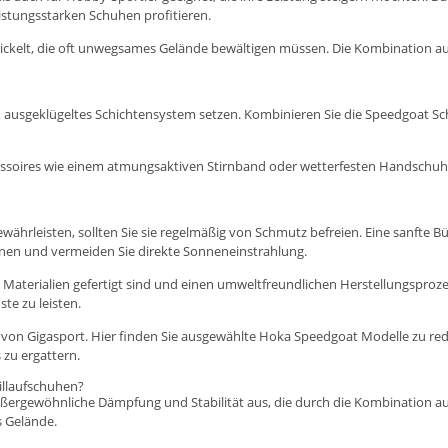
istungsstarken Schuhen profitieren.
twickelt, die oft unwegsames Gelände bewältigen müssen. Die Kombination 
 ein ausgeklügeltes Schichtensystem setzen. Kombinieren Sie die Speedgoat 
ccessoires wie einem atmungsaktiven Stirnband oder wetterfesten Handschuh
währleisten, sollten Sie sie regelmäßig von Schmutz befreien. Eine sanfte
ocknen und vermeiden Sie direkte Sonneneinstrahlung.
n Materialien gefertigt sind und einen umweltfreundlichen Herstellungsproz
te zu leisten.
g von Gigasport. Hier finden Sie ausgewählte Hoka Speedgoat Modelle zu re
s zu ergattern.
illaufschuhen?
ußergewöhnliche Dämpfung und Stabilität aus, die durch die Kombination 
s Gelände.