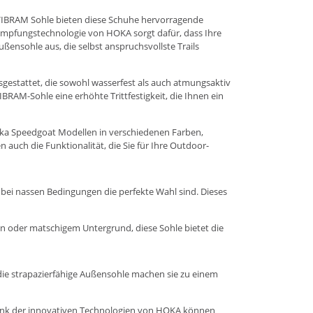
der VIBRAM Sohle bieten diese Schuhe hervorragende
ämpfungstechnologie von HOKA sorgt dafür, dass Ihre
ßensohle aus, die selbst anspruchsvollste Trails
gestattet, die sowohl wasserfest als auch atmungsaktiv
IBRAM-Sohle eine erhöhte Trittfestigkeit, die Ihnen ein
 Hoka Speedgoat Modellen in verschiedenen Farben,
 auch die Funktionalität, die Sie für Ihre Outdoor-
ei nassen Bedingungen die perfekte Wahl sind. Dieses
ein oder matschigem Untergrund, diese Sohle bietet die
die strapazierfähige Außensohle machen sie zu einem
. Dank der innovativen Technologien von HOKA können