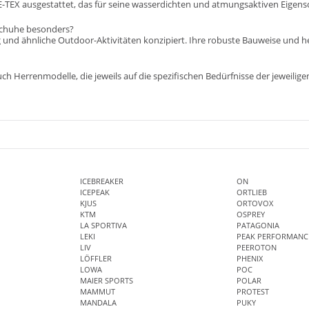
E-TEX ausgestattet, das für seine wasserdichten und atmungsaktiven Eigensc
 Schuhe besonders?
g und ähnliche Outdoor-Aktivitäten konzipiert. Ihre robuste Bauweise und h
ch Herrenmodelle, die jeweils auf die spezifischen Bedürfnisse der jeweilige
ICEBREAKER
ON
ICEPEAK
ORTLIEB
KJUS
ORTOVOX
KTM
OSPREY
LA SPORTIVA
PATAGONIA
LEKI
PEAK PERFORMANC
LIV
PEEROTON
LÖFFLER
PHENIX
LOWA
POC
MAIER SPORTS
POLAR
MAMMUT
PROTEST
MANDALA
PUKY