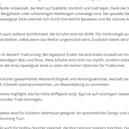
n
ailläufer entwickelt, die Wert auf Stabilität, Komfort und Halt legen. Dank 
en Bergpfaden oder schlammigen Waldwegen unterwegs sind. Die spezielle D
peedgoat Serie zeichnet sich durch ihre leichte Bauweise und die robuste Au
rn auch äußerst komfortabel. Die Schuhe sind mit GORE-TEX-Technologie aus
el bleiben, selbst wenn das Wetter ungemütlich wird. Zusätzlich bietet die V
s im Bereich Trailrunning. Bei Gigasport finden Sie eine breite Auswahl an
ebendigem Blau und Rosa. Diese Schuhe sind nicht nur stylish, sondern bieten
n die Hoka Speedgoat Serie zu einer der besten Optionen für Trailrunner.
uhen gewährleistet Wasserdichtigkeit und Atmungsaktivität, weshalb sie b
auch Schweiß optimal entweichen, um Blasenbildung zu vermeiden.
res Highlight, das für hohe Griffigkeit sorgt. Egal ob auf rutschigem Gest
hsvollen Trails benötigen.
eise ideal für Outdoor-Abenteuer geeignet. Ihr wasserdichtes Design und 
ilrunning-Tour.
 als auch für Hobby-Sportler geeignet, die ihre Leistung steigern möchten