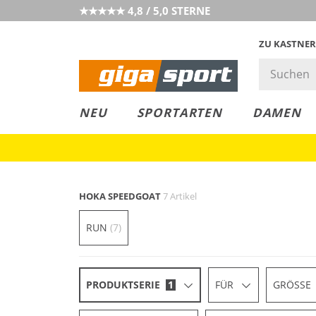
★★★★★ 4,8 / 5,0 STERNE
ZU KASTNER
MUST-HAVE
PREIS & WERT
SALE
NEU
SPORTARTEN
DAMEN
HOKA SPEEDGOAT
7 Artikel
RUN
(7)
PRODUKTSERIE
1
FÜR
GRÖSSE