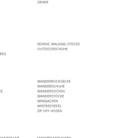
ZIENER
NORDIC WALKING STÖCKE
OUTDOORSCHUHE
RDS
WANDERRUCKSÄCKE
WANDERSCHUHE
KE
WANDERSOCKEN
WANDERSTÖCKE
WINDJACKEN
WINTERSTIEFEL
ZIP OFF HOSEN
IONSWÄSCHE
SNOWBOARDJACKEN