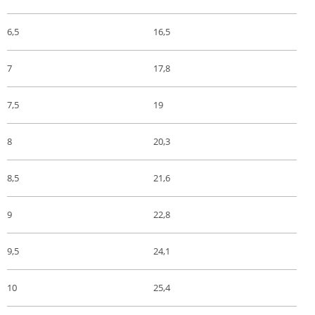
6,5
16,5
7
17,8
7,5
19
8
20,3
8,5
21,6
9
22,8
9,5
24,1
10
25,4