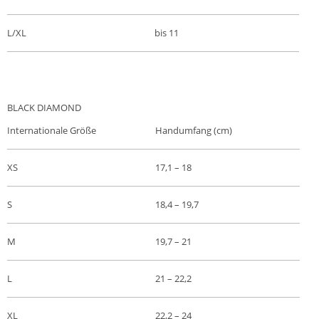
L/XL
bis 11
BLACK DIAMOND
Internationale Größe
Handumfang (cm)
XS
17,1 – 18
S
18,4 – 19,7
M
19,7 – 21
L
21 – 22,2
XL
22,2 – 24