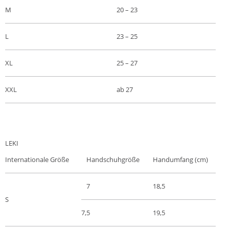
M
20 – 23
L
23 – 25
XL
25 – 27
XXL
ab 27
LEKI
Internationale Größe
Handschuhgröße
Handumfang (cm)
7
18,5
S
7,5
19,5