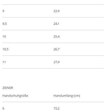
9
22,9
9,5
24,1
10
25,4
10,5
26,7
11
27,9
ZIENER
Handschuhgröße
Handumfang (cm)
6
15,2