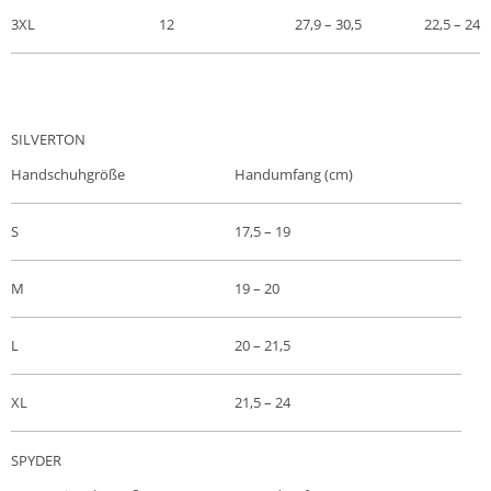
3XL
12
27,9 – 30,5
22,5 – 24
SILVERTON
Handschuhgröße
Handumfang (cm)
S
17,5 – 19
M
19 – 20
L
20 – 21,5
XL
21,5 – 24
SPYDER