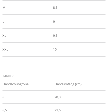
M
8,5
L
9
XL
9,5
XXL
10
ZANIER
Handschuhgröße
Handumfang (cm)
8
20,3
8,5
21,6