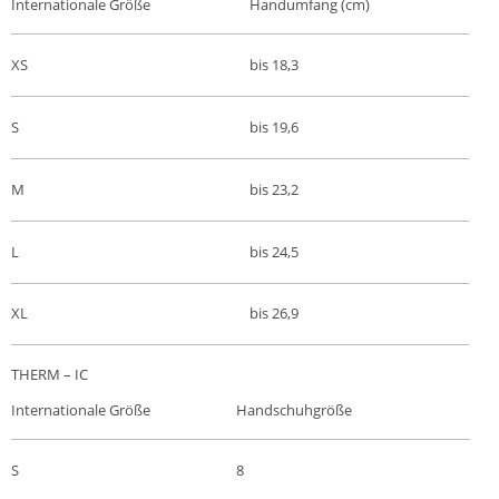
Internationale Größe
Handumfang (cm)
XS
bis 18,3
S
bis 19,6
M
bis 23,2
L
bis 24,5
XL
bis 26,9
THERM – IC
Internationale Größe
Handschuhgröße
S
8