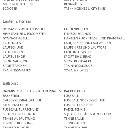
MTB PROTEKTOREN
RENNRÄDER
SCOOTER
TREKKINGBIKES & CITYBIKES
Laufen & Fitness
BOXSACK & BOXHANDSCHUHE
FASZIENROLLEN
HEIMTRAINER & ERGOMETER
FITNESSLEGGINGS
GYMNASTIKBÄLLE
HANTELN FÜR FITNESS- UND KRAFTTRAINI
LAUFHOSEN
LAUFJACKEN UND LAUFWESTEN
LAUFSCHUHE
LAUFSHIRTS UND LAUFTOPS
LAUFSOCKEN
LAUFUNTERWÄSCHE
LAUFZUBEHÖR
SPORT BH & BRAS
SPORTNAHRUNG
SPORTRUCKSÄCKE
SPORTTASCHEN
TRAININGSANZÜGE
TRAININGSMATTEN
YOGA & PILATES
Ballsport
BADMINTONSCHLÄGER & FEDERBALL SETS
RACKETSPORT
BASKETBALL
FUSSBALL
HALLENFUSSBALLSCHUHE
FUSSBALL NOCKENSCHUHE
STOLLENSCHUHE
FUSSBALLTASCHEN
FUSSBALL TURFSCHUHE
PADEL TENNIS
SCHIENBEINSCHONER
SQUASHSCHLÄGER & ZUBEHÖR
TENNIS AUSRÜSTUNG
TENNISBÄLLE
TENNISBEKLEIDUNG
TENNISSAITEN
TENNISSCHLÄGER
TENNISSCHUHE