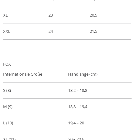
XL
23
20,5
XXL
24
21,5
FOX
Internationale Größe
Handlänge (cm)
S (8)
18,2 – 18,8
M (9)
18,8 – 19,4
L (10)
19,4 – 20
XL (11)
20 – 20,6