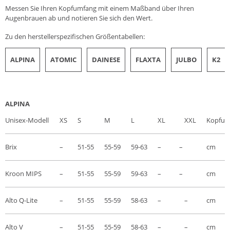
Messen Sie Ihren Kopfumfang mit einem Maßband über Ihren
Augenbrauen ab und notieren Sie sich den Wert.
Zu den herstellerspezifischen Größentabellen:
ALPINA
ATOMIC
DAINESE
FLAXTA
JULBO
K2
ALPINA
Unisex-Modell
XS
S
M
L
XL
XXL
Kopfum
Brix
–
51-55
55-59
59-63
–
–
cm
Kroon MIPS
–
51-55
55-59
59-63
–
–
cm
Alto Q-Lite
–
51-55
55-59
58-63
–
–
cm
Alto V
–
51-55
55-59
58-63
–
–
cm