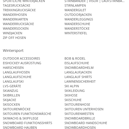
SPORTLICHE WINTERJACKEN
STIRNBÄNDER | VISOR | LAUFSTIRNBAND
TAGESRUCKSÄCKE
STIRNLAMPEN
TREKKINGRUCKSÄCKE
WANDERGILET
WANDERHOSEN
OUTDOORJACKEN
WANDERKARTEN
WANDERLEGGINGS
WANDERRUCKSÄCKE
WANDERSCHUHE
WANDERSOCKEN
WANDERSTÖCKE
WINDJACKEN
WINTERSTIEFEL
ZIP OFF HOSEN
Wintersport
OUTDOOR ACCESSOIRES
BOB & RODEL
EISHOCKEY AUSRÜSTUNG
EISLAUFSCHUHE
HARSCHEISEN
SNOWBOARDHELM
LANGLAUFHOSEN
LANGLAUFJACKEN
LANGLAUFSCHUHE
LANGLAUF SHIRTS
LANGLAUFSKI
LAWINENSICHERHEIT
LVS-GERÄTE
SKI ALPIN
SKIANZUG
SKIKLEIDUNG
SKIBRILLEN
SKIHOSE
SKIJACKE
SKISCHUHE
SKISOCKEN
SKITOURENHOSE
SKITOURENRÖCKE
SKITOUREN UNTERHOSEN
SKITOUREN FUNKTIONSWÄSCHE
SKITOURENWESTEN
SKIWACHS & SKIPFLEGE
SNOWBOARDBRILLE
SNOWBOARD FUNKTIONSSHIRTS
SNOWBOARD HANDSCHUHE
SNOWBOARD HAUBEN
SNOWBOARDHOSEN