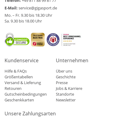
Telefon:
+49 811 88 99 81 77
E-Mail:
service@gigasport.de
Mo. – Fr. 9.30 bis 18.30 Uhr
Sa. 9.30 bis 18.00 Uhr
Kundenservice
Unternehmen
Hilfe & FAQs
Über uns
Größentabellen
Geschichte
Versand & Lieferung
Presse
Retouren
Jobs & Karriere
Gutscheinbedingungen
Standorte
Geschenkkarten
Newsletter
Unsere Zahlungsarten
Klarna
Mastercard
Visa
Diners
Applepay
Amazon
Paypa