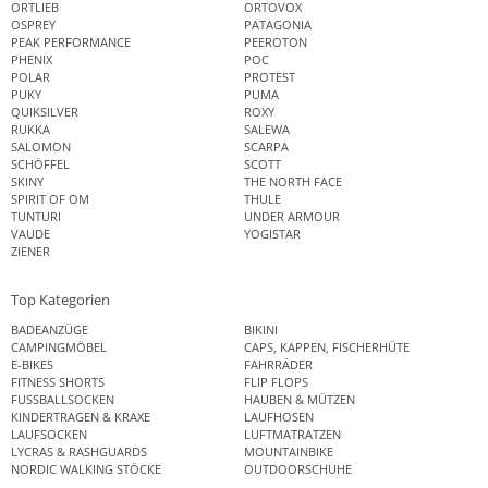
ORTLIEB
ORTOVOX
OSPREY
PATAGONIA
PEAK PERFORMANCE
PEEROTON
PHENIX
POC
POLAR
PROTEST
PUKY
PUMA
QUIKSILVER
ROXY
RUKKA
SALEWA
SALOMON
SCARPA
SCHÖFFEL
SCOTT
SKINY
THE NORTH FACE
SPIRIT OF OM
THULE
TUNTURI
UNDER ARMOUR
VAUDE
YOGISTAR
ZIENER
Top Kategorien
BADEANZÜGE
BIKINI
CAMPINGMÖBEL
CAPS, KAPPEN, FISCHERHÜTE
E-BIKES
FAHRRÄDER
FITNESS SHORTS
FLIP FLOPS
FUSSBALLSOCKEN
HAUBEN & MÜTZEN
KINDERTRAGEN & KRAXE
LAUFHOSEN
LAUFSOCKEN
LUFTMATRATZEN
LYCRAS & RASHGUARDS
MOUNTAINBIKE
NORDIC WALKING STÖCKE
OUTDOORSCHUHE