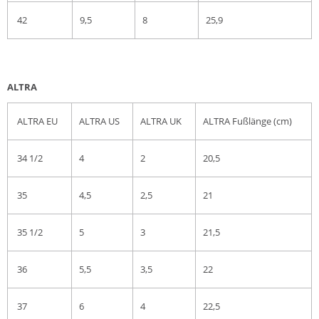
42
9,5
8
25,9
ALTRA
ALTRA EU
ALTRA US
ALTRA UK
ALTRA Fußlänge (cm)
34 1/2
4
2
20,5
35
4,5
2,5
21
35 1/2
5
3
21,5
36
5,5
3,5
22
37
6
4
22,5