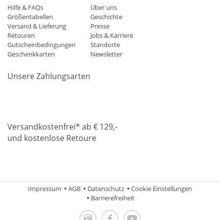
Hilfe & FAQs
Über uns
Größentabellen
Geschichte
Versand & Lieferung
Presse
Retouren
Jobs & Karriere
Gutscheinbedingungen
Standorte
Geschenkkarten
Newsletter
Unsere Zahlungsarten
Klarna
Mastercard
Visa
Diners
Applepay
Amazon
Paypa
Versandkostenfrei* ab € 129,-
und kostenlose Retoure
DHL
Gebrüder Weiss
Impressum
AGB
Datenschutz
Cookie Einstellungen
Barrierefreiheit