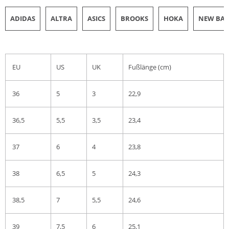
ADIDAS
ALTRA
ASICS
BROOKS
HOKA
NEW BAL
EU
US
UK
Fußlänge (cm)
36
5
3
22,9
36,5
5,5
3,5
23,4
37
6
4
23,8
38
6,5
5
24,3
38,5
7
5,5
24,6
39
7,5
6
25,1