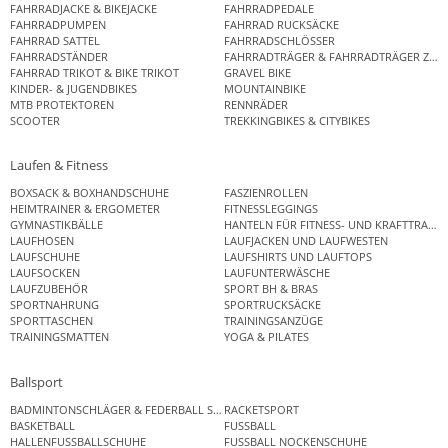
FAHRRADJACKE & BIKEJACKE
FAHRRADPEDALE
FAHRRADPUMPEN
FAHRRAD RUCKSÄCKE
FAHRRAD SATTEL
FAHRRADSCHLÖSSER
FAHRRADSTÄNDER
FAHRRADTRÄGER & FAHRRADTRÄGER ZUB
FAHRRAD TRIKOT & BIKE TRIKOT
GRAVEL BIKE
KINDER- & JUGENDBIKES
MOUNTAINBIKE
MTB PROTEKTOREN
RENNRÄDER
SCOOTER
TREKKINGBIKES & CITYBIKES
Laufen & Fitness
BOXSACK & BOXHANDSCHUHE
FASZIENROLLEN
HEIMTRAINER & ERGOMETER
FITNESSLEGGINGS
GYMNASTIKBÄLLE
HANTELN FÜR FITNESS- UND KRAFTTRAINI
LAUFHOSEN
LAUFJACKEN UND LAUFWESTEN
LAUFSCHUHE
LAUFSHIRTS UND LAUFTOPS
LAUFSOCKEN
LAUFUNTERWÄSCHE
LAUFZUBEHÖR
SPORT BH & BRAS
SPORTNAHRUNG
SPORTRUCKSÄCKE
SPORTTASCHEN
TRAININGSANZÜGE
TRAININGSMATTEN
YOGA & PILATES
Ballsport
BADMINTONSCHLÄGER & FEDERBALL SETS
RACKETSPORT
BASKETBALL
FUSSBALL
HALLENFUSSBALLSCHUHE
FUSSBALL NOCKENSCHUHE