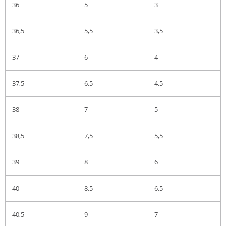
36
5
3
36,5
5,5
3,5
37
6
4
37,5
6,5
4,5
38
7
5
38,5
7,5
5,5
39
8
6
40
8,5
6,5
40,5
9
7