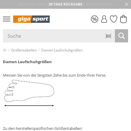
30 TAGE RÜCKGABE
PREIS & WERT
SALE
Größentabellen
Damen Laufschuhgrößen
Damen Laufschuhgrößen
Messen Sie von der längsten Zehe bis zum Ende Ihrer Ferse.
Zu den herstellerspezifischen Größentabellen: