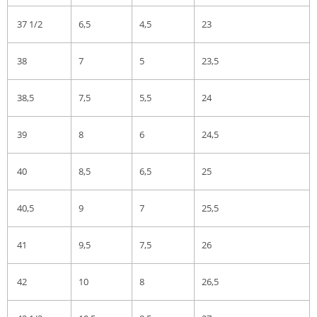
37 1/2
6,5
4,5
23
38
7
5
23,5
38,5
7,5
5,5
24
39
8
6
24,5
40
8,5
6,5
25
40,5
9
7
25,5
41
9,5
7,5
26
42
10
8
26,5