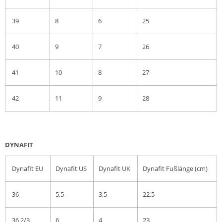
39
8
6
25
40
9
7
26
41
10
8
27
42
11
9
28
DYNAFIT
Dynafit EU
Dynafit US
Dynafit UK
Dynafit Fußlänge (cm)
36
5,5
3,5
22,5
36 2/3
6
4
23