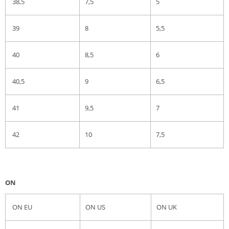
38,5
7,5
5
39
8
5,5
40
8,5
6
40,5
9
6,5
41
9,5
7
42
10
7,5
ON
ON EU
ON US
ON UK