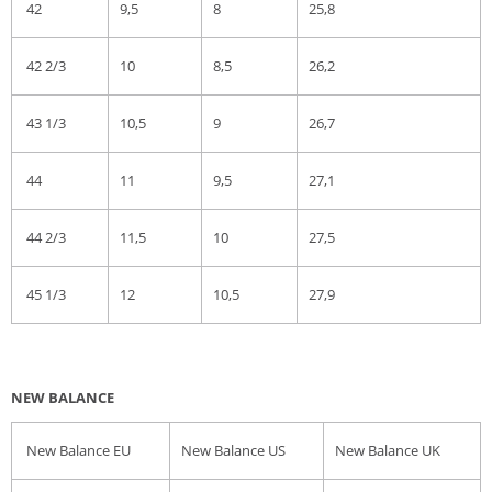
42
9,5
8
25,8
42 2/3
10
8,5
26,2
43 1/3
10,5
9
26,7
44
11
9,5
27,1
44 2/3
11,5
10
27,5
45 1/3
12
10,5
27,9
NEW BALANCE
New Balance EU
New Balance US
New Balance UK