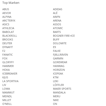
Top Marken
ABUS
ADIDAS
AEVOR
ALÉ
ALPINA
AIM'N
ARC'TERYX
ARENA
ASICS
ASSOS
ATHLECIA
ATOMIC
BABOLAT
BARTS
BLACKROLL
BOGNER FIRE+ICE
BROOKS
BUFF
DEUTER
DOLOMITE
DYNAFIT
E9
F2
FALKE
FANATIC
FJÄLLRÄVEN
FOX
GARMIN
GLORYFY
GOREWEAR
HAMMER
HANWAG
HOKA
HORIZON
ICEBREAKER
ICEPEAK
KJUS
KTM
LA SPORTIVA
LEKI
LIV
LÖFFLER
LOWA
MAIER SPORTS
MAMMUT
MANDALA
MEINDL
MERU
MILLET
NIKE
O'NEILL
ON