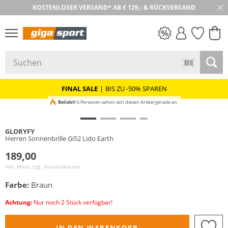
KOSTENLOSER VERSAND* AB € 129,- & RÜCKVERSAND
30 TAGE RÜCKGABE
PREIS & WERT
SALE
FINAL SALE
|
BIS ZU -50% SPAREN
Beliebt!
6 Personen sehen sich diesen Artikel gerade an
GLORYFY
Herren Sonnenbrille Gi52 Lido Earth
189,00
inkl. Mwst zzgl.
Versandkosten
Farbe:
Braun
Achtung:
Nur noch 2 Stück verfügbar!
IN DEN WARENKORB