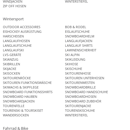
WINDJACKEN
WINTERSTIEFEL
ZIP OFF HOSEN
Wintersport
OUTDOOR ACCESSOIRES
BOB & RODEL
EISHOCKEY AUSRÜSTUNG
EISLAUFSCHUHE
HARSCHEISEN
SNOWBOARDHELM
LANGLAUFHOSEN
LANGLAUFJACKEN
LANGLAUFSCHUHE
LANGLAUF SHIRTS
LANGLAUFSKI
LAWINENSICHERHEIT
LVS-GERÄTE
SKI ALPIN
SKIANZUG
SKIKLEIDUNG
SKIBRILLEN
SKIHOSE
SKIJACKE
SKISCHUHE
SKISOCKEN
SKITOURENHOSE
SKITOURENRÖCKE
SKITOUREN UNTERHOSEN
SKITOUREN FUNKTIONSWÄSCHE
SKITOURENWESTEN
SKIWACHS & SKIPFLEGE
SNOWBOARDBRILLE
SNOWBOARD FUNKTIONSSHIRTS
SNOWBOARD HANDSCHUHE
SNOWBOARD HAUBEN
SNOWBOARDHOSEN
SNOWBOARDJACKEN
SNOWBOARD ZUBEHÖR
TOURENFELLE
SKITOURENJACKE
TOURENSKI & TOURSKISET
TOURENSKISCHUHE
WANDERSOCKEN
WINTERSTIEFEL
Fahrrad & Bike