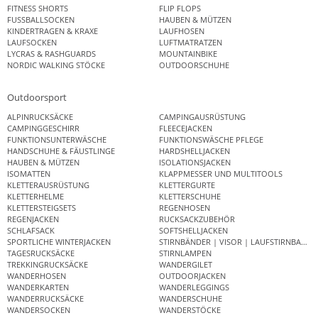
FITNESS SHORTS
FLIP FLOPS
FUSSBALLSOCKEN
HAUBEN & MÜTZEN
KINDERTRAGEN & KRAXE
LAUFHOSEN
LAUFSOCKEN
LUFTMATRATZEN
LYCRAS & RASHGUARDS
MOUNTAINBIKE
NORDIC WALKING STÖCKE
OUTDOORSCHUHE
Outdoorsport
ALPINRUCKSÄCKE
CAMPINGAUSRÜSTUNG
CAMPINGGESCHIRR
FLEECEJACKEN
FUNKTIONSUNTERWÄSCHE
FUNKTIONSWÄSCHE PFLEGE
HANDSCHUHE & FÄUSTLINGE
HARDSHELLJACKEN
HAUBEN & MÜTZEN
ISOLATIONSJACKEN
ISOMATTEN
KLAPPMESSER UND MULTITOOLS
KLETTERAUSRÜSTUNG
KLETTERGURTE
KLETTERHELME
KLETTERSCHUHE
KLETTERSTEIGSETS
REGENHOSEN
REGENJACKEN
RUCKSACKZUBEHÖR
SCHLAFSACK
SOFTSHELLJACKEN
SPORTLICHE WINTERJACKEN
STIRNBÄNDER | VISOR | LAUFSTIRNBAND
TAGESRUCKSÄCKE
STIRNLAMPEN
TREKKINGRUCKSÄCKE
WANDERGILET
WANDERHOSEN
OUTDOORJACKEN
WANDERKARTEN
WANDERLEGGINGS
WANDERRUCKSÄCKE
WANDERSCHUHE
WANDERSOCKEN
WANDERSTÖCKE