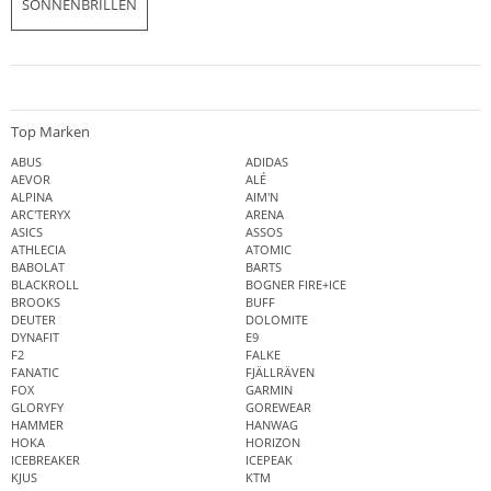
SONNENBRILLEN
Top Marken
ABUS
ADIDAS
AEVOR
ALÉ
ALPINA
AIM'N
ARC'TERYX
ARENA
ASICS
ASSOS
ATHLECIA
ATOMIC
BABOLAT
BARTS
BLACKROLL
BOGNER FIRE+ICE
BROOKS
BUFF
DEUTER
DOLOMITE
DYNAFIT
E9
F2
FALKE
FANATIC
FJÄLLRÄVEN
FOX
GARMIN
GLORYFY
GOREWEAR
HAMMER
HANWAG
HOKA
HORIZON
ICEBREAKER
ICEPEAK
KJUS
KTM