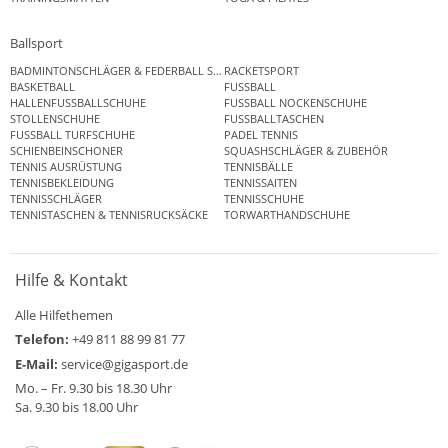
Ballsport
BADMINTONSCHLÄGER & FEDERBALL SETS
RACKETSPORT
BASKETBALL
FUSSBALL
HALLENFUSSBALLSCHUHE
FUSSBALL NOCKENSCHUHE
STOLLENSCHUHE
FUSSBALLTASCHEN
FUSSBALL TURFSCHUHE
PADEL TENNIS
SCHIENBEINSCHONER
SQUASHSCHLÄGER & ZUBEHÖR
TENNIS AUSRÜSTUNG
TENNISBÄLLE
TENNISBEKLEIDUNG
TENNISSAITEN
TENNISSCHLÄGER
TENNISSCHUHE
TENNISTASCHEN & TENNISRUCKSÄCKE
TORWARTHANDSCHUHE
Hilfe & Kontakt
Alle Hilfethemen
Telefon:
+49 811 88 99 81 77
E-Mail:
service@gigasport.de
Mo. – Fr. 9.30 bis 18.30 Uhr
Sa. 9.30 bis 18.00 Uhr