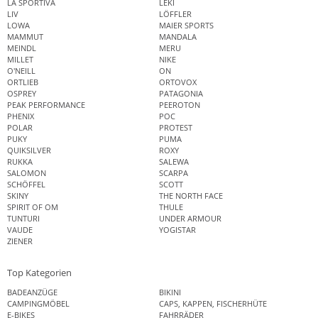
LA SPORTIVA
LEKI
LIV
LÖFFLER
LOWA
MAIER SPORTS
MAMMUT
MANDALA
MEINDL
MERU
MILLET
NIKE
O'NEILL
ON
ORTLIEB
ORTOVOX
OSPREY
PATAGONIA
PEAK PERFORMANCE
PEEROTON
PHENIX
POC
POLAR
PROTEST
PUKY
PUMA
QUIKSILVER
ROXY
RUKKA
SALEWA
SALOMON
SCARPA
SCHÖFFEL
SCOTT
SKINY
THE NORTH FACE
SPIRIT OF OM
THULE
TUNTURI
UNDER ARMOUR
VAUDE
YOGISTAR
ZIENER
Top Kategorien
BADEANZÜGE
BIKINI
CAMPINGMÖBEL
CAPS, KAPPEN, FISCHERHÜTE
E-BIKES
FAHRRÄDER