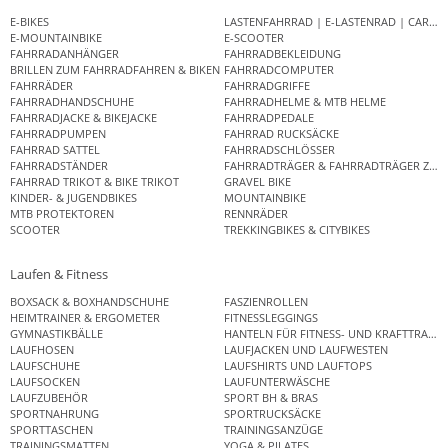
E-BIKES
LASTENFAHRRAD | E-LASTENRAD | CAR
E-MOUNTAINBIKE
E-SCOOTER
FAHRRADANHÄNGER
FAHRRADBEKLEIDUNG
BRILLEN ZUM FAHRRADFAHREN & BIKEN
FAHRRADCOMPUTER
FAHRRÄDER
FAHRRADGRIFFE
FAHRRADHANDSCHUHE
FAHRRADHELME & MTB HELME
FAHRRADJACKE & BIKEJACKE
FAHRRADPEDALE
FAHRRADPUMPEN
FAHRRAD RUCKSÄCKE
FAHRRAD SATTEL
FAHRRADSCHLÖSSER
FAHRRADSTÄNDER
FAHRRADTRÄGER & FAHRRADTRÄGER ZUB
FAHRRAD TRIKOT & BIKE TRIKOT
GRAVEL BIKE
KINDER- & JUGENDBIKES
MOUNTAINBIKE
MTB PROTEKTOREN
RENNRÄDER
SCOOTER
TREKKINGBIKES & CITYBIKES
Laufen & Fitness
BOXSACK & BOXHANDSCHUHE
FASZIENROLLEN
HEIMTRAINER & ERGOMETER
FITNESSLEGGINGS
GYMNASTIKBÄLLE
HANTELN FÜR FITNESS- UND KRAFTTRAINI
LAUFHOSEN
LAUFJACKEN UND LAUFWESTEN
LAUFSCHUHE
LAUFSHIRTS UND LAUFTOPS
LAUFSOCKEN
LAUFUNTERWÄSCHE
LAUFZUBEHÖR
SPORT BH & BRAS
SPORTNAHRUNG
SPORTRUCKSÄCKE
SPORTTASCHEN
TRAININGSANZÜGE
TRAININGSMATTEN
YOGA & PILATES