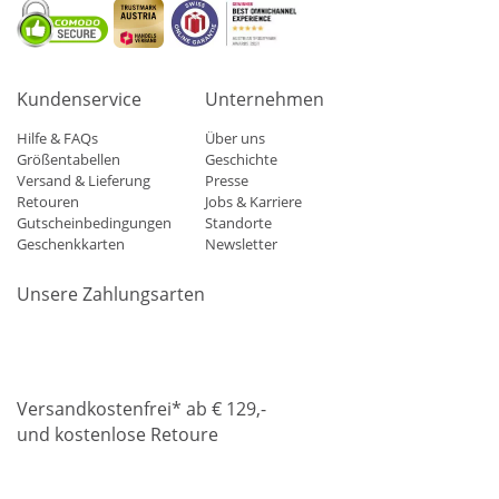
Kundenservice
Unternehmen
Hilfe & FAQs
Über uns
Größentabellen
Geschichte
Versand & Lieferung
Presse
Retouren
Jobs & Karriere
Gutscheinbedingungen
Standorte
Geschenkkarten
Newsletter
Unsere Zahlungsarten
Klarna
Mastercard
Visa
Diners
Applepay
Amazon
Paypa
Versandkostenfrei* ab € 129,-
und kostenlose Retoure
DHL
Gebrüder Weiss