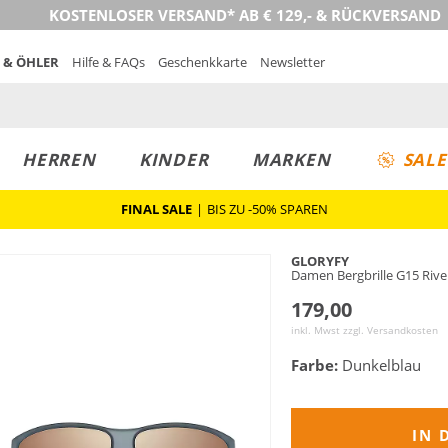
KOSTENLOSER VERSAND* AB € 129,- & RÜCKVERSAND
 & ÖHLER
Hilfe & FAQs
Geschenkkarte
Newsletter
HERREN
KINDER
MARKEN
SALE
FINAL SALE
|
BIS ZU -50% SPAREN
GLORYFY
Damen Bergbrille G15 Rive
179,00
inkl. Mwst zzgl.
Versandkosten
Farbe:
Dunkelblau
IN 