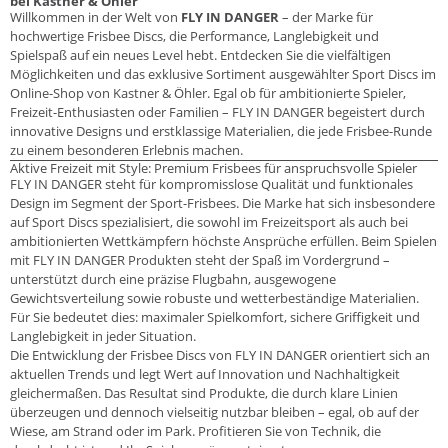
bei Kastner & Öhler
Willkommen in der Welt von
FLY IN DANGER
– der Marke für
hochwertige Frisbee Discs, die Performance, Langlebigkeit und
Spielspaß auf ein neues Level hebt. Entdecken Sie die vielfältigen
Möglichkeiten und das exklusive Sortiment ausgewählter Sport Discs im
Online-Shop von Kastner & Öhler. Egal ob für ambitionierte Spieler,
Freizeit-Enthusiasten oder Familien – FLY IN DANGER begeistert durch
innovative Designs und erstklassige Materialien, die jede Frisbee-Runde
zu einem besonderen Erlebnis machen.
Aktive Freizeit mit Style: Premium Frisbees für anspruchsvolle Spieler
FLY IN DANGER steht für kompromisslose Qualität und funktionales
Design im Segment der Sport-Frisbees. Die Marke hat sich insbesondere
auf Sport Discs spezialisiert, die sowohl im Freizeitsport als auch bei
ambitionierten Wettkämpfern höchste Ansprüche erfüllen. Beim Spielen
mit FLY IN DANGER Produkten steht der Spaß im Vordergrund –
unterstützt durch eine präzise Flugbahn, ausgewogene
Gewichtsverteilung sowie robuste und wetterbeständige Materialien.
Für Sie bedeutet dies: maximaler Spielkomfort, sichere Griffigkeit und
Langlebigkeit in jeder Situation.
Die Entwicklung der Frisbee Discs von FLY IN DANGER orientiert sich an
aktuellen Trends und legt Wert auf Innovation und Nachhaltigkeit
gleichermaßen. Das Resultat sind Produkte, die durch klare Linien
überzeugen und dennoch vielseitig nutzbar bleiben – egal, ob auf der
Wiese, am Strand oder im Park. Profitieren Sie von Technik, die