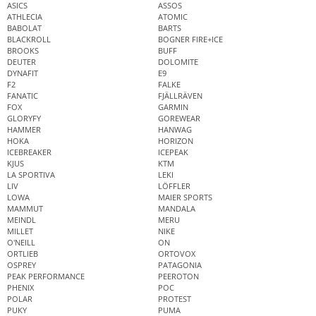
ASICS
ASSOS
ATHLECIA
ATOMIC
BABOLAT
BARTS
BLACKROLL
BOGNER FIRE+ICE
BROOKS
BUFF
DEUTER
DOLOMITE
DYNAFIT
E9
F2
FALKE
FANATIC
FJÄLLRÄVEN
FOX
GARMIN
GLORYFY
GOREWEAR
HAMMER
HANWAG
HOKA
HORIZON
ICEBREAKER
ICEPEAK
KJUS
KTM
LA SPORTIVA
LEKI
LIV
LÖFFLER
LOWA
MAIER SPORTS
MAMMUT
MANDALA
MEINDL
MERU
MILLET
NIKE
O'NEILL
ON
ORTLIEB
ORTOVOX
OSPREY
PATAGONIA
PEAK PERFORMANCE
PEEROTON
PHENIX
POC
POLAR
PROTEST
PUKY
PUMA