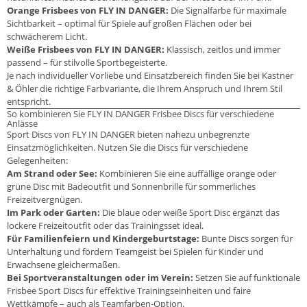
Orange Frisbees von FLY IN DANGER:
Die Signalfarbe für maximale
Sichtbarkeit – optimal für Spiele auf großen Flächen oder bei
schwächerem Licht.
Weiße Frisbees von FLY IN DANGER:
Klassisch, zeitlos und immer
passend – für stilvolle Sportbegeisterte.
Je nach individueller Vorliebe und Einsatzbereich finden Sie bei Kastner
& Öhler die richtige Farbvariante, die Ihrem Anspruch und Ihrem Stil
entspricht.
So kombinieren Sie FLY IN DANGER Frisbee Discs für verschiedene
Anlässe
Sport Discs von FLY IN DANGER bieten nahezu unbegrenzte
Einsatzmöglichkeiten. Nutzen Sie die Discs für verschiedene
Gelegenheiten:
Am Strand oder See:
Kombinieren Sie eine auffällige orange oder
grüne Disc mit Badeoutfit und Sonnenbrille für sommerliches
Freizeitvergnügen.
Im Park oder Garten:
Die blaue oder weiße Sport Disc ergänzt das
lockere Freizeitoutfit oder das Trainingsset ideal.
Für Familienfeiern und Kindergeburtstage:
Bunte Discs sorgen für
Unterhaltung und fördern Teamgeist bei Spielen für Kinder und
Erwachsene gleichermaßen.
Bei Sportveranstaltungen oder im Verein:
Setzen Sie auf funktionale
Frisbee Sport Discs für effektive Trainingseinheiten und faire
Wettkämpfe – auch als Teamfarben-Option.