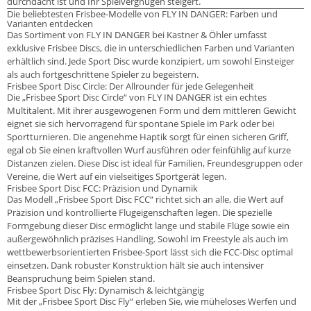
durchdacht ist und Ihr Spielvergnügen steigert.
Die beliebtesten Frisbee-Modelle von FLY IN DANGER: Farben und
Varianten entdecken
Das Sortiment von FLY IN DANGER bei Kastner & Öhler umfasst
exklusive Frisbee Discs, die in unterschiedlichen Farben und Varianten
erhältlich sind. Jede Sport Disc wurde konzipiert, um sowohl Einsteiger
als auch fortgeschrittene Spieler zu begeistern.
Frisbee Sport Disc Circle: Der Allrounder für jede Gelegenheit
Die „Frisbee Sport Disc Circle“ von FLY IN DANGER ist ein echtes
Multitalent. Mit ihrer ausgewogenen Form und dem mittleren Gewicht
eignet sie sich hervorragend für spontane Spiele im Park oder bei
Sportturnieren. Die angenehme Haptik sorgt für einen sicheren Griff,
egal ob Sie einen kraftvollen Wurf ausführen oder feinfühlig auf kurze
Distanzen zielen. Diese Disc ist ideal für Familien, Freundesgruppen oder
Vereine, die Wert auf ein vielseitiges Sportgerät legen.
Frisbee Sport Disc FCC: Präzision und Dynamik
Das Modell „Frisbee Sport Disc FCC“ richtet sich an alle, die Wert auf
Präzision und kontrollierte Flugeigenschaften legen. Die spezielle
Formgebung dieser Disc ermöglicht lange und stabile Flüge sowie ein
außergewöhnlich präzises Handling. Sowohl im Freestyle als auch im
wettbewerbsorientierten Frisbee-Sport lässt sich die FCC-Disc optimal
einsetzen. Dank robuster Konstruktion hält sie auch intensiver
Beanspruchung beim Spielen stand.
Frisbee Sport Disc Fly: Dynamisch & leichtgängig
Mit der „Frisbee Sport Disc Fly“ erleben Sie, wie müheloses Werfen und