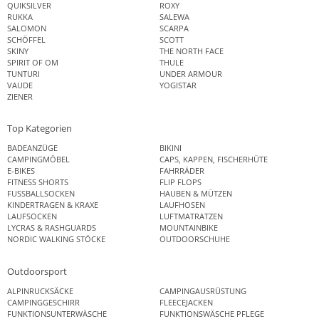
QUIKSILVER
ROXY
RUKKA
SALEWA
SALOMON
SCARPA
SCHÖFFEL
SCOTT
SKINY
THE NORTH FACE
SPIRIT OF OM
THULE
TUNTURI
UNDER ARMOUR
VAUDE
YOGISTAR
ZIENER
Top Kategorien
BADEANZÜGE
BIKINI
CAMPINGMÖBEL
CAPS, KAPPEN, FISCHERHÜTE
E-BIKES
FAHRRÄDER
FITNESS SHORTS
FLIP FLOPS
FUSSBALLSOCKEN
HAUBEN & MÜTZEN
KINDERTRAGEN & KRAXE
LAUFHOSEN
LAUFSOCKEN
LUFTMATRATZEN
LYCRAS & RASHGUARDS
MOUNTAINBIKE
NORDIC WALKING STÖCKE
OUTDOORSCHUHE
Outdoorsport
ALPINRUCKSÄCKE
CAMPINGAUSRÜSTUNG
CAMPINGGESCHIRR
FLEECEJACKEN
FUNKTIONSUNTERWÄSCHE
FUNKTIONSWÄSCHE PFLEGE