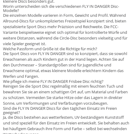
kleinere Discs besonders gut.
Worin unterscheiden sich die verschiedenen FLY IN DANGER Disc-
Modelle?
Die einzelnen Modelle variieren in Form, Gewicht und Profil. Während
Allround-Discs für unkompliziertes Freizeitspiel konzipiert sind, bieten
spezialisierte Sport Discs mehr Präzision und Reichweite. Die FCC-
Variante beispielsweise eignet sich optimal für kontrollierte Würfe und
weitere Distanzen, während die Circle-Disc besonders vielseitig und für
viele Spieler geeignet ist.
Welche Passform und Größe ist die Richtige für mich?
Die Sport Discs von FLY IN DANGER sind so konzipiert, dass sie sowohl
Erwachsenen als auch Kindern gut in der Hand liegen. Achten Sie auf
den Durchmesser – Standardgrößen sind für Jugendliche und
Erwachsene optimal, etwas kleinere Modelle erleichtern Kindern das
Werfen und Fangen.
Wie pflege ich meine FLY IN DANGER Frisbee Disc richtig?
Reinigen Sie die Sport Disc regelmäßig mit einem feuchten Tuch und
bewahren Sie sie an einem schattigen Ort auf, um Material und Farben
zu schützen. Vermeiden Sie starke Hitze oder das Lagern in direkter
Sonne, um Verformungen und Verfärbungen vorzubeugen.
Sind die FLY IN DANGER Discs für den täglichen Einsatz im Freien
geeignet?
Ja, die Discs bestehen aus wetterfestem, UV-beständigem Kunststoff
und sind speziell für den Einsatz im Freien entwickelt. Sie behalten auch
bei häufigem Gebrauch ihre Form und Farbe – selbst bei wechselnden