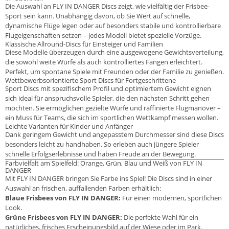
Die Auswahl an FLY IN DANGER Discs zeigt, wie vielfältig der Frisbee-
Sport sein kann. Unabhängig davon, ob Sie Wert auf schnelle,
dynamische Flüge legen oder auf besonders stabile und kontrollierbare
Flugeigenschaften setzen – jedes Modell bietet spezielle Vorzüge.
Klassische Allround-Discs für Einsteiger und Familien
Diese Modelle überzeugen durch eine ausgewogene Gewichtsverteilung,
die sowohl weite Würfe als auch kontrolliertes Fangen erleichtert.
Perfekt, um spontane Spiele mit Freunden oder der Familie zu genießen.
Wettbewerbsorientierte Sport Discs für Fortgeschrittene
Sport Discs mit spezifischem Profil und optimiertem Gewicht eignen
sich ideal für anspruchsvolle Spieler, die den nächsten Schritt gehen
möchten. Sie ermöglichen gezielte Würfe und raffinierte Flugmanöver –
ein Muss für Teams, die sich im sportlichen Wettkampf messen wollen.
Leichte Varianten für Kinder und Anfänger
Dank geringem Gewicht und angepasstem Durchmesser sind diese Discs
besonders leicht zu handhaben. So erleben auch jüngere Spieler
schnelle Erfolgserlebnisse und haben Freude an der Bewegung.
Farbvielfalt am Spielfeld: Orange, Grün, Blau und Weiß von FLY IN
DANGER
Mit FLY IN DANGER bringen Sie Farbe ins Spiel! Die Discs sind in einer
Auswahl an frischen, auffallenden Farben erhältlich:
Blaue Frisbees von FLY IN DANGER:
Für einen modernen, sportlichen
Look.
Grüne Frisbees von FLY IN DANGER:
Die perfekte Wahl für ein
natürliches, frisches Erscheinungsbild auf der Wiese oder im Park.