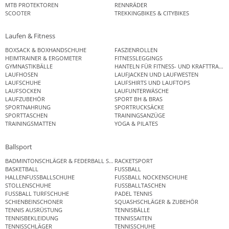
MTB PROTEKTOREN
RENNRÄDER
SCOOTER
TREKKINGBIKES & CITYBIKES
Laufen & Fitness
BOXSACK & BOXHANDSCHUHE
FASZIENROLLEN
HEIMTRAINER & ERGOMETER
FITNESSLEGGINGS
GYMNASTIKBÄLLE
HANTELN FÜR FITNESS- UND KRAFTTRAINI
LAUFHOSEN
LAUFJACKEN UND LAUFWESTEN
LAUFSCHUHE
LAUFSHIRTS UND LAUFTOPS
LAUFSOCKEN
LAUFUNTERWÄSCHE
LAUFZUBEHÖR
SPORT BH & BRAS
SPORTNAHRUNG
SPORTRUCKSÄCKE
SPORTTASCHEN
TRAININGSANZÜGE
TRAININGSMATTEN
YOGA & PILATES
Ballsport
BADMINTONSCHLÄGER & FEDERBALL SETS
RACKETSPORT
BASKETBALL
FUSSBALL
HALLENFUSSBALLSCHUHE
FUSSBALL NOCKENSCHUHE
STOLLENSCHUHE
FUSSBALLTASCHEN
FUSSBALL TURFSCHUHE
PADEL TENNIS
SCHIENBEINSCHONER
SQUASHSCHLÄGER & ZUBEHÖR
TENNIS AUSRÜSTUNG
TENNISBÄLLE
TENNISBEKLEIDUNG
TENNISSAITEN
TENNISSCHLÄGER
TENNISSCHUHE