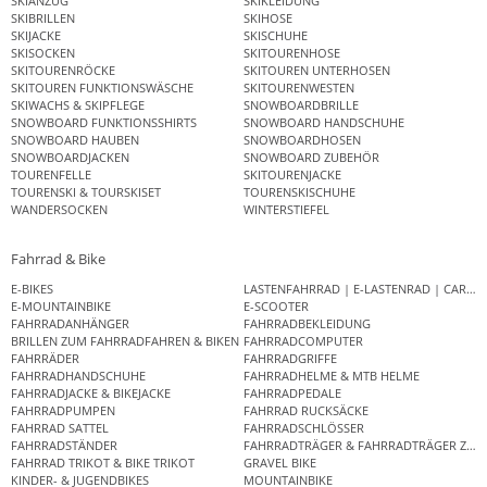
SKIANZUG
SKIKLEIDUNG
SKIBRILLEN
SKIHOSE
SKIJACKE
SKISCHUHE
SKISOCKEN
SKITOURENHOSE
SKITOURENRÖCKE
SKITOUREN UNTERHOSEN
SKITOUREN FUNKTIONSWÄSCHE
SKITOURENWESTEN
SKIWACHS & SKIPFLEGE
SNOWBOARDBRILLE
SNOWBOARD FUNKTIONSSHIRTS
SNOWBOARD HANDSCHUHE
SNOWBOARD HAUBEN
SNOWBOARDHOSEN
SNOWBOARDJACKEN
SNOWBOARD ZUBEHÖR
TOURENFELLE
SKITOURENJACKE
TOURENSKI & TOURSKISET
TOURENSKISCHUHE
WANDERSOCKEN
WINTERSTIEFEL
Fahrrad & Bike
E-BIKES
LASTENFAHRRAD | E-LASTENRAD | CAR
E-MOUNTAINBIKE
E-SCOOTER
FAHRRADANHÄNGER
FAHRRADBEKLEIDUNG
BRILLEN ZUM FAHRRADFAHREN & BIKEN
FAHRRADCOMPUTER
FAHRRÄDER
FAHRRADGRIFFE
FAHRRADHANDSCHUHE
FAHRRADHELME & MTB HELME
FAHRRADJACKE & BIKEJACKE
FAHRRADPEDALE
FAHRRADPUMPEN
FAHRRAD RUCKSÄCKE
FAHRRAD SATTEL
FAHRRADSCHLÖSSER
FAHRRADSTÄNDER
FAHRRADTRÄGER & FAHRRADTRÄGER ZUB
FAHRRAD TRIKOT & BIKE TRIKOT
GRAVEL BIKE
KINDER- & JUGENDBIKES
MOUNTAINBIKE