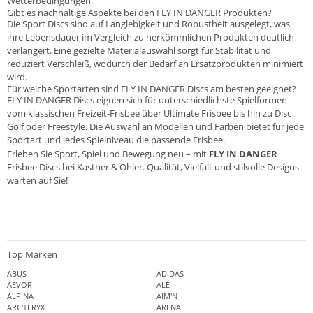
Wetterbedingungen.
Gibt es nachhaltige Aspekte bei den FLY IN DANGER Produkten?
Die Sport Discs sind auf Langlebigkeit und Robustheit ausgelegt, was
ihre Lebensdauer im Vergleich zu herkömmlichen Produkten deutlich
verlängert. Eine gezielte Materialauswahl sorgt für Stabilität und
reduziert Verschleiß, wodurch der Bedarf an Ersatzprodukten minimiert
wird.
Für welche Sportarten sind FLY IN DANGER Discs am besten geeignet?
FLY IN DANGER Discs eignen sich für unterschiedlichste Spielformen –
vom klassischen Freizeit-Frisbee über Ultimate Frisbee bis hin zu Disc
Golf oder Freestyle. Die Auswahl an Modellen und Farben bietet für jede
Sportart und jedes Spielniveau die passende Frisbee.
Erleben Sie Sport, Spiel und Bewegung neu – mit
FLY IN DANGER
Frisbee Discs bei Kastner & Öhler. Qualität, Vielfalt und stilvolle Designs
warten auf Sie!
Top Marken
ABUS
ADIDAS
AEVOR
ALÉ
ALPINA
AIM'N
ARC'TERYX
ARENA