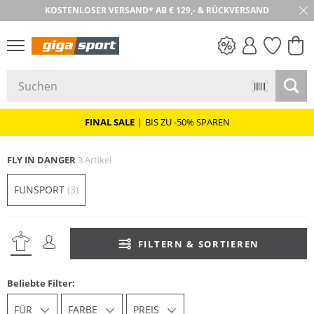
KOSTENLOSER VERSAND* AB € 129,- & RÜCKVERSAND
30 TAGE RÜCKGABE
PREIS & WERT
SALE
FINAL SALE
|
BIS ZU -50% SPAREN
FLY IN DANGER
3 Artikel
FUNSPORT
(3)
FILTERN & SORTIEREN
Beliebte Filter:
FÜR
FARBE
PREIS