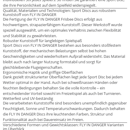
die Ihre Persönlichkeit auf dem Spielfeld widerspiegelt.
Qualität, Materialien und Technologien: Sport Discs aus robustem
Kunststoff von FLY IN DANGER
Die Fertigung der FLY IN DANGER Frisbee Discs erfolgt aus
hochwertigem, strapazierfähigem Kunststoff. Dieser Werkstoff wurde
speziell ausgewählt, um ein optimales Verhältnis zwischen Flexibilität
und Stabilität zu gewährleisten.
Robuster Kunststoff für langlebigen Spielspaß
Sport Discs von FLY IN DANGER bestehen aus besonders stoßfestem
Kunststoff, der mechanischen Belastungen selbst bei hohen
Geschwindigkeiten und wiederholtem Aufprall widersteht. Das Material
bleibt auch nach langer Nutzung formstabil und sorgt für
gleichbleibende Flugeigenschaften.
Ergonomische Haptik und griffige Oberflächen
Dank gezielt strukturierter Oberflächen liegt jede Sport Disc bei jedem
Wetter optimal in der Hand. Auch bei schweißnassen Händen oder
feuchten Bedingungen behalten Sie die volle Kontrolle – ein
entscheidender Vorteil sowohl im Freizeitspiel als auch bei Turnieren.
Wetterfest und UV-beständig
Die verarbeiteten Kunststoffe sind besonders unempfindlich gegenüber
Feuchtigkeit, Sonne und Temperaturschwankungen. Dadurch behalten
die FLY IN DANGER Discs ihre leuchtenden Farben, Struktur und
Funktionalität auch bei Dauereinsatz im Freien.
Verschiedene Formen und Gewichtsklassen: FLY IN DANGER Varianten
im Überblick