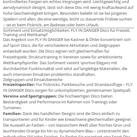
kontrolliertes Fangen ein echtes Vergnügen wird. Leichtgewichtig und
aerodynamisch designt, lässt sich diese Disc mit wenig Kraftaufwand auf
hohe Geschwindigkeit bringen. Besonders beliebt ist sie bei jüngeren
Spielern und allen, die eine wendige, leicht zu steuernde Frisbee suchen
– sei es beim Picknick, am Badesee oder beim Urlaub.
Sortiment und Einsatzmöglichkeiten: FLY IN DANGER Discs für Freizeit,
Training und Wettkampf
Das Angebot von FLY IN DANGER bei Kastner & Öhler konzentriert sich
auf Sport Discs, die für verschiedene Aktivitäten und Zielgruppen
entwickelt wurden. Die Discs eignen sich gleichermaßen für
Freizeitspiele, Strukturtraining in Vereinen sowie für ambitionierte
Wettkampfsportler. Das Sortiment vereint sportive Eleganz mit
durchdachter Funktionalität und setzt auf langlebige Materialien, die
auch intensiven Einsätzen problemlos standhalten.
Zielgruppen und Einsatzbereiche
Freizeitsportler:
Für Picknicks, Parkbesuche und Strandausflüge – FLY
IN DANGER Discs sorgen für unkomplizierten, gemeinsamen Spielspaß.
Vereine und Sportgruppen:
Die hochwertigen Discs bieten
Beständigkeit und Performance im Rahmen von Trainings oder
Turnieren.
Familien:
Dank des handlichen Designs sind die Discs einfach zu
transportieren und für Kinder wie Erwachsene gleichermaßen geeignet.
Die Auswahl an Farben – von klassischem Weiß über frisches Grün und
leuchtendes Orange bis hin zu dynamischem Blau – unterstreicht den
individuellen Stil jedes Spielers. So finden Sie garantiert eine Sport Disc,