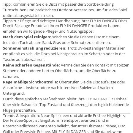
Tipp: Kombinieren Sie die Discs mit passender Sportbekleidung,
Turnschuhen und praktischen Outdoor-Accessoires, um für jedes Spiel
optimal ausgestattet zu sein.
Tipps zur Pflege und richtigen Handhabung Ihrer FLY IN DANGER Discs
Damit Sie lange Freude an Ihren FLY IN DANGER Produkten haben,
empfehlen wir folgende Pflege- und Nutzungstipps:
Nach dem Spiel reinigen:
Wischen Sie die Frisbee Disc mit einem
feuchten Tuch ab, um Sand, Gras oder Schmutz zu entfernen.
Sonneneinstrahlung reduzieren:
Trotz UV-beständiger Materialien
empfiehlt es sich, die Discs bei Nichtgebrauch im Schatten oder in der
Tasche aufzubewahren.
Keine scharfen Gegenstände:
Vermeiden Sie den Kontakt mit spitzen
Steinen oder anderen harten Oberflächen, um die Oberfläche zu
schonen.
Regelmäßige Sichtkontrolle:
Überprüfen Sie die Disc auf Risse oder
Ausbrüche – insbesondere nach intensiven Spielen auf hartem
Untergrund.
Durch diese einfachen Maßnahmen bleibt Ihre FLY IN DANGER Frisbee
über viele Saisons in Top-Zustand und überzeugt durch gleichbleibende
Flugeigenschaften.
Trends & Inspiration: Neue Spielideen und aktuelle Frisbee-Highlights
Der Frisbee-Sport ist längst zum Trendsport avanciert und in
unterschiedlichsten Varianten beliebt, darunter Ultimate Frisbee, Disc
Golf oder Freestyle Frisbee. Mit FLY IN DANGER sind Sie dabei, wenn