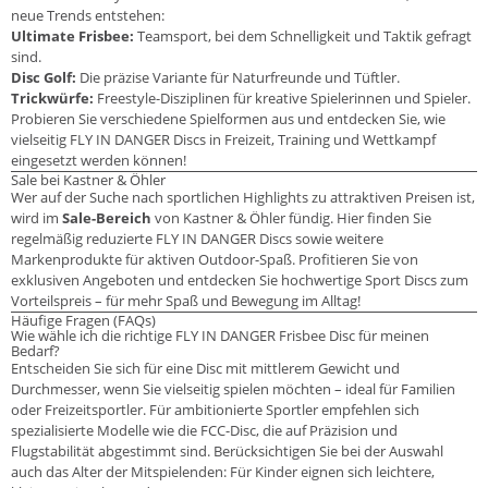
neue Trends entstehen:
Ultimate Frisbee:
Teamsport, bei dem Schnelligkeit und Taktik gefragt
sind.
Disc Golf:
Die präzise Variante für Naturfreunde und Tüftler.
Trickwürfe:
Freestyle-Disziplinen für kreative Spielerinnen und Spieler.
Probieren Sie verschiedene Spielformen aus und entdecken Sie, wie
vielseitig FLY IN DANGER Discs in Freizeit, Training und Wettkampf
eingesetzt werden können!
Sale bei Kastner & Öhler
Wer auf der Suche nach sportlichen Highlights zu attraktiven Preisen ist,
wird im
Sale-Bereich
von Kastner & Öhler fündig. Hier finden Sie
regelmäßig reduzierte FLY IN DANGER Discs sowie weitere
Markenprodukte für aktiven Outdoor-Spaß. Profitieren Sie von
exklusiven Angeboten und entdecken Sie hochwertige Sport Discs zum
Vorteilspreis – für mehr Spaß und Bewegung im Alltag!
Häufige Fragen (FAQs)
Wie wähle ich die richtige FLY IN DANGER Frisbee Disc für meinen
Bedarf?
Entscheiden Sie sich für eine Disc mit mittlerem Gewicht und
Durchmesser, wenn Sie vielseitig spielen möchten – ideal für Familien
oder Freizeitsportler. Für ambitionierte Sportler empfehlen sich
spezialisierte Modelle wie die FCC-Disc, die auf Präzision und
Flugstabilität abgestimmt sind. Berücksichtigen Sie bei der Auswahl
auch das Alter der Mitspielenden: Für Kinder eignen sich leichtere,