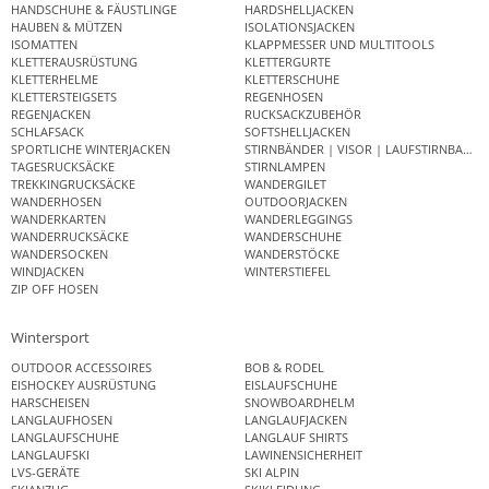
HANDSCHUHE & FÄUSTLINGE
HARDSHELLJACKEN
HAUBEN & MÜTZEN
ISOLATIONSJACKEN
ISOMATTEN
KLAPPMESSER UND MULTITOOLS
KLETTERAUSRÜSTUNG
KLETTERGURTE
KLETTERHELME
KLETTERSCHUHE
KLETTERSTEIGSETS
REGENHOSEN
REGENJACKEN
RUCKSACKZUBEHÖR
SCHLAFSACK
SOFTSHELLJACKEN
SPORTLICHE WINTERJACKEN
STIRNBÄNDER | VISOR | LAUFSTIRNBAND
TAGESRUCKSÄCKE
STIRNLAMPEN
TREKKINGRUCKSÄCKE
WANDERGILET
WANDERHOSEN
OUTDOORJACKEN
WANDERKARTEN
WANDERLEGGINGS
WANDERRUCKSÄCKE
WANDERSCHUHE
WANDERSOCKEN
WANDERSTÖCKE
WINDJACKEN
WINTERSTIEFEL
ZIP OFF HOSEN
Wintersport
OUTDOOR ACCESSOIRES
BOB & RODEL
EISHOCKEY AUSRÜSTUNG
EISLAUFSCHUHE
HARSCHEISEN
SNOWBOARDHELM
LANGLAUFHOSEN
LANGLAUFJACKEN
LANGLAUFSCHUHE
LANGLAUF SHIRTS
LANGLAUFSKI
LAWINENSICHERHEIT
LVS-GERÄTE
SKI ALPIN