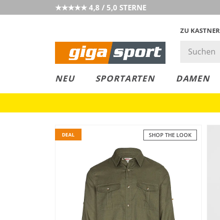
★★★★★ 4,8 / 5,0 STERNE
ZU KASTNER
MUST-HAVE
PREIS & WERT
SALE
NEU
SPORTARTEN
DAMEN
DEAL
SHOP THE LOOK