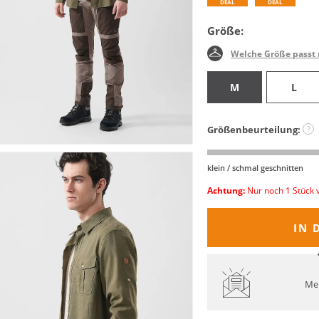
DEAL
DEAL
Größe:
Welche Größe passt 
M
L
Größenbeurteilung:
?
klein / schmal geschnitten
Achtung:
Nur noch 1 Stück 
IN 
Mel