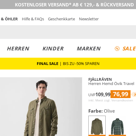
KOSTENLOSER VERSAND* AB € 129,- & RÜCKVERSAND
 & ÖHLER
Hilfe & FAQs
Geschenkkarte
Newsletter
HERREN
KINDER
MARKEN
SALE
FINAL SALE
|
BIS ZU -50% SPAREN
FJÄLLRÄVEN
Herren Hemd Övik Travel
76,99
109,99
J
UVP
inkl. Mwst zzgl.
Versandkosten
Farbe:
Olive