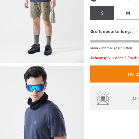
S
M
Größenbeurteilung:
?
klein / schmal geschnitten
Achtung:
Nur noch 3 Stück 
IN 
Mel