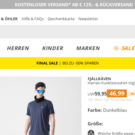
KOSTENLOSER VERSAND* AB € 129,- & RÜCKVERSAND
 & ÖHLER
Hilfe & FAQs
Geschenkkarte
Newsletter
HERREN
KINDER
MARKEN
SALE
FINAL SALE
|
BIS ZU -50% SPAREN
FJÄLLRÄVEN
Herren Funktionsshirt Hig
46,99
59,95
Jet
UVP
inkl. Mwst zzgl.
Versandkosten
Farbe:
Dunkelblau
Größe:
Welche Größe passt 