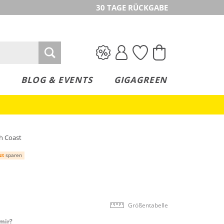
30 TAGE RÜCKGABE
BLOG & EVENTS
GIGAGREEN
h Coast
zt
sparen
Größentabelle
mir?