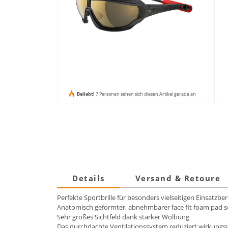
Beliebt!
7 Personen sehen sich diesen Artikel gerade an
Details
Versand & Retoure
Perfekte Sportbrille für besonders vielseitigen Einsatzbe
Anatomisch geformter, abnehmbarer face fit foam pad sc
Sehr großes Sichtfeld dank starker Wölbung
Das durchdachte Ventilationssystem reduziert wirkungsv