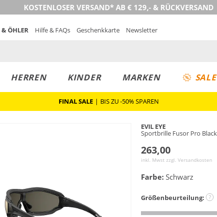
KOSTENLOSER VERSAND* AB € 129,- & RÜCKVERSAND
 & ÖHLER
Hilfe & FAQs
Geschenkkarte
Newsletter
HERREN
KINDER
MARKEN
SALE
FINAL SALE
|
BIS ZU -50% SPAREN
EVIL EYE
Sportbrille Fusor Pro Blac
263,00
inkl. Mwst zzgl.
Versandkosten
Farbe:
Schwarz
Größenbeurteilung:
?