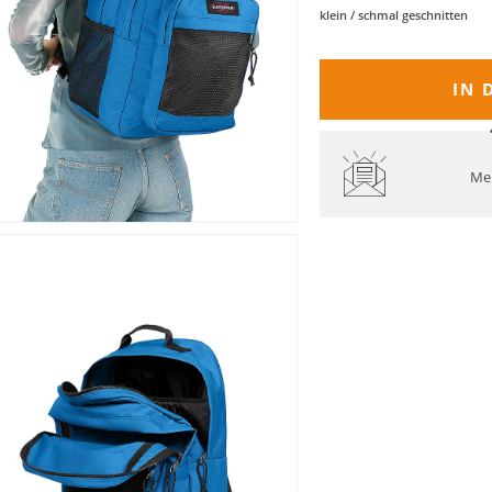
klein / schmal geschnitten
IN 
Mel