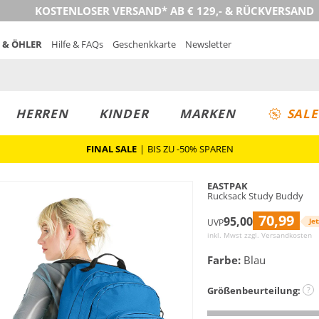
KOSTENLOSER VERSAND* AB € 129,- & RÜCKVERSAND
 & ÖHLER
Hilfe & FAQs
Geschenkkarte
Newsletter
HERREN
KINDER
MARKEN
SALE
FINAL SALE
|
BIS ZU -50% SPAREN
EASTPAK
Rucksack Study Buddy
70,99
95,00
Jet
UVP
inkl. Mwst zzgl.
Versandkosten
Farbe:
Blau
Größenbeurteilung:
?