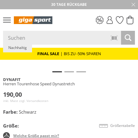
30 TAGE RÜCKGABE
PREIS & WERT
SALE
Nachhaltig
FINAL SALE
|
BIS ZU -50% SPAREN
DYNAFIT
Herren Tourenhose Speed Dynastretch
190,00
inkl. Mwst zzgl.
Versandkosten
Farbe:
Schwarz
Größe:
Größentabelle
Welche Größe passt mir?