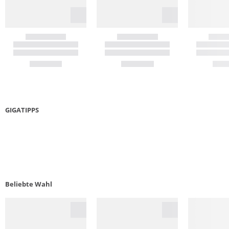
GIGATIPPS
NACHHALTIGE WANDERTIPPS
DAUN
PFLEG
Beliebte Wahl