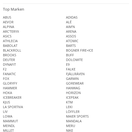
Top Marken
ABUS
ADIDAS
AEVOR
ALÉ
ALPINA
AIM'N
ARC'TERYX
ARENA
ASICS
ASSOS
ATHLECIA
ATOMIC
BABOLAT
BARTS
BLACKROLL
BOGNER FIRE+ICE
BROOKS
BUFF
DEUTER
DOLOMITE
DYNAFIT
E9
F2
FALKE
FANATIC
FJÄLLRÄVEN
FOX
GARMIN
GLORYFY
GOREWEAR
HAMMER
HANWAG
HOKA
HORIZON
ICEBREAKER
ICEPEAK
KJUS
KTM
LA SPORTIVA
LEKI
LIV
LÖFFLER
LOWA
MAIER SPORTS
MAMMUT
MANDALA
MEINDL
MERU
MILLET
NIKE