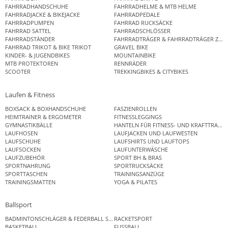
FAHRRADHANDSCHUHE
FAHRRADHELME & MTB HELME
FAHRRADJACKE & BIKEJACKE
FAHRRADPEDALE
FAHRRADPUMPEN
FAHRRAD RUCKSÄCKE
FAHRRAD SATTEL
FAHRRADSCHLÖSSER
FAHRRADSTÄNDER
FAHRRADTRÄGER & FAHRRADTRÄGER ZUB
FAHRRAD TRIKOT & BIKE TRIKOT
GRAVEL BIKE
KINDER- & JUGENDBIKES
MOUNTAINBIKE
MTB PROTEKTOREN
RENNRÄDER
SCOOTER
TREKKINGBIKES & CITYBIKES
Laufen & Fitness
BOXSACK & BOXHANDSCHUHE
FASZIENROLLEN
HEIMTRAINER & ERGOMETER
FITNESSLEGGINGS
GYMNASTIKBÄLLE
HANTELN FÜR FITNESS- UND KRAFTTRAINI
LAUFHOSEN
LAUFJACKEN UND LAUFWESTEN
LAUFSCHUHE
LAUFSHIRTS UND LAUFTOPS
LAUFSOCKEN
LAUFUNTERWÄSCHE
LAUFZUBEHÖR
SPORT BH & BRAS
SPORTNAHRUNG
SPORTRUCKSÄCKE
SPORTTASCHEN
TRAININGSANZÜGE
TRAININGSMATTEN
YOGA & PILATES
Ballsport
BADMINTONSCHLÄGER & FEDERBALL SETS
RACKETSPORT
BASKETBALL
FUSSBALL