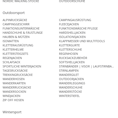
NORDIC WALKING STÖCKE
OUTDOORSCHUHE
Outdoorsport
ALPINRUCKSÄCKE
CAMPINGAUSRÜSTUNG
CAMPINGGESCHIRR
FLEECEJACKEN
FUNKTIONSUNTERWÄSCHE
FUNKTIONSWÄSCHE PFLEGE
HANDSCHUHE & FÄUSTLINGE
HARDSHELLJACKEN
HAUBEN & MÜTZEN
ISOLATIONSJACKEN
ISOMATTEN
KLAPPMESSER UND MULTITOOLS
KLETTERAUSRÜSTUNG
KLETTERGURTE
KLETTERHELME
KLETTERSCHUHE
KLETTERSTEIGSETS
REGENHOSEN
REGENJACKEN
RUCKSACKZUBEHÖR
SCHLAFSACK
SOFTSHELLJACKEN
SPORTLICHE WINTERJACKEN
STIRNBÄNDER | VISOR | LAUFSTIRNBAND
TAGESRUCKSÄCKE
STIRNLAMPEN
TREKKINGRUCKSÄCKE
WANDERGILET
WANDERHOSEN
OUTDOORJACKEN
WANDERKARTEN
WANDERLEGGINGS
WANDERRUCKSÄCKE
WANDERSCHUHE
WANDERSOCKEN
WANDERSTÖCKE
WINDJACKEN
WINTERSTIEFEL
ZIP OFF HOSEN
Wintersport