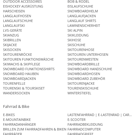
OUTDOOR ACCESSOIRES
BOB & RODEL
EISHOCKEY AUSRÜSTUNG
EISLAUFSCHUHE
HARSCHEISEN
SNOWBOARDHELM
LANGLAUFHOSEN
LANGLAUFJACKEN
LANGLAUFSCHUHE
LANGLAUF SHIRTS
LANGLAUFSKI
LAWINENSICHERHEIT
LVS-GERÄTE
SKI ALPIN
SKIANZUG
SKIKLEIDUNG
SKIBRILLEN
SKIHOSE
SKIJACKE
SKISCHUHE
SKISOCKEN
SKITOURENHOSE
SKITOURENRÖCKE
SKITOUREN UNTERHOSEN
SKITOUREN FUNKTIONSWÄSCHE
SKITOURENWESTEN
SKIWACHS & SKIPFLEGE
SNOWBOARDBRILLE
SNOWBOARD FUNKTIONSSHIRTS
SNOWBOARD HANDSCHUHE
SNOWBOARD HAUBEN
SNOWBOARDHOSEN
SNOWBOARDJACKEN
SNOWBOARD ZUBEHÖR
TOURENFELLE
SKITOURENJACKE
TOURENSKI & TOURSKISET
TOURENSKISCHUHE
WANDERSOCKEN
WINTERSTIEFEL
Fahrrad & Bike
E-BIKES
LASTENFAHRRAD | E-LASTENRAD | CAR
E-MOUNTAINBIKE
E-SCOOTER
FAHRRADANHÄNGER
FAHRRADBEKLEIDUNG
BRILLEN ZUM FAHRRADFAHREN & BIKEN
FAHRRADCOMPUTER
FAHRRÄDER
FAHRRADGRIFFE