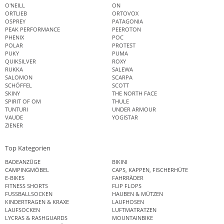
O'NEILL
ON
ORTLIEB
ORTOVOX
OSPREY
PATAGONIA
PEAK PERFORMANCE
PEEROTON
PHENIX
POC
POLAR
PROTEST
PUKY
PUMA
QUIKSILVER
ROXY
RUKKA
SALEWA
SALOMON
SCARPA
SCHÖFFEL
SCOTT
SKINY
THE NORTH FACE
SPIRIT OF OM
THULE
TUNTURI
UNDER ARMOUR
VAUDE
YOGISTAR
ZIENER
Top Kategorien
BADEANZÜGE
BIKINI
CAMPINGMÖBEL
CAPS, KAPPEN, FISCHERHÜTE
E-BIKES
FAHRRÄDER
FITNESS SHORTS
FLIP FLOPS
FUSSBALLSOCKEN
HAUBEN & MÜTZEN
KINDERTRAGEN & KRAXE
LAUFHOSEN
LAUFSOCKEN
LUFTMATRATZEN
LYCRAS & RASHGUARDS
MOUNTAINBIKE