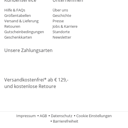
Kundenservice
Unternehmen
Hilfe & FAQs
Über uns
Größentabellen
Geschichte
Versand & Lieferung
Presse
Retouren
Jobs & Karriere
Gutscheinbedingungen
Standorte
Geschenkkarten
Newsletter
Unsere Zahlungsarten
Klarna
Mastercard
Visa
Diners
Applepay
Amazon
Paypa
Versandkostenfrei* ab € 129,-
und kostenlose Retoure
DHL
Gebrüder Weiss
Impressum
AGB
Datenschutz
Cookie Einstellungen
Barrierefreiheit