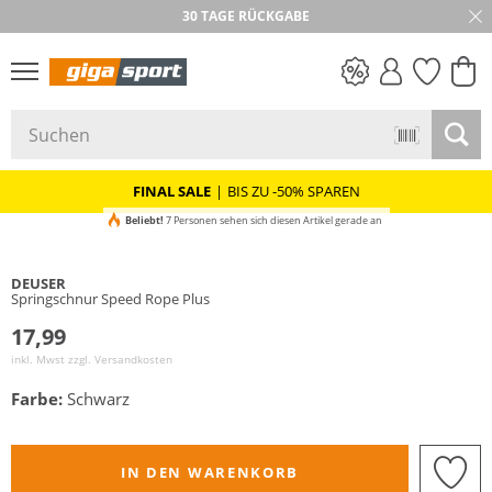
30 TAGE RÜCKGABE
PREIS & WERT
SALE
FINAL SALE
|
BIS ZU -50% SPAREN
Beliebt!
7 Personen sehen sich diesen Artikel gerade an
DEUSER
Springschnur Speed Rope Plus
17,99
inkl. Mwst zzgl.
Versandkosten
Farbe:
Schwarz
IN DEN WARENKORB