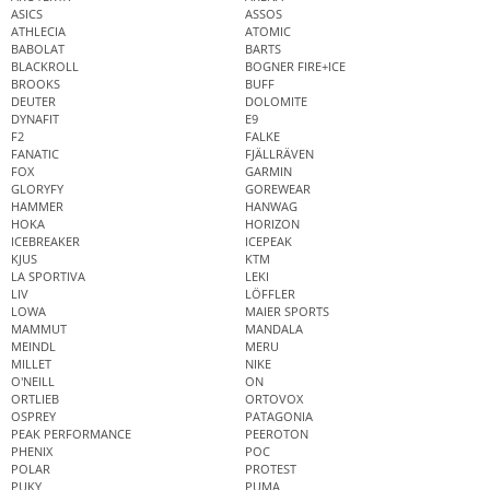
ASICS
ASSOS
ATHLECIA
ATOMIC
BABOLAT
BARTS
BLACKROLL
BOGNER FIRE+ICE
BROOKS
BUFF
DEUTER
DOLOMITE
DYNAFIT
E9
F2
FALKE
FANATIC
FJÄLLRÄVEN
FOX
GARMIN
GLORYFY
GOREWEAR
HAMMER
HANWAG
HOKA
HORIZON
ICEBREAKER
ICEPEAK
KJUS
KTM
LA SPORTIVA
LEKI
LIV
LÖFFLER
LOWA
MAIER SPORTS
MAMMUT
MANDALA
MEINDL
MERU
MILLET
NIKE
O'NEILL
ON
ORTLIEB
ORTOVOX
OSPREY
PATAGONIA
PEAK PERFORMANCE
PEEROTON
PHENIX
POC
POLAR
PROTEST
PUKY
PUMA