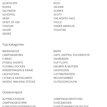
QUIKSILVER
ROXY
RUKKA
SALEWA
SALOMON
SCARPA
SCHÖFFEL
SCOTT
SKINY
THE NORTH FACE
SPIRIT OF OM
THULE
TUNTURI
UNDER ARMOUR
VAUDE
YOGISTAR
ZIENER
Top Kategorien
BADEANZÜGE
BIKINI
CAMPINGMÖBEL
CAPS, KAPPEN, FISCHERHÜTE
E-BIKES
FAHRRÄDER
FITNESS SHORTS
FLIP FLOPS
FUSSBALLSOCKEN
HAUBEN & MÜTZEN
KINDERTRAGEN & KRAXE
LAUFHOSEN
LAUFSOCKEN
LUFTMATRATZEN
LYCRAS & RASHGUARDS
MOUNTAINBIKE
NORDIC WALKING STÖCKE
OUTDOORSCHUHE
Outdoorsport
ALPINRUCKSÄCKE
CAMPINGAUSRÜSTUNG
CAMPINGGESCHIRR
FLEECEJACKEN
FUNKTIONSUNTERWÄSCHE
FUNKTIONSWÄSCHE PFLEGE