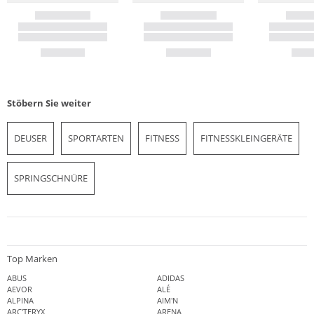
Stöbern Sie weiter
DEUSER
SPORTARTEN
FITNESS
FITNESSKLEINGERÄTE
SPRINGSCHNÜRE
Top Marken
ABUS
ADIDAS
AEVOR
ALÉ
ALPINA
AIM'N
ARC'TERYX
ARENA