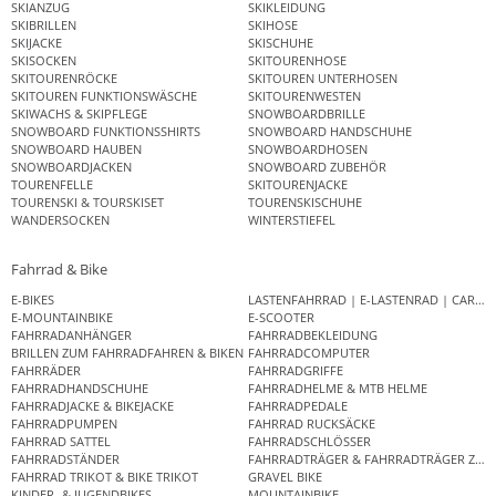
SKIANZUG
SKIKLEIDUNG
SKIBRILLEN
SKIHOSE
SKIJACKE
SKISCHUHE
SKISOCKEN
SKITOURENHOSE
SKITOURENRÖCKE
SKITOUREN UNTERHOSEN
SKITOUREN FUNKTIONSWÄSCHE
SKITOURENWESTEN
SKIWACHS & SKIPFLEGE
SNOWBOARDBRILLE
SNOWBOARD FUNKTIONSSHIRTS
SNOWBOARD HANDSCHUHE
SNOWBOARD HAUBEN
SNOWBOARDHOSEN
SNOWBOARDJACKEN
SNOWBOARD ZUBEHÖR
TOURENFELLE
SKITOURENJACKE
TOURENSKI & TOURSKISET
TOURENSKISCHUHE
WANDERSOCKEN
WINTERSTIEFEL
Fahrrad & Bike
E-BIKES
LASTENFAHRRAD | E-LASTENRAD | CAR
E-MOUNTAINBIKE
E-SCOOTER
FAHRRADANHÄNGER
FAHRRADBEKLEIDUNG
BRILLEN ZUM FAHRRADFAHREN & BIKEN
FAHRRADCOMPUTER
FAHRRÄDER
FAHRRADGRIFFE
FAHRRADHANDSCHUHE
FAHRRADHELME & MTB HELME
FAHRRADJACKE & BIKEJACKE
FAHRRADPEDALE
FAHRRADPUMPEN
FAHRRAD RUCKSÄCKE
FAHRRAD SATTEL
FAHRRADSCHLÖSSER
FAHRRADSTÄNDER
FAHRRADTRÄGER & FAHRRADTRÄGER ZUB
FAHRRAD TRIKOT & BIKE TRIKOT
GRAVEL BIKE
KINDER- & JUGENDBIKES
MOUNTAINBIKE