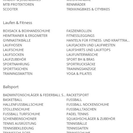
MTB PROTEKTOREN
RENNRÄDER
SCOOTER
TREKKINGBIKES & CITYBIKES
Laufen & Fitness
BOXSACK & BOXHANDSCHUHE
FASZIENROLLEN
HEIMTRAINER & ERGOMETER
FITNESSLEGGINGS
GYMNASTIKBÄLLE
HANTELN FÜR FITNESS- UND KRAFTTRAINI
LAUFHOSEN
LAUFJACKEN UND LAUFWESTEN
LAUFSCHUHE
LAUFSHIRTS UND LAUFTOPS
LAUFSOCKEN
LAUFUNTERWÄSCHE
LAUFZUBEHÖR
SPORT BH & BRAS
SPORTNAHRUNG
SPORTRUCKSÄCKE
SPORTTASCHEN
TRAININGSANZÜGE
TRAININGSMATTEN
YOGA & PILATES
Ballsport
BADMINTONSCHLÄGER & FEDERBALL SETS
RACKETSPORT
BASKETBALL
FUSSBALL
HALLENFUSSBALLSCHUHE
FUSSBALL NOCKENSCHUHE
STOLLENSCHUHE
FUSSBALLTASCHEN
FUSSBALL TURFSCHUHE
PADEL TENNIS
SCHIENBEINSCHONER
SQUASHSCHLÄGER & ZUBEHÖR
TENNIS AUSRÜSTUNG
TENNISBÄLLE
TENNISBEKLEIDUNG
TENNISSAITEN
TENNISSCHLÄGER
TENNISSCHUHE