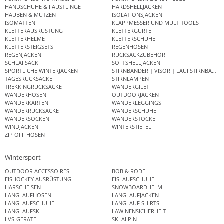
HANDSCHUHE & FÄUSTLINGE
HARDSHELLJACKEN
HAUBEN & MÜTZEN
ISOLATIONSJACKEN
ISOMATTEN
KLAPPMESSER UND MULTITOOLS
KLETTERAUSRÜSTUNG
KLETTERGURTE
KLETTERHELME
KLETTERSCHUHE
KLETTERSTEIGSETS
REGENHOSEN
REGENJACKEN
RUCKSACKZUBEHÖR
SCHLAFSACK
SOFTSHELLJACKEN
SPORTLICHE WINTERJACKEN
STIRNBÄNDER | VISOR | LAUFSTIRNBAND
TAGESRUCKSÄCKE
STIRNLAMPEN
TREKKINGRUCKSÄCKE
WANDERGILET
WANDERHOSEN
OUTDOORJACKEN
WANDERKARTEN
WANDERLEGGINGS
WANDERRUCKSÄCKE
WANDERSCHUHE
WANDERSOCKEN
WANDERSTÖCKE
WINDJACKEN
WINTERSTIEFEL
ZIP OFF HOSEN
Wintersport
OUTDOOR ACCESSOIRES
BOB & RODEL
EISHOCKEY AUSRÜSTUNG
EISLAUFSCHUHE
HARSCHEISEN
SNOWBOARDHELM
LANGLAUFHOSEN
LANGLAUFJACKEN
LANGLAUFSCHUHE
LANGLAUF SHIRTS
LANGLAUFSKI
LAWINENSICHERHEIT
LVS-GERÄTE
SKI ALPIN