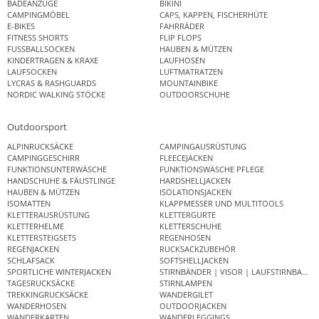
BADEANZÜGE
BIKINI
CAMPINGMÖBEL
CAPS, KAPPEN, FISCHERHÜTE
E-BIKES
FAHRRÄDER
FITNESS SHORTS
FLIP FLOPS
FUSSBALLSOCKEN
HAUBEN & MÜTZEN
KINDERTRAGEN & KRAXE
LAUFHOSEN
LAUFSOCKEN
LUFTMATRATZEN
LYCRAS & RASHGUARDS
MOUNTAINBIKE
NORDIC WALKING STÖCKE
OUTDOORSCHUHE
Outdoorsport
ALPINRUCKSÄCKE
CAMPINGAUSRÜSTUNG
CAMPINGGESCHIRR
FLEECEJACKEN
FUNKTIONSUNTERWÄSCHE
FUNKTIONSWÄSCHE PFLEGE
HANDSCHUHE & FÄUSTLINGE
HARDSHELLJACKEN
HAUBEN & MÜTZEN
ISOLATIONSJACKEN
ISOMATTEN
KLAPPMESSER UND MULTITOOLS
KLETTERAUSRÜSTUNG
KLETTERGURTE
KLETTERHELME
KLETTERSCHUHE
KLETTERSTEIGSETS
REGENHOSEN
REGENJACKEN
RUCKSACKZUBEHÖR
SCHLAFSACK
SOFTSHELLJACKEN
SPORTLICHE WINTERJACKEN
STIRNBÄNDER | VISOR | LAUFSTIRNBAND
TAGESRUCKSÄCKE
STIRNLAMPEN
TREKKINGRUCKSÄCKE
WANDERGILET
WANDERHOSEN
OUTDOORJACKEN
WANDERKARTEN
WANDERLEGGINGS