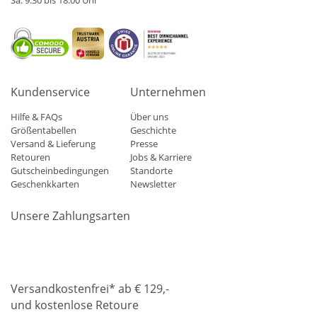
Kundenservice
Unternehmen
Hilfe & FAQs
Über uns
Größentabellen
Geschichte
Versand & Lieferung
Presse
Retouren
Jobs & Karriere
Gutscheinbedingungen
Standorte
Geschenkkarten
Newsletter
Unsere Zahlungsarten
Klarna
Mastercard
Visa
Diners
Applepay
Amazon
Paypa
Versandkostenfrei* ab € 129,-
und kostenlose Retoure