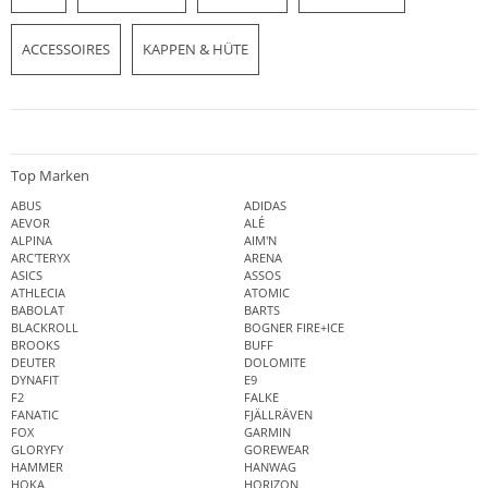
ACCESSOIRES
KAPPEN & HÜTE
Top Marken
ABUS
ADIDAS
AEVOR
ALÉ
ALPINA
AIM'N
ARC'TERYX
ARENA
ASICS
ASSOS
ATHLECIA
ATOMIC
BABOLAT
BARTS
BLACKROLL
BOGNER FIRE+ICE
BROOKS
BUFF
DEUTER
DOLOMITE
DYNAFIT
E9
F2
FALKE
FANATIC
FJÄLLRÄVEN
FOX
GARMIN
GLORYFY
GOREWEAR
HAMMER
HANWAG
HOKA
HORIZON