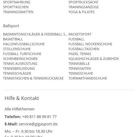
SPORTNAHRUNG
SPORTRUCKSÄCKE
SPORTTASCHEN
TRAININGSANZÜGE
TRAININGSMATTEN
YOGA & PILATES
Ballsport
BADMINTONSCHLÄGER & FEDERBALL SETS
RACKETSPORT
BASKETBALL
FUSSBALL
HALLENFUSSBALLSCHUHE
FUSSBALL NOCKENSCHUHE
STOLLENSCHUHE
FUSSBALLTASCHEN
FUSSBALL TURFSCHUHE
PADEL TENNIS
SCHIENBEINSCHONER
SQUASHSCHLÄGER & ZUBEHÖR
TENNIS AUSRÜSTUNG
TENNISBÄLLE
TENNISBEKLEIDUNG
TENNISSAITEN
TENNISSCHLÄGER
TENNISSCHUHE
TENNISTASCHEN & TENNISRUCKSÄCKE
TORWARTHANDSCHUHE
Hilfe & Kontakt
Alle Hilfethemen
Telefon:
+49 811 88 99 81 77
E-Mail:
service@gigasport.de
Mo. – Fr. 9.30 bis 18.30 Uhr
Sa. 9.30 bis 18.00 Uhr