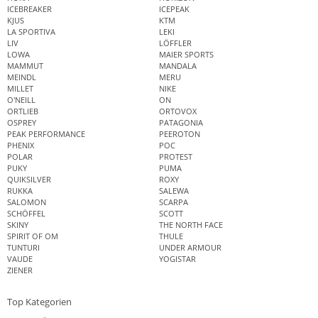
ICEBREAKER
ICEPEAK
KJUS
KTM
LA SPORTIVA
LEKI
LIV
LÖFFLER
LOWA
MAIER SPORTS
MAMMUT
MANDALA
MEINDL
MERU
MILLET
NIKE
O'NEILL
ON
ORTLIEB
ORTOVOX
OSPREY
PATAGONIA
PEAK PERFORMANCE
PEEROTON
PHENIX
POC
POLAR
PROTEST
PUKY
PUMA
QUIKSILVER
ROXY
RUKKA
SALEWA
SALOMON
SCARPA
SCHÖFFEL
SCOTT
SKINY
THE NORTH FACE
SPIRIT OF OM
THULE
TUNTURI
UNDER ARMOUR
VAUDE
YOGISTAR
ZIENER
Top Kategorien