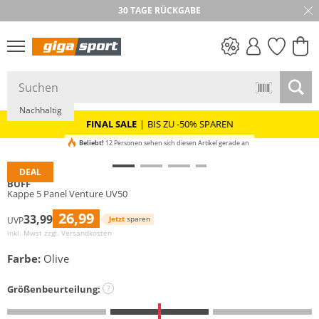
30 TAGE RÜCKGABE
PREIS & WERT
SALE
Nachhaltig
FINAL SALE
|
BIS ZU -50% SPAREN
Beliebt!
12 Personen sehen sich diesen Artikel gerade an
DEAL
BUFF
Kappe 5 Panel Venture UV50
26,99
33,99
Jetzt
sparen
UVP
inkl. Mwst zzgl.
Versandkosten
Farbe:
Olive
Größenbeurteilung:
?