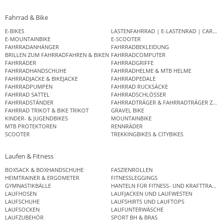
Fahrrad & Bike
E-BIKES
LASTENFAHRRAD | E-LASTENRAD | CAR
E-MOUNTAINBIKE
E-SCOOTER
FAHRRADANHÄNGER
FAHRRADBEKLEIDUNG
BRILLEN ZUM FAHRRADFAHREN & BIKEN
FAHRRADCOMPUTER
FAHRRÄDER
FAHRRADGRIFFE
FAHRRADHANDSCHUHE
FAHRRADHELME & MTB HELME
FAHRRADJACKE & BIKEJACKE
FAHRRADPEDALE
FAHRRADPUMPEN
FAHRRAD RUCKSÄCKE
FAHRRAD SATTEL
FAHRRADSCHLÖSSER
FAHRRADSTÄNDER
FAHRRADTRÄGER & FAHRRADTRÄGER ZUB
FAHRRAD TRIKOT & BIKE TRIKOT
GRAVEL BIKE
KINDER- & JUGENDBIKES
MOUNTAINBIKE
MTB PROTEKTOREN
RENNRÄDER
SCOOTER
TREKKINGBIKES & CITYBIKES
Laufen & Fitness
BOXSACK & BOXHANDSCHUHE
FASZIENROLLEN
HEIMTRAINER & ERGOMETER
FITNESSLEGGINGS
GYMNASTIKBÄLLE
HANTELN FÜR FITNESS- UND KRAFTTRAINI
LAUFHOSEN
LAUFJACKEN UND LAUFWESTEN
LAUFSCHUHE
LAUFSHIRTS UND LAUFTOPS
LAUFSOCKEN
LAUFUNTERWÄSCHE
LAUFZUBEHÖR
SPORT BH & BRAS