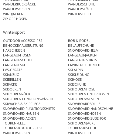
WANDERRUCKSÄCKE
WANDERSCHUHE
WANDERSOCKEN
WANDERSTÖCKE
WINDJACKEN
WINTERSTIEFEL
ZIP OFF HOSEN
Wintersport
OUTDOOR ACCESSOIRES
BOB & RODEL
EISHOCKEY AUSRÜSTUNG
EISLAUFSCHUHE
HARSCHEISEN
SNOWBOARDHELM
LANGLAUFHOSEN
LANGLAUFJACKEN
LANGLAUFSCHUHE
LANGLAUF SHIRTS
LANGLAUFSKI
LAWINENSICHERHEIT
LVS-GERÄTE
SKI ALPIN
SKIANZUG
SKIKLEIDUNG
SKIBRILLEN
SKIHOSE
SKIJACKE
SKISCHUHE
SKISOCKEN
SKITOURENHOSE
SKITOURENRÖCKE
SKITOUREN UNTERHOSEN
SKITOUREN FUNKTIONSWÄSCHE
SKITOURENWESTEN
SKIWACHS & SKIPFLEGE
SNOWBOARDBRILLE
SNOWBOARD FUNKTIONSSHIRTS
SNOWBOARD HANDSCHUHE
SNOWBOARD HAUBEN
SNOWBOARDHOSEN
SNOWBOARDJACKEN
SNOWBOARD ZUBEHÖR
TOURENFELLE
SKITOURENJACKE
TOURENSKI & TOURSKISET
TOURENSKISCHUHE
WANDERSOCKEN
WINTERSTIEFEL