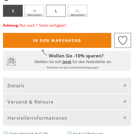
S
M
L
XL
Alternativen
Alternativen
Achtung:
Nur noch 1 Stück verfügbar!
IN DEN WARENKORB
Wollen Sie -10% sparen?
Melden Sie sich
jetzt
für den Newsletter an.
Beachten Sie die Gutscheinbedingungen.
Details
Versand & Retoure
Herstellerinformationen
Gratis Versand* ab € 129,-
Kauf auf Rechnung