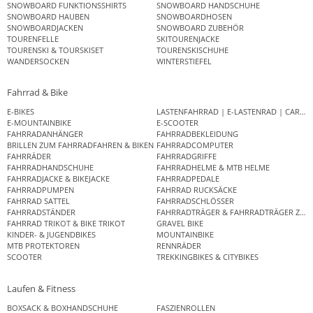
SNOWBOARD FUNKTIONSSHIRTS
SNOWBOARD HANDSCHUHE
SNOWBOARD HAUBEN
SNOWBOARDHOSEN
SNOWBOARDJACKEN
SNOWBOARD ZUBEHÖR
TOURENFELLE
SKITOURENJACKE
TOURENSKI & TOURSKISET
TOURENSKISCHUHE
WANDERSOCKEN
WINTERSTIEFEL
Fahrrad & Bike
E-BIKES
LASTENFAHRRAD | E-LASTENRAD | CAR
E-MOUNTAINBIKE
E-SCOOTER
FAHRRADANHÄNGER
FAHRRADBEKLEIDUNG
BRILLEN ZUM FAHRRADFAHREN & BIKEN
FAHRRADCOMPUTER
FAHRRÄDER
FAHRRADGRIFFE
FAHRRADHANDSCHUHE
FAHRRADHELME & MTB HELME
FAHRRADJACKE & BIKEJACKE
FAHRRADPEDALE
FAHRRADPUMPEN
FAHRRAD RUCKSÄCKE
FAHRRAD SATTEL
FAHRRADSCHLÖSSER
FAHRRADSTÄNDER
FAHRRADTRÄGER & FAHRRADTRÄGER ZUB
FAHRRAD TRIKOT & BIKE TRIKOT
GRAVEL BIKE
KINDER- & JUGENDBIKES
MOUNTAINBIKE
MTB PROTEKTOREN
RENNRÄDER
SCOOTER
TREKKINGBIKES & CITYBIKES
Laufen & Fitness
BOXSACK & BOXHANDSCHUHE
FASZIENROLLEN