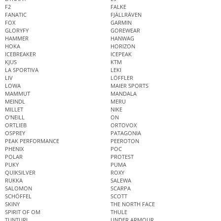
F2
FALKE
FANATIC
FJÄLLRÄVEN
FOX
GARMIN
GLORYFY
GOREWEAR
HAMMER
HANWAG
HOKA
HORIZON
ICEBREAKER
ICEPEAK
KJUS
KTM
LA SPORTIVA
LEKI
LIV
LÖFFLER
LOWA
MAIER SPORTS
MAMMUT
MANDALA
MEINDL
MERU
MILLET
NIKE
O'NEILL
ON
ORTLIEB
ORTOVOX
OSPREY
PATAGONIA
PEAK PERFORMANCE
PEEROTON
PHENIX
POC
POLAR
PROTEST
PUKY
PUMA
QUIKSILVER
ROXY
RUKKA
SALEWA
SALOMON
SCARPA
SCHÖFFEL
SCOTT
SKINY
THE NORTH FACE
SPIRIT OF OM
THULE
TUNTURI
UNDER ARMOUR