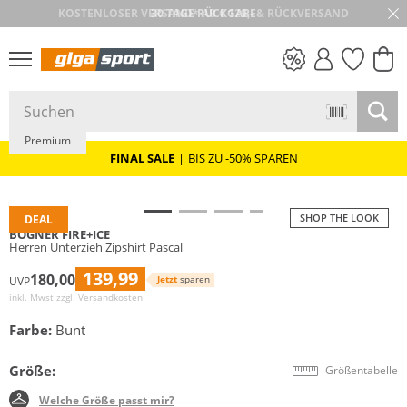
30 TAGE RÜCKGABE
PREIS & WERT
SALE
Premium
FINAL SALE
|
BIS ZU -50% SPAREN
SHOP THE LOOK
DEAL
BOGNER FIRE+ICE
Herren Unterzieh Zipshirt Pascal
139,99
180,00
Jetzt
sparen
UVP
inkl. Mwst zzgl.
Versandkosten
Farbe:
Bunt
Größe:
Größentabelle
Welche Größe passt mir?