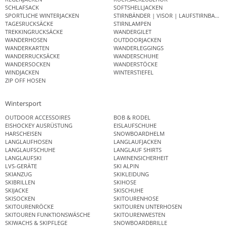
SCHLAFSACK
SOFTSHELLJACKEN
SPORTLICHE WINTERJACKEN
STIRNBÄNDER | VISOR | LAUFSTIRNBAND
TAGESRUCKSÄCKE
STIRNLAMPEN
TREKKINGRUCKSÄCKE
WANDERGILET
WANDERHOSEN
OUTDOORJACKEN
WANDERKARTEN
WANDERLEGGINGS
WANDERRUCKSÄCKE
WANDERSCHUHE
WANDERSOCKEN
WANDERSTÖCKE
WINDJACKEN
WINTERSTIEFEL
ZIP OFF HOSEN
Wintersport
OUTDOOR ACCESSOIRES
BOB & RODEL
EISHOCKEY AUSRÜSTUNG
EISLAUFSCHUHE
HARSCHEISEN
SNOWBOARDHELM
LANGLAUFHOSEN
LANGLAUFJACKEN
LANGLAUFSCHUHE
LANGLAUF SHIRTS
LANGLAUFSKI
LAWINENSICHERHEIT
LVS-GERÄTE
SKI ALPIN
SKIANZUG
SKIKLEIDUNG
SKIBRILLEN
SKIHOSE
SKIJACKE
SKISCHUHE
SKISOCKEN
SKITOURENHOSE
SKITOURENRÖCKE
SKITOUREN UNTERHOSEN
SKITOUREN FUNKTIONSWÄSCHE
SKITOURENWESTEN
SKIWACHS & SKIPFLEGE
SNOWBOARDBRILLE