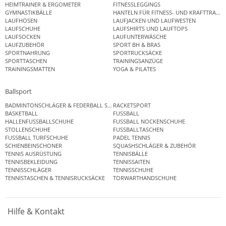
HEIMTRAINER & ERGOMETER
FITNESSLEGGINGS
GYMNASTIKBÄLLE
HANTELN FÜR FITNESS- UND KRAFTTRAINI
LAUFHOSEN
LAUFJACKEN UND LAUFWESTEN
LAUFSCHUHE
LAUFSHIRTS UND LAUFTOPS
LAUFSOCKEN
LAUFUNTERWÄSCHE
LAUFZUBEHÖR
SPORT BH & BRAS
SPORTNAHRUNG
SPORTRUCKSÄCKE
SPORTTASCHEN
TRAININGSANZÜGE
TRAININGSMATTEN
YOGA & PILATES
Ballsport
BADMINTONSCHLÄGER & FEDERBALL SETS
RACKETSPORT
BASKETBALL
FUSSBALL
HALLENFUSSBALLSCHUHE
FUSSBALL NOCKENSCHUHE
STOLLENSCHUHE
FUSSBALLTASCHEN
FUSSBALL TURFSCHUHE
PADEL TENNIS
SCHIENBEINSCHONER
SQUASHSCHLÄGER & ZUBEHÖR
TENNIS AUSRÜSTUNG
TENNISBÄLLE
TENNISBEKLEIDUNG
TENNISSAITEN
TENNISSCHLÄGER
TENNISSCHUHE
TENNISTASCHEN & TENNISRUCKSÄCKE
TORWARTHANDSCHUHE
Hilfe & Kontakt