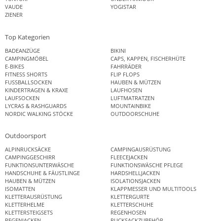
VAUDE
YOGISTAR
ZIENER
Top Kategorien
BADEANZÜGE
BIKINI
CAMPINGMÖBEL
CAPS, KAPPEN, FISCHERHÜTE
E-BIKES
FAHRRÄDER
FITNESS SHORTS
FLIP FLOPS
FUSSBALLSOCKEN
HAUBEN & MÜTZEN
KINDERTRAGEN & KRAXE
LAUFHOSEN
LAUFSOCKEN
LUFTMATRATZEN
LYCRAS & RASHGUARDS
MOUNTAINBIKE
NORDIC WALKING STÖCKE
OUTDOORSCHUHE
Outdoorsport
ALPINRUCKSÄCKE
CAMPINGAUSRÜSTUNG
CAMPINGGESCHIRR
FLEECEJACKEN
FUNKTIONSUNTERWÄSCHE
FUNKTIONSWÄSCHE PFLEGE
HANDSCHUHE & FÄUSTLINGE
HARDSHELLJACKEN
HAUBEN & MÜTZEN
ISOLATIONSJACKEN
ISOMATTEN
KLAPPMESSER UND MULTITOOLS
KLETTERAUSRÜSTUNG
KLETTERGURTE
KLETTERHELME
KLETTERSCHUHE
KLETTERSTEIGSETS
REGENHOSEN
REGENJACKEN
RUCKSACKZUBEHÖR