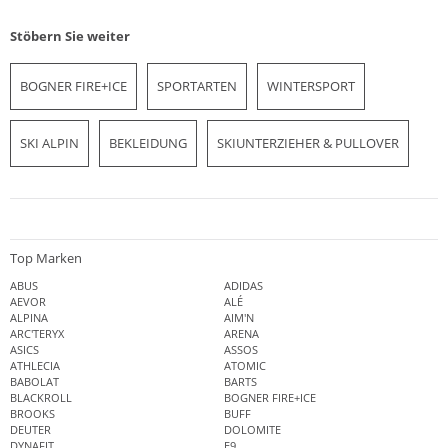
Stöbern Sie weiter
BOGNER FIRE+ICE
SPORTARTEN
WINTERSPORT
SKI ALPIN
BEKLEIDUNG
SKIUNTERZIEHER & PULLOVER
Top Marken
ABUS
ADIDAS
AEVOR
ALÉ
ALPINA
AIM'N
ARC'TERYX
ARENA
ASICS
ASSOS
ATHLECIA
ATOMIC
BABOLAT
BARTS
BLACKROLL
BOGNER FIRE+ICE
BROOKS
BUFF
DEUTER
DOLOMITE
DYNAFIT
E9