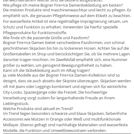
Wie pflege ich meine Bogner Fire+Ice Damenbekleidung am besten?
Die meisten Produkte sind maschinenwaschbar und leicht zu pflegen. Es
empfiehlt sich, die genauen Pflegehinweise auf dem Etikett zu beachten.
Für wasserfeste Artikel ist eine regelmäßige Imprägnierung ratsam, um
Schutz und Funktion zu erhalten. Verwenden Sie hierfür spezielle
Pflegeprodukte für Funktionsstoffe.
Wie finde ich die passende Größe und Passform?
Bogner Fire+Ice Damen bietet verschiedene Passformen, von schmal
geschnittenen Skijacken bis hin zu lockereren Hosen. Achten Sie auf die
Größentabellen im Shop und berücksichtigen Sie, ob Sie mehrere Lagen
darunter tragen möchten. Im Zweifelsfall empfiehlt sich, eine Nummer
größer zu wählen, um genügend Bewegungsfreiheit zu haben.
Kann ich die Skibekleidung auch im Alltag tragen?
Ja, viele Modelle aus der Bogner Fire+Ice Damen-Kollektion sind so
designt, dass sie auch abseits der Skipiste überzeugen. Skijacken werden
oft mit Jeans oder Leggings kombiniert und eignen sich für winterliche
City-Looks, Spaziergänge oder die Freizeit. Die hochwertige
Verarbeitung sorgt zudem für langanhaltende Freude an Ihrem
Lieblingsstück.
Welche Produkte sind aktuell im Trend?
Im Trend liegen besonders schwarze und blaue Skijacken, farbenfrohe
Accessoires wie Mützen in Orange oder Weiß und multifunktionale
Midlayer. Ebenso gefragt sind nachhaltige Materialien und wasserfeste
Modelle, die Funktion und Umweltbewusstsein verbinden.