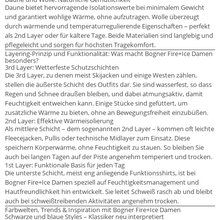
Daune bietet hervorragende Isolationswerte bei minimalem Gewicht
und garantiert wohlige Wärme, ohne aufzutragen. Wolle überzeugt
durch wärmende und temperaturregulierende Eigenschaften – perfekt
als 2nd Layer oder für kältere Tage. Beide Materialien sind langlebig und
pflegeleicht und sorgen für höchsten Tragekomfort.
Layering-Prinzip und Funktionalität: Was macht Bogner Fire+Ice Damen
besonders?
3rd Layer: Wetterfeste Schutzschichten
Die 3rd Layer, zu denen meist Skijacken und einige Westen zählen,
stellen die äußerste Schicht des Outfits dar. Sie sind wasserfest, so dass
Regen und Schnee draußen bleiben, und dabei atmungsaktiv, damit
Feuchtigkeit entweichen kann. Einige Stücke sind gefüttert, um
zusätzliche Wärme zu bieten, ohne an Bewegungsfreiheit einzubüßen.
2nd Layer: Effektive Wärmeisolierung
Als mittlere Schicht – dem sogenannten 2nd Layer – kommen oft leichte
Fleecejacken, Pullis oder technische Midlayer zum Einsatz. Diese
speichern Körperwärme, ohne Feuchtigkeit zu stauen. So bleiben Sie
auch bei langen Tagen auf der Piste angenehm temperiert und trocken.
1st Layer: Funktionale Basis für jeden Tag
Die unterste Schicht, meist eng anliegende Funktionsshirts, ist bei
Bogner Fire+Ice Damen speziell auf Feuchtigkeitsmanagement und
Hautfreundlichkeit hin entwickelt. Sie leitet Schweiß rasch ab und bleibt
auch bei schweißtreibenden Aktivitäten angenehm trocken.
Farbwelten, Trends & Inspiration mit Bogner Fire+Ice Damen
Schwarze und blaue Styles – Klassiker neu interpretiert