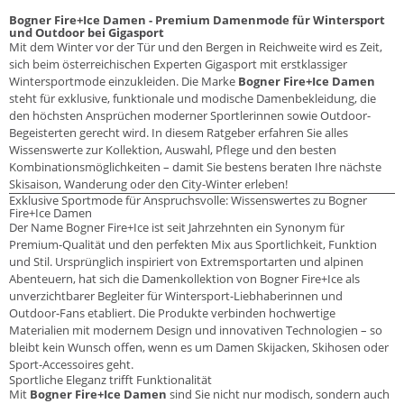
Bogner Fire+Ice Damen - Premium Damenmode für Wintersport
und Outdoor bei Gigasport
Mit dem Winter vor der Tür und den Bergen in Reichweite wird es Zeit,
sich beim österreichischen Experten Gigasport mit erstklassiger
Wintersportmode einzukleiden. Die Marke
Bogner Fire+Ice Damen
steht für exklusive, funktionale und modische Damenbekleidung, die
den höchsten Ansprüchen moderner Sportlerinnen sowie Outdoor-
Begeisterten gerecht wird. In diesem Ratgeber erfahren Sie alles
Wissenswerte zur Kollektion, Auswahl, Pflege und den besten
Kombinationsmöglichkeiten – damit Sie bestens beraten Ihre nächste
Skisaison, Wanderung oder den City-Winter erleben!
Exklusive Sportmode für Anspruchsvolle: Wissenswertes zu Bogner
Fire+Ice Damen
Der Name Bogner Fire+Ice ist seit Jahrzehnten ein Synonym für
Premium-Qualität und den perfekten Mix aus Sportlichkeit, Funktion
und Stil. Ursprünglich inspiriert von Extremsportarten und alpinen
Abenteuern, hat sich die Damenkollektion von Bogner Fire+Ice als
unverzichtbarer Begleiter für Wintersport-Liebhaberinnen und
Outdoor-Fans etabliert. Die Produkte verbinden hochwertige
Materialien mit modernem Design und innovativen Technologien – so
bleibt kein Wunsch offen, wenn es um Damen Skijacken, Skihosen oder
Sport-Accessoires geht.
Sportliche Eleganz trifft Funktionalität
Mit
Bogner Fire+Ice Damen
sind Sie nicht nur modisch, sondern auch