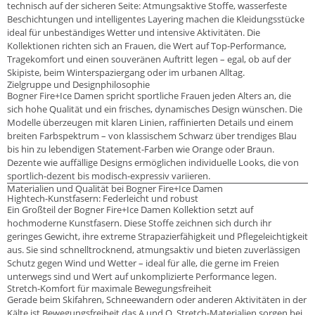
technisch auf der sicheren Seite: Atmungsaktive Stoffe, wasserfeste
Beschichtungen und intelligentes Layering machen die Kleidungsstücke
ideal für unbeständiges Wetter und intensive Aktivitäten. Die
Kollektionen richten sich an Frauen, die Wert auf Top-Performance,
Tragekomfort und einen souveränen Auftritt legen – egal, ob auf der
Skipiste, beim Winterspaziergang oder im urbanen Alltag.
Zielgruppe und Designphilosophie
Bogner Fire+Ice Damen spricht sportliche Frauen jeden Alters an, die
sich hohe Qualität und ein frisches, dynamisches Design wünschen. Die
Modelle überzeugen mit klaren Linien, raffinierten Details und einem
breiten Farbspektrum – von klassischem Schwarz über trendiges Blau
bis hin zu lebendigen Statement-Farben wie Orange oder Braun.
Dezente wie auffällige Designs ermöglichen individuelle Looks, die von
sportlich-dezent bis modisch-expressiv variieren.
Materialien und Qualität bei Bogner Fire+Ice Damen
Hightech-Kunstfasern: Federleicht und robust
Ein Großteil der Bogner Fire+Ice Damen Kollektion setzt auf
hochmoderne Kunstfasern. Diese Stoffe zeichnen sich durch ihr
geringes Gewicht, ihre extreme Strapazierfähigkeit und Pflegeleichtigkeit
aus. Sie sind schnelltrocknend, atmungsaktiv und bieten zuverlässigen
Schutz gegen Wind und Wetter – ideal für alle, die gerne im Freien
unterwegs sind und Wert auf unkomplizierte Performance legen.
Stretch-Komfort für maximale Bewegungsfreiheit
Gerade beim Skifahren, Schneewandern oder anderen Aktivitäten in der
Kälte ist Bewegungsfreiheit das A und O. Stretch-Materialien sorgen bei