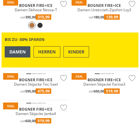
DEAL
DEAL
BOGNER FIRE+ICE
BOGNER FIRE+ICE
Damen Skihose Nessa-T
Damen Unterzieh Zipshirt Lvy3
315,99
139,99
395,00
180,00
UVP
UVP
BIS ZU -50% SPAREN
Wasserfest
DAMEN
HERREN
KINDER
Premium
OUTDOOR
SWIM & BEACH
Premium
Nachhaltig
DEAL
DEAL
Wasserfest
BOGNER FIRE+ICE
BOGNER FIRE+ICE
Damen Skijacke Tec-Sael
Damen Skijacke Farina3
Premium
475,99
519,99
595,00
650,00
UVP
UVP
Nachhaltig
DEAL
BOGNER FIRE+ICE
Damen Skijacke Janka4
519,99
650,00
UVP