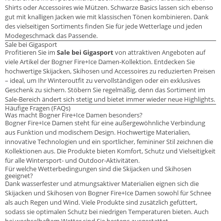
Shirts oder Accessoires wie Mützen. Schwarze Basics lassen sich ebenso
gut mit knalligen Jacken wie mit klassischen Tönen kombinieren. Dank
des vielseitigen Sortiments finden Sie für jede Wetterlage und jeden
Modegeschmack das Passende.
Sale bei Gigasport
Profitieren Sie im
Sale bei Gigasport
von attraktiven Angeboten auf
viele Artikel der Bogner Fire+Ice Damen-Kollektion. Entdecken Sie
hochwertige Skijacken, Skihosen und Accessoires zu reduzierten Preisen
– ideal, um Ihr Winteroutfit zu vervollständigen oder ein exklusives
Geschenk zu sichern. Stöbern Sie regelmäßig, denn das Sortiment im
Sale-Bereich ändert sich stetig und bietet immer wieder neue Highlights.
Häufige Fragen (FAQs)
Was macht Bogner Fire+Ice Damen besonders?
Bogner Fire+Ice Damen steht für eine außergewöhnliche Verbindung
aus Funktion und modischem Design. Hochwertige Materialien,
innovative Technologien und ein sportlicher, femininer Stil zeichnen die
Kollektionen aus. Die Produkte bieten Komfort, Schutz und Vielseitigkeit
für alle Wintersport- und Outdoor-Aktivitäten.
Für welche Wetterbedingungen sind die Skijacken und Skihosen
geeignet?
Dank wasserfester und atmungsaktiver Materialien eignen sich die
Skijacken und Skihosen von Bogner Fire+Ice Damen sowohl für Schnee
als auch Regen und Wind. Viele Produkte sind zusätzlich gefüttert,
sodass sie optimalen Schutz bei niedrigen Temperaturen bieten. Auch
bei wechselhaftem Wetter sind Sie bestens ausgestattet.