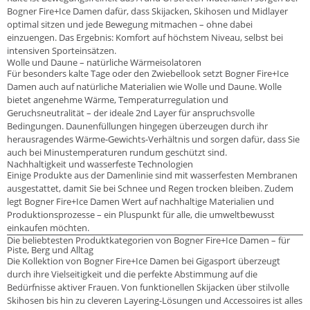
Bogner Fire+Ice Damen dafür, dass Skijacken, Skihosen und Midlayer
optimal sitzen und jede Bewegung mitmachen – ohne dabei
einzuengen. Das Ergebnis: Komfort auf höchstem Niveau, selbst bei
intensiven Sporteinsätzen.
Wolle und Daune – natürliche Wärmeisolatoren
Für besonders kalte Tage oder den Zwiebellook setzt Bogner Fire+Ice
Damen auch auf natürliche Materialien wie Wolle und Daune. Wolle
bietet angenehme Wärme, Temperaturregulation und
Geruchsneutralität – der ideale 2nd Layer für anspruchsvolle
Bedingungen. Daunenfüllungen hingegen überzeugen durch ihr
herausragendes Wärme-Gewichts-Verhältnis und sorgen dafür, dass Sie
auch bei Minustemperaturen rundum geschützt sind.
Nachhaltigkeit und wasserfeste Technologien
Einige Produkte aus der Damenlinie sind mit wasserfesten Membranen
ausgestattet, damit Sie bei Schnee und Regen trocken bleiben. Zudem
legt Bogner Fire+Ice Damen Wert auf nachhaltige Materialien und
Produktionsprozesse – ein Pluspunkt für alle, die umweltbewusst
einkaufen möchten.
Die beliebtesten Produktkategorien von Bogner Fire+Ice Damen – für
Piste, Berg und Alltag
Die Kollektion von Bogner Fire+Ice Damen bei Gigasport überzeugt
durch ihre Vielseitigkeit und die perfekte Abstimmung auf die
Bedürfnisse aktiver Frauen. Von funktionellen Skijacken über stilvolle
Skihosen bis hin zu cleveren Layering-Lösungen und Accessoires ist alles