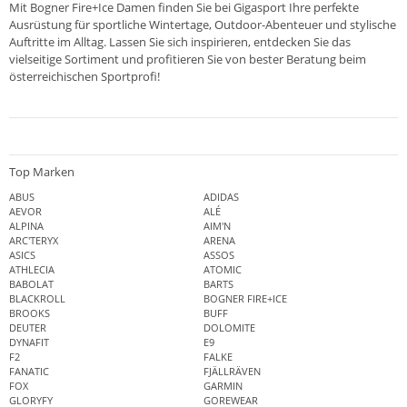
Mit Bogner Fire+Ice Damen finden Sie bei Gigasport Ihre perfekte
Ausrüstung für sportliche Wintertage, Outdoor-Abenteuer und stylische
Auftritte im Alltag. Lassen Sie sich inspirieren, entdecken Sie das
vielseitige Sortiment und profitieren Sie von bester Beratung beim
österreichischen Sportprofi!
Top Marken
ABUS
ADIDAS
AEVOR
ALÉ
ALPINA
AIM'N
ARC'TERYX
ARENA
ASICS
ASSOS
ATHLECIA
ATOMIC
BABOLAT
BARTS
BLACKROLL
BOGNER FIRE+ICE
BROOKS
BUFF
DEUTER
DOLOMITE
DYNAFIT
E9
F2
FALKE
FANATIC
FJÄLLRÄVEN
FOX
GARMIN
GLORYFY
GOREWEAR