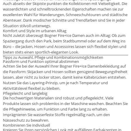
Auch abseits der Skipiste punkten die Kollektionen mit Vielseitigkeit. Die
wasserdichten und schnelltrocknenden Eigenschaften machen sie zur
exzellenten Wahl für Wanderungen, Schneeschuhtouren und städtische
Abenteuer. Dank modischer Schnitte und Trendfarben sind Sie in jeder
Situation stilvoll unterwegs.
Komfort und Style im urbanen Alltag
Nicht zuletzt überzeugt Bogner Fire+Ice Damen auch im Alltag: Ob zum
Spaziergang durch den Park, beim Stadtbummel oder auf dem Weg ins
Büro – die Jacken, Hosen und Accessoires lassen sich flexibel stylen und
bieten stets einen sportlich-eleganten Look.
Tipps zu Auswahl, Pflege und Kombinationsmöglichkeiten
Passform und Funktion optimal abstimmen
Achten Sie bei der Auswahl Ihrer Bogner Fire+Ice Damenbekleidung auf
die Passform: Skijacken und Hosen sollten genügend Bewegungsfreiheit
lassen, aber nicht zu locker sitzen, damit keine Kältebrücken entstehen.
Nutzen Sie das Layering-Prinzip, um je nach Temperatur und
Aktivitätslevel flexibel zu bleiben.
Pflegeleicht und langlebig
Die hochwertigen Materialien sind robust und pflegeleicht. Viele
Produkte lassen sich problemlos in der Maschine waschen. Beachten Sie
die Pflegehinweise, um Funktion und Farbe lang zu erhalten.
Imprägnieren Sie wasserfeste Stoffe regelmäßig nach, um den
Nässeschutz zu bewahren.
Kombinieren Sie individuell
Kreieren Sie Ihren persönlichen Look mit auffälligen Farbakzenten in