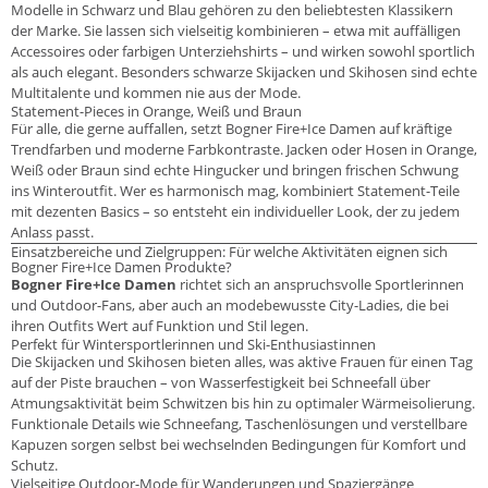
Modelle in Schwarz und Blau gehören zu den beliebtesten Klassikern
der Marke. Sie lassen sich vielseitig kombinieren – etwa mit auffälligen
Accessoires oder farbigen Unterziehshirts – und wirken sowohl sportlich
als auch elegant. Besonders schwarze Skijacken und Skihosen sind echte
Multitalente und kommen nie aus der Mode.
Statement-Pieces in Orange, Weiß und Braun
Für alle, die gerne auffallen, setzt Bogner Fire+Ice Damen auf kräftige
Trendfarben und moderne Farbkontraste. Jacken oder Hosen in Orange,
Weiß oder Braun sind echte Hingucker und bringen frischen Schwung
ins Winteroutfit. Wer es harmonisch mag, kombiniert Statement-Teile
mit dezenten Basics – so entsteht ein individueller Look, der zu jedem
Anlass passt.
Einsatzbereiche und Zielgruppen: Für welche Aktivitäten eignen sich
Bogner Fire+Ice Damen Produkte?
Bogner Fire+Ice Damen
richtet sich an anspruchsvolle Sportlerinnen
und Outdoor-Fans, aber auch an modebewusste City-Ladies, die bei
ihren Outfits Wert auf Funktion und Stil legen.
Perfekt für Wintersportlerinnen und Ski-Enthusiastinnen
Die Skijacken und Skihosen bieten alles, was aktive Frauen für einen Tag
auf der Piste brauchen – von Wasserfestigkeit bei Schneefall über
Atmungsaktivität beim Schwitzen bis hin zu optimaler Wärmeisolierung.
Funktionale Details wie Schneefang, Taschenlösungen und verstellbare
Kapuzen sorgen selbst bei wechselnden Bedingungen für Komfort und
Schutz.
Vielseitige Outdoor-Mode für Wanderungen und Spaziergänge