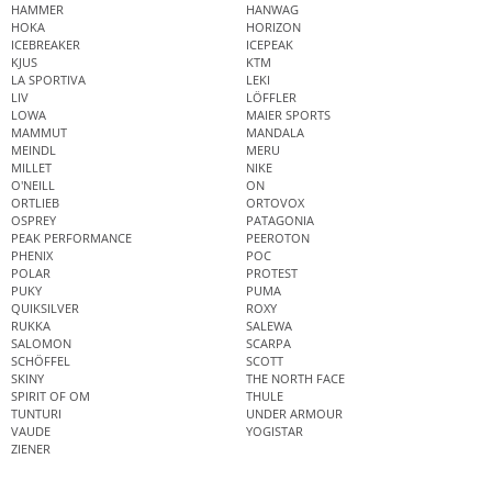
HAMMER
HANWAG
HOKA
HORIZON
ICEBREAKER
ICEPEAK
KJUS
KTM
LA SPORTIVA
LEKI
LIV
LÖFFLER
LOWA
MAIER SPORTS
MAMMUT
MANDALA
MEINDL
MERU
MILLET
NIKE
O'NEILL
ON
ORTLIEB
ORTOVOX
OSPREY
PATAGONIA
PEAK PERFORMANCE
PEEROTON
PHENIX
POC
POLAR
PROTEST
PUKY
PUMA
QUIKSILVER
ROXY
RUKKA
SALEWA
SALOMON
SCARPA
SCHÖFFEL
SCOTT
SKINY
THE NORTH FACE
SPIRIT OF OM
THULE
TUNTURI
UNDER ARMOUR
VAUDE
YOGISTAR
ZIENER