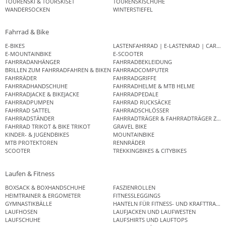
TOURENSKI & TOURSKISET
TOURENSKISCHUHE
WANDERSOCKEN
WINTERSTIEFEL
Fahrrad & Bike
E-BIKES
LASTENFAHRRAD | E-LASTENRAD | CAR
E-MOUNTAINBIKE
E-SCOOTER
FAHRRADANHÄNGER
FAHRRADBEKLEIDUNG
BRILLEN ZUM FAHRRADFAHREN & BIKEN
FAHRRADCOMPUTER
FAHRRÄDER
FAHRRADGRIFFE
FAHRRADHANDSCHUHE
FAHRRADHELME & MTB HELME
FAHRRADJACKE & BIKEJACKE
FAHRRADPEDALE
FAHRRADPUMPEN
FAHRRAD RUCKSÄCKE
FAHRRAD SATTEL
FAHRRADSCHLÖSSER
FAHRRADSTÄNDER
FAHRRADTRÄGER & FAHRRADTRÄGER ZUB
FAHRRAD TRIKOT & BIKE TRIKOT
GRAVEL BIKE
KINDER- & JUGENDBIKES
MOUNTAINBIKE
MTB PROTEKTOREN
RENNRÄDER
SCOOTER
TREKKINGBIKES & CITYBIKES
Laufen & Fitness
BOXSACK & BOXHANDSCHUHE
FASZIENROLLEN
HEIMTRAINER & ERGOMETER
FITNESSLEGGINGS
GYMNASTIKBÄLLE
HANTELN FÜR FITNESS- UND KRAFTTRAINI
LAUFHOSEN
LAUFJACKEN UND LAUFWESTEN
LAUFSCHUHE
LAUFSHIRTS UND LAUFTOPS