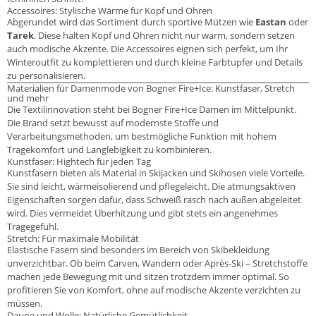
Accessoires: Stylische Wärme für Kopf und Ohren
Abgerundet wird das Sortiment durch sportive Mützen wie
Eastan
oder
Tarek
. Diese halten Kopf und Ohren nicht nur warm, sondern setzen
auch modische Akzente. Die Accessoires eignen sich perfekt, um Ihr
Winteroutfit zu komplettieren und durch kleine Farbtupfer und Details
zu personalisieren.
Materialien für Damenmode von Bogner Fire+Ice: Kunstfaser, Stretch
und mehr
Die Textilinnovation steht bei Bogner Fire+Ice Damen im Mittelpunkt.
Die Brand setzt bewusst auf modernste Stoffe und
Verarbeitungsmethoden, um bestmögliche Funktion mit hohem
Tragekomfort und Langlebigkeit zu kombinieren.
Kunstfaser: Hightech für jeden Tag
Kunstfasern bieten als Material in Skijacken und Skihosen viele Vorteile.
Sie sind leicht, wärmeisolierend und pflegeleicht. Die atmungsaktiven
Eigenschaften sorgen dafür, dass Schweiß rasch nach außen abgeleitet
wird. Dies vermeidet Überhitzung und gibt stets ein angenehmes
Tragegefühl.
Stretch: Für maximale Mobilität
Elastische Fasern sind besonders im Bereich von Skibekleidung
unverzichtbar. Ob beim Carven, Wandern oder Après-Ski – Stretchstoffe
machen jede Bewegung mit und sitzen trotzdem immer optimal. So
profitieren Sie von Komfort, ohne auf modische Akzente verzichten zu
müssen.
Daune und Wolle: Natürliche Gemütlichkeit