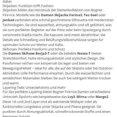
dabei.
Skijacken: Funktion trifft Fashion
Skijacken bilden das Herzstück der Damenkollektion von Bogner
Fire+Ice. Modelle wie die
Damen Skijacke Farina3
,
Tec-Sael
oder
Janka4
verbinden eine schmal geschnittene Silhouette mit modernsten
Technologien. Sie sind wasserfest, atmungsaktiv und oft gefüttert, was
sie zum perfekten Begleiter auf der Piste oder beim Spaziergang durch
verschneite Städte macht. Die Kapuzen sind meist abnehmbar, die
Details wie Schneefang und Belüftungsreißverschlüsse sorgen für
optimalen Schutz vor Wetter und Kälte.
Skihosen: Perfekte Passform und Schutz
Die
Damen Skihose Borja3-T
oder die beliebte
Nessa-T
bieten
Stretchkomfort, hohe Atmungsaktivität und stylisches Design. Die
Passformen reichen von körpernah bis leger und bieten viel
Bewegungsfreiheit – ideal für alle, die auf der Skipiste oder bei Outdoor-
Aktivitäten volle Performance erwarten. Durch die wasserdichten und
winddichten Materialien bleiben Sie auch bei widrigem Wetter trocken
und warm.
Layering-Teile: Unterziehshirts und mehr
Für das perfekte Layering bietet Bogner Fire+Ice Damen verschiedene
Unterzieh Zipshirts wie beispielsweise das
Lvy3
,
Mirna
oder
Margo2
.
Diese 1st und 2nd Layer sind als wärmende Midlayer oder als
funktionelles Longsleeve unter Skijacke und Fleece geeignet. Sie
punkten durch Atmungsaktivität, schnelltrocknende Stoffe und einen
femininen Schnitt.