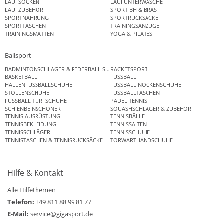
LAUFSOCKEN
LAUFUNTERWÄSCHE
LAUFZUBEHÖR
SPORT BH & BRAS
SPORTNAHRUNG
SPORTRUCKSÄCKE
SPORTTASCHEN
TRAININGSANZÜGE
TRAININGSMATTEN
YOGA & PILATES
Ballsport
BADMINTONSCHLÄGER & FEDERBALL SETS
RACKETSPORT
BASKETBALL
FUSSBALL
HALLENFUSSBALLSCHUHE
FUSSBALL NOCKENSCHUHE
STOLLENSCHUHE
FUSSBALLTASCHEN
FUSSBALL TURFSCHUHE
PADEL TENNIS
SCHIENBEINSCHONER
SQUASHSCHLÄGER & ZUBEHÖR
TENNIS AUSRÜSTUNG
TENNISBÄLLE
TENNISBEKLEIDUNG
TENNISSAITEN
TENNISSCHLÄGER
TENNISSCHUHE
TENNISTASCHEN & TENNISRUCKSÄCKE
TORWARTHANDSCHUHE
Hilfe & Kontakt
Alle Hilfethemen
Telefon:
+49 811 88 99 81 77
E-Mail:
service@gigasport.de