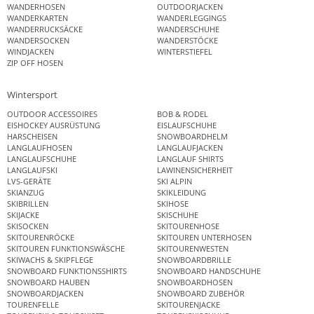
WANDERHOSEN
OUTDOORJACKEN
WANDERKARTEN
WANDERLEGGINGS
WANDERRUCKSÄCKE
WANDERSCHUHE
WANDERSOCKEN
WANDERSTÖCKE
WINDJACKEN
WINTERSTIEFEL
ZIP OFF HOSEN
Wintersport
OUTDOOR ACCESSOIRES
BOB & RODEL
EISHOCKEY AUSRÜSTUNG
EISLAUFSCHUHE
HARSCHEISEN
SNOWBOARDHELM
LANGLAUFHOSEN
LANGLAUFJACKEN
LANGLAUFSCHUHE
LANGLAUF SHIRTS
LANGLAUFSKI
LAWINENSICHERHEIT
LVS-GERÄTE
SKI ALPIN
SKIANZUG
SKIKLEIDUNG
SKIBRILLEN
SKIHOSE
SKIJACKE
SKISCHUHE
SKISOCKEN
SKITOURENHOSE
SKITOURENRÖCKE
SKITOUREN UNTERHOSEN
SKITOUREN FUNKTIONSWÄSCHE
SKITOURENWESTEN
SKIWACHS & SKIPFLEGE
SNOWBOARDBRILLE
SNOWBOARD FUNKTIONSSHIRTS
SNOWBOARD HANDSCHUHE
SNOWBOARD HAUBEN
SNOWBOARDHOSEN
SNOWBOARDJACKEN
SNOWBOARD ZUBEHÖR
TOURENFELLE
SKITOURENJACKE