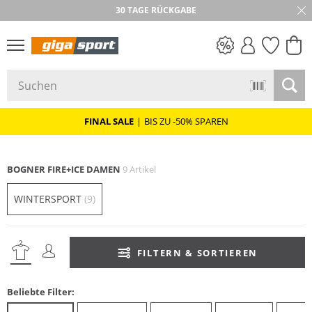
30 TAGE RÜCKGABE
PREIS & WERT
SALE
FINAL SALE
|
BIS ZU -50% SPAREN
BOGNER FIRE+ICE DAMEN
9 Artikel
WINTERSPORT
(9)
FILTERN & SORTIEREN
Beliebte Filter: