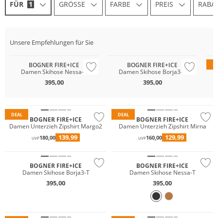
FÜR
1
GRÖSSE
FARBE
PREIS
RABA
Na
Premium
Premium
Pr
Unsere Empfehlungen für Sie
Wasserfest
Wasserfest
Wa
BOGNER FIRE+ICE
BOGNER FIRE+ICE
D
Damen Skihose Nessa-T
Damen Skihose Borja3-T
395,00
395,00
Premium
Premium
DEAL
DEAL
BOGNER FIRE+ICE
BOGNER FIRE+ICE
Damen Unterzieh Zipshirt Margo2
Damen Unterzieh Zipshirt Mirna
Wasserfest
Wasserfest
139,99
129,99
180,00
160,00
UVP
UVP
Premium
Premium
BOGNER FIRE+ICE
BOGNER FIRE+ICE
Damen Skihose Borja3-T
Damen Skihose Nessa-T
395,00
395,00
Wasserfest
Premium
Premium