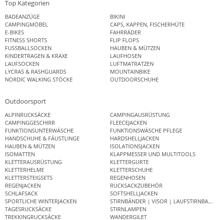
Top Kategorien
BADEANZÜGE
BIKINI
CAMPINGMÖBEL
CAPS, KAPPEN, FISCHERHÜTE
E-BIKES
FAHRRÄDER
FITNESS SHORTS
FLIP FLOPS
FUSSBALLSOCKEN
HAUBEN & MÜTZEN
KINDERTRAGEN & KRAXE
LAUFHOSEN
LAUFSOCKEN
LUFTMATRATZEN
LYCRAS & RASHGUARDS
MOUNTAINBIKE
NORDIC WALKING STÖCKE
OUTDOORSCHUHE
Outdoorsport
ALPINRUCKSÄCKE
CAMPINGAUSRÜSTUNG
CAMPINGGESCHIRR
FLEECEJACKEN
FUNKTIONSUNTERWÄSCHE
FUNKTIONSWÄSCHE PFLEGE
HANDSCHUHE & FÄUSTLINGE
HARDSHELLJACKEN
HAUBEN & MÜTZEN
ISOLATIONSJACKEN
ISOMATTEN
KLAPPMESSER UND MULTITOOLS
KLETTERAUSRÜSTUNG
KLETTERGURTE
KLETTERHELME
KLETTERSCHUHE
KLETTERSTEIGSETS
REGENHOSEN
REGENJACKEN
RUCKSACKZUBEHÖR
SCHLAFSACK
SOFTSHELLJACKEN
SPORTLICHE WINTERJACKEN
STIRNBÄNDER | VISOR | LAUFSTIRNBAND
TAGESRUCKSÄCKE
STIRNLAMPEN
TREKKINGRUCKSÄCKE
WANDERGILET