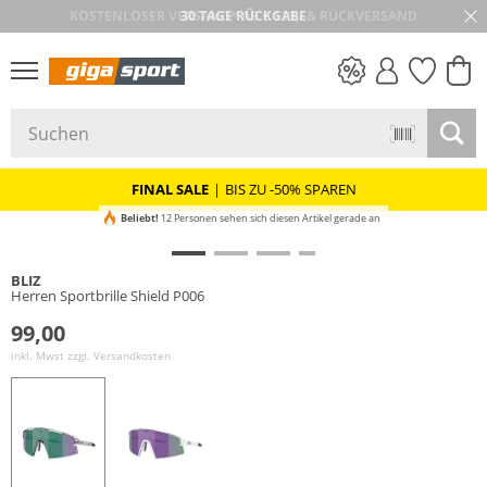
30 TAGE RÜCKGABE
PREIS & WERT
SALE
FINAL SALE
|
BIS ZU -50% SPAREN
Beliebt!
12 Personen sehen sich diesen Artikel gerade an
BLIZ
Herren Sportbrille Shield P006
99,00
inkl. Mwst zzgl.
Versandkosten