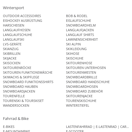
Wintersport
OUTDOOR ACCESSOIRES
BOB & RODEL
EISHOCKEY AUSRÜSTUNG
EISLAUFSCHUHE
HARSCHEISEN
SNOWBOARDHELM
LANGLAUFHOSEN
LANGLAUFJACKEN
LANGLAUFSCHUHE
LANGLAUF SHIRTS
LANGLAUFSKI
LAWINENSICHERHEIT
LVS-GERÄTE
SKI ALPIN
SKIANZUG
SKIKLEIDUNG
SKIBRILLEN
SKIHOSE
SKIJACKE
SKISCHUHE
SKISOCKEN
SKITOURENHOSE
SKITOURENRÖCKE
SKITOUREN UNTERHOSEN
SKITOUREN FUNKTIONSWÄSCHE
SKITOURENWESTEN
SKIWACHS & SKIPFLEGE
SNOWBOARDBRILLE
SNOWBOARD FUNKTIONSSHIRTS
SNOWBOARD HANDSCHUHE
SNOWBOARD HAUBEN
SNOWBOARDHOSEN
SNOWBOARDJACKEN
SNOWBOARD ZUBEHÖR
TOURENFELLE
SKITOURENJACKE
TOURENSKI & TOURSKISET
TOURENSKISCHUHE
WANDERSOCKEN
WINTERSTIEFEL
Fahrrad & Bike
E-BIKES
LASTENFAHRRAD | E-LASTENRAD | CAR
E-MOUNTAINBIKE
E-SCOOTER