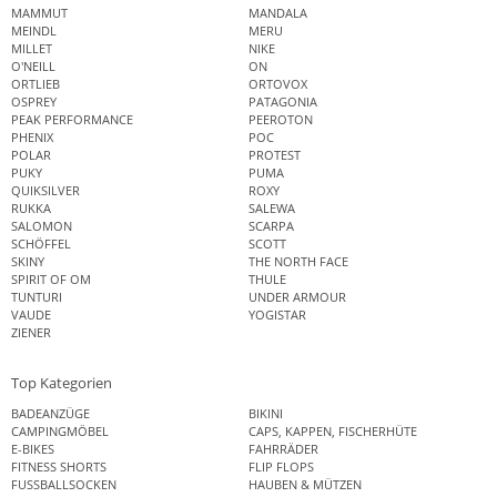
MAMMUT
MANDALA
MEINDL
MERU
MILLET
NIKE
O'NEILL
ON
ORTLIEB
ORTOVOX
OSPREY
PATAGONIA
PEAK PERFORMANCE
PEEROTON
PHENIX
POC
POLAR
PROTEST
PUKY
PUMA
QUIKSILVER
ROXY
RUKKA
SALEWA
SALOMON
SCARPA
SCHÖFFEL
SCOTT
SKINY
THE NORTH FACE
SPIRIT OF OM
THULE
TUNTURI
UNDER ARMOUR
VAUDE
YOGISTAR
ZIENER
Top Kategorien
BADEANZÜGE
BIKINI
CAMPINGMÖBEL
CAPS, KAPPEN, FISCHERHÜTE
E-BIKES
FAHRRÄDER
FITNESS SHORTS
FLIP FLOPS
FUSSBALLSOCKEN
HAUBEN & MÜTZEN