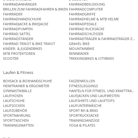
FAHRRADANHÄNGER
FAHRRADBEKLEIDUNG
BRILLEN ZUM FAHRRADFAHREN & BIKEN
FAHRRADCOMPUTER
FAHRRÄDER
FAHRRADGRIFFE
FAHRRADHANDSCHUHE
FAHRRADHELME & MTB HELME
FAHRRADJACKE & BIKEJACKE
FAHRRADPEDALE
FAHRRADPUMPEN
FAHRRAD RUCKSÄCKE
FAHRRAD SATTEL
FAHRRADSCHLÖSSER
FAHRRADSTÄNDER
FAHRRADTRÄGER & FAHRRADTRÄGER ZUB
FAHRRAD TRIKOT & BIKE TRIKOT
GRAVEL BIKE
KINDER- & JUGENDBIKES
MOUNTAINBIKE
MTB PROTEKTOREN
RENNRÄDER
SCOOTER
TREKKINGBIKES & CITYBIKES
Laufen & Fitness
BOXSACK & BOXHANDSCHUHE
FASZIENROLLEN
HEIMTRAINER & ERGOMETER
FITNESSLEGGINGS
GYMNASTIKBÄLLE
HANTELN FÜR FITNESS- UND KRAFTTRAINI
LAUFHOSEN
LAUFJACKEN UND LAUFWESTEN
LAUFSCHUHE
LAUFSHIRTS UND LAUFTOPS
LAUFSOCKEN
LAUFUNTERWÄSCHE
LAUFZUBEHÖR
SPORT BH & BRAS
SPORTNAHRUNG
SPORTRUCKSÄCKE
SPORTTASCHEN
TRAININGSANZÜGE
TRAININGSMATTEN
YOGA & PILATES