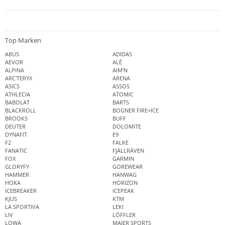
Top Marken
ABUS
ADIDAS
AEVOR
ALÉ
ALPINA
AIM'N
ARC'TERYX
ARENA
ASICS
ASSOS
ATHLECIA
ATOMIC
BABOLAT
BARTS
BLACKROLL
BOGNER FIRE+ICE
BROOKS
BUFF
DEUTER
DOLOMITE
DYNAFIT
E9
F2
FALKE
FANATIC
FJÄLLRÄVEN
FOX
GARMIN
GLORYFY
GOREWEAR
HAMMER
HANWAG
HOKA
HORIZON
ICEBREAKER
ICEPEAK
KJUS
KTM
LA SPORTIVA
LEKI
LIV
LÖFFLER
LOWA
MAIER SPORTS