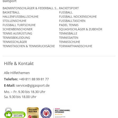
Ballsport
BADMINTONSCHLÄGER & FEDERBALL SETS
RACKETSPORT
BASKETBALL
FUSSBALL
HALLENFUSSBALLSCHUHE
FUSSBALL NOCKENSCHUHE
STOLLENSCHUHE
FUSSBALLTASCHEN
FUSSBALL TURFSCHUHE
PADEL TENNIS
SCHIENBEINSCHONER
SQUASHSCHLÄGER & ZUBEHÖR
TENNIS AUSRÜSTUNG
TENNISBÄLLE
TENNISBEKLEIDUNG
TENNISSAITEN
TENNISSCHLÄGER
TENNISSCHUHE
TENNISTASCHEN & TENNISRUCKSÄCKE
TORWARTHANDSCHUHE
Hilfe & Kontakt
Alle Hilfethemen
Telefon:
+49 811 88 99 81 77
E-Mail:
service@gigasport.de
Mo. – Fr. 9.30 bis 18.30 Uhr
Sa. 9.30 bis 18.00 Uhr