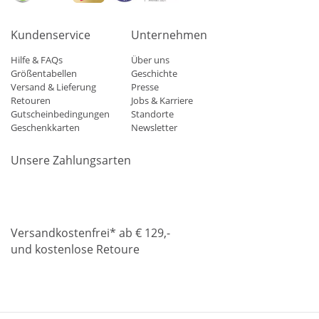
Kundenservice
Unternehmen
Hilfe & FAQs
Über uns
Größentabellen
Geschichte
Versand & Lieferung
Presse
Retouren
Jobs & Karriere
Gutscheinbedingungen
Standorte
Geschenkkarten
Newsletter
Unsere Zahlungsarten
Klarna
Mastercard
Visa
Diners
Applepay
Amazon
Paypa
Versandkostenfrei* ab € 129,-
und kostenlose Retoure
DHL
Gebrüder Weiss