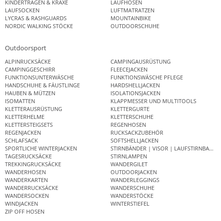
KINDERTRAGEN & KRAXE
LAUFHOSEN
LAUFSOCKEN
LUFTMATRATZEN
LYCRAS & RASHGUARDS
MOUNTAINBIKE
NORDIC WALKING STÖCKE
OUTDOORSCHUHE
Outdoorsport
ALPINRUCKSÄCKE
CAMPINGAUSRÜSTUNG
CAMPINGGESCHIRR
FLEECEJACKEN
FUNKTIONSUNTERWÄSCHE
FUNKTIONSWÄSCHE PFLEGE
HANDSCHUHE & FÄUSTLINGE
HARDSHELLJACKEN
HAUBEN & MÜTZEN
ISOLATIONSJACKEN
ISOMATTEN
KLAPPMESSER UND MULTITOOLS
KLETTERAUSRÜSTUNG
KLETTERGURTE
KLETTERHELME
KLETTERSCHUHE
KLETTERSTEIGSETS
REGENHOSEN
REGENJACKEN
RUCKSACKZUBEHÖR
SCHLAFSACK
SOFTSHELLJACKEN
SPORTLICHE WINTERJACKEN
STIRNBÄNDER | VISOR | LAUFSTIRNBAND
TAGESRUCKSÄCKE
STIRNLAMPEN
TREKKINGRUCKSÄCKE
WANDERGILET
WANDERHOSEN
OUTDOORJACKEN
WANDERKARTEN
WANDERLEGGINGS
WANDERRUCKSÄCKE
WANDERSCHUHE
WANDERSOCKEN
WANDERSTÖCKE
WINDJACKEN
WINTERSTIEFEL
ZIP OFF HOSEN