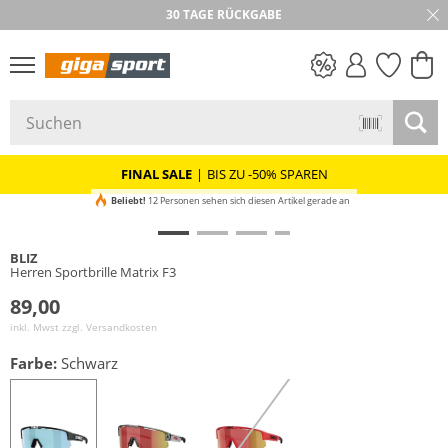
30 TAGE RÜCKGABE
PREIS & WERT
SALE
FINAL SALE
|
BIS ZU -50% SPAREN
Beliebt!
12 Personen sehen sich diesen Artikel gerade an
BLIZ
Herren Sportbrille Matrix F3
89,00
inkl. Mwst zzgl.
Versandkosten
Farbe:
Schwarz