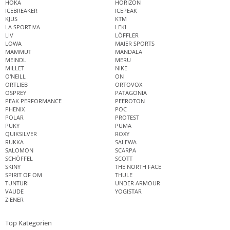
HOKA
HORIZON
ICEBREAKER
ICEPEAK
KJUS
KTM
LA SPORTIVA
LEKI
LIV
LÖFFLER
LOWA
MAIER SPORTS
MAMMUT
MANDALA
MEINDL
MERU
MILLET
NIKE
O'NEILL
ON
ORTLIEB
ORTOVOX
OSPREY
PATAGONIA
PEAK PERFORMANCE
PEEROTON
PHENIX
POC
POLAR
PROTEST
PUKY
PUMA
QUIKSILVER
ROXY
RUKKA
SALEWA
SALOMON
SCARPA
SCHÖFFEL
SCOTT
SKINY
THE NORTH FACE
SPIRIT OF OM
THULE
TUNTURI
UNDER ARMOUR
VAUDE
YOGISTAR
ZIENER
Top Kategorien