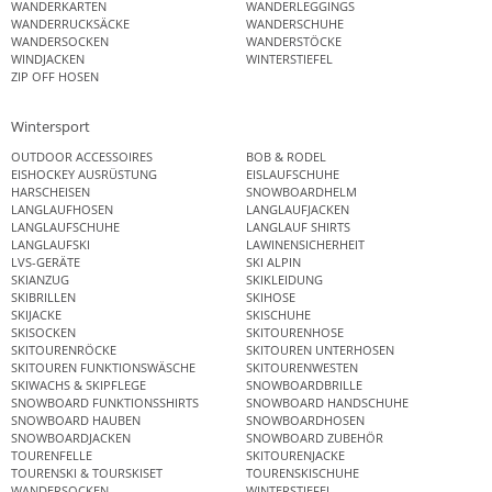
WANDERKARTEN
WANDERLEGGINGS
WANDERRUCKSÄCKE
WANDERSCHUHE
WANDERSOCKEN
WANDERSTÖCKE
WINDJACKEN
WINTERSTIEFEL
ZIP OFF HOSEN
Wintersport
OUTDOOR ACCESSOIRES
BOB & RODEL
EISHOCKEY AUSRÜSTUNG
EISLAUFSCHUHE
HARSCHEISEN
SNOWBOARDHELM
LANGLAUFHOSEN
LANGLAUFJACKEN
LANGLAUFSCHUHE
LANGLAUF SHIRTS
LANGLAUFSKI
LAWINENSICHERHEIT
LVS-GERÄTE
SKI ALPIN
SKIANZUG
SKIKLEIDUNG
SKIBRILLEN
SKIHOSE
SKIJACKE
SKISCHUHE
SKISOCKEN
SKITOURENHOSE
SKITOURENRÖCKE
SKITOUREN UNTERHOSEN
SKITOUREN FUNKTIONSWÄSCHE
SKITOURENWESTEN
SKIWACHS & SKIPFLEGE
SNOWBOARDBRILLE
SNOWBOARD FUNKTIONSSHIRTS
SNOWBOARD HANDSCHUHE
SNOWBOARD HAUBEN
SNOWBOARDHOSEN
SNOWBOARDJACKEN
SNOWBOARD ZUBEHÖR
TOURENFELLE
SKITOURENJACKE
TOURENSKI & TOURSKISET
TOURENSKISCHUHE
WANDERSOCKEN
WINTERSTIEFEL