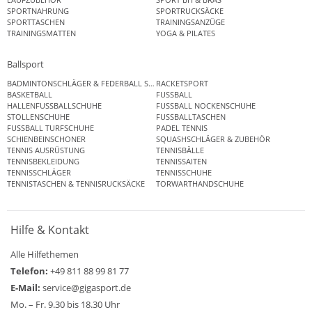
SPORTNAHRUNG
SPORTRUCKSÄCKE
SPORTTASCHEN
TRAININGSANZÜGE
TRAININGSMATTEN
YOGA & PILATES
Ballsport
BADMINTONSCHLÄGER & FEDERBALL SETS
RACKETSPORT
BASKETBALL
FUSSBALL
HALLENFUSSBALLSCHUHE
FUSSBALL NOCKENSCHUHE
STOLLENSCHUHE
FUSSBALLTASCHEN
FUSSBALL TURFSCHUHE
PADEL TENNIS
SCHIENBEINSCHONER
SQUASHSCHLÄGER & ZUBEHÖR
TENNIS AUSRÜSTUNG
TENNISBÄLLE
TENNISBEKLEIDUNG
TENNISSAITEN
TENNISSCHLÄGER
TENNISSCHUHE
TENNISTASCHEN & TENNISRUCKSÄCKE
TORWARTHANDSCHUHE
Hilfe & Kontakt
Alle Hilfethemen
Telefon:
+49 811 88 99 81 77
E-Mail:
service@gigasport.de
Mo. – Fr. 9.30 bis 18.30 Uhr