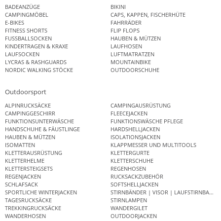
BADEANZÜGE
BIKINI
CAMPINGMÖBEL
CAPS, KAPPEN, FISCHERHÜTE
E-BIKES
FAHRRÄDER
FITNESS SHORTS
FLIP FLOPS
FUSSBALLSOCKEN
HAUBEN & MÜTZEN
KINDERTRAGEN & KRAXE
LAUFHOSEN
LAUFSOCKEN
LUFTMATRATZEN
LYCRAS & RASHGUARDS
MOUNTAINBIKE
NORDIC WALKING STÖCKE
OUTDOORSCHUHE
Outdoorsport
ALPINRUCKSÄCKE
CAMPINGAUSRÜSTUNG
CAMPINGGESCHIRR
FLEECEJACKEN
FUNKTIONSUNTERWÄSCHE
FUNKTIONSWÄSCHE PFLEGE
HANDSCHUHE & FÄUSTLINGE
HARDSHELLJACKEN
HAUBEN & MÜTZEN
ISOLATIONSJACKEN
ISOMATTEN
KLAPPMESSER UND MULTITOOLS
KLETTERAUSRÜSTUNG
KLETTERGURTE
KLETTERHELME
KLETTERSCHUHE
KLETTERSTEIGSETS
REGENHOSEN
REGENJACKEN
RUCKSACKZUBEHÖR
SCHLAFSACK
SOFTSHELLJACKEN
SPORTLICHE WINTERJACKEN
STIRNBÄNDER | VISOR | LAUFSTIRNBAND
TAGESRUCKSÄCKE
STIRNLAMPEN
TREKKINGRUCKSÄCKE
WANDERGILET
WANDERHOSEN
OUTDOORJACKEN