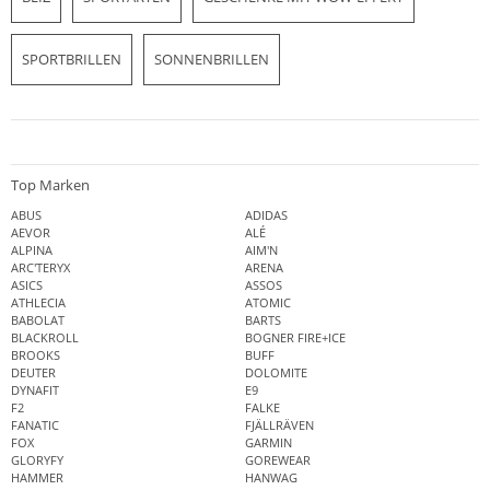
SPORTBRILLEN
SONNENBRILLEN
Top Marken
ABUS
ADIDAS
AEVOR
ALÉ
ALPINA
AIM'N
ARC'TERYX
ARENA
ASICS
ASSOS
ATHLECIA
ATOMIC
BABOLAT
BARTS
BLACKROLL
BOGNER FIRE+ICE
BROOKS
BUFF
DEUTER
DOLOMITE
DYNAFIT
E9
F2
FALKE
FANATIC
FJÄLLRÄVEN
FOX
GARMIN
GLORYFY
GOREWEAR
HAMMER
HANWAG