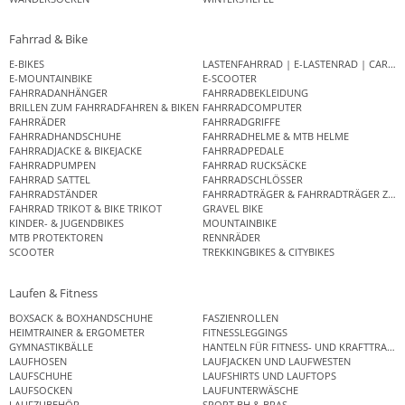
Fahrrad & Bike
E-BIKES
LASTENFAHRRAD | E-LASTENRAD | CAR
E-MOUNTAINBIKE
E-SCOOTER
FAHRRADANHÄNGER
FAHRRADBEKLEIDUNG
BRILLEN ZUM FAHRRADFAHREN & BIKEN
FAHRRADCOMPUTER
FAHRRÄDER
FAHRRADGRIFFE
FAHRRADHANDSCHUHE
FAHRRADHELME & MTB HELME
FAHRRADJACKE & BIKEJACKE
FAHRRADPEDALE
FAHRRADPUMPEN
FAHRRAD RUCKSÄCKE
FAHRRAD SATTEL
FAHRRADSCHLÖSSER
FAHRRADSTÄNDER
FAHRRADTRÄGER & FAHRRADTRÄGER ZUB
FAHRRAD TRIKOT & BIKE TRIKOT
GRAVEL BIKE
KINDER- & JUGENDBIKES
MOUNTAINBIKE
MTB PROTEKTOREN
RENNRÄDER
SCOOTER
TREKKINGBIKES & CITYBIKES
Laufen & Fitness
BOXSACK & BOXHANDSCHUHE
FASZIENROLLEN
HEIMTRAINER & ERGOMETER
FITNESSLEGGINGS
GYMNASTIKBÄLLE
HANTELN FÜR FITNESS- UND KRAFTTRAINI
LAUFHOSEN
LAUFJACKEN UND LAUFWESTEN
LAUFSCHUHE
LAUFSHIRTS UND LAUFTOPS
LAUFSOCKEN
LAUFUNTERWÄSCHE
LAUFZUBEHÖR
SPORT BH & BRAS