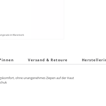
kel gerade im Warenkorb
t*innen
Versand & Retoure
Hersteller
ningskomfort, ohne unangenehmes Ziepen auf der Haut
schuk