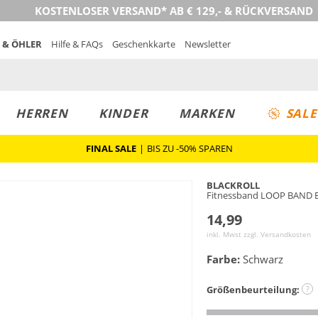
KOSTENLOSER VERSAND* AB € 129,- & RÜCKVERSAND
 & ÖHLER
Hilfe & FAQs
Geschenkkarte
Newsletter
HERREN
KINDER
MARKEN
SALE
FINAL SALE
|
BIS ZU -50% SPAREN
BLACKROLL
Fitnessband LOOP BAND E
14,99
inkl. Mwst zzgl.
Versandkosten
Farbe:
Schwarz
Größenbeurteilung:
?