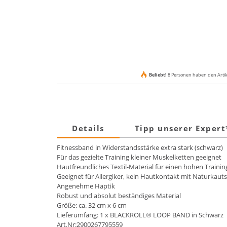
Beliebt!
8 Personen haben den Arti
Details
Tipp unserer Exper
Fitnessband in Widerstandsstärke extra stark (schwarz)
Für das gezielte Training kleiner Muskelketten geeignet
Hautfreundliches Textil-Material für einen hohen Trai
Geeignet für Allergiker, kein Hautkontakt mit Naturkaut
Angenehme Haptik
Robust und absolut beständiges Material
Größe: ca. 32 cm x 6 cm
Lieferumfang: 1 x BLACKROLL® LOOP BAND in Schwarz
Art.Nr:2900267795559