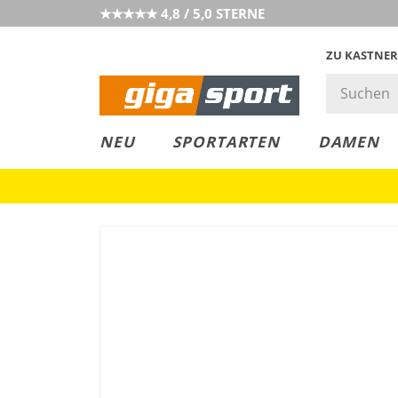
★★★★★ 4,8 / 5,0 STERNE
ZU KASTNER
MUST-HAVE
PREIS & WERT
SALE
NEU
SPORTARTEN
DAMEN