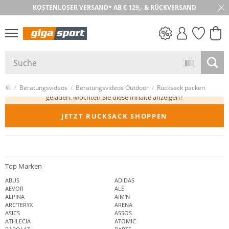
KOSTENLOSER VERSAND* AB € 129,- & RÜCKVERSAND
PREIS & WERT
SALE
Hier werden Inhalte von
www.youtube.com
Beratungsvideos
Beratungsvideos Outdoor
Rucksack packen
geladen. Möchten Sie diese Inhalte anzeigen?
JETZT RUCKSACK SHOPPEN
INHALTE VON WWW.YOUTUBE.COM ANZEIGEN
Top Marken
ABUS
ADIDAS
AEVOR
ALÉ
ALPINA
AIM'N
ARC'TERYX
ARENA
ASICS
ASSOS
ATHLECIA
ATOMIC