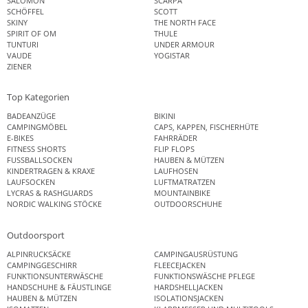
SALOMON
SCARPA
SCHÖFFEL
SCOTT
SKINY
THE NORTH FACE
SPIRIT OF OM
THULE
TUNTURI
UNDER ARMOUR
VAUDE
YOGISTAR
ZIENER
Top Kategorien
BADEANZÜGE
BIKINI
CAMPINGMÖBEL
CAPS, KAPPEN, FISCHERHÜTE
E-BIKES
FAHRRÄDER
FITNESS SHORTS
FLIP FLOPS
FUSSBALLSOCKEN
HAUBEN & MÜTZEN
KINDERTRAGEN & KRAXE
LAUFHOSEN
LAUFSOCKEN
LUFTMATRATZEN
LYCRAS & RASHGUARDS
MOUNTAINBIKE
NORDIC WALKING STÖCKE
OUTDOORSCHUHE
Outdoorsport
ALPINRUCKSÄCKE
CAMPINGAUSRÜSTUNG
CAMPINGGESCHIRR
FLEECEJACKEN
FUNKTIONSUNTERWÄSCHE
FUNKTIONSWÄSCHE PFLEGE
HANDSCHUHE & FÄUSTLINGE
HARDSHELLJACKEN
HAUBEN & MÜTZEN
ISOLATIONSJACKEN