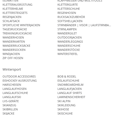
ISOMATTEN
KLAPPMESSER UND MULTITOOLS
KLETTERAUSRÜSTUNG
KLETTERGURTE
KLETTERHELME
KLETTERSCHUHE
KLETTERSTEIGSETS
REGENHOSEN
REGENJACKEN
RUCKSACKZUBEHÖR
SCHLAFSACK
SOFTSHELLJACKEN
SPORTLICHE WINTERJACKEN
STIRNBÄNDER | VISOR | LAUFSTIRNBAND
TAGESRUCKSÄCKE
STIRNLAMPEN
TREKKINGRUCKSÄCKE
WANDERGILET
WANDERHOSEN
OUTDOORJACKEN
WANDERKARTEN
WANDERLEGGINGS
WANDERRUCKSÄCKE
WANDERSCHUHE
WANDERSOCKEN
WANDERSTÖCKE
WINDJACKEN
WINTERSTIEFEL
ZIP OFF HOSEN
Wintersport
OUTDOOR ACCESSOIRES
BOB & RODEL
EISHOCKEY AUSRÜSTUNG
EISLAUFSCHUHE
HARSCHEISEN
SNOWBOARDHELM
LANGLAUFHOSEN
LANGLAUFJACKEN
LANGLAUFSCHUHE
LANGLAUF SHIRTS
LANGLAUFSKI
LAWINENSICHERHEIT
LVS-GERÄTE
SKI ALPIN
SKIANZUG
SKIKLEIDUNG
SKIBRILLEN
SKIHOSE
SKIJACKE
SKISCHUHE