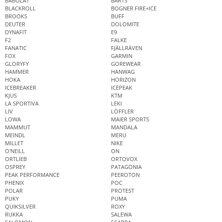
BABOLAT
BARTS
BLACKROLL
BOGNER FIRE+ICE
BROOKS
BUFF
DEUTER
DOLOMITE
DYNAFIT
E9
F2
FALKE
FANATIC
FJÄLLRÄVEN
FOX
GARMIN
GLORYFY
GOREWEAR
HAMMER
HANWAG
HOKA
HORIZON
ICEBREAKER
ICEPEAK
KJUS
KTM
LA SPORTIVA
LEKI
LIV
LÖFFLER
LOWA
MAIER SPORTS
MAMMUT
MANDALA
MEINDL
MERU
MILLET
NIKE
O'NEILL
ON
ORTLIEB
ORTOVOX
OSPREY
PATAGONIA
PEAK PERFORMANCE
PEEROTON
PHENIX
POC
POLAR
PROTEST
PUKY
PUMA
QUIKSILVER
ROXY
RUKKA
SALEWA