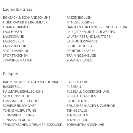
Laufen & Fitness
BOXSACK & BOXHANDSCHUHE
FASZIENROLLEN
HEIMTRAINER & ERGOMETER
FITNESSLEGGINGS
GYMNASTIKBÄLLE
HANTELN FÜR FITNESS- UND KRAFTTRAINI
LAUFHOSEN
LAUFJACKEN UND LAUFWESTEN
LAUFSCHUHE
LAUFSHIRTS UND LAUFTOPS
LAUFSOCKEN
LAUFUNTERWÄSCHE
LAUFZUBEHÖR
SPORT BH & BRAS
SPORTNAHRUNG
SPORTRUCKSÄCKE
SPORTTASCHEN
TRAININGSANZÜGE
TRAININGSMATTEN
YOGA & PILATES
Ballsport
BADMINTONSCHLÄGER & FEDERBALL SETS
RACKETSPORT
BASKETBALL
FUSSBALL
HALLENFUSSBALLSCHUHE
FUSSBALL NOCKENSCHUHE
STOLLENSCHUHE
FUSSBALLTASCHEN
FUSSBALL TURFSCHUHE
PADEL TENNIS
SCHIENBEINSCHONER
SQUASHSCHLÄGER & ZUBEHÖR
TENNIS AUSRÜSTUNG
TENNISBÄLLE
TENNISBEKLEIDUNG
TENNISSAITEN
TENNISSCHLÄGER
TENNISSCHUHE
TENNISTASCHEN & TENNISRUCKSÄCKE
TORWARTHANDSCHUHE