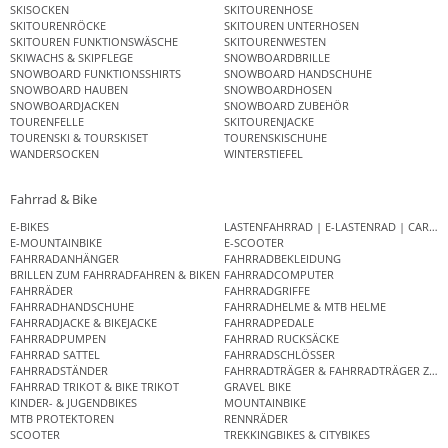
SKISOCKEN
SKITOURENHOSE
SKITOURENRÖCKE
SKITOUREN UNTERHOSEN
SKITOUREN FUNKTIONSWÄSCHE
SKITOURENWESTEN
SKIWACHS & SKIPFLEGE
SNOWBOARDBRILLE
SNOWBOARD FUNKTIONSSHIRTS
SNOWBOARD HANDSCHUHE
SNOWBOARD HAUBEN
SNOWBOARDHOSEN
SNOWBOARDJACKEN
SNOWBOARD ZUBEHÖR
TOURENFELLE
SKITOURENJACKE
TOURENSKI & TOURSKISET
TOURENSKISCHUHE
WANDERSOCKEN
WINTERSTIEFEL
Fahrrad & Bike
E-BIKES
LASTENFAHRRAD | E-LASTENRAD | CAR
E-MOUNTAINBIKE
E-SCOOTER
FAHRRADANHÄNGER
FAHRRADBEKLEIDUNG
BRILLEN ZUM FAHRRADFAHREN & BIKEN
FAHRRADCOMPUTER
FAHRRÄDER
FAHRRADGRIFFE
FAHRRADHANDSCHUHE
FAHRRADHELME & MTB HELME
FAHRRADJACKE & BIKEJACKE
FAHRRADPEDALE
FAHRRADPUMPEN
FAHRRAD RUCKSÄCKE
FAHRRAD SATTEL
FAHRRADSCHLÖSSER
FAHRRADSTÄNDER
FAHRRADTRÄGER & FAHRRADTRÄGER ZUB
FAHRRAD TRIKOT & BIKE TRIKOT
GRAVEL BIKE
KINDER- & JUGENDBIKES
MOUNTAINBIKE
MTB PROTEKTOREN
RENNRÄDER
SCOOTER
TREKKINGBIKES & CITYBIKES