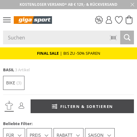
KOSTENLOSER VERSAND* AB € 129,- & RÜCKVERSAND
PREIS & WERT
SALE
FINAL SALE
|
BIS ZU -50% SPAREN
BASIL
3 Artikel
BIKE
(3)
FILTERN & SORTIEREN
Beliebte Filter:
FÜR
PREIS
RABATT
SAISON