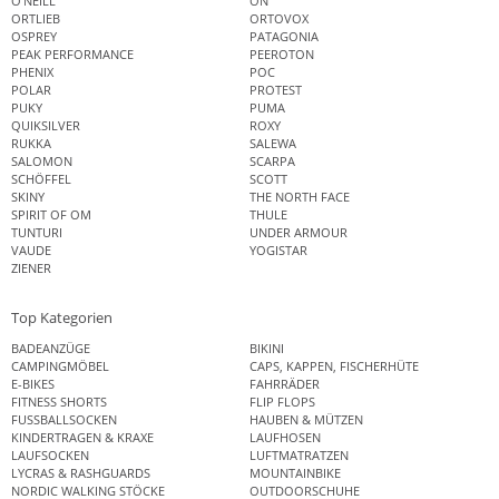
O'NEILL
ON
ORTLIEB
ORTOVOX
OSPREY
PATAGONIA
PEAK PERFORMANCE
PEEROTON
PHENIX
POC
POLAR
PROTEST
PUKY
PUMA
QUIKSILVER
ROXY
RUKKA
SALEWA
SALOMON
SCARPA
SCHÖFFEL
SCOTT
SKINY
THE NORTH FACE
SPIRIT OF OM
THULE
TUNTURI
UNDER ARMOUR
VAUDE
YOGISTAR
ZIENER
Top Kategorien
BADEANZÜGE
BIKINI
CAMPINGMÖBEL
CAPS, KAPPEN, FISCHERHÜTE
E-BIKES
FAHRRÄDER
FITNESS SHORTS
FLIP FLOPS
FUSSBALLSOCKEN
HAUBEN & MÜTZEN
KINDERTRAGEN & KRAXE
LAUFHOSEN
LAUFSOCKEN
LUFTMATRATZEN
LYCRAS & RASHGUARDS
MOUNTAINBIKE
NORDIC WALKING STÖCKE
OUTDOORSCHUHE