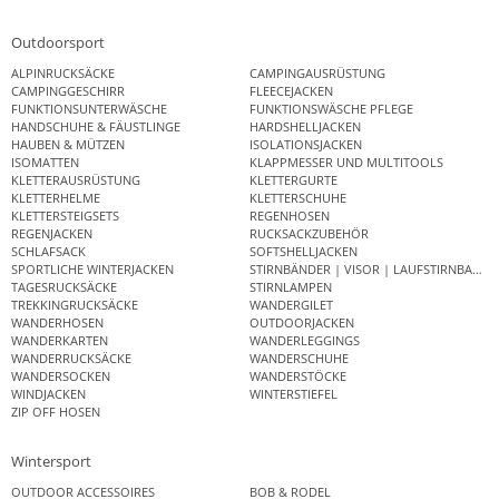
Outdoorsport
ALPINRUCKSÄCKE
CAMPINGAUSRÜSTUNG
CAMPINGGESCHIRR
FLEECEJACKEN
FUNKTIONSUNTERWÄSCHE
FUNKTIONSWÄSCHE PFLEGE
HANDSCHUHE & FÄUSTLINGE
HARDSHELLJACKEN
HAUBEN & MÜTZEN
ISOLATIONSJACKEN
ISOMATTEN
KLAPPMESSER UND MULTITOOLS
KLETTERAUSRÜSTUNG
KLETTERGURTE
KLETTERHELME
KLETTERSCHUHE
KLETTERSTEIGSETS
REGENHOSEN
REGENJACKEN
RUCKSACKZUBEHÖR
SCHLAFSACK
SOFTSHELLJACKEN
SPORTLICHE WINTERJACKEN
STIRNBÄNDER | VISOR | LAUFSTIRNBAND
TAGESRUCKSÄCKE
STIRNLAMPEN
TREKKINGRUCKSÄCKE
WANDERGILET
WANDERHOSEN
OUTDOORJACKEN
WANDERKARTEN
WANDERLEGGINGS
WANDERRUCKSÄCKE
WANDERSCHUHE
WANDERSOCKEN
WANDERSTÖCKE
WINDJACKEN
WINTERSTIEFEL
ZIP OFF HOSEN
Wintersport
OUTDOOR ACCESSOIRES
BOB & RODEL