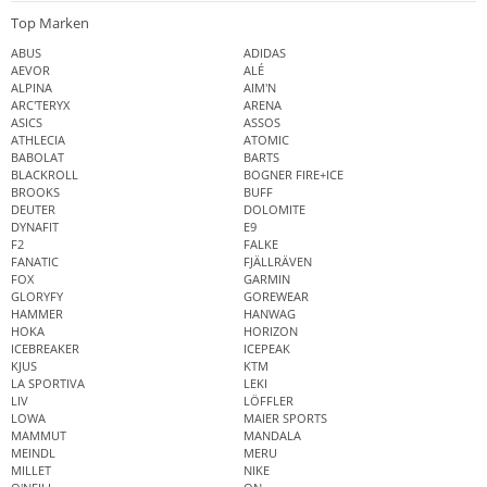
Top Marken
ABUS
ADIDAS
AEVOR
ALÉ
ALPINA
AIM'N
ARC'TERYX
ARENA
ASICS
ASSOS
ATHLECIA
ATOMIC
BABOLAT
BARTS
BLACKROLL
BOGNER FIRE+ICE
BROOKS
BUFF
DEUTER
DOLOMITE
DYNAFIT
E9
F2
FALKE
FANATIC
FJÄLLRÄVEN
FOX
GARMIN
GLORYFY
GOREWEAR
HAMMER
HANWAG
HOKA
HORIZON
ICEBREAKER
ICEPEAK
KJUS
KTM
LA SPORTIVA
LEKI
LIV
LÖFFLER
LOWA
MAIER SPORTS
MAMMUT
MANDALA
MEINDL
MERU
MILLET
NIKE