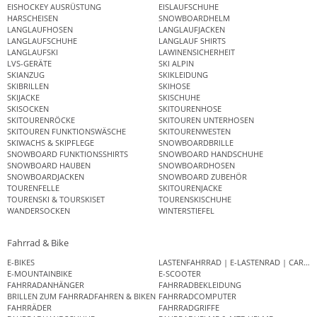
EISHOCKEY AUSRÜSTUNG
EISLAUFSCHUHE
HARSCHEISEN
SNOWBOARDHELM
LANGLAUFHOSEN
LANGLAUFJACKEN
LANGLAUFSCHUHE
LANGLAUF SHIRTS
LANGLAUFSKI
LAWINENSICHERHEIT
LVS-GERÄTE
SKI ALPIN
SKIANZUG
SKIKLEIDUNG
SKIBRILLEN
SKIHOSE
SKIJACKE
SKISCHUHE
SKISOCKEN
SKITOURENHOSE
SKITOURENRÖCKE
SKITOUREN UNTERHOSEN
SKITOUREN FUNKTIONSWÄSCHE
SKITOURENWESTEN
SKIWACHS & SKIPFLEGE
SNOWBOARDBRILLE
SNOWBOARD FUNKTIONSSHIRTS
SNOWBOARD HANDSCHUHE
SNOWBOARD HAUBEN
SNOWBOARDHOSEN
SNOWBOARDJACKEN
SNOWBOARD ZUBEHÖR
TOURENFELLE
SKITOURENJACKE
TOURENSKI & TOURSKISET
TOURENSKISCHUHE
WANDERSOCKEN
WINTERSTIEFEL
Fahrrad & Bike
E-BIKES
LASTENFAHRRAD | E-LASTENRAD | CAR
E-MOUNTAINBIKE
E-SCOOTER
FAHRRADANHÄNGER
FAHRRADBEKLEIDUNG
BRILLEN ZUM FAHRRADFAHREN & BIKEN
FAHRRADCOMPUTER
FAHRRÄDER
FAHRRADGRIFFE