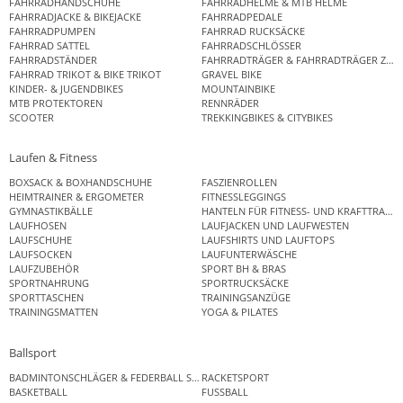
FAHRRADHANDSCHUHE
FAHRRADHELME & MTB HELME
FAHRRADJACKE & BIKEJACKE
FAHRRADPEDALE
FAHRRADPUMPEN
FAHRRAD RUCKSÄCKE
FAHRRAD SATTEL
FAHRRADSCHLÖSSER
FAHRRADSTÄNDER
FAHRRADTRÄGER & FAHRRADTRÄGER ZUB
FAHRRAD TRIKOT & BIKE TRIKOT
GRAVEL BIKE
KINDER- & JUGENDBIKES
MOUNTAINBIKE
MTB PROTEKTOREN
RENNRÄDER
SCOOTER
TREKKINGBIKES & CITYBIKES
Laufen & Fitness
BOXSACK & BOXHANDSCHUHE
FASZIENROLLEN
HEIMTRAINER & ERGOMETER
FITNESSLEGGINGS
GYMNASTIKBÄLLE
HANTELN FÜR FITNESS- UND KRAFTTRAINI
LAUFHOSEN
LAUFJACKEN UND LAUFWESTEN
LAUFSCHUHE
LAUFSHIRTS UND LAUFTOPS
LAUFSOCKEN
LAUFUNTERWÄSCHE
LAUFZUBEHÖR
SPORT BH & BRAS
SPORTNAHRUNG
SPORTRUCKSÄCKE
SPORTTASCHEN
TRAININGSANZÜGE
TRAININGSMATTEN
YOGA & PILATES
Ballsport
BADMINTONSCHLÄGER & FEDERBALL SETS
RACKETSPORT
BASKETBALL
FUSSBALL