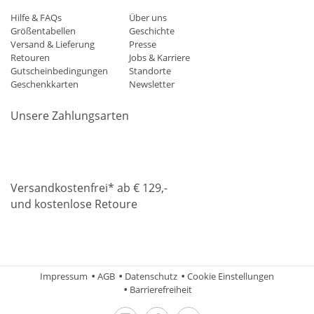
Hilfe & FAQs
Über uns
Größentabellen
Geschichte
Versand & Lieferung
Presse
Retouren
Jobs & Karriere
Gutscheinbedingungen
Standorte
Geschenkkarten
Newsletter
Unsere Zahlungsarten
Klarna
Mastercard
Visa
Diners
Applepay
Amazon
Paypa
Versandkostenfrei* ab € 129,-
und kostenlose Retoure
DHL
Gebrüder Weiss
Impressum
AGB
Datenschutz
Cookie Einstellungen
Barrierefreiheit