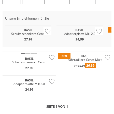
Unsere Empfehlungen für Sie
BASIL
BASIL
D
Schultaschenkorb Cento
Adaptierplatte Mik 2.0
27,99
24,99
BASIL
DEAL
BASIL
Fahrradkorb Cento Multi
Schultaschenkorb Cento
26,39
32,99
UVP
27,99
BASIL
Adaptierplatte Mik 2.0
24,99
SEITE 1 VON 1