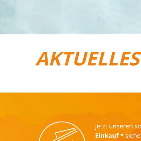
AKTUELLES
REISEGEPÄCK
Jetzt unseren 
Einkauf
* siche