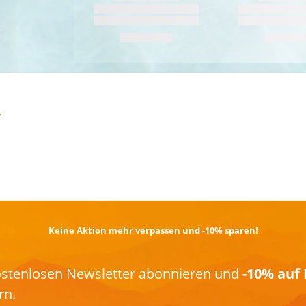
TRAIL­RUNNING
Keine Aktion mehr verpassen und -10% sparen!
kostenlosen Newsletter abonnieren und
-10% auf 
rn.