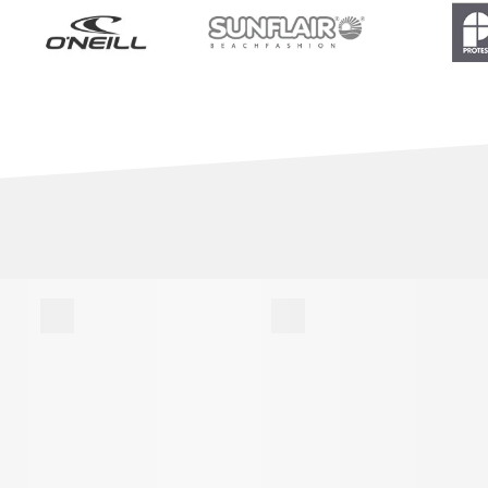
BADE­SHORTS
BADE­SCHUHE