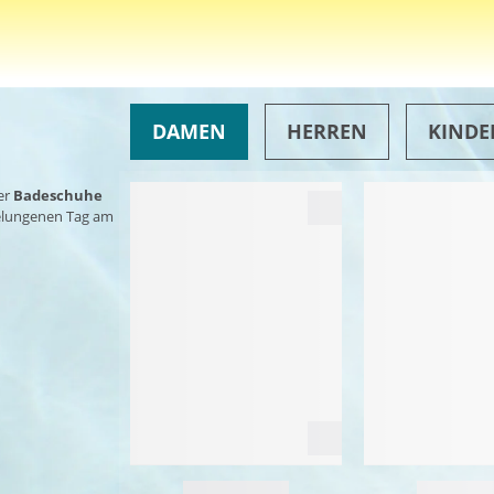
DAMEN
HERREN
KINDE
er
Badeschuhe
gelungenen Tag am