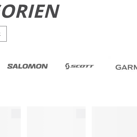
ORIEN
R
RUN