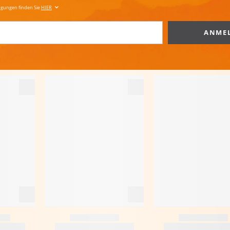
ngungen finden Sie
HIER
ANME