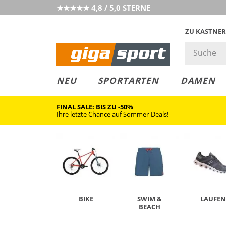
★★★★★ 4,8 / 5,0 STERNE
ZU KASTNER
MUST-HAVE
PREIS & WERT
SALE
NEU
SPORTARTEN
DAMEN
FINAL SALE: BIS ZU -50%
Ihre letzte Chance auf Sommer-Deals!
BIKE
SWIM &
LAUFEN
BEACH