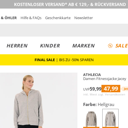
KOSTENLOSER VERSAND* AB € 129,- & RÜCKVERSAND
 & ÖHLER
Hilfe & FAQs
Geschenkkarte
Newsletter
HERREN
KINDER
MARKEN
SALE
FINAL SALE
|
BIS ZU -50% SPAREN
ATHLECIA
Damen Fitnessjacke Jacey
47,99
59,99
Jet
UVP
inkl. Mwst zzgl.
Versandkosten
Farbe:
Hellgrau