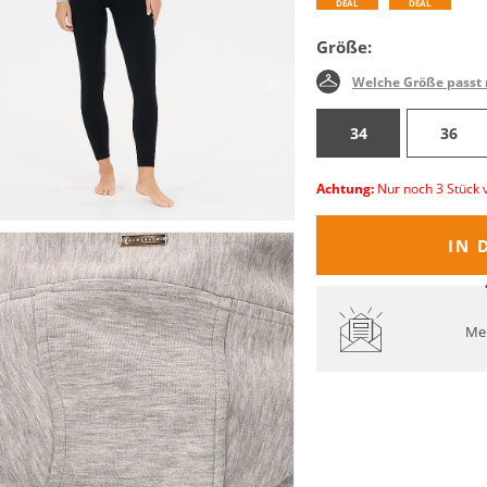
DEAL
DEAL
Größe:
Welche Größe passt 
34
36
Achtung:
Nur noch 3 Stück 
IN 
Mel