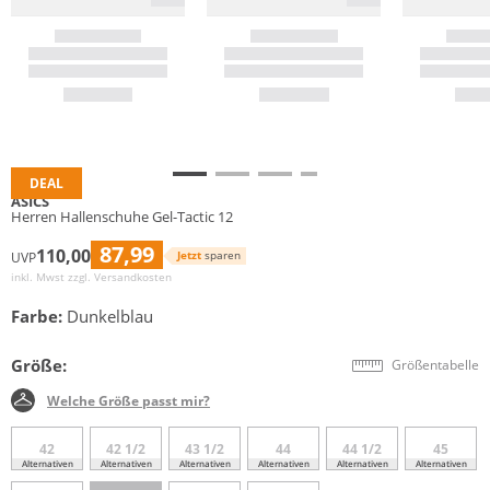
DEAL
ASICS
Herren Hallenschuhe Gel-Tactic 12
87,99
110,00
Jetzt
sparen
UVP
inkl. Mwst zzgl.
Versandkosten
Farbe:
Dunkelblau
Größe:
Größentabelle
Welche Größe passt mir?
42
42 1/2
43 1/2
44
44 1/2
45
Alternativen
Alternativen
Alternativen
Alternativen
Alternativen
Alternativen