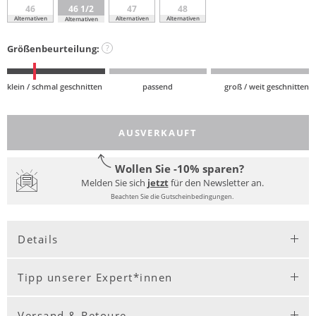
46
46 1/2
47
48
Alternativen
Alternativen
Alternativen
Alternativen
Größenbeurteilung:
?
klein / schmal geschnitten
passend
groß / weit geschnitten
AUSVERKAUFT
Wollen Sie -10% sparen?
Melden Sie sich
jetzt
für den Newsletter an.
Beachten Sie die Gutscheinbedingungen.
Details
Tipp unserer Expert*innen
Versand & Retoure