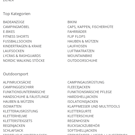
Top Kategorien
BADEANZÜGE
BIKINI
CAMPINGMÖBEL
CAPS, KAPPEN, FISCHERHÜTE
E-BIKES
FAHRRÄDER
FITNESS SHORTS
FLIP FLOPS
FUSSBALLSOCKEN
HAUBEN & MÜTZEN
KINDERTRAGEN & KRAXE
LAUFHOSEN
LAUFSOCKEN
LUFTMATRATZEN
LYCRAS & RASHGUARDS
MOUNTAINBIKE
NORDIC WALKING STÖCKE
OUTDOORSCHUHE
Outdoorsport
ALPINRUCKSÄCKE
CAMPINGAUSRÜSTUNG
CAMPINGGESCHIRR
FLEECEJACKEN
FUNKTIONSUNTERWÄSCHE
FUNKTIONSWÄSCHE PFLEGE
HANDSCHUHE & FÄUSTLINGE
HARDSHELLJACKEN
HAUBEN & MÜTZEN
ISOLATIONSJACKEN
ISOMATTEN
KLAPPMESSER UND MULTITOOLS
KLETTERAUSRÜSTUNG
KLETTERGURTE
KLETTERHELME
KLETTERSCHUHE
KLETTERSTEIGSETS
REGENHOSEN
REGENJACKEN
RUCKSACKZUBEHÖR
SCHLAFSACK
SOFTSHELLJACKEN