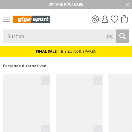
30 TAGE RÜCKGABE
PREIS & WERT
SALE
FINAL SALE
|
BIS ZU -50% SPAREN
Passende Alternativen