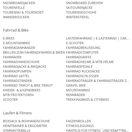
SNOWBOARDJACKEN
SNOWBOARD ZUBEHÖR
TOURENFELLE
SKITOURENJACKE
TOURENSKI & TOURSKISET
TOURENSKISCHUHE
WANDERSOCKEN
WINTERSTIEFEL
Fahrrad & Bike
E-BIKES
LASTENFAHRRAD | E-LASTENRAD | CAR
E-MOUNTAINBIKE
E-SCOOTER
FAHRRADANHÄNGER
FAHRRADBEKLEIDUNG
BRILLEN ZUM FAHRRADFAHREN & BIKEN
FAHRRADCOMPUTER
FAHRRÄDER
FAHRRADGRIFFE
FAHRRADHANDSCHUHE
FAHRRADHELME & MTB HELME
FAHRRADJACKE & BIKEJACKE
FAHRRADPEDALE
FAHRRADPUMPEN
FAHRRAD RUCKSÄCKE
FAHRRAD SATTEL
FAHRRADSCHLÖSSER
FAHRRADSTÄNDER
FAHRRADTRÄGER & FAHRRADTRÄGER ZUB
FAHRRAD TRIKOT & BIKE TRIKOT
GRAVEL BIKE
KINDER- & JUGENDBIKES
MOUNTAINBIKE
MTB PROTEKTOREN
RENNRÄDER
SCOOTER
TREKKINGBIKES & CITYBIKES
Laufen & Fitness
BOXSACK & BOXHANDSCHUHE
FASZIENROLLEN
HEIMTRAINER & ERGOMETER
FITNESSLEGGINGS
GYMNASTIKBÄLLE
HANTELN FÜR FITNESS- UND KRAFTTRAINI