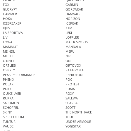
FOX
GARMIN
GLORYFY
GOREWEAR
HAMMER
HANWAG
HOKA
HORIZON
ICEBREAKER
ICEPEAK
KJUS
KTM
LA SPORTIVA
LEKI
LIV
LÖFFLER
LOWA
MAIER SPORTS
MAMMUT
MANDALA
MEINDL
MERU
MILLET
NIKE
O'NEILL
ON
ORTLIEB
ORTOVOX
OSPREY
PATAGONIA
PEAK PERFORMANCE
PEEROTON
PHENIX
POC
POLAR
PROTEST
PUKY
PUMA
QUIKSILVER
ROXY
RUKKA
SALEWA
SALOMON
SCARPA
SCHÖFFEL
SCOTT
SKINY
THE NORTH FACE
SPIRIT OF OM
THULE
TUNTURI
UNDER ARMOUR
VAUDE
YOGISTAR
ZIENER