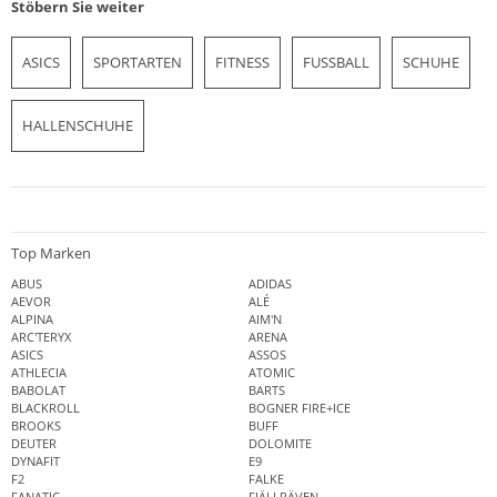
Stöbern Sie weiter
ASICS
SPORTARTEN
FITNESS
FUSSBALL
SCHUHE
HALLENSCHUHE
Top Marken
ABUS
ADIDAS
AEVOR
ALÉ
ALPINA
AIM'N
ARC'TERYX
ARENA
ASICS
ASSOS
ATHLECIA
ATOMIC
BABOLAT
BARTS
BLACKROLL
BOGNER FIRE+ICE
BROOKS
BUFF
DEUTER
DOLOMITE
DYNAFIT
E9
F2
FALKE
FANATIC
FJÄLLRÄVEN