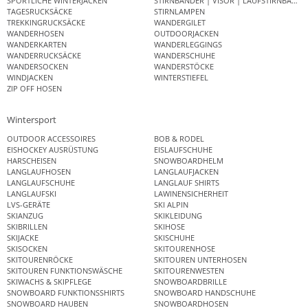
SPORTLICHE WINTERJACKEN
STIRNBÄNDER | VISOR | LAUFSTIRNBAND
TAGESRUCKSÄCKE
STIRNLAMPEN
TREKKINGRUCKSÄCKE
WANDERGILET
WANDERHOSEN
OUTDOORJACKEN
WANDERKARTEN
WANDERLEGGINGS
WANDERRUCKSÄCKE
WANDERSCHUHE
WANDERSOCKEN
WANDERSTÖCKE
WINDJACKEN
WINTERSTIEFEL
ZIP OFF HOSEN
Wintersport
OUTDOOR ACCESSOIRES
BOB & RODEL
EISHOCKEY AUSRÜSTUNG
EISLAUFSCHUHE
HARSCHEISEN
SNOWBOARDHELM
LANGLAUFHOSEN
LANGLAUFJACKEN
LANGLAUFSCHUHE
LANGLAUF SHIRTS
LANGLAUFSKI
LAWINENSICHERHEIT
LVS-GERÄTE
SKI ALPIN
SKIANZUG
SKIKLEIDUNG
SKIBRILLEN
SKIHOSE
SKIJACKE
SKISCHUHE
SKISOCKEN
SKITOURENHOSE
SKITOURENRÖCKE
SKITOUREN UNTERHOSEN
SKITOUREN FUNKTIONSWÄSCHE
SKITOURENWESTEN
SKIWACHS & SKIPFLEGE
SNOWBOARDBRILLE
SNOWBOARD FUNKTIONSSHIRTS
SNOWBOARD HANDSCHUHE
SNOWBOARD HAUBEN
SNOWBOARDHOSEN