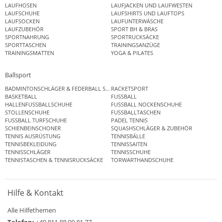
LAUFHOSEN
LAUFJACKEN UND LAUFWESTEN
LAUFSCHUHE
LAUFSHIRTS UND LAUFTOPS
LAUFSOCKEN
LAUFUNTERWÄSCHE
LAUFZUBEHÖR
SPORT BH & BRAS
SPORTNAHRUNG
SPORTRUCKSÄCKE
SPORTTASCHEN
TRAININGSANZÜGE
TRAININGSMATTEN
YOGA & PILATES
Ballsport
BADMINTONSCHLÄGER & FEDERBALL SETS
RACKETSPORT
BASKETBALL
FUSSBALL
HALLENFUSSBALLSCHUHE
FUSSBALL NOCKENSCHUHE
STOLLENSCHUHE
FUSSBALLTASCHEN
FUSSBALL TURFSCHUHE
PADEL TENNIS
SCHIENBEINSCHONER
SQUASHSCHLÄGER & ZUBEHÖR
TENNIS AUSRÜSTUNG
TENNISBÄLLE
TENNISBEKLEIDUNG
TENNISSAITEN
TENNISSCHLÄGER
TENNISSCHUHE
TENNISTASCHEN & TENNISRUCKSÄCKE
TORWARTHANDSCHUHE
Hilfe & Kontakt
Alle Hilfethemen
Telefon:
+49 811 88 99 81 77