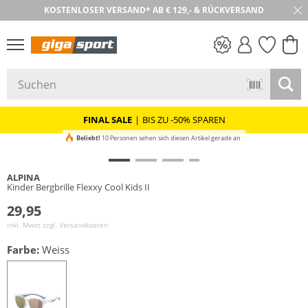
KOSTENLOSER VERSAND* AB € 129,- & RÜCKVERSAND
30 TAGE RÜCKGABE
PREIS & WERT
SALE
FINAL SALE
|
BIS ZU -50% SPAREN
Beliebt!
10 Personen sehen sich diesen Artikel gerade an
ALPINA
Kinder Bergbrille Flexxy Cool Kids II
29,95
inkl. Mwst zzgl.
Versandkosten
Farbe:
Weiss