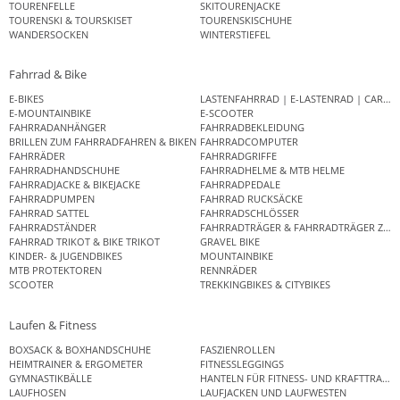
TOURENFELLE
SKITOURENJACKE
TOURENSKI & TOURSKISET
TOURENSKISCHUHE
WANDERSOCKEN
WINTERSTIEFEL
Fahrrad & Bike
E-BIKES
LASTENFAHRRAD | E-LASTENRAD | CAR
E-MOUNTAINBIKE
E-SCOOTER
FAHRRADANHÄNGER
FAHRRADBEKLEIDUNG
BRILLEN ZUM FAHRRADFAHREN & BIKEN
FAHRRADCOMPUTER
FAHRRÄDER
FAHRRADGRIFFE
FAHRRADHANDSCHUHE
FAHRRADHELME & MTB HELME
FAHRRADJACKE & BIKEJACKE
FAHRRADPEDALE
FAHRRADPUMPEN
FAHRRAD RUCKSÄCKE
FAHRRAD SATTEL
FAHRRADSCHLÖSSER
FAHRRADSTÄNDER
FAHRRADTRÄGER & FAHRRADTRÄGER ZUB
FAHRRAD TRIKOT & BIKE TRIKOT
GRAVEL BIKE
KINDER- & JUGENDBIKES
MOUNTAINBIKE
MTB PROTEKTOREN
RENNRÄDER
SCOOTER
TREKKINGBIKES & CITYBIKES
Laufen & Fitness
BOXSACK & BOXHANDSCHUHE
FASZIENROLLEN
HEIMTRAINER & ERGOMETER
FITNESSLEGGINGS
GYMNASTIKBÄLLE
HANTELN FÜR FITNESS- UND KRAFTTRAINI
LAUFHOSEN
LAUFJACKEN UND LAUFWESTEN