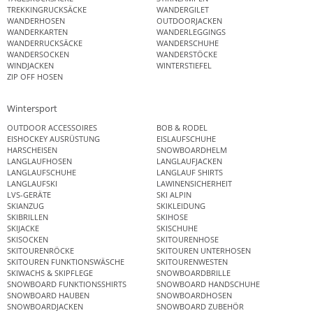
TREKKINGRUCKSÄCKE
WANDERGILET
WANDERHOSEN
OUTDOORJACKEN
WANDERKARTEN
WANDERLEGGINGS
WANDERRUCKSÄCKE
WANDERSCHUHE
WANDERSOCKEN
WANDERSTÖCKE
WINDJACKEN
WINTERSTIEFEL
ZIP OFF HOSEN
Wintersport
OUTDOOR ACCESSOIRES
BOB & RODEL
EISHOCKEY AUSRÜSTUNG
EISLAUFSCHUHE
HARSCHEISEN
SNOWBOARDHELM
LANGLAUFHOSEN
LANGLAUFJACKEN
LANGLAUFSCHUHE
LANGLAUF SHIRTS
LANGLAUFSKI
LAWINENSICHERHEIT
LVS-GERÄTE
SKI ALPIN
SKIANZUG
SKIKLEIDUNG
SKIBRILLEN
SKIHOSE
SKIJACKE
SKISCHUHE
SKISOCKEN
SKITOURENHOSE
SKITOURENRÖCKE
SKITOUREN UNTERHOSEN
SKITOUREN FUNKTIONSWÄSCHE
SKITOURENWESTEN
SKIWACHS & SKIPFLEGE
SNOWBOARDBRILLE
SNOWBOARD FUNKTIONSSHIRTS
SNOWBOARD HANDSCHUHE
SNOWBOARD HAUBEN
SNOWBOARDHOSEN
SNOWBOARDJACKEN
SNOWBOARD ZUBEHÖR