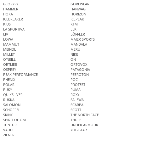
GLORYFY
GOREWEAR
HAMMER
HANWAG
HOKA
HORIZON
ICEBREAKER
ICEPEAK
KJUS
KTM
LA SPORTIVA
LEKI
LIV
LÖFFLER
LOWA
MAIER SPORTS
MAMMUT
MANDALA
MEINDL
MERU
MILLET
NIKE
O'NEILL
ON
ORTLIEB
ORTOVOX
OSPREY
PATAGONIA
PEAK PERFORMANCE
PEEROTON
PHENIX
POC
POLAR
PROTEST
PUKY
PUMA
QUIKSILVER
ROXY
RUKKA
SALEWA
SALOMON
SCARPA
SCHÖFFEL
SCOTT
SKINY
THE NORTH FACE
SPIRIT OF OM
THULE
TUNTURI
UNDER ARMOUR
VAUDE
YOGISTAR
ZIENER