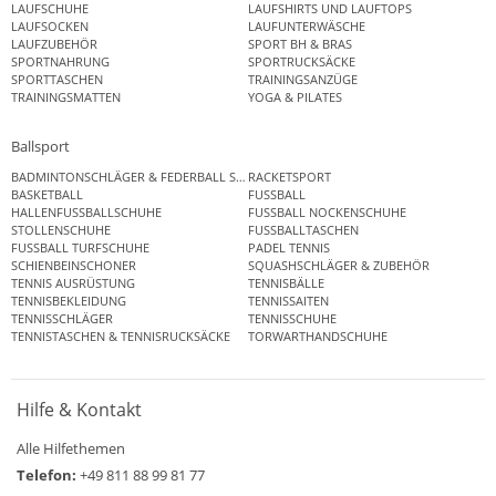
LAUFSCHUHE
LAUFSHIRTS UND LAUFTOPS
LAUFSOCKEN
LAUFUNTERWÄSCHE
LAUFZUBEHÖR
SPORT BH & BRAS
SPORTNAHRUNG
SPORTRUCKSÄCKE
SPORTTASCHEN
TRAININGSANZÜGE
TRAININGSMATTEN
YOGA & PILATES
Ballsport
BADMINTONSCHLÄGER & FEDERBALL SETS
RACKETSPORT
BASKETBALL
FUSSBALL
HALLENFUSSBALLSCHUHE
FUSSBALL NOCKENSCHUHE
STOLLENSCHUHE
FUSSBALLTASCHEN
FUSSBALL TURFSCHUHE
PADEL TENNIS
SCHIENBEINSCHONER
SQUASHSCHLÄGER & ZUBEHÖR
TENNIS AUSRÜSTUNG
TENNISBÄLLE
TENNISBEKLEIDUNG
TENNISSAITEN
TENNISSCHLÄGER
TENNISSCHUHE
TENNISTASCHEN & TENNISRUCKSÄCKE
TORWARTHANDSCHUHE
Hilfe & Kontakt
Alle Hilfethemen
Telefon:
+49 811 88 99 81 77