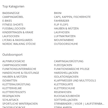
Top Kategorien
BADEANZÜGE
BIKINI
CAMPINGMÖBEL
CAPS, KAPPEN, FISCHERHÜTE
E-BIKES
FAHRRÄDER
FITNESS SHORTS
FLIP FLOPS
FUSSBALLSOCKEN
HAUBEN & MÜTZEN
KINDERTRAGEN & KRAXE
LAUFHOSEN
LAUFSOCKEN
LUFTMATRATZEN
LYCRAS & RASHGUARDS
MOUNTAINBIKE
NORDIC WALKING STÖCKE
OUTDOORSCHUHE
Outdoorsport
ALPINRUCKSÄCKE
CAMPINGAUSRÜSTUNG
CAMPINGGESCHIRR
FLEECEJACKEN
FUNKTIONSUNTERWÄSCHE
FUNKTIONSWÄSCHE PFLEGE
HANDSCHUHE & FÄUSTLINGE
HARDSHELLJACKEN
HAUBEN & MÜTZEN
ISOLATIONSJACKEN
ISOMATTEN
KLAPPMESSER UND MULTITOOLS
KLETTERAUSRÜSTUNG
KLETTERGURTE
KLETTERHELME
KLETTERSCHUHE
KLETTERSTEIGSETS
REGENHOSEN
REGENJACKEN
RUCKSACKZUBEHÖR
SCHLAFSACK
SOFTSHELLJACKEN
SPORTLICHE WINTERJACKEN
STIRNBÄNDER | VISOR | LAUFSTIRNBAND
TAGESRUCKSÄCKE
STIRNLAMPEN