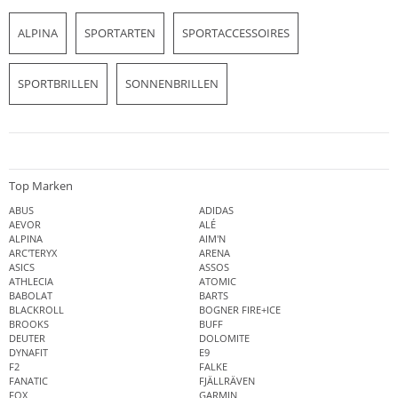
ALPINA
SPORTARTEN
SPORTACCESSOIRES
SPORTBRILLEN
SONNENBRILLEN
Top Marken
ABUS
ADIDAS
AEVOR
ALÉ
ALPINA
AIM'N
ARC'TERYX
ARENA
ASICS
ASSOS
ATHLECIA
ATOMIC
BABOLAT
BARTS
BLACKROLL
BOGNER FIRE+ICE
BROOKS
BUFF
DEUTER
DOLOMITE
DYNAFIT
E9
F2
FALKE
FANATIC
FJÄLLRÄVEN
FOX
GARMIN