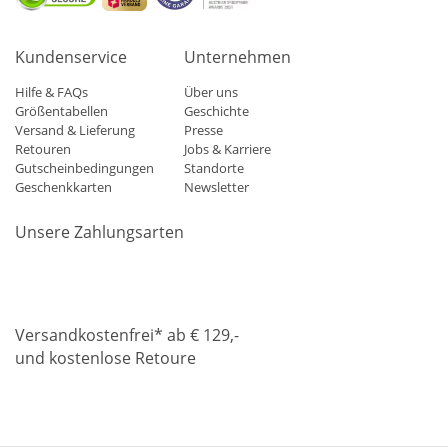
Kundenservice
Unternehmen
Hilfe & FAQs
Über uns
Größentabellen
Geschichte
Versand & Lieferung
Presse
Retouren
Jobs & Karriere
Gutscheinbedingungen
Standorte
Geschenkkarten
Newsletter
Unsere Zahlungsarten
Klarna
Mastercard
Visa
Diners
Applepay
Amazon
Paypa
Versandkostenfrei* ab € 129,-
und kostenlose Retoure
DHL
Gebrüder Weiss