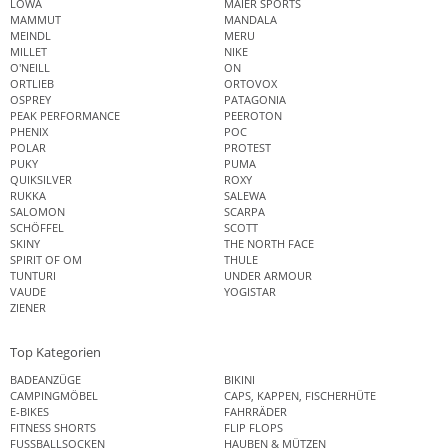
LOWA
MAIER SPORTS
MAMMUT
MANDALA
MEINDL
MERU
MILLET
NIKE
O'NEILL
ON
ORTLIEB
ORTOVOX
OSPREY
PATAGONIA
PEAK PERFORMANCE
PEEROTON
PHENIX
POC
POLAR
PROTEST
PUKY
PUMA
QUIKSILVER
ROXY
RUKKA
SALEWA
SALOMON
SCARPA
SCHÖFFEL
SCOTT
SKINY
THE NORTH FACE
SPIRIT OF OM
THULE
TUNTURI
UNDER ARMOUR
VAUDE
YOGISTAR
ZIENER
Top Kategorien
BADEANZÜGE
BIKINI
CAMPINGMÖBEL
CAPS, KAPPEN, FISCHERHÜTE
E-BIKES
FAHRRÄDER
FITNESS SHORTS
FLIP FLOPS
FUSSBALLSOCKEN
HAUBEN & MÜTZEN