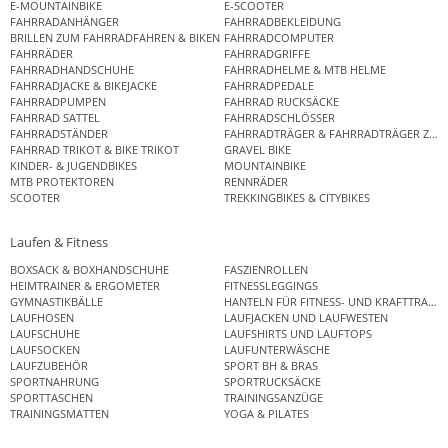
E-MOUNTAINBIKE
E-SCOOTER
FAHRRADANHÄNGER
FAHRRADBEKLEIDUNG
BRILLEN ZUM FAHRRADFAHREN & BIKEN
FAHRRADCOMPUTER
FAHRRÄDER
FAHRRADGRIFFE
FAHRRADHANDSCHUHE
FAHRRADHELME & MTB HELME
FAHRRADJACKE & BIKEJACKE
FAHRRADPEDALE
FAHRRADPUMPEN
FAHRRAD RUCKSÄCKE
FAHRRAD SATTEL
FAHRRADSCHLÖSSER
FAHRRADSTÄNDER
FAHRRADTRÄGER & FAHRRADTRÄGER ZUB
FAHRRAD TRIKOT & BIKE TRIKOT
GRAVEL BIKE
KINDER- & JUGENDBIKES
MOUNTAINBIKE
MTB PROTEKTOREN
RENNRÄDER
SCOOTER
TREKKINGBIKES & CITYBIKES
Laufen & Fitness
BOXSACK & BOXHANDSCHUHE
FASZIENROLLEN
HEIMTRAINER & ERGOMETER
FITNESSLEGGINGS
GYMNASTIKBÄLLE
HANTELN FÜR FITNESS- UND KRAFTTRAINI
LAUFHOSEN
LAUFJACKEN UND LAUFWESTEN
LAUFSCHUHE
LAUFSHIRTS UND LAUFTOPS
LAUFSOCKEN
LAUFUNTERWÄSCHE
LAUFZUBEHÖR
SPORT BH & BRAS
SPORTNAHRUNG
SPORTRUCKSÄCKE
SPORTTASCHEN
TRAININGSANZÜGE
TRAININGSMATTEN
YOGA & PILATES