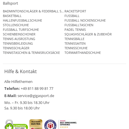
Ballsport
BADMINTONSCHLÄGER & FEDERBALL SETS
RACKETSPORT
BASKETBALL
FUSSBALL
HALLENFUSSBALLSCHUHE
FUSSBALL NOCKENSCHUHE
STOLLENSCHUHE
FUSSBALLTASCHEN
FUSSBALL TURFSCHUHE
PADEL TENNIS
SCHIENBEINSCHONER
SQUASHSCHLÄGER & ZUBEHÖR
TENNIS AUSRÜSTUNG
TENNISBÄLLE
TENNISBEKLEIDUNG
TENNISSAITEN
TENNISSCHLÄGER
TENNISSCHUHE
TENNISTASCHEN & TENNISRUCKSÄCKE
TORWARTHANDSCHUHE
Hilfe & Kontakt
Alle Hilfethemen
Telefon:
+49 811 88 99 81 77
E-Mail:
service@gigasport.de
Mo. – Fr. 9.30 bis 18.30 Uhr
Sa. 9.30 bis 18.00 Uhr