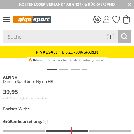
KOSTENLOSER VERSAND* AB € 129,- & RÜCKVERSAND
30 TAGE RÜCKGABE
PREIS & WERT
SALE
FINAL SALE
|
BIS ZU -50% SPAREN
Beliebt!
15 Personen sehen sich diesen Artikel gerade an
ALPINA
Damen Sportbrille Nylon HR
39,95
inkl. Mwst zzgl.
Versandkosten
Farbe:
Weiss
Größenbeurteilung:
?