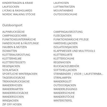
KINDERTRAGEN & KRAXE
LAUFHOSEN
LAUFSOCKEN
LUFTMATRATZEN
LYCRAS & RASHGUARDS
MOUNTAINBIKE
NORDIC WALKING STÖCKE
OUTDOORSCHUHE
Outdoorsport
ALPINRUCKSÄCKE
CAMPINGAUSRÜSTUNG
CAMPINGGESCHIRR
FLEECEJACKEN
FUNKTIONSUNTERWÄSCHE
FUNKTIONSWÄSCHE PFLEGE
HANDSCHUHE & FÄUSTLINGE
HARDSHELLJACKEN
HAUBEN & MÜTZEN
ISOLATIONSJACKEN
ISOMATTEN
KLAPPMESSER UND MULTITOOLS
KLETTERAUSRÜSTUNG
KLETTERGURTE
KLETTERHELME
KLETTERSCHUHE
KLETTERSTEIGSETS
REGENHOSEN
REGENJACKEN
RUCKSACKZUBEHÖR
SCHLAFSACK
SOFTSHELLJACKEN
SPORTLICHE WINTERJACKEN
STIRNBÄNDER | VISOR | LAUFSTIRNBAND
TAGESRUCKSÄCKE
STIRNLAMPEN
TREKKINGRUCKSÄCKE
WANDERGILET
WANDERHOSEN
OUTDOORJACKEN
WANDERKARTEN
WANDERLEGGINGS
WANDERRUCKSÄCKE
WANDERSCHUHE
WANDERSOCKEN
WANDERSTÖCKE
WINDJACKEN
WINTERSTIEFEL
ZIP OFF HOSEN