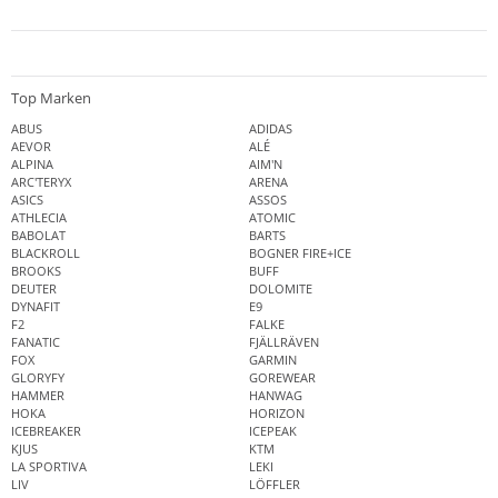
Top Marken
ABUS
ADIDAS
AEVOR
ALÉ
ALPINA
AIM'N
ARC'TERYX
ARENA
ASICS
ASSOS
ATHLECIA
ATOMIC
BABOLAT
BARTS
BLACKROLL
BOGNER FIRE+ICE
BROOKS
BUFF
DEUTER
DOLOMITE
DYNAFIT
E9
F2
FALKE
FANATIC
FJÄLLRÄVEN
FOX
GARMIN
GLORYFY
GOREWEAR
HAMMER
HANWAG
HOKA
HORIZON
ICEBREAKER
ICEPEAK
KJUS
KTM
LA SPORTIVA
LEKI
LIV
LÖFFLER