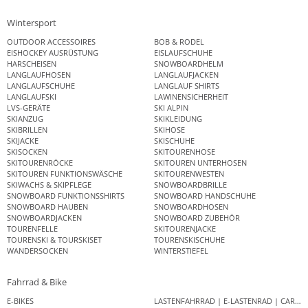
Wintersport
OUTDOOR ACCESSOIRES
BOB & RODEL
EISHOCKEY AUSRÜSTUNG
EISLAUFSCHUHE
HARSCHEISEN
SNOWBOARDHELM
LANGLAUFHOSEN
LANGLAUFJACKEN
LANGLAUFSCHUHE
LANGLAUF SHIRTS
LANGLAUFSKI
LAWINENSICHERHEIT
LVS-GERÄTE
SKI ALPIN
SKIANZUG
SKIKLEIDUNG
SKIBRILLEN
SKIHOSE
SKIJACKE
SKISCHUHE
SKISOCKEN
SKITOURENHOSE
SKITOURENRÖCKE
SKITOUREN UNTERHOSEN
SKITOUREN FUNKTIONSWÄSCHE
SKITOURENWESTEN
SKIWACHS & SKIPFLEGE
SNOWBOARDBRILLE
SNOWBOARD FUNKTIONSSHIRTS
SNOWBOARD HANDSCHUHE
SNOWBOARD HAUBEN
SNOWBOARDHOSEN
SNOWBOARDJACKEN
SNOWBOARD ZUBEHÖR
TOURENFELLE
SKITOURENJACKE
TOURENSKI & TOURSKISET
TOURENSKISCHUHE
WANDERSOCKEN
WINTERSTIEFEL
Fahrrad & Bike
E-BIKES
LASTENFAHRRAD | E-LASTENRAD | CAR